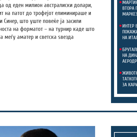
МАРТИН
ада од еден милион австралиски долари,
ВТОРА 
ит на патот до трофејот елиминираше и
МАРКЕЗ
и Синер, што уште повеќе ја засили
ИНТЕР 
дноста на форматот – на турнир каде што
ПОКАЖА
та меѓу аматер и светска ѕвезда
НА ИТА
БРУТАЛ
НА ДИН
АЕРОДР
ЖИВОТН
ТАТКОТ
ЗА КАР