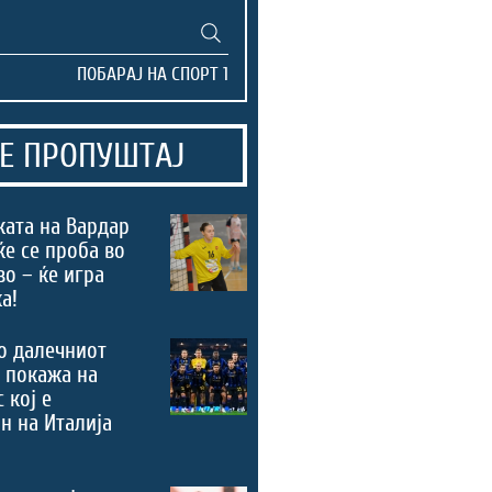
Е ПРОПУШТАЈ
ата на Вардар
ќе се проба во
во – ќе игра
а!
о далечниот
 покажа на
 кој е
н на Италија