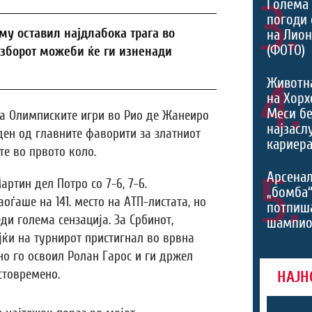
3.
Голема 
погоди 
 му оставил најдлабока трага во
на Лио
(ФОТО)
изборот можеби ќе ги изненади
4.
Животн
на Хорх
Меси б
 на Олимписките игри во Рио де Жанеиро
најзасл
ден од главните фаворити за златниот
кариера
е во првото коло.
5.
Арсенал
ртин дел Потро со 7-6, 7-6.
„бомба
оѓаше на 141. место на АТП-листата, но
потпиш
и голема сензација. За Србинот,
шампио
јќи на турнирот пристигнал во врвна
о го освоил Ролан Гарос и ги држел
стовремено.
НАЈН