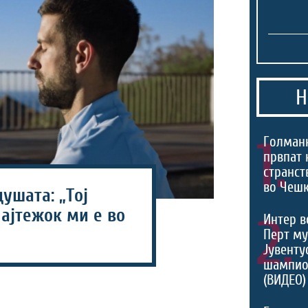
Н
1.
Голманк
првпат 
странст
во Чешк
душата: „Тој
ајтежок ми е во
2.
Интер в
Перт му
Јувентус
шампио
(ВИДЕО)