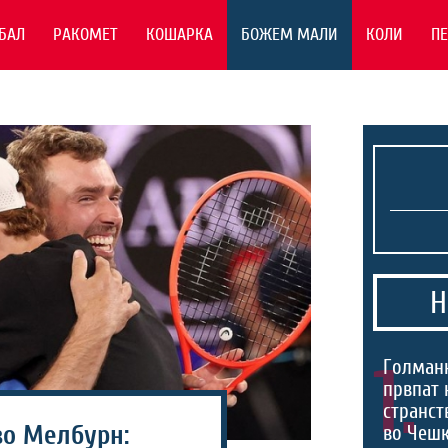
БАЛ
РАКОМЕТ
КОШАРКА
БОЖЕМ МАЛИ
КОЛИ
П
Н
1.
Голманк
првпат 
странст
во Мелбурн:
во Чешк