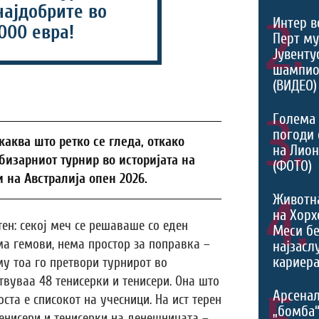
најдобрите во
2.
Интер в
.000 евра!
Перт му
Јувентус
шампио
(ВИДЕО)
3.
Голема 
погоди 
каква што ретко се гледа, откако
на Лио
бизарниот турнир во историјата на
(ФОТО)
 на Австралија опен 2026.
4.
Животн
на Хорх
ен: секој меч се решаваше со еден
Меси б
ма гемови, нема простор за поправка –
најзасл
кариера
му тоа го претвори турнирот во
ствуваа 48 тенисерки и тенисери. Она што
Арсенал
ста е списокот на учесници. На ист терен
„бомба
тенисери и тенисерки на денешницата –