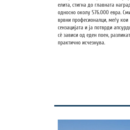
елита, стигна до главната нагр
односно околу 576.000 евра. См
врвни професионалци, меѓу кои 
сензацијата и ја потврди апсур
сè зависи од еден поен, разлика
практично исчезнува.