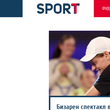
ФУД
Бизарен спектакл 