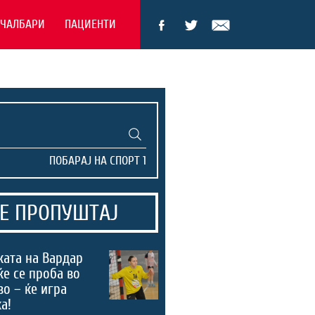
ЕЧАЛБАРИ
ПАЦИЕНТИ
Е ПРОПУШТАЈ
ата на Вардар
ќе се проба во
во – ќе игра
а!