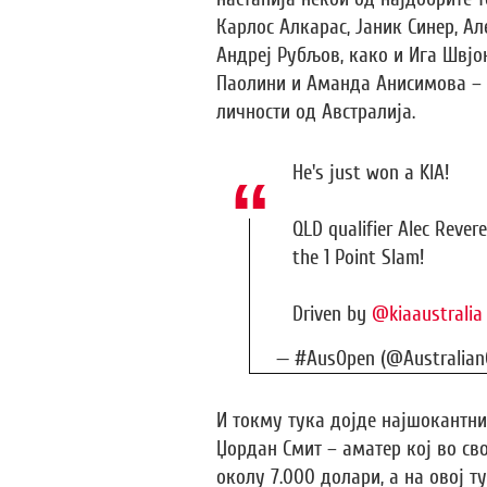
Карлос Алкарас, Јаник Синер, А
Андреј Рубљов, како и Ига Швјон
Паолини и Аманда Анисимова – н
личности од Австралија.
He's just won a KIA!
QLD qualifier Alec Rever
the 1 Point Slam!
Driven by
@kiaaustralia
— #AusOpen (@Australia
И токму тука дојде најшокантни
Џордан Смит – аматер кој во св
околу 7.000 долари, а на овој т