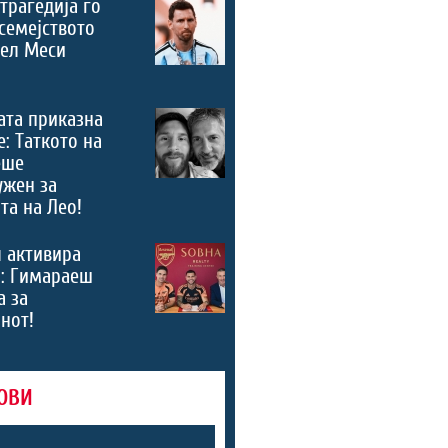
трагедија го
семејството
нел Меси
ата приказна
е: Таткото на
еше
ужен за
та на Лео!
 активира
“: Гимараеш
а за
нот!
ОВИ