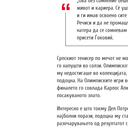
„Ова без сомнение беше
живот и кариера. Сè ушт
и ги имав освоено сите
Речиси и да не промаш
натера да се сомневам 
присети Ѓоковиќ.
Српскиот тенисер по мечот не м
го напушти во солзи. Олимписко
му недостигаше во колекцијата,
подоцна. На Олимписките игри в
финалето го совлада Карлос Алк
посакуваното злато.
Интересно е што токму Дел Потр
најболни порази, подоцна му ста
разочарувањето од резултатот 