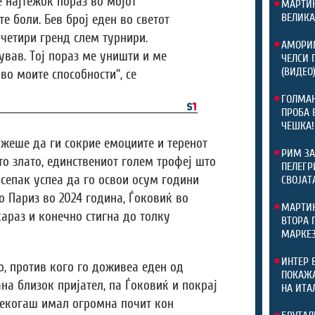
 најтежок пораз во мојот
МАРТИН
ВЕЛИКА
е боли. Бев број еден во светот
 четири гренд слем турнири.
АМОРИМ
ував. Тој пораз ме уништи и ме
ЧЕЛСИ 
(ВИДЕО
во моите способности“, се
ГОЛМАН
ПРОБА 
ЧЕШКА!
ожеше да ги сокрие емоциите и теренот
РИМ ЗА
то злато, единствениот голем трофеј што
ПЕЛЕГР
 сепак успеа да го освои осум години
СВОЈАТ
о Париз во 2024 година, Ѓоковиќ во
МАРТИН
араз и конечно стигна до толку
ВТОРА 
МАРКЕЗ
ИНТЕР 
о, против кого го доживеа еден од
ПОКАЖА
на близок пријател, па Ѓоковиќ и покрај
НА ИТА
секогаш имал огромна почит кон