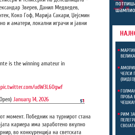
5.
потпиш
лександар Зверев, Данил Медведев,
шампио
тек, Коко Гоф, Марија Сакари, Џејсмин
о и аматери, локални играчи и јавни
НАЈН
МАРТИН
ВЕЛИКА
ente is the winning amateur in
АМОРИМ
ЧЕЛСИ 
(ВИДЕО
pic.twitter.com/udW3L6Ogwf
ГОЛМАН
ПРОБА 
nOpen)
January 14, 2026
ЧЕШКА!
РИМ ЗА
от момент. Победник на турнирот стана
ПЕЛЕГР
ојата кариера има заработено вкупно
СВОЈАТ
урнир, во конкуренција на светската