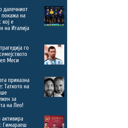
о далечниот
 покажа на
 кој е
н на Италија
трагедија го
семејството
нел Меси
ата приказна
е: Таткото на
еше
ужен за
та на Лео!
 активира
“: Гимараеш