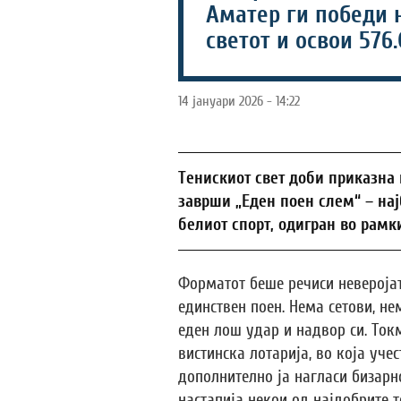
Аматер ги победи 
светот и освои 576
14 јануари 2026 - 14:22
Тенискиот свет доби приказна 
заврши „Еден поен слем“ – нај
белиот спорт, одигран во рамки
Форматот беше речиси неверојат
единствен поен. Нема сетови, не
еден лош удар и надвор си. Ток
вистинска лотарија, во која уче
дополнително ја нагласи бизарно
настапија некои од најдобрите 