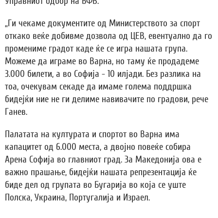
Управниот одбор на БФВ.
„Ги чекаме документите од Министерството за спорт
откако веќе добивме дозвола од ЦЕВ, евентуално да го
промениме градот каде ќе се игра нашата група.
Можеме да играме во Варна, но таму ќе продадеме
3.000 билети, а во Софија - 10 илјади. Без разлика на
тоа, очекувам секаде да имаме голема поддршка
бидејќи ние не ги делиме навивачите по градови, рече
Ганев.
Палатата на културата и спортот во Варна има
капацитет од 6.000 места, а двојно повеќе собира
Арена Софија во главниот град. За Македонија ова е
важно прашање, бидејќи нашата репрезентација ќе
биде дел од групата во Бугарија во која се уште
Полска, Украина, Португалија и Израел.