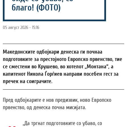
благо! (ФОТО)
05 август 2026 - 15:16
Македонските одбојкари денеска ги почнаа
подготовките за престојното Европско првенство, тие
се сместени во Крушево, во хотелот „Монтана“, а
капитенот Никола Ѓорѓиев направи посебен гест за
пречек на соиграчите.
Пред одбојкарите е нов предизвик, ново Европско
првенство, од денеска почна мисијата.
„Да тргнат подготовките со убаво, со