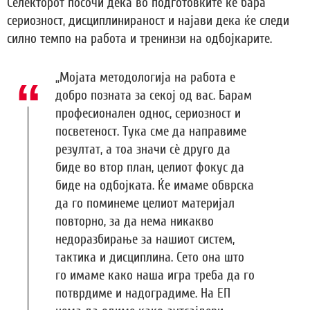
Селекторот посочи дека во подготовките ќе бара
сериозност, дисциплинираност и најави дека ќе следи
силно темпо на работа и тренинзи на одбојкарите.
„Мојата методологија на работа е
добро позната за секој од вас. Барам
професионален однос, сериозност и
посветеност. Тука сме да направиме
резултат, а тоа значи сѐ друго да
биде во втор план, целиот фокус да
биде на одбојката. Ќе имаме обврска
да го поминеме целиот материјал
повторно, за да нема никакво
недоразбирање за нашиот систем,
тактика и дисциплина. Сето она што
го имаме како наша игра треба да го
потврдиме и надоградиме. На ЕП