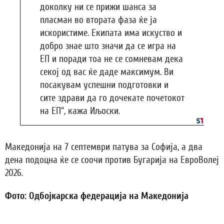
доколку ни се прижи шанса за
пласман во втората фаза ќе ја
искористиме. Екипата има искуство и
добро знае што значи да се игра на
ЕП и поради тоа не се сомневам дека
секој од вас ќе даде максимум. Ви
посакувам успешни подготовки и
сите здрави да го дочекате почетокот
на ЕП“, кажа Иљоски.
Македонија на 7 септември патува за Софија, а два
дена подоцна ќе се соочи против Бугарија на ЕвроВолеј
2026.
Фото: Одбојкарска федерација на Македонија