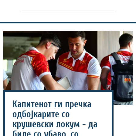
Капитенот ги пречка
одбојкарите со
крушевски локум - да
биде со убаво, со