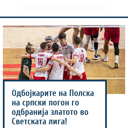
Одбојкарите на Полска
на српски погон го
одбранија златото во
Светската лига!