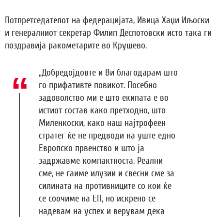
Потпретседателот на федерацијата, Ивица Хаџи Иљоски
и генералниот секретар Филип Деспотовски исто така ги
поздравија ракометарите во Крушево.
„Добредојдовте и Ви благодарам што
го прифативте повикот. Посебно
задоволство ми е што екипата е во
истиот состав како претходно, што
Миленкоски, како наш најтрофеен
стратег ќе не предводи на уште едно
Европско првенство и што ја
задржавме компактноста. Реални
сме, не гаиме илузии и свесни сме за
силината на противниците со кои ќе
се соочиме на ЕП, но искрено се
надевам на успех и верувам дека