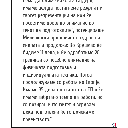
нема да одиме како аутсајдери,
имаме цел да постигнеме резултат и
таргет репрезентации на кои ќе
посветиме доволно внимание во
текот на подготовките“, потенцираше
Миленкоски при првиот поздрав на
екипата и продолжи: Во Крушево ќе
бидеме 11 дена, и ќе одработиме 20
тренинзи со посебно внимание на
физичката подготовка и
индивидуалната техника. Потоа
продолжуваме со работа во Скопје.
Имаме 35 дена до стартот на ЕП и ќе
имаме забрзано темпо на работа, но
со дозиран интензитет и верувам
дека подготвени ќе го дочекаме
првенството.“