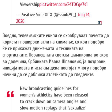
Viewership
pic.twitter.com/24T0Cge7s1
— Positive Side Of X (@ssmb291_)
July 14,
2026
Воедно, телевизиските екипи се охрабруваат почесто да
користат пошироки агли на снимање, со кои подобро
ќе се прикажат движењата и техниката на
спортистките. Поранешната светска шампионка во скок
во далечина, Србинката Ивана Шпановиќ, ја поздрави
иницијативата и истакна дека постојат многу подобри
начини да се доближи атлетиката до гледачите.
New broadcasting guidelines for
women's athletics have been released
to crack down on camera angles and
slow-motion replays that ‘sexualize’