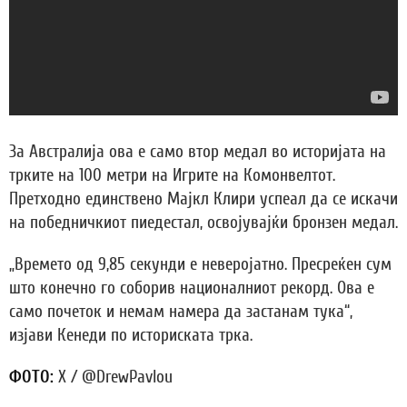
За Австралија ова е само втор медал во историјата на
трките на 100 метри на Игрите на Комонвелтот.
Претходно единствено Мајкл Клири успеал да се искачи
на победничкиот пиедестал, освојувајќи бронзен медал.
„Времето од 9,85 секунди е неверојатно. Пресреќен сум
што конечно го соборив националниот рекорд. Ова е
само почеток и немам намера да застанам тука“,
изјави Кенеди по историската трка.
ФОТО:
X / @DrewPavlou