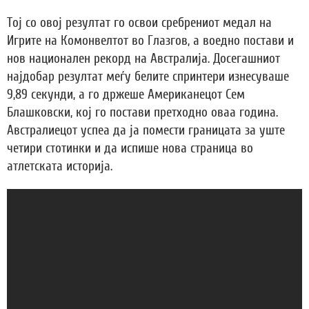
Тој со овој резултат го освои сребрениот медал на
Игрите на Комонвелтот во Глазгов, а воедно постави и
нов национален рекорд на Австралија. Досегашниот
најдобар резултат меѓу белите спринтери изнесуваше
9,89 секунди, а го држеше Американецот Сем
Блашковски, кој го постави претходно оваа година.
Австралиецот успеа да ја помести границата за уште
четири стотинки и да испише нова страница во
атлетската историја.