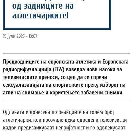
од задниците на
атлетичарките!
15 јули 2026 - 13:07
Предводниците на европската атлетика и Европската
радиодифузна унија (ЕБУ) воведоа нови насоки за
телевизиските преноси, со цел да се спречи
сексуализацијата на спортистките преку изборот на
агли на снимање и користењето забавени снимки.
Одлуката е донесена по реакциите на голем број
атлетичарки, кои посочиле дека одредени телевизиски
кадри предизвикуваат непријатност и го одвлекуваат