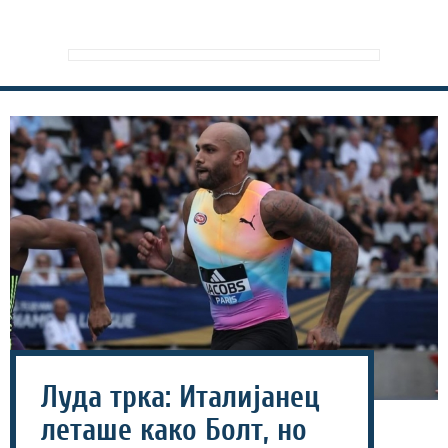
Луда трка: Италијанец
леташе како Болт, но