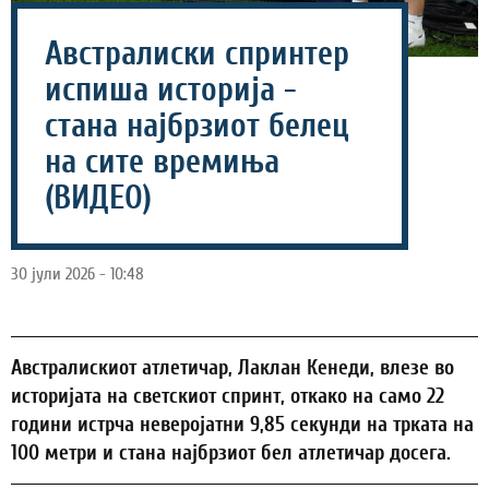
Австралиски спринтер
испиша историја -
стана најбрзиот белец
на сите времиња
(ВИДЕО)
30 јули 2026 - 10:48
Австралискиот атлетичар, Лаклан Кенеди, влезе во
историјата на светскиот спринт, откако на само 22
години истрча неверојатни 9,85 секунди на трката на
100 метри и стана најбрзиот бел атлетичар досега.