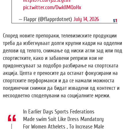
pic.twitter.com/DwkIIMQoHx
— Flappr (@flapprdotnet)
July 14, 2026
Според новите препораки, телевизиските продукции
треба да избегнуваат долги крупни кадри на одделни
делови од телото, снимање од ниски агли зад или под
спортистките, како и забавени репризи кои не
придонесуваат за подобро разбирање на спортската
акција. Целта е преносите да останат фокусирани на
спортските перформанси и да се намали можноста
поединечни снимки да бидат извадени од контекст и
несоодветно споделувани на социјалните мрежи.
In Earlier Days Sports Federations
Made swim Suit Like Dress Mandatory
For Women Athelets , To Increase Male