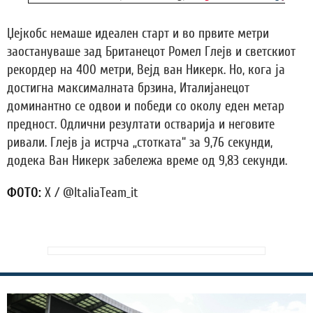
Џејкобс немаше идеален старт и во првите метри
заостануваше зад Британецот Ромел Глејв и светскиот
рекордер на 400 метри, Вејд ван Никерк. Но, кога ја
достигна максималната брзина, Италијанецот
доминантно се одвои и победи со околу еден метар
предност. Одлични резултати остварија и неговите
ривали. Глејв ја истрча „стотката“ за 9,76 секунди,
додека Ван Никерк забележа време од 9,83 секунди.
ФОТО:
X / @ItaliaTeam_it