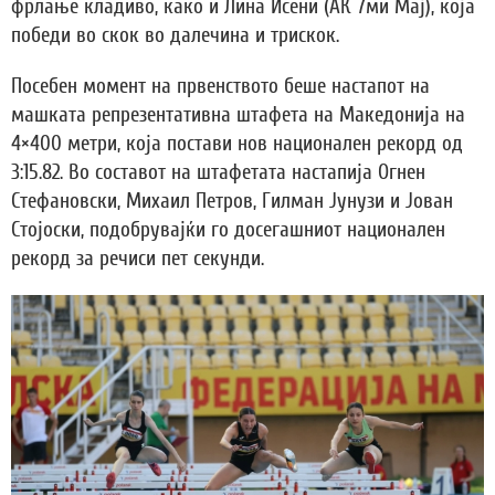
фрлање кладиво, како и Лина Исени (АК 7ми Мај), која
победи во скок во далечина и трискок.
Посебен момент на првенството беше настапот на
машката репрезентативна штафета на Македонија на
4×400 метри, која постави нов национален рекорд од
3:15.82. Во составот на штафетата настапија Огнен
Стефановски, Михаил Петров, Гилман Јунузи и Јован
Стојоски, подобрувајќи го досегашниот национален
рекорд за речиси пет секунди.