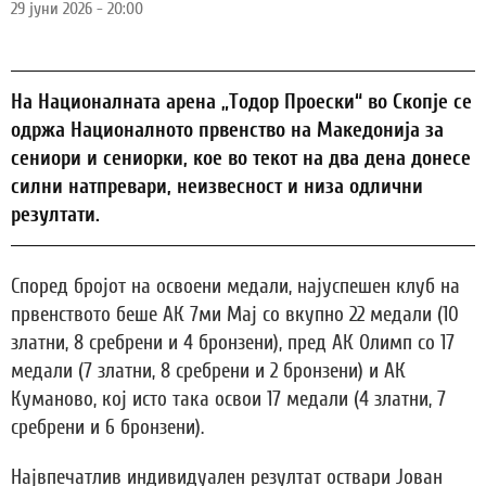
29 јуни 2026 - 20:00
На Националната арена „Тодор Проески“ во Скопје се
одржа Националното првенство на Македонија за
сениори и сениорки, кое во текот на два дена донесе
силни натпревари, неизвесност и низа одлични
резултати.
Според бројот на освоени медали, најуспешен клуб на
првенството беше АК 7ми Мај со вкупно 22 медали (10
златни, 8 сребрени и 4 бронзени), пред АК Олимп со 17
медали (7 златни, 8 сребрени и 2 бронзени) и АК
Куманово, кој исто така освои 17 медали (4 златни, 7
сребрени и 6 бронзени).
Највпечатлив индивидуален резултат оствари Јован