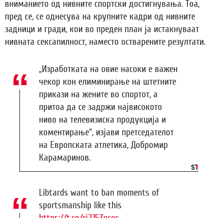
вниманието од нивните спортски достигнувања. Тоа,
пред се, се однесува на крупните кадри од нивните
задници и гради, кои во преден план ја истакнуваат
нивната сексапилност, наместо остварените резултати.
„Изработката на овие насоки е важен
чекор кон елиминирање на штетните
прикази на жените во спортот, а
притоа да се задржи највисокото
ниво на телевизиска продукција и
коментирање“, изјави претседателот
на Европската атлетика, Добромир
Карамаринов.
Libtards want to ban moments of
sportsmanship like this
https://t.co/rj225Zgcos