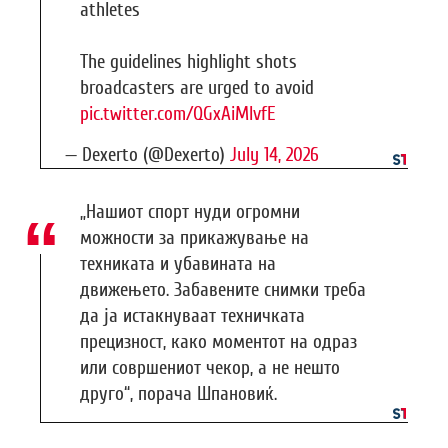
athletes
The guidelines highlight shots
broadcasters are urged to avoid
pic.twitter.com/QGxAiMlvfE
— Dexerto (@Dexerto)
July 14, 2026
„Нашиот спорт нуди огромни
можности за прикажување на
техниката и убавината на
движењето. Забавените снимки треба
да ја истакнуваат техничката
прецизност, како моментот на одраз
или совршениот чекор, а не нешто
друго“, порача Шпановиќ.