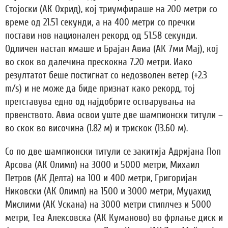
Стојоски (АК Охрид), кој триумфираше на 200 метри со
време од 21.51 секунди, а на 400 метри со пречки
постави нов национален рекорд од 51.58 секунди.
Одличен настап имаше и Брајан Авиа (АК 7ми Мај), кој
во скок во далечина прескокна 7.20 метри. Иако
резултатот беше постигнат со недозволен ветер (+2.3
m/s) и не може да биде признат како рекорд, тој
претставува едно од најдобрите остварувања на
првенството. Авиа освои уште две шампионски титули –
во скок во височина (1.82 м) и трискок (13.60 м).
Со по две шампионски титули се закитија Адријана Поп
Арсова (АК Олимп) на 3000 и 5000 метри, Михаил
Петров (АК Делта) на 100 и 400 метри, Григоријан
Никовски (АК Олимп) на 1500 и 3000 метри, Муџахид
Мислими (АК Ускана) на 3000 метри стиплчез и 5000
метри, Теа Алексовска (АК Куманово) во фрлање диск и