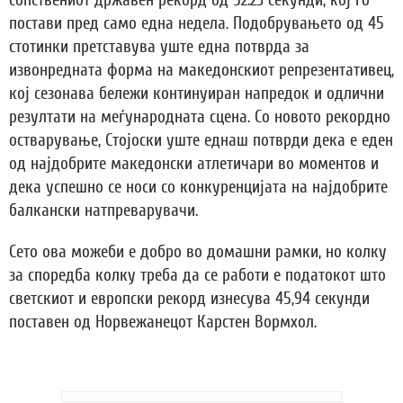
сопствениот државен рекорд од 52.23 секунди, кој го
постави пред само една недела. Подобрувањето од 45
стотинки претставува уште една потврда за
извонредната форма на македонскиот репрезентативец,
кој сезонава бележи континуиран напредок и одлични
резултати на меѓународната сцена. Со новото рекордно
остварување, Стојоски уште еднаш потврди дека е еден
од најдобрите македонски атлетичари во моментов и
дека успешно се носи со конкуренцијата на најдобрите
балкански натпреварувачи.
Сето ова можеби е добро во домашни рамки, но колку
за споредба колку треба да се работи е податокот што
светскиот и европски рекорд изнесува 45,94 секунди
поставен од Норвежанецот Карстен Вормхол.