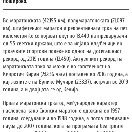
пошироко.
Во маратонската (42,195 км), полумаратонската (21,097
км), штафетениот маратон и рекреативната трка на пет
километри ќе се појават вкупно 13.440 натпреварувачи
од 55 светски држави, што е за илјада вљубеници во
тркачките спортови повеќе во однос на досегашниот
рекорд од 2019 година (12.450). Актуелниот рекорд на
маратонската трка за мажи е во сопственост на
Кипротич Кируи (2:12:36 часа) поставен во 2016 година, а
кај жените е на Еунике Мучири (2:33:37), истрчан во 2019
година, а и двајцата се од Кенија.
Првата маратонска трка од меѓународен карактер
насловена како Скопски маратон е одржана во 1997
година, следуваше и во 1998 година, а потоа следуваше
пауза до 2007 година, кога на програмата беа трките