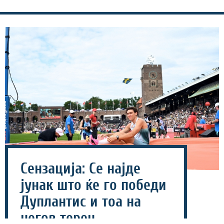
Сензација: Се најде
јунак што ќе го победи
Дуплантис и тоа на
негов терен