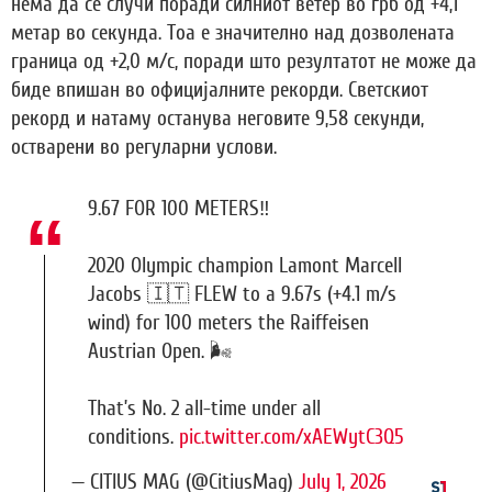
нема да се случи поради силниот ветер во грб од +4,1
метар во секунда. Тоа е значително над дозволената
граница од +2,0 м/с, поради што резултатот не може да
биде впишан во официјалните рекорди. Светскиот
рекорд и натаму останува неговите 9,58 секунди,
остварени во регуларни услови.
9.67 FOR 100 METERS‼️
2020 Olympic champion Lamont Marcell
Jacobs 🇮🇹 FLEW to a 9.67s (+4.1 m/s
wind) for 100 meters the Raiffeisen
Austrian Open. 🌬️
That’s No. 2 all-time under all
conditions.
pic.twitter.com/xAEWytC3Q5
— CITIUS MAG (@CitiusMag)
July 1, 2026