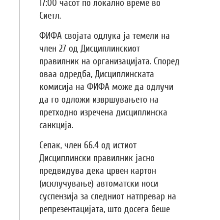
17:00 часот по локално време во
Сиетл.
ФИФА својата одлука ја темели на
член 27 од Дисциплинскиот
правилник на организацијата. Според
оваа одредба, Дисциплинската
комисија на ФИФА може да одлучи
да го одложи извршувањето на
претходно изречена дисциплинска
санкција.
Сепак, член 66.4 од истиот
Дисциплински правилник јасно
предвидува дека црвен картон
(исклучување) автоматски носи
суспензија за следниот натпревар на
репрезентацијата, што досега беше