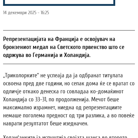
14 декември 2025 - 16:25
Репрезентацијата на Франција е освојувач на
бронзениот медал на Светското првенство што се
одржува во Германија и Холандија.
„Триколорките“ не успеаја да ја одбранат титулата
освоена пред две години, но сепак дома ќе се вратат со
одличје откако денеска го совладаа ко-домаќинот
Холандија со 33-31, по продолженија. Мечот беше
максимално израмнет, ниедна од репрезентациите
немаше поголема предност од три разлика, а во повеќе
наврати резултатот беше изедначен.
Холанѓанките ја испуштија својата шанса во второто