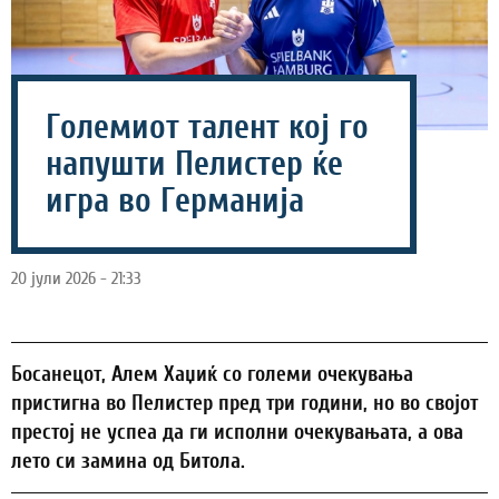
Големиот талент кој го
напушти Пелистер ќе
игра во Германија
20 јули 2026 - 21:33
Босанецот, Алем Хаџиќ со големи очекувања
пристигна во Пелистер пред три години, но во својот
престој не успеа да ги исполни очекувањата, а ова
лето си замина од Битола.