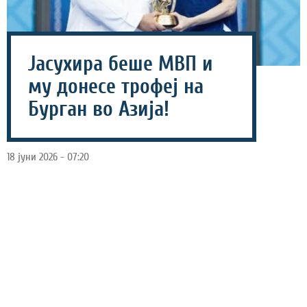
Јасухира беше МВП и
му донесе трофеј на
Бурган во Азија!
18 јуни 2026 - 07:20
Тимот на Косуке Јасухира, Бурган од Кувајт ја освои
титулата на Азиското клупско првенство откако во
финалето славеше против Ал Калиџ со 34-32, а токму
Јапонецот беше најзаслужен за освоениот трофеј.