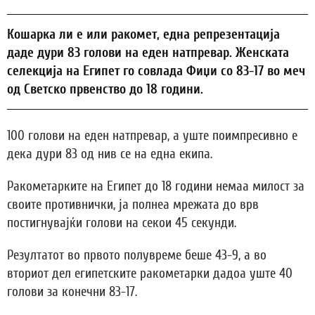
Кошарка ли е или ракомет, една репрезентација
даде дури 83 голови на еден натпревар. Женската
селекција на Египет го совлада Фиџи со 83-17 во меч
од Светско првенство до 18 години.
100 голови на еден натпревар, а уште поимпресивно е
дека дури 83 од нив се на една екипа.
Ракометарките на Египет до 18 години немаа милост за
своите противнички, ја полнеа мрежата до врв
постигнувајќи голови на секои 45 секунди.
Резултатот во првото полувреме беше 43-9, а во
вториот дел египетските ракометарки дадоа уште 40
голови за конечни 83-17.