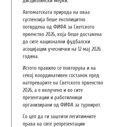
дисциплински мерки.
Автоматската природа на оваа
суспензија беше експлицитно
потврдена од ФИФА за Светското
првенство 2026, која беше доставена
до сите национални фудбалски
асоцијации учеснички на 12 мај 2026
година.
Истото правило се повторува и на
секој координативен состанок пред
натпреварите на Светското првенство
2026, а е вклучено и во сите
презентации и работилници
организирани од ФИФА за турнирот.
Со цел да ги заштити легитимните
права на сите репрезентации