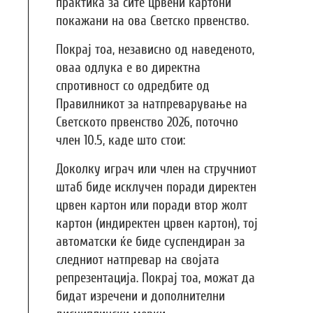
практика за сите црвени картони
покажани на ова Светско првенство.
Покрај тоа, независно од наведеното,
оваа одлука е во директна
спротивност со одредбите од
Правилникот за натпреварување на
Светското првенство 2026, поточно
член 10.5, каде што стои:
Доколку играч или член на стручниот
штаб биде исклучен поради директен
црвен картон или поради втор жолт
картон (индиректен црвен картон), тој
автоматски ќе биде суспендиран за
следниот натпревар на својата
репрезентација. Покрај тоа, можат да
бидат изречени и дополнителни