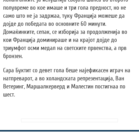
полувреме во кое имаше и три гола предност, но не
само што не ја задржаа, туку Франција можеше да
дојде до победата во основните 60 минути.
Домаќинките, сепак, се изборија за продолженија во
кои Франција доминираше и на крајот дојде до
триумфот осми медал на светските првенства, а прв
бронзен.
Сара Буктит со девет гола беше најефикасен играч на
натпреварот, а во холандската репрезентација, Ван
Ветеринг, Маршалкерверд и Малестин постигнаа по
шест.