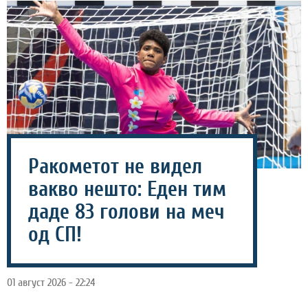
Ракометот не видел
вакво нешто: Еден тим
даде 83 голови на меч
од СП!
01 август 2026 - 22:24