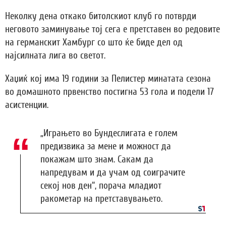
Неколку дена откако битолскиот клуб го потврди
неговото заминување тој сега е претставен во редовите
на германскит Хамбург со што ќе биде дел од
најсилната лига во светот.
Хаџиќ кој има 19 години за Пелистер минатата сезона
во домашното првенство постигна 53 гола и подели 17
асистенции.
„Играњето во Бундеслигата е голем
предизвика за мене и можност да
покажам што знам. Сакам да
напредувам и да учам од соиграчите
секој нов ден“, порача младиот
ракометар на претставувањето.