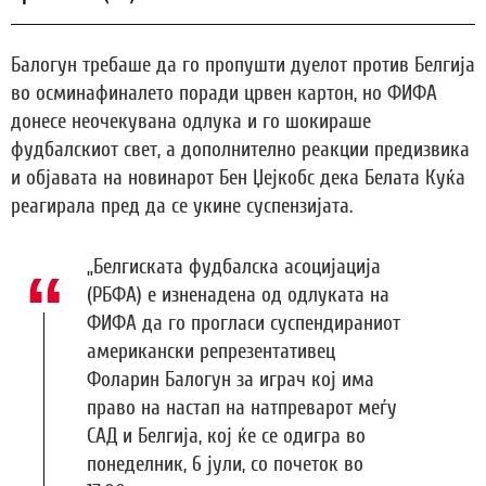
Балогун требаше да го пропушти дуелот против Белгија
во осминафиналето поради црвен картон, но ФИФА
донесе неочекувана одлука и го шокираше
фудбалскиот свет, а дополнително реакции предизвика
и објавата на новинарот Бен Џејкобс дека Белата Куќа
реагирала пред да се укине суспензијата.
„Белгиската фудбалска асоцијација
(РБФА) е изненадена од одлуката на
ФИФА да го прогласи суспендираниот
американски репрезентативец
Фоларин Балогун за играч кој има
право на настап на натпреварот меѓу
САД и Белгија, кој ќе се одигра во
понеделник, 6 јули, со почеток во