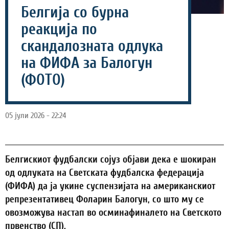
Белгија со бурна
реакција по
скандалозната одлука
на ФИФА за Балогун
(ФОТО)
05 јули 2026 - 22:24
Белгискиот фудбалски сојуз објави дека е шокиран
од одлуката на Светската фудбалска федерација
(ФИФА) да ја укине суспензијата на американскиот
репрезентативец Фоларин Балогун, со што му се
овозможува настап во осминафиналето на Светското
првенство (СП).