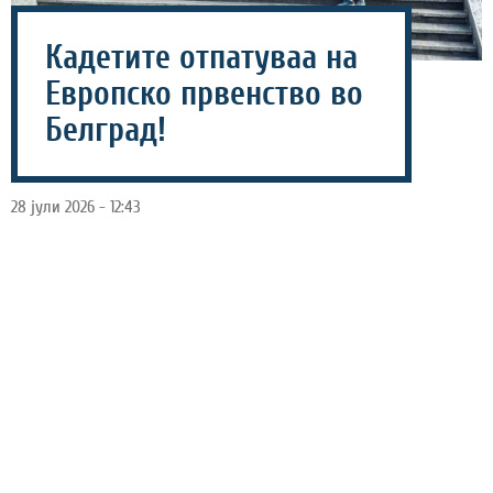
Кадетите отпатуваа на
Европско првенство во
Белград!
28 јули 2026 - 12:43
Машката ракометна репрезентација на Македонија
до 18 години утре ќе го почне настапот на Европското
првенство кое се одржува во Белград Србија.
Македонските надежи од денеска се во Србија, а во
наредните денови ќе се соочат со врсниците од
континентот во обид да изборат колку што е можно