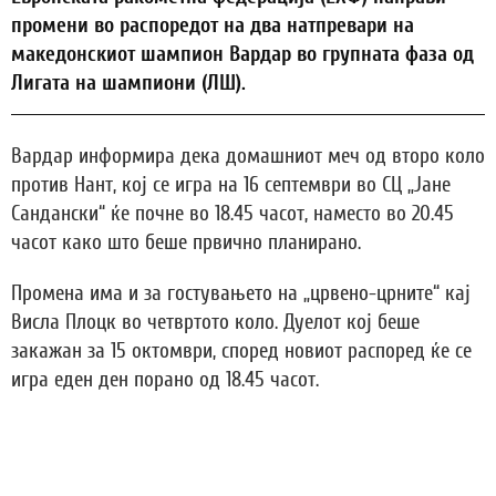
промени во распоредот на два натпревари на
македонскиот шампион Вардар во групната фаза од
Лигата на шампиони (ЛШ).
Вардар информира дека домашниот меч од второ коло
против Нант, кој се игра на 16 септември во СЦ „Јане
Сандански“ ќе почне во 18.45 часот, наместо во 20.45
часот како што беше првично планирано.
Промена има и за гостувањето на „црвено-црните“ кај
Висла Плоцк во четвртото коло. Дуелот кој беше
закажан за 15 октомври, според новиот распоред ќе се
игра еден ден порано од 18.45 часот.