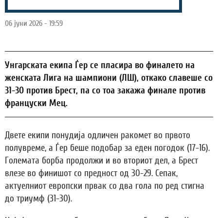
06 јуни 2026 - 19:59
Унгарската екипа Ѓер се пласира во финалето на
женската Лига на шампиони (ЛШ), откако славеше со
31-30 против Брест, па со тоа закажа финале против
француски Мец.
Двете екипи понудија одличен ракомет во првото
полувреме, а Ѓер беше подобар за еден погодок (17-16).
Големата борба продолжи и во вториот дел, а Брест
влезе во финишот со предност од 30-29. Сепак,
актуелниот европски првак со два гола по ред стигна
до триумф (31-30).