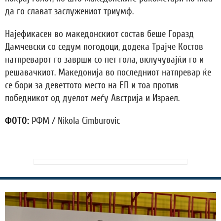
да го слават заслужениот триумф.
Најефикасен во македонскиот состав беше Горазд
Дамчевски со седум погодоци, додека Трајче Костов
натпреварот го заврши со пет гола, вклучувајќи го и
решавачкиот. Македонија во последниот натпревар ќе
се бори за деветтото место на ЕП и тоа против
победникот од дуелот меѓу Австрија и Израел.
ФОТО:
РФМ / Nikola Cimburovic