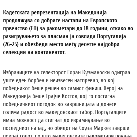
Кадетската репрезентација на Македонија
продолжува со добрите настапи на Европското
првенство (ЕП) за ракометари до 18 години, откако во
разигрувањето за пласман ја совлада Португалија
(26-25) и обезбеди место меѓу десетте најдобри
селекции на континентот.
Избраниците на селекторот Горан Кузманоски одиграа
уште еден борбен и неизвесен натпревар, во кој
победникот беше решен во самиот финиш. Херој на
Македонија беше Трајче Костов, кој го постигна
победничкиот погодок во завршницата и донесе
голема радост во македонскиот табор. Португалците
имаа можност да стигнат до израмнување во
последниот напад, но обидот на Соуза Маркез заврши
покрај голот, по што македонските ракометари почнаа