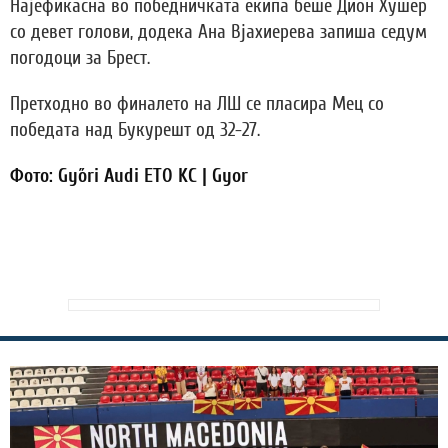
Најефикасна во победничката екипа беше Дион Хушер
со девет голови, додека Ана Вјахиерева запиша седум
погодоци за Брест.
Претходно во финалето на ЛШ се пласира Мец со
победата над Букурешт од 32-27.
Фото: Győri Audi ETO KC | Gyor