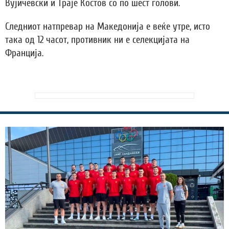
Вујичевски и Траје Костов со по шест голови.
Следниот натпревар на Македонија е веќе утре, исто
така од 12 часот, противник ни е селекцијата на
Франција.