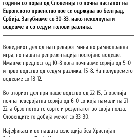
години со пораз од Словенија го почна настапот на
Европското првенство кое се одржува во Белград,
Србија. Загубивме со 30-33, иако неколкупати
водевме и со седум голови разлика.
Воведниот дел од натпреварот мина во рамноправна
игра, но нашата репрезентација постојано водеше.
Имавме предност од 10-8 кога почнавме серија од 5-0
и прво водство од седум разлика, 15-8. На полувремето
водевме со 18-12.
Во вториот дел при наше водство од 22-15, Словенија
почна неверојатна серија од 6-0 со која намали на 21-
22, а брзо потоа го сврте и резултатот во своја полза.
Словенците го добија мечот со 33-30.
Најефикасни во нашата селекција беа Христијан