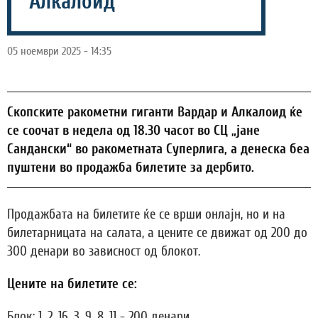
Алкалоид
05 ноември 2025 - 14:35
Скопските ракометни гиганти Вардар и Алкалоид ќе
се соочат в недела од 18.30 часот во СЦ „јане
Сандански“ во ракометната Суперлига, а денеска беа
пуштени во продажба билетите за дербито.
Продажбата на билетите ќе се врши онлајн, но и на
билетарницата на салата, а цените се движат од 200 до
300 денари во зависност од блокот.
Цените на билетите се:
Блок: 1, 2, 16, 3, 9, 8, 11 - 200 денари