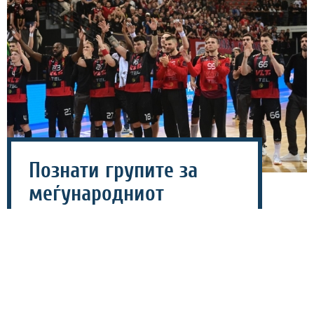
Познати групите за
меѓународниот
ракометен турнир во
Струга
06 август 2026 - 17:35