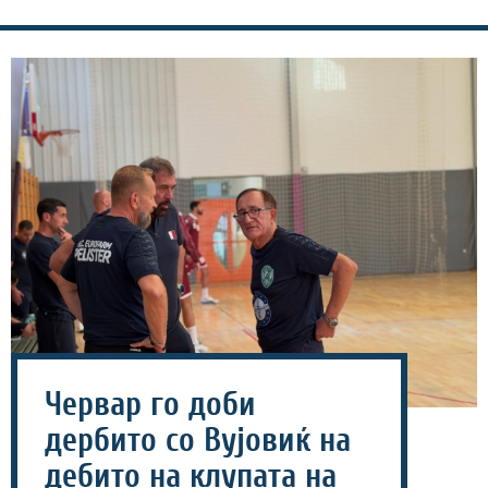
Червар го доби
дербито со Вујовиќ на
дебито на клупата на