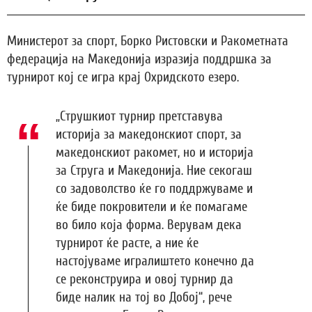
Министерот за спорт, Борко Ристовски и Ракометната
федерација на Македонија изразија поддршка за
турнирот кој се игра крај Охридското езеро.
„Струшкиот турнир претставува
историја за македонскиот спорт, за
македонскиот ракомет, но и историја
за Струга и Македонија. Ние секогаш
со задоволство ќе го поддржуваме и
ќе биде покровители и ќе помагаме
во било која форма. Верувам дека
турнирот ќе расте, а ние ќе
настојуваме игралиштето конечно да
се реконструира и овој турнир да
биде налик на тој во Добој“, рече