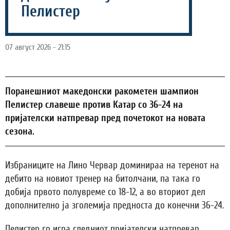
Пелистер
07 август 2026 - 21:15
Поранешниот македонски ракометен шампион
Пелистер славеше против Катар со 36-24 на
пријателски натпревар пред почетокот на новата
сезона.
Избраниците на Лино Червар доминираа на теренот на
дебито на новиот тренер на битолчани, па така го
добија првото полувреме со 18-12, а во вториот дел
дополнително ја зголемија предноста до конечни 36-24.
Пелистер го игра следниот пријателски натпревар