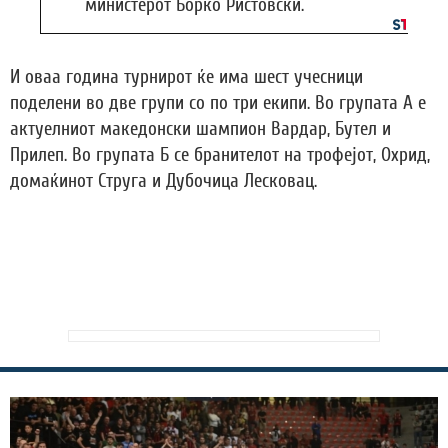
министерот Борко Ристовски.
И оваа година турнирот ќе има шест учесници
поделени во две групи со по три екипи. Во групата А е
актуелниот македонски шампион Вардар, Бутел и
Прилеп. Во групата Б се бранителот на трофејот, Охрид,
домаќинот Струга и Дубочица Лесковац.