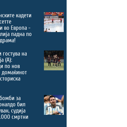
нските кадети
сетте
и во Европа -
лија падна по
драма!
ѝ гостува на
а (А):
и по нов
, домаќинот
историска
бомби за
оналдо бил
ван, судија
.000 смртни