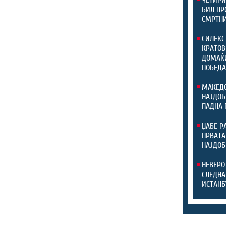
ЧЕТИРИ
БИЛ ПР
СМРТНИ
СИЛЕКС
КРАТОВ
ДОМАЌИ
ПОБЕДА
МАКЕДО
НАЈДОБ
ПАДНА 
ЏАБЕ Р
ПРВАТА
НАЈДОБ
НЕВЕРО
СЛЕДНА
ИСТАНБ