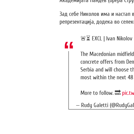
Академијата Пандев (Брера Стру
Зад себе Николов има и настап 
репрезентација, додека во селек
🚨⏳ EXCL | Ivan Nikolov i
The Macedonian midfielde
concrete offers from De
Serbia and will choose t
most within the next 48
More to follow. 🔜
pic.t
— Rudy Galetti (@RudyGal