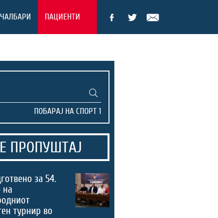
ЕЧАЛБАРИ
ПАЦИЕНТИ
Е ПРОПУШТАЈ
дготвено за 54.
 на
родниот
ен турнир во