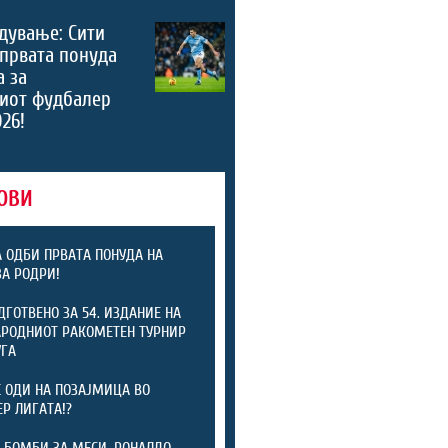
дување: Сити
 првата понуда
а за
риот фудбалер
026!
ОВИ
А ОДБИ ПРВАТА ПОНУДА НА
ЗА РОДРИ!
ОДГОТВЕНО ЗА 54. ИЗДАНИЕ НА
РОДНИОТ РАКОМЕТЕН ТУРНИР
УГА
 ОДИ НА ПОЗАЈМИЦА ВО
Р ЛИГАТА!?