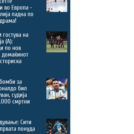
сетте
и во Европа -
лија падна по
драма!
ѝ гостува на
а (А):
и по нов
, домаќинот
историска
бомби за
оналдо бил
ван, судија
.000 смртни
дување: Сити
 првата понуда