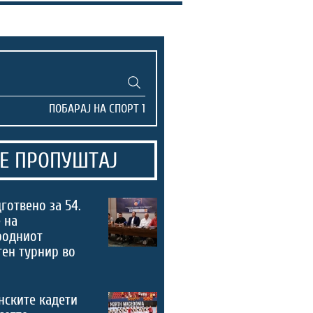
Е ПРОПУШТАЈ
дготвено за 54.
 на
родниот
ен турнир во
нските кадети