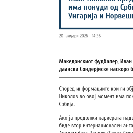
има понуди од Срби
Унгарија и Норвеш
20 јануари 2026 - 14:36
Македонскиот фудбалер, Иван 
даански Сондерјиске наскоро 
Според информациите кои ги обј
Николов во овој момент има пон
Србија.
Ако ја продолжи кариерата над
биде втор интернационален анг