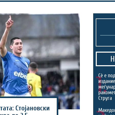
Н
1.
Сѐ е по
издание
меѓуна
ракомет
Струга
ата: Стојановски
Македо