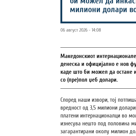
би можел да инкаси
милиони долари во
06 август 2026 - 14:08
Македонскиот интернационалец 
денеска и официјално е нов фу
каде што би можел да остане и
со (пре)пол џеб долари.
Според наши извори, тој потпиш
вредност од 3,5 милиони долари
платени интернационалци во мом
изнесува нешто под половина м
загарантирани околу милион дол