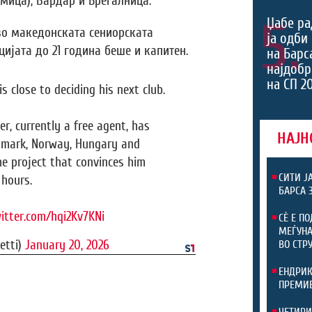
мица), Вардар и Брегалница.
5.
Џабе ра
во македонската сениорската
ја одби
цијата до 21 година беше и капитен.
на Барс
најдоб
на СП 2
s close to deciding his next club.
r, currently a free agent, has
НАЈН
nmark, Norway, Hungary and
he project that convinces him
СИТИ Ј
 hours.
БАРСА 
witter.com/hqi2Kv7KNi
СЀ Е П
МЕЃУНА
etti)
January 20, 2026
ВО СТР
ЕНДРИК
ПРЕМИЕ