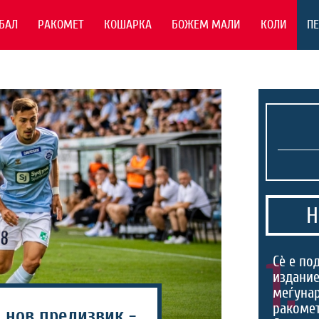
БАЛ
РАКОМЕТ
КОШАРКА
БОЖЕМ МАЛИ
КОЛИ
П
Н
1.
Сѐ е по
издание
меѓуна
ракомет
 нов предизвик -