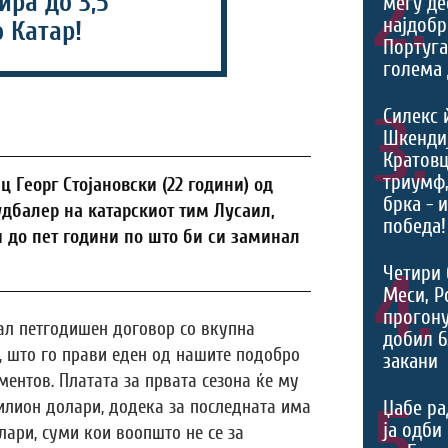
2.
ра до 3,5
меѓу де
најдобр
 Катар!
Португа
голема 
3.
Силекс 
Шкендиј
Кратовц
триумф
Георг Стојановски (22 години) од
брка - 
дбалер на катарскиот тим Лусаил,
победа!
 до пет години по што би си заминал
4.
Четири 
Меси, Р
прогону
ал петгодишен договор со вкупна
добил 6
, што го прави еден од нашите подобро
закани
ентов. Платата за првата сезона ќе му
5.
илион долари, додека за последната има
Џабе ра
ја одби
ари, суми кои воопшто не се за