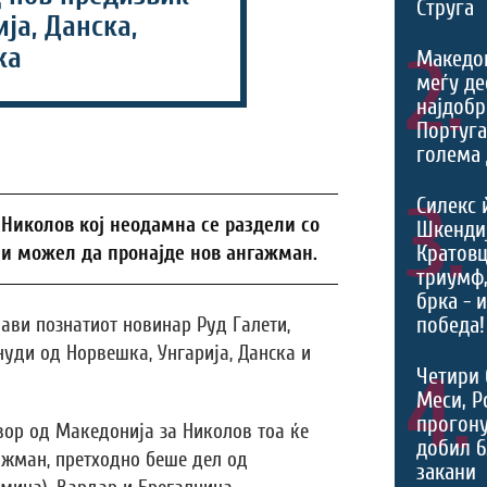
Струга
ја, Данска,
ка
2.
Македо
меѓу де
најдобр
Португа
голема 
3.
Силекс 
Николов кој неодамна се раздели со
Шкендиј
Кратовц
би можел да пронајде нов ангажман.
триумф
брка - 
победа!
ави познатиот новинар Руд Галети,
уди од Норвешка, Унгарија, Данска и
4.
Четири 
Меси, Р
прогону
вор од Македонија за Николов тоа ќе
добил 6
ажман, претходно беше дел од
закани