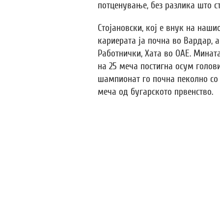
потценување, без разлика што ст
Стојановски, кој е внук на наши
кариерата ја почна во Вардар, а
Работнички, Хата во ОАЕ. Минат
на 25 меча постигна осум голови
шампионат го почна пеколно со 
меча од бугарското првенство.