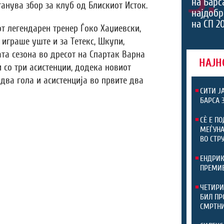
на Барс
анува збор за клуб од Блискиот Исток.
најдоб
на СП 2
от легендарен тренер Ѓоко Хаџиевски,
 играше уште и за Тетекс, Шкупи,
ата сезона во дресот на Спартак Варна
НАЈН
 со три асистенции, додека новиот
два гола и асистенција во првите два
СИТИ Ј
БАРСА 
СЀ Е П
МЕЃУНА
ВО СТР
ЕНДРИК
ПРЕМИЕ
ЧЕТИРИ
БИЛ ПР
СМРТНИ