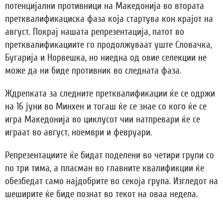
потенцијални противници на Македонија во втората
претквалификациска фаза која стартува кон крајот на
август. Покрај нашата репрезентација, патот во
претквалификациите го продолжуваат уште Словачка,
Бугарија и Норвешка, но ниедна од овие селекции не
може да ни биде противник во следната фаза.
Ждрепката за следните претквалификации ќе се одржи
на 16 јуни во Минхен и тогаш ќе се знае со кого ќе се
игра Македонија во циклусот чии натпревари ќе се
играат во август, ноември и февруари.
Репрезентациите ќе бидат поделени во четири групи со
по три тима, а пласман во главните квалификции ќе
обезбедат само најдобрите во секоја група. Изгледот на
шеширите ќе биде познат во текот на оваа недела.