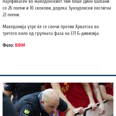
Најефикасен во македонскиот тим беше Дион Шабани
со 26 поени и 10 скокови, додека Зунзуровски постигна
22 поени.
Македонија утре ќе се соочи против Хрватска во
третото коло од групната фаза на ЕП Б-дивизија.
Фото:
КФМ