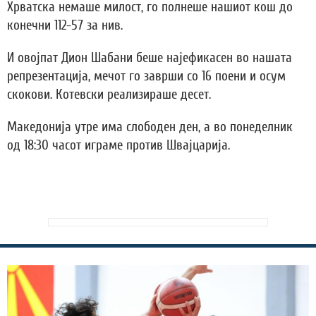
Хрватска немаше милост, го полнеше нашиот кош до
конечни 112-57 за нив.
И овојпат Дион Шабани беше најефикасен во нашата
репрезентација, мечот го заврши со 16 поени и осум
скокови. Котевски реализираше десет.
Македонија утре има слободен ден, а во понеделник
од 18:30 часот играме против Швајцарија.