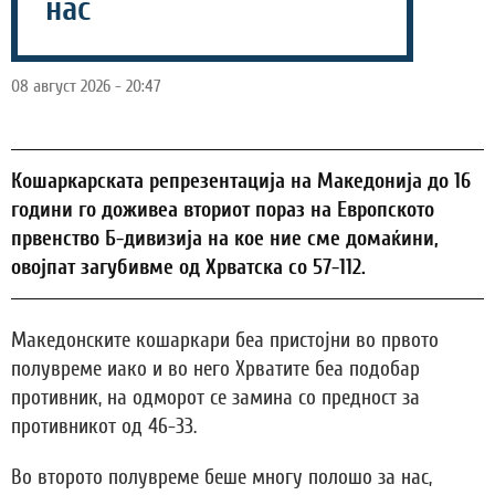
нас
08 август 2026 - 20:47
Кошаркарската репрезентација на Македонија до 16
години го доживеа вториот пораз на Европското
првенство Б-дивизија на кое ние сме домаќини,
овојпат загубивме од Хрватска со 57-112.
Македонските кошаркари беа пристојни во првото
полувреме иако и во него Хрватите беа подобар
противник, на одморот се замина со предност за
противникот од 46-33.
Во второто полувреме беше многу полошо за нас,