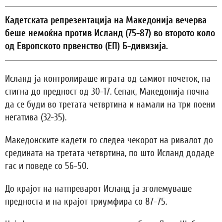
Кадетската репрезентација на Македонија вечерва
беше немоќна против Исланд (75-87) во второто коло
од Европското првенство (ЕП) Б-дивизија.
Исланд ја контролираше играта од самиот почеток, па
стигна до предност од 30-17. Сепак, Македонија почна
да се буди во третата четвртина и намали на три поени
негатива (32-35).
Македонските кадети го следеа чекорот на ривалот до
средината на третата четвртина, по што Исланд додаде
гас и поведе со 56-50.
До крајот на натпреварот Исланд ја зголемуваше
предноста и на крајот триумфира со 87-75.