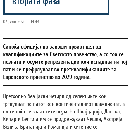
втората фаза
07 јули 2026 - 09:43
Синоќа официјално заврши првиот дел од
квалификациите за Светското првенство, а со тоа се
познати и осумте репрезентации кои испаднаа на тој
пат и се префрлуваат во претквалификациите за
Европското првенство во 2029 година.
Претходно беа јасни четири од селекциите кои
тргнуваат по патот кон континенталниот шампионат, а
од синоќа се знаат сите осум. На Швајцарија, Данска,
Кипар и Белгија им се придружуваат Чешка, Австрија,
Велика Британија и Романија и сите тие се