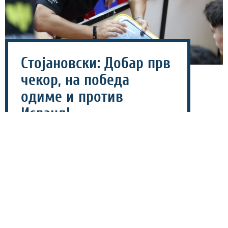
Стојановски: Добар прв
чекор, на победа
одиме и против
Исланд!
06 август 2026 - 22:10
Македонската кадетска кошаркарска репрезентација
со убедлива победа над Кипар го почна настапот на
Европското првенство „Б“ Дивизија, селекторот Дејан