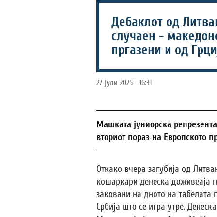
Дебаклот од Литва
случаен - македон
пргазени и од Грци
27 јули 2025 - 16:31
Машката јуниорска репрезента
вториот пораз на Европското п
Откако вчера загубија од Литва
кошаркари денеска доживеаја по
заковани на дното на табелата 
Србија што се игра утре. Денеск