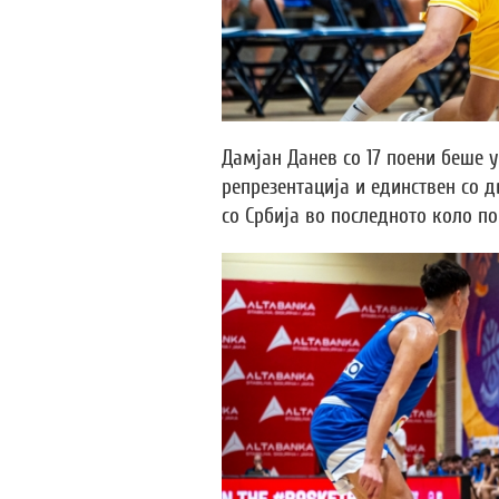
Дамјан Данев со 17 поени беше 
репрезентација и единствен со 
со Србија во последното коло п