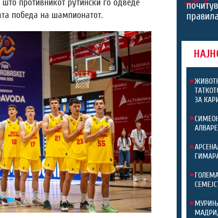
о што противникот рутински го одведе
почитув
вата победа на шампионатот.
правила
НАЈН
ЖИВОТН
ТАТКОТ
ЗА КАР
СИМЕОН
АЛВАРЕ
АРСЕНА
ГИМАР
ГОЛЕМА
СЕМЕЈС
МУРИЊО
МАДРИД