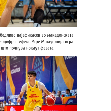
убедливо најефикасен во македонската
двоцифрен ефект. Утре Македонија игра
о што почнува нокаут фазата.