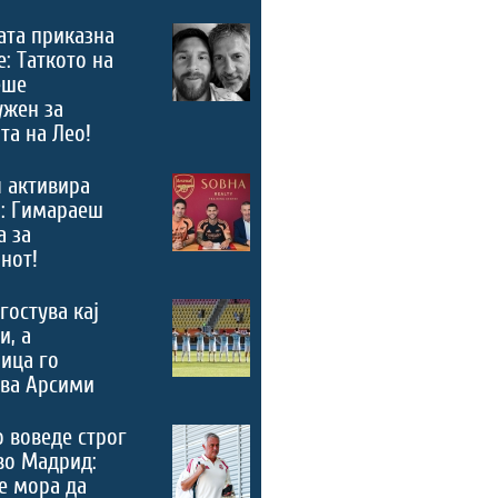
ата приказна
е: Таткото на
еше
ужен за
та на Лео!
 активира
“: Гимараеш
а за
нот!
гостува кај
и, а
ица го
ува Арсими
 воведе строг
во Мадрид:
е мора да