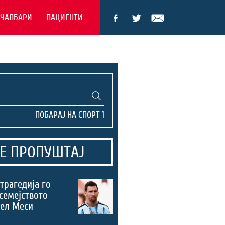
ЕЧАЛБАРИ
ПАЦИЕНТИ
Е ПРОПУШТАЈ
трагедија го
семејството
нел Меси