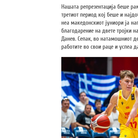
Нашата репрезентација беше ра
третиот период кој беше и најдо
неа македонскиот јуниори ја нап
благодарение на двете тројки на
Данев. Сепак, во натамошниот д
работите во свои раце и успеа 