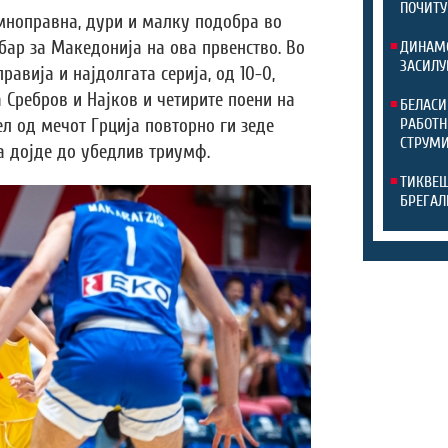
ПОЧИТУ
мноправна, дури и малку подобра во
бар за Македонија на ова првенство. Во
ДИНАМО
ЗАСИЛУ
равија и најдолгата серија, од 10-0,
 Сребров и Најков и четирите поени на
БЕЛАСИ
ел од мечот Грција повторно ги зеде
РАБОТН
СТРУМИ
да дојде до убедлив триумф.
ТИКВЕШ
БРЕГАЛ