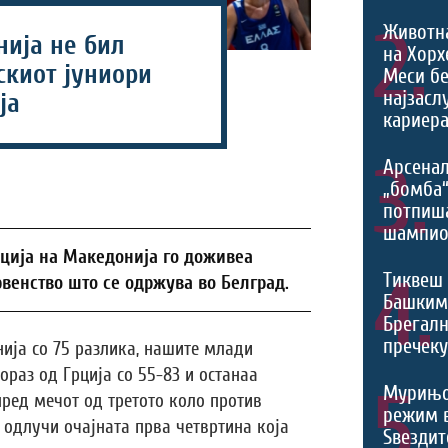
2.
Животн
нија не бил
на Хорх
скиот јуниори
Меси б
најзасл
ја
кариера
3.
Арсенал
„бомба
потпиш
шампио
ција на Македонија го доживеа
4.
Тиквеш 
рвенство што се одржува во Белград.
Башким
Брегалн
пречек
нија со 75 разлика, нашите млади
раз од Грција со 55-83 и останаа
5.
Мурињо
пред мечот од третото коло против
режим 
а одлучи очајната прва четвртина која
Ѕвездит