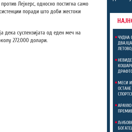
против Лејкерс, односно постигна само
асистенции поради што доби жестоки
НАЈН
а дека суспензијата од еден меч на
ЧУДНА 
колу 272.000 долари.
ДВАЈЦА
ЛЕТОВО
НЕВИДЕ
КОШАРК
ДРАФТ
МЕСИ И
ОСТАНЕ
СПОРТС
АРАУХО
ПРЕМИЕ
ЉУБОВН
БОГАТЕ