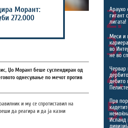
ира Морант:
2.
Араухо 
гигант 
би 272.000
лигата!
3.
Меси и 
кариера
во Инте
не во с
4.
Червар 
ис, Џо Морант беше суспендиран од
дербито
еговото однесување по мечот против
дебито 
Пелист
5.
Прв пор
авилник и му се спротиставил на
кадетит
реши да реагира и да ја казни
немоќн
Исланд 
дивизиј