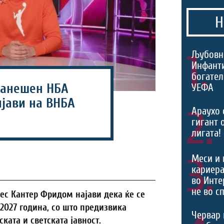
Н
1.
Љубовн
Инфант
богател
ранешен НБА
УЕФА
ијави на ВНБА
2.
Араухо 
гигант 
лигата!
3.
Меси и 
кариера
во Инте
не во с
с Кантер Фридом најави дека ќе се
 2027 година, со што предизвика
Червар 
ата и светската јавност.