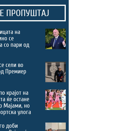
Е ПРОПУШТАЈ
ицата на
ино се
а со пари од
се сели во
од Премиер
по крајот на
та ќе остане
р Мајами, но
портска улога
го доби