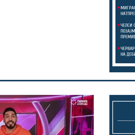
МИГРАН
НАТПРЕ
ЧЕЛСИ 
ПОЗАЈМ
ПРЕМИ
ЧЕРВАР
НА ДЕБ