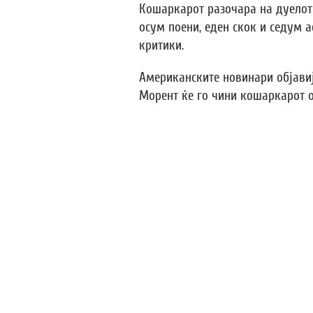
Кошаркарот разочара на дуелот 
осум поени, еден скок и седум 
критики.
Американските новинари објавиј
Морент ќе го чини кошаркарот о