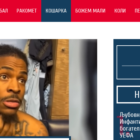
БАЛ
РАКОМЕТ
КОШАРКА
БОЖЕМ МАЛИ
КОЛИ
П
Н
1.
Љубовн
Инфант
богател
УЕФА