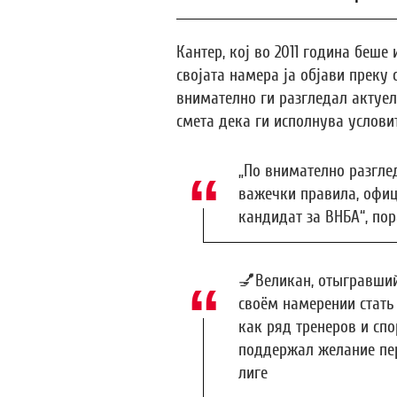
Кантер, кој во 2011 година беше
својата намера ја објави преку 
внимателно ги разгледал актуел
смета дека ги исполнува услови
„По внимателно разгле
важечки правила, офиц
кандидат за ВНБА“, пор
💅Великан, отыгравший 
своём намерении стать 
как ряд тренеров и сп
поддержал желание пе
лиге