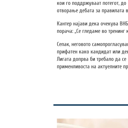
кои го поддржуваат потегот, до
отворање дебата за правилата в
Кантер најави дека очекува ВНБ
порача: „Се гледаме во тренинг 
Сепак, неговото самопрогласува
прифатен како кандидат или де
Лигата допрва би требало да се 
применливоста на актуелните пр