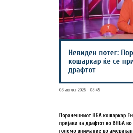
Невиден потег: По
кошаркар ќе се пр
драфтот
08 август 2026 - 08:45
Поранешниот НБА кошаркар Ене
пријави за драфтот во ВНБА во
големо внимание во американск