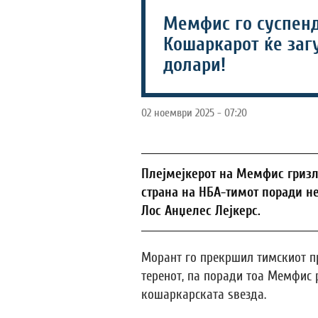
Мемфис го суспенд
Кошаркарот ќе загу
долари!
02 ноември 2025 - 07:20
Плејмејкерот на Мемфис гризл
страна на НБА-тимот поради н
Лос Анџелес Лејкерс.
Морант го прекршил тимскиот пр
теренот, па поради тоа Мемфис 
кошаркарската ѕвезда.