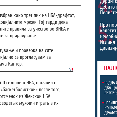
4.
дербито
дебито 
Пелист
 избран како трет пик на НБА-драфтот,
социјалните мрежи. Тој тврди дека
5.
Прв пор
ните правила за учество во ВНБА и
кадетит
те за пријавување.
немоќн
Исланд 
дивизиј
дување и проверка на сите
ијално се прогласувам за
ача Кантер.
НАЈН
11 сезонов в НБА, объявил о
ЧУДНА 
ДВАЈЦА
«баскетболисткой» после того,
ЛЕТОВО
ортсменок из Женской НБА
реодетых мужчин играть в их
НЕВИДЕ
КОШАРК
ДРАФТ