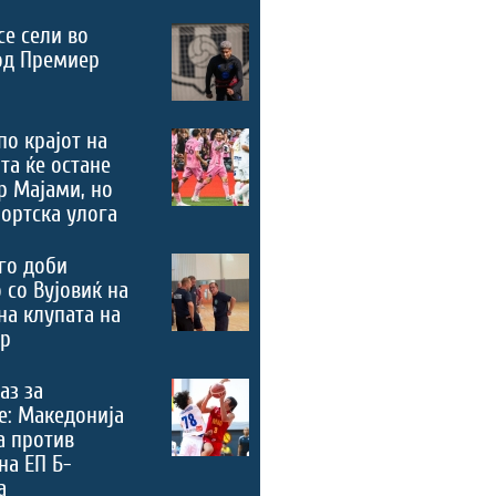
се сели во
од Премиер
по крајот на
та ќе остане
р Мајами, но
портска улога
го доби
 со Вујовиќ на
на клупата на
ер
аз за
е: Македонија
а против
на ЕП Б-
а