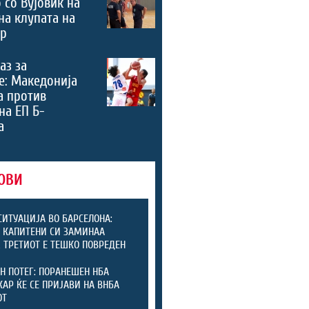
 со Вујовиќ на
на клупата на
ер
аз за
е: Македонија
а против
на ЕП Б-
а
ОВИ
СИТУАЦИЈА ВО БАРСЕЛОНА:
 КАПИТЕНИ СИ ЗАМИНАА
, ТРЕТИОТ Е ТЕШКО ПОВРЕДЕН
Н ПОТЕГ: ПОРАНЕШЕН НБА
АР ЌЕ СЕ ПРИЈАВИ НА ВНБА
ОТ