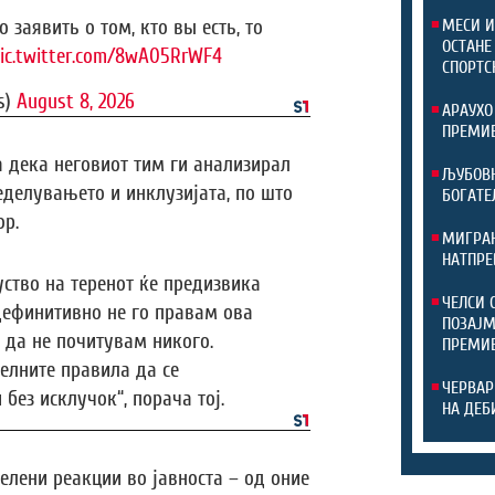
 заявить о том, кто вы есть, то
МЕСИ И
ОСТАНЕ
ic.twitter.com/8wA05RrWF4
СПОРТС
s)
August 8, 2026
АРАУХО
ПРЕМИЕ
 дека неговиот тим ги анализирал
ЉУБОВН
делувањето и инклузијата, по што
БОГАТЕ
ор.
МИГРАН
НАТПРЕ
ство на теренот ќе предизвика
ЧЕЛСИ 
 дефинитивно не го правам ова
ПОЗАЈМ
 да не почитувам никого.
ПРЕМИ
елните правила да се
ЧЕРВАР
без исклучок“, порача тој.
НА ДЕБ
елени реакции во јавноста – од оние