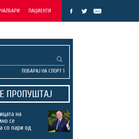
ЕЧАЛБАРИ
ПАЦИЕНТИ
Е ПРОПУШТАЈ
ицата на
ино се
а со пари од