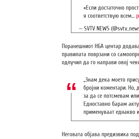
«Если достаточно просто
я соответствую всем…
p
— SVTV NEWS (@svtv_new
Поранешниот НБА центар додава
правилата поврзани со самоопре
одлучил да го направи овој чек
„Знам дека моето прису
бројни коментари. Но,
за да се потсмевам или
Едноставно барам акту
применуваат еднакво и 
Неговата објава предизвика под