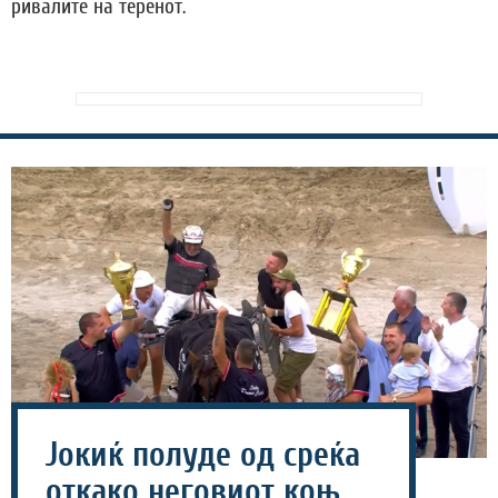
ривалите на теренот.
Јокиќ полуде од среќа
откако неговиот коњ