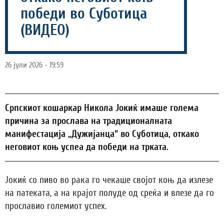
победи во Суботица
(ВИДЕО)
26 јули 2026 - 19:59
Српскиот кошаркар Никола Јокиќ имаше голема
причина за прослава на традиционалната
манифестација „Дужијанца“ во Суботица, откако
неговиот коњ успеа да победи на трката.
Јокиќ со пиво во рака го чекаше својот коњ да излезе
на патеката, а на крајот полуде од среќа и влезе да го
прославио големиот успех.