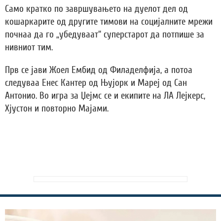
Само кратко по завршувањето на дуелот дел од
кошаркарите од другите тимови на социјалните мрежи
почнаа да го „убедуваат“ суперстарот да потпише за
нивниот тим.
Прв се јави Жоел Ембид од Филаделфија, а потоа
следуваа Енес Кантер од Њујорк и Мареј од Сан
Антонио. Во игра за Џејмс се и екипите на ЛА Лејкерс,
Хјустон и повторно Мајами.