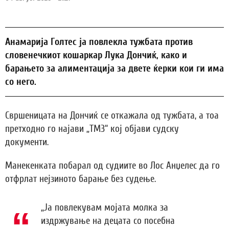
Анамарија Голтес ја повлекла тужбата против
словенечкиот кошаркар Лука Дончиќ, како и
барањето за алиментација за двете ќерки кои ги има
со него.
Свршеницата на Дончиќ се откажала од тужбата, а тоа
претходно го најави „ТМЗ“ кој објави судску
документи.
Манекенката побарал од судиите во Лос Анџелес да го
отфрлат нејзиното барање без судење.
„Ја повлекувам мојата молка за
издржување на децата со посебна