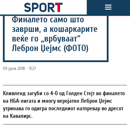
Финалето само што
заврши, а кошаркарите
веќе го „врбуваат“
Леброн Џејмс (ФОТО)
09 јуни 2018 - 11:27
Кливленд загуби со 4-0 од Голден Стејт во финалето
на НБА-лигата и многу веројатно Леброн Џејмс
утринава го одигра последниот натпревар во дресот
на Кавалирс.