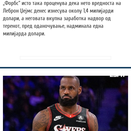
„Форбс“ исто така проценува дека нето вредноста на
Леброн Џејмс денес изнесува околу 1,4 милијарди
долари, а неговата вкупна заработка надвор од
теренот, пред оданочување, надминала една
милијарда долари.