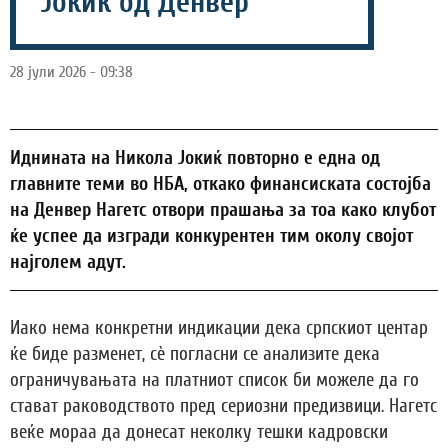
Јокиќ од Денвер
28 јули 2026 - 09:38
Иднината на Никола Јокиќ повторно е една од
главните теми во НБА, откако финансиската состојба
на Денвер Нагетс отвори прашања за тоа како клубот
ќе успее да изгради конкурентен тим околу својот
најголем адут.
Иако нема конкретни индикации дека српскиот центар
ќе биде разменет, сè погласни се анализите дека
ограничувањата на платниот список би можеле да го
стават раководството пред сериозни предизвици. Нагетс
веќе мораа да донесат неколку тешки кадровски