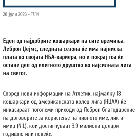
28 јули 2026 - 17:14
Еден од најдобрите кошаркари на сите времиња,
Леброн Џејмс, следната сезона ќе има најниска
плата во својата НБА-кариера, но и покрај тоа ќе
остане дел од елитното друштво во најсилната лига
на светот.
Според нови информации на Атлетик, најмалку 18
кошаркари од американската колеџ-лига (НЦАА) ќе
инкасираат поголеми приходи од Леброн благодарение
на договорите за користење на нивното име, лик и
имиџ (NIL), кои достигнуваат 3,9 милиони долари
годишно или повеќе.