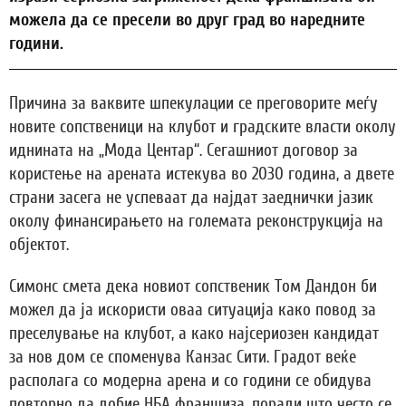
можела да се пресели во друг град во наредните
години.
Причина за ваквите шпекулации се преговорите меѓу
новите сопственици на клубот и градските власти околу
иднината на „Мода Центар“. Сегашниот договор за
користење на арената истекува во 2030 година, а двете
страни засега не успеваат да најдат заеднички јазик
околу финансирањето на големата реконструкција на
објектот.
Симонс смета дека новиот сопственик Том Дандон би
можел да ја искористи оваа ситуација како повод за
преселување на клубот, а како најсериозен кандидат
за нов дом се споменува Канзас Сити. Градот веќе
располага со модерна арена и со години се обидува
повторно да добие НБА франшиза, поради што често се