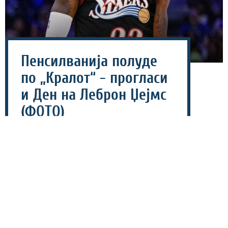
Пенсилванија полуде
по „Кралот“ - прогласи
и Ден на Леброн Џејмс
(ФОТО)
25 јули 2026 - 09:18
Одлуката на Леброн Џејмс да се пресели во
Филаделфија предизвика вистинска еуфорија, а
гувернерот на американската сојузна држава