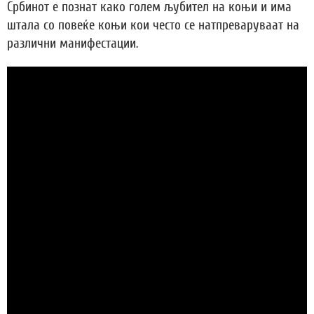
Србинот е познат како голем љубител на коњи и има
штала со повеќе коњи кои често се натпреваруваат на
различни манифестации.