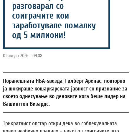
разговарал со
соиграчите кои
заработувале помалку
од 5 милиони!
01 август 2026 - 09:08
Поранешната НБА-ѕвезда, Гилберт Аренас, повторно
ја шокираше кошаркарската јавност со признание за
своето однесување во деновите кога беше лидер на
Вашингтон Визардс.
Трикратниот олстар откри дека во соблекувалната
вовел необично правило – никој од соиграчите што