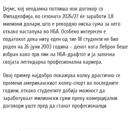
Џејмс, кој неодамна потпиша нов договор со
Филаделфија, во сезоната 2026/27 ќе заработи 3,8
милиони долари, што е рекордно ниска сума за него
откако настапува во НБА. Особено интересен е
податокот дека ниту еден од тие 18 студенти не бил
роден на 26 јуни 2003 година – денот кога Леброн беше
избран како прв пик на НБА-драфтот и ја започна
својата легендарна професионална кариера.
Овој пример најдобро покажува колку драстично се
промени американскиот колеџ-спорт во последните
години, откако студентите добија можност да
заработуваат милионски суми преку комерцијални
договори уште пред да станат професионалци.