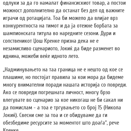
одлуки за да го намалат финансискиот товар, а постои
можност дополнително да останат без дел од важните
играчи од ротацијата. Тоа би можело да влијае врз
конкурентноста на тимот и да ја отежне борбата за
шампионската титула во наредните сезони. Дури и
сопственикот Џош Кренке призна дека не е
незамисливо сценариото, Јокиќ да биде разменет во
иднина, можеби веќе идното лето.
„Надминувањето на таа граница не е нешто од кое се
плашиме, но постојат правила за кои мора да бидеме
многу внимателни поради нашата историја со повреди.
Ако се повреди погрешната личност, многу брзо
влегувате во сценарио за кое никогаш не би сакал ни
да помислам - а тоа е тргувањето со број 15 (Никола
Јокиќ). Свесни сме за тоа и се обидуваме да ги
обезбедиме ресурсите за моментот што доаѓа“, рече
Кренке.