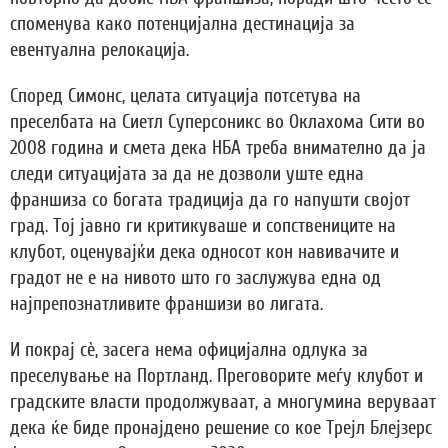
споменува како потенцијална дестинација за
евентуална релокација.
Според Симонс, целата ситуација потсетува на
преселбата на Сиетл Суперсоникс во Оклахома Сити во
2008 година и смета дека НБА треба внимателно да ја
следи ситуацијата за да не дозволи уште една
франшиза со богата традиција да го напушти својот
град. Тој јавно ги критикуваше и сопствениците на
клубот, оценувајќи дека односот кон навивачите и
градот не е на нивото што го заслужува една од
најпрепознатливите франшизи во лигата.
И покрај сè, засега нема официјална одлука за
преселување на Портланд. Преговорите меѓу клубот и
градските власти продолжуваат, а многумина веруваат
дека ќе биде пронајдено решение со кое Трејл Блејзерс