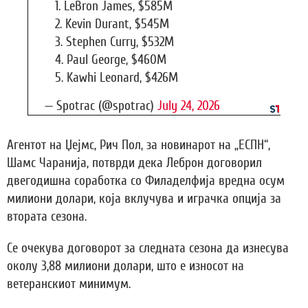
1. LeBron James, $585M
2. Kevin Durant, $545M
3. Stephen Curry, $532M
4. Paul George, $460M
5. Kawhi Leonard, $426M
— Spotrac (@spotrac)
July 24, 2026
Агентот на Џејмс, Рич Пол, за новинарот на „ЕСПН“,
Шамс Чаранија, потврди дека Леброн договорил
двегодишна соработка со Филаделфија вредна осум
милиони долари, која вклучува и играчка опција за
втората сезона.
Се очекува договорот за следната сезона да изнесува
околу 3,88 милиони долари, што е износот на
ветеранскиот минимум.