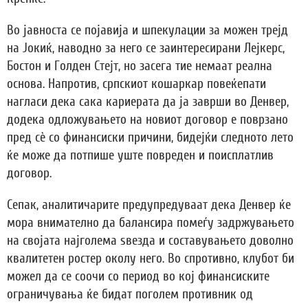
Во јавноста се појавија и шпекулации за можен трејд
на Јокиќ, наводно за него се заинтересирани Лејкерс,
Бостон и Голден Стејт, но засега тие немаат реална
основа. Напротив, српскиот кошаркар повеќепати
нагласи дека сака кариерата да ја заврши во Денвер,
додека одложувањето на новиот договор е поврзано
пред сè со финансиски причини, бидејќи следното лето
ќе може да потпише уште повреден и поисплатлив
договор.
Сепак, аналитичарите предупредуваат дека Денвер ќе
мора внимателно да балансира помеѓу задржувањето
на својата најголема ѕвезда и составувањето доволно
квалитетен ростер околу него. Во спротивно, клубот би
можел да се соочи со период во кој финансиските
ограничувања ќе бидат поголем противник од