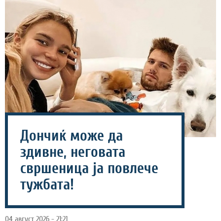
Дончиќ може да
здивне, неговата
свршеница ја повлече
тужбата!
04 август 2026 - 21:21