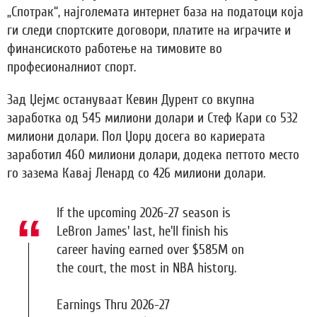
„Спотрак“, најголемата интернет база на податоци која
ги следи спортските договори, платите на играчите и
финансиското работење на тимовите во
професионалниот спорт.
Зад Џејмс остануваат Кевин Дурент со вкупна
заработка од 545 милиони долари и Стеф Кари со 532
милиони долари. Пол Џорџ досега во кариерата
заработил 460 милиони долари, додека петтото место
го зазема Кавај Ленард со 426 милиони долари.
If the upcoming 2026-27 season is
LeBron James' last, he'll finish his
career having earned over $585M on
the court, the most in NBA history.
Earnings Thru 2026-27