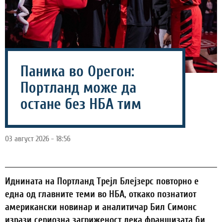
Паника во Орегон:
Портланд може да
остане без НБА тим
03 август 2026 - 18:56
Иднината на Портланд Трејл Блејзерс повторно е
една од главните теми во НБА, откако познатиот
американски новинар и аналитичар Бил Симонс
изрази сериозна загриженост дека франшизата би