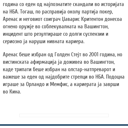
година со еден од најпознатите скандали во историјата
на НБА. Тогаш, по расправија околу партија покер,
Аренас и неговиот соиграч Џаварис Критентон донесоа
огнено оружје во соблекувалната на Вашингтон,
инцидент што резултираше со долги суспензии и
сериозно ја наруши нивната кариера.
Аренас беше избран од Голден Стејт во 2001 година, но
вистинската афирмација ја доживеа во Вашингтон,
каде трипати беше избран на олстар-натпреварот и
важеше за еден од најдобрите стрелци во НБА. Подоцна
играше за Орландо и Мемфис, а кариерата ја заврши
во Кина.