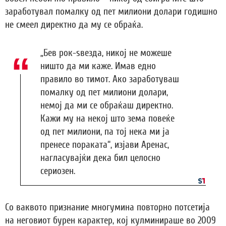
заработувал помалку од пет милиони долари годишно
не смеел директно да му се обраќа.
„Бев рок-ѕвезда, никој не можеше
ништо да ми каже. Имав едно
правило во тимот. Ако заработуваш
помалку од пет милиони долари,
немој да ми се обраќаш директно.
Кажи му на некој што зема повеќе
од пет милиони, па тој нека ми ја
пренесе пораката“, изјави Аренас,
нагласувајќи дека бил целосно
сериозен.
Со ваквото признание многумина повторно потсетија
на неговиот бурен карактер, кој кулминираше во 2009