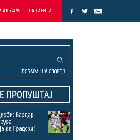
ЕЧАЛБАРИ
ПАЦИЕНТИ
Е ПРОПУШТАЈ
дерби: Вардар
екува
а на Градски!