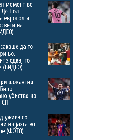
ен момент во
 Де Пол
а еврогол и
освети на
ИДЕО)
сакаше да го
урињо,
ите едвај го
а (ВИДЕО)
кри шокантни
 Било
но убиство на
 СП
д ужива со
ни на јахта во
пе (ФОТО)