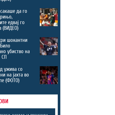
сакаше да го
урињо,
ите едвај го
а (ВИДЕО)
кри шокантни
 Било
но убиство на
 СП
д ужива со
ни на јахта во
пе (ФОТО)
ОВИ