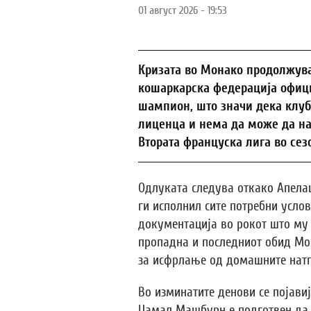
01 август 2026 - 19:53
Кризата во Монако продолжува
кошаркарска федерација офици
шампион, што значи дека клу
лиценца и нема да може да нас
Втората француска лига во сезо
Одлуката следува откако Апела
ги исполнил сите потребни услов
документација во рокот што му 
пропадна и последниот обид Мо
за исфрлање од домашните нат
Во изминатите денови се појав
Џамал Машбурн е подготвен да 