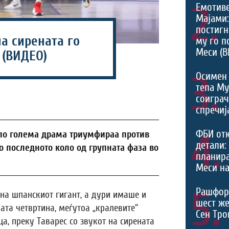
2.
Емотив
Мајами:
постигн
на сирената го
му го п
Меси (В
 (ВИДЕО)
3.
Осимен 
тепа М
соиграч
спречиј
4.
ФБИ от
по голема драма триумфираа против
детали:
во последното коло од групната фаза во
планира
Меси на
5.
Рашфор
на шпанскиот гигант, а дури имаше и
шест же
ата четвртина, меѓутоа „кралевите“
Сен Тро
а, преку Таварес со звукот на сирената