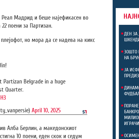
НАЈН
а Реал Мадрид и беше најефикасен во
 22 поени за Партизан.
ДЕН ЗА
плејофот, но мора да се надева на кикс
ШКЕНДИ
ЗОШТО 
НА БРУ
in!
ЈА ИСФ
ПРЕДИЗ
t Partizan Belgrade in a huge
ДИНАМО
t Quarter.
ФУДБАЛ
9H3
ПОРАНЕ
ty_vanpersie)
April 10, 2025
БАНКРО
МИЛИОН
ИГРАЧ
ив Алба Берлин, а македонскиот
стигна 10 поени, еден скок и седум
ОСИМЕН