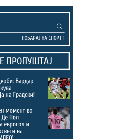
Е ПРОПУШТАЈ
дерби: Вардар
екува
а на Градски!
ен момент во
 Де Пол
а еврогол и
освети на
ИДЕО)