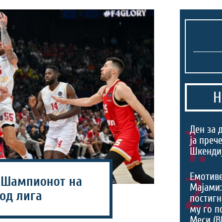
Н
1.
Ден за 
ја преч
Шкендиј
2.
Емотив
 Шампионот на
Мајами:
од лига
постигн
му го п
Меси (В