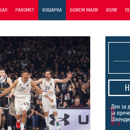
БАЛ
РАКОМЕТ
КОШАРКА
БОЖЕМ МАЛИ
КОЛИ
П
Н
1.
Ден за 
ја преч
Шкендиј