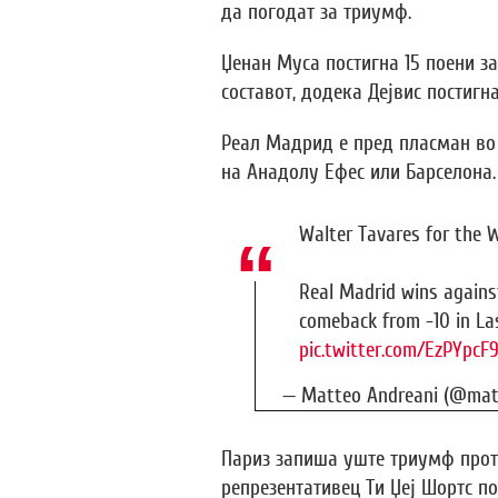
да погодат за триумф.
Џенан Муса постигна 15 поени з
составот, додека Дејвис постигна
Реал Мадрид е пред пласман во 
на Анадолу Ефес или Барселона.
Walter Tavares for the W
Real Madrid wins agains
comeback from -10 in Las
pic.twitter.com/EzPYpcF
— Matteo Andreani (@mat
Париз запиша уште триумф прот
репрезентативец Ти Џеј Шортс по