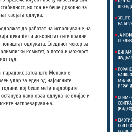
ДЕН ЗА
ШКЕНДИ
стабилност, но тоа не беше доволно за
нат својата одлука.
ЗОШТО 
НА БРУ
родолжат да работат на исполнување на
ЈА ИСФ
ија дека ќе ги искористат сите правни
ПРЕДИЗ
а поништат одлуката. Следниот чекор за
олимписки комитет, а потоа и можност
ДИНАМО
ФУДБАЛ
иот суд.
ПОРАНЕ
н парадокс затоа што Монако е
БАНКРО
мен удар за еден од најсилните
МИЛИОН
ИГРАЧ
 години, кој беше меѓу најдобрите
 останува како оваа одлука ќе влијае и
ОСИМЕН
пските натпреварувања.
СОИГРА
(ВИДЕО
ЕМОТИВ
ПОЛ ПО
ПОСВЕТ