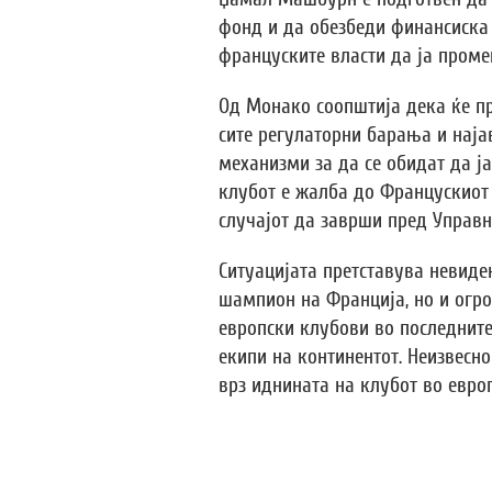
фонд и да обезбеди финансиска 
француските власти да ја проме
Од Монако соопштија дека ќе п
сите регулаторни барања и најав
механизми за да се обидат да ј
клубот е жалба до Францускиот 
случајот да заврши пред Управн
Ситуацијата претставува невиде
шампион на Франција, но и огро
европски клубови во последните
екипи на континентот. Неизвесно
врз иднината на клубот во евро