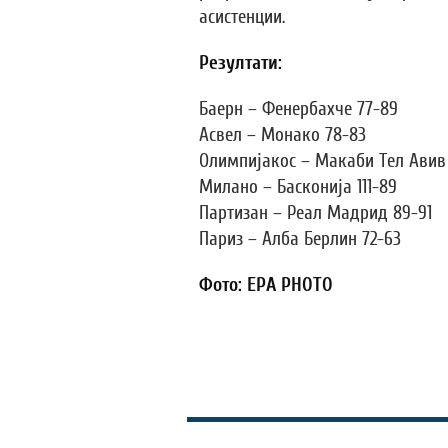
асистенции.
Резултати:
Баерн – Фенербахче 77-89
Асвел – Монако 78-83
Олимпијакос – Макаби Тел Авив
Милано – Басконија 111-89
Партизан – Реал Мадрид 89-91
Париз – Алба Берлин 72-63
Фото: EPA PHOTO