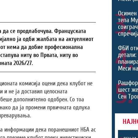
3.
Осимен 
тепа М
соиграч
 да се продлабочува. Француската
спречиј
јално ја одби жалбата на актуелниот
бот нема да добие професионална
4.
ФБИ от
детали:
тапува ниту во Првата, ниту во
планира
ната 2026/27.
Меси на
5.
Рашфор
ционата комисија оцени дека клубот не
шест же
и и не ја доставил целосната
Сен Тро
беше дополнително одобрен. Со тоа
нако да ја промени првичната одлука
преварувања.
НАЈН
ија информации дека поранешниот НБА ас
го преземе клубот преку инвестициски