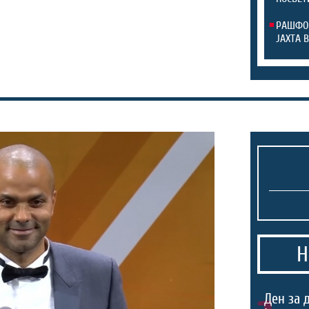
РАШФОР
ЈАХТА В
Н
Ден за 