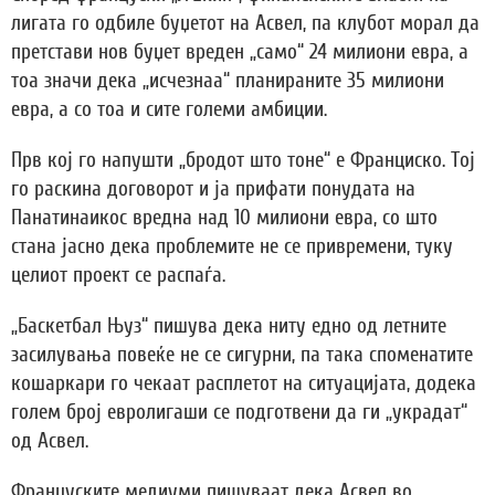
лигата го одбиле буџетот на Асвел, па клубот морал да
претстави нов буџет вреден „само“ 24 милиони евра, а
тоа значи дека „исчезнаа“ планираните 35 милиони
евра, а со тоа и сите големи амбиции.
Прв кој го напушти „бродот што тоне“ е Франциско. Тој
го раскина договорот и ја прифати понудата на
Панатинаикос вредна над 10 милиони евра, со што
стана јасно дека проблемите не се привремени, туку
целиот проект се распаѓа.
„Баскетбал Њуз“ пишува дека ниту едно од летните
засилувања повеќе не се сигурни, па така споменатите
кошаркари го чекаат расплетот на ситуацијата, додека
голем број евролигаши се подготвени да ги „украдат“
од Асвел.
Француските медиуми пишуваат дека Асвел во