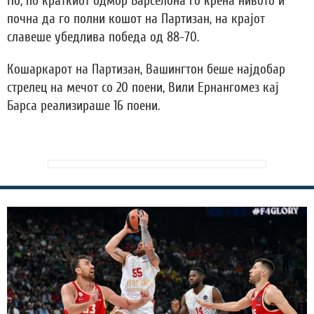
Но, по краткиот одмор Барселона го крена нивото и
почна да го полни кошот на Партизан, на крајот
славеше убедлива победа од 88-70.
Кошаркарот на Партизан, Вашингтон беше најдобар
стрелец на мечот со 20 поени, Вили Ернангомез кај
Барса реализираше 16 поени.