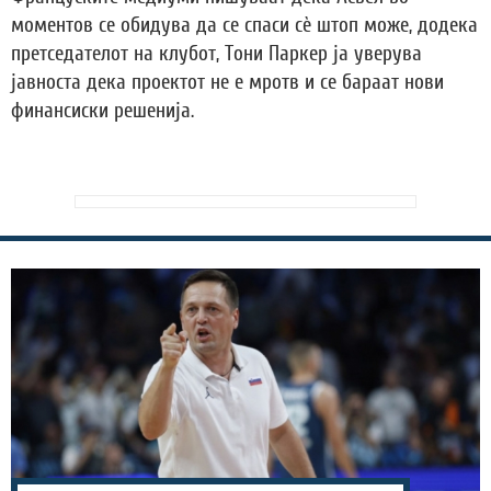
моментов се обидува да се спаси сè штоп може, додека
претседателот на клубот, Тони Паркер ја уверува
јавноста дека проектот не е мротв и се бараат нови
финансиски решенија.