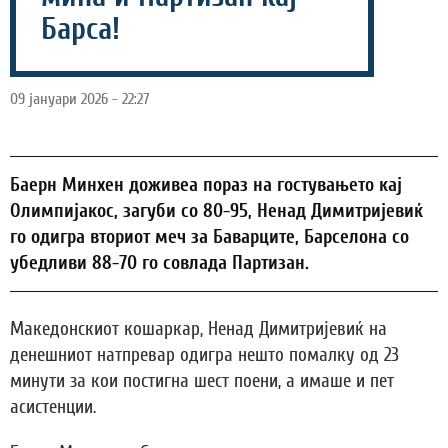
Барса!
09 јануари 2026 - 22:27
Баерн Минхен доживеа пораз на гостувањето кај
Олимпијакос, загуби со 80-95, Ненад Димитријевиќ
го одигра вториот меч за Баварците, Барселона со
убедливи 88-70 го совлада Партизан.
Македонскиот кошаркар, Ненад Димитријевиќ на
денешниот натпревар одигра нешто помалку од 23
минути за кои постигна шест поени, а имаше и пет
асистенции.