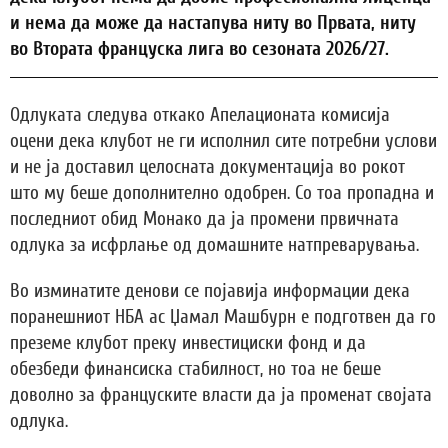
и нема да може да настапува ниту во Првата, ниту
во Втората француска лига во сезоната 2026/27.
Одлуката следува откако Апелационата комисија
оцени дека клубот не ги исполнил сите потребни услови
и не ја доставил целосната документација во рокот
што му беше дополнително одобрен. Со тоа пропадна и
последниот обид Монако да ја промени првичната
одлука за исфрлање од домашните натпреварувања.
Во изминатите денови се појавија информации дека
поранешниот НБА ас Џамал Машбурн е подготвен да го
преземе клубот преку инвестициски фонд и да
обезбеди финансиска стабилност, но тоа не беше
доволно за француските власти да ја променат својата
одлука.