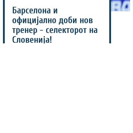
Барселона и
официјално доби нов
тренер - селекторот на
Словенија!
22 јули 2026 - 11:58
Шпанскиот кошаркарски гигант Барселона и
официјално доби нов тренер, откако од каталонскиот
клуб соопштија дека потпишале двегодишен договор
со селекторот на словенечката репрезентација,
Александар Секулиќ.