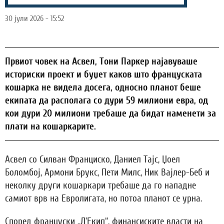
30 јули 2026 - 15:52
Првиот човек на Асвел, Тони Паркер најавуваше
историски проект и буџет каков што француската
кошарка не видела досега, односно планот беше
екипата да располага со дури 59 милиони евра, од
кои дури 20 милиони требаше да бидат наменети за
плати на кошаркарите.
Асвел со Силван Франциско, Даниел Тајс, Џоел
Боломбој, Армони Брукс, Пети Милс, Ник Вајлер-Беб и
неколку други кошаркари требаше да го нападне
самиот врв на Евролигата, но потоа планот се урна.
Според француски „Л’Екип“, финансиските власти на