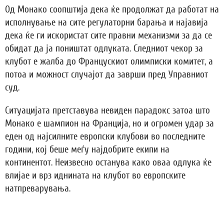
Од Монако соопштија дека ќе продолжат да работат на
исполнување на сите регулаторни барања и најавија
дека ќе ги искористат сите правни механизми за да се
обидат да ја поништат одлуката. Следниот чекор за
клубот е жалба до Францускиот олимписки комитет, а
потоа и можност случајот да заврши пред Управниот
суд.
Ситуацијата претставува невиден парадокс затоа што
Монако е шампион на Франција, но и огромен удар за
еден од најсилните европски клубови во последните
години, кој беше меѓу најдобрите екипи на
континентот. Неизвесно останува како оваа одлука ќе
влијае и врз иднината на клубот во европските
натпреварувања.