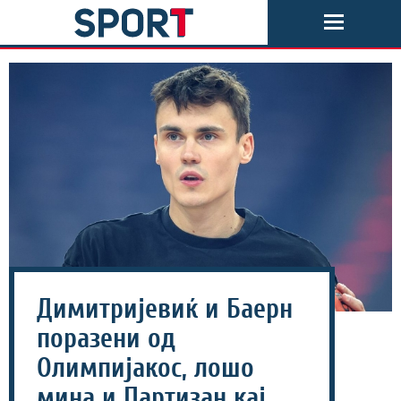
Димитријевиќ и Баерн
поразени од
Олимпијакос, лошо
мина и Партизан кај