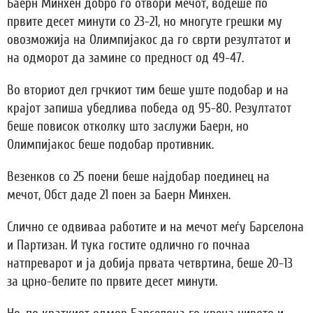
Баерн Минхен добро го отвори мечот, водеше по
првите десет минути со 23-21, но многуте грешки му
овозможија на Олимпијакос да го сврти резултатот и
на одморот да замине со предност од 49-47.
Во вториот дел грчкиот тим беше уште подобар и на
крајот запиша убедлива победа од 95-80. Резултатот
беше повисок отколку што заслужи Баерн, но
Олимпијакос беше подобар противник.
Везенков со 25 поени беше најдобар поединец на
мечот, Обст даде 21 поен за Баерн Минхен.
Слично се одвиваа работите и на мечот меѓу Барселона
и Партизан. И тука гостите одлично го почнаа
натпреварот и ја добија првата четвртина, беше 20-13
за црно-белите по првите десет минути.