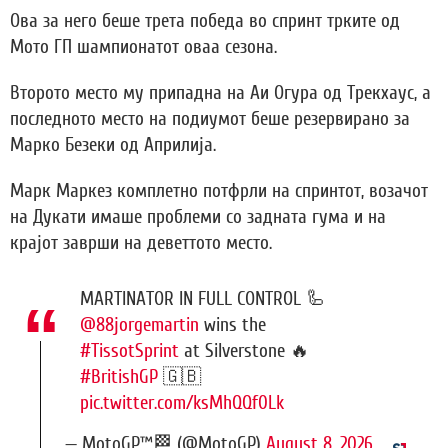
Ова за него беше трета победа во спринт трките од
Мото ГП шампионатот оваа сезона.
Второто место му припадна на Аи Огура од Трекхаус, а
последното место на подиумот беше резервирано за
Марко Безеки од Априлија.
Марк Маркез комплетно потфрли на спринтот, возачот
на Дукати имаше проблеми со задната гума и на
крајот заврши на деветтото место.
MARTINATOR IN FULL CONTROL 🦾
@88jorgemartin
wins the
#TissotSprint
at Silverstone 🔥
#BritishGP
🇬🇧
pic.twitter.com/ksMhQQf0Lk
— MotoGP™🏁 (@MotoGP)
August 8, 2026