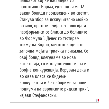
Балканот кој ќе настапува со
прототипот Норма, еден од само 12
вакви болиди произведени во светот.
Станува збор за исклучително моќно
возило, прототип чија технологија и
перформанси се блиски до болидите
во Формула 1. Денес го тестирам
токму на Водно, местото каде што
започна мојата тркачка приказна. Со
овој болид влегуваме во нова
категорија, со исклучително силна и
бројна конкуренција. Верувам дека и
во оваа класа ќе бидеме
конкурентни и ќе се бориме за нови
подиуми на европските ридски трки“,
изјави Стефановски.