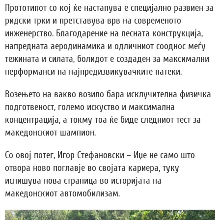
Прототипот со кој ќе настапува е специјално развиен за
ридски трки и претставува врв на современото
инженерство. Благодарение на лесната конструкција,
напредната аеродинамика и одличниот сооднос меѓу
тежината и силата, болидот е создаден за максимални
перформанси на најпредизвикувачките патеки.
Возењето на вакво возило бара исклучителна физичка
подготвеност, големо искуство и максимална
концентрација, а токму тоа ќе биде следниот тест за
македонскиот шампион.
Со овој потег, Игор Стефановски – Иџе не само што
отвора ново поглавје во својата кариера, туку
испишува нова страница во историјата на
македонскиот автомобилизам.