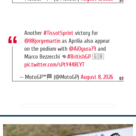
Another
#TissotSprint
victory for
@88jorgemartin
as Aprilia also appear
on the podium with
@AiOgura79
and
Marco Bezzecchi 👊
#BritishGP
🇬🇧
pic.twitter.com/sPtY448CYT
— MotoGP™🏁 (@MotoGP)
August 8, 2026