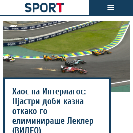
Хаос на Интерлагос:
Пјастри доби казна
откако го
елиминираше Леклер
(ВИДЕО)