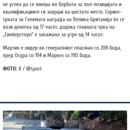
не успеа да се вмеша во борбата за пол-позицијата и
квалификациите ги заврши на шестото место. Спринт-
трката за Големата награда на Велика Британија ќе се
вози денеска од 17 часот, додека главната трка на
„Силверстоун“ е закажана за утре од 14 часот.
Мартин е лидер во генералниот пласман со 208 бода,
пред Огура со 194 и Маркез со 190 бода.
ФОТО:
X / @sport