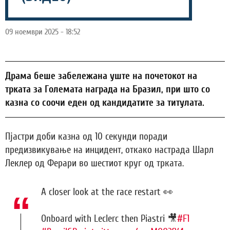
09 ноември 2025 - 18:52
Драма беше забележана уште на почетокот на
трката за Големата награда на Бразил, при што со
казна со соочи еден од кандидатите за титулата.
Пјастри доби казна од 10 секунди поради
предизвикување на инцидент, откако настрада Шарл
Леклер од Ферари во шестиот круг од трката.
A closer look at the race restart 👀
Onboard with Leclerc then Piastri 🎥
#F1