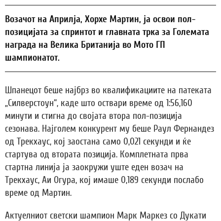
Возачот на Априлја, Хорхе Мартин, ја освои пол-
позицијата за спринтот и главната трка за Големата
награда на Велика Британија во Мото ГП
шампионатот.
Шпанецот беше најбрз во квалификациите на патеката
„Силверстоун“, каде што оствари време од 1:56,160
минути и стигна до својата втора пол-позиција
сезонава. Најголем конкурент му беше Раул Фернандез
од Трекхаус, кој заостана само 0,021 секунди и ќе
стартува од втората позиција. Комплетната прва
стартна линија ја заокружи уште еден возач на
Трекхаус, Аи Огура, кој имаше 0,189 секунди послабо
време од Мартин.
Актуелниот светски шампион Марк Маркез со Дукати