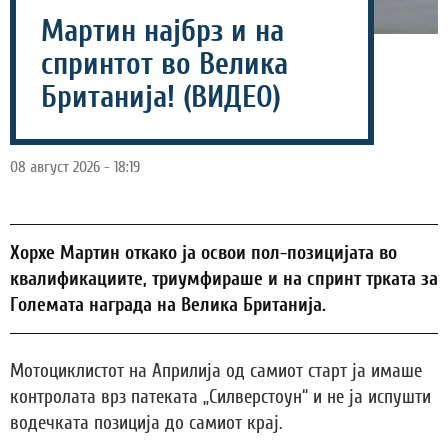
Мартин најбрз и на
спринтот во Велика
Британија! (ВИДЕО)
08 август 2026 - 18:19
Хорхе Мартин откако ја освои пол-позицијата во
квалификациите, триумфираше и на спринт трката за
Големата награда на Велика Британија.
Мотоциклистот на Априлија од самиот старт ја имаше
контролата врз патеката „Силверстоун“ и не ја испушти
водечката позиција до самиот крај.