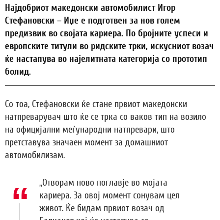
Најдобриот македонски автомобилист Игор
Стефановски – Иџе е подготвен за нов голем
предизвик во својата кариера. По бројните успеси и
европските титули во ридските трки, искусниот возач
ќе настапува во најелитната категорија со прототип
болид.
Со тоа, Стефановски ќе стане првиот македонски
натпреварувач што ќе се трка со ваков тип на возило
на официјални меѓународни натпревари, што
претставува значаен момент за домашниот
автомобилизам.
„Отворам ново поглавје во мојата
кариера. За овој момент сонувам цел
живот. Ќе бидам првиот возач од