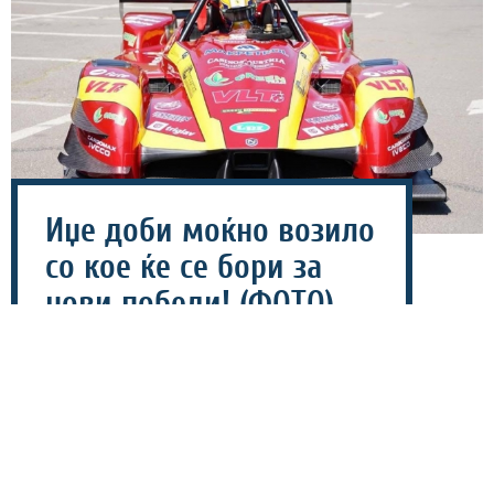
Иџе доби моќно возило
со кое ќе се бори за
нови победи! (ФОТО)
05 август 2026 - 13:19
Најтрофејниот македонски автомобилист Игор