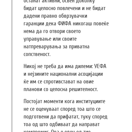
останат активни, освен доколку
бидат целосно повлечени и не бидат
дадени правно обврзувачки
гаранции дека ФИФА никогаш повеќе
нема да го отвори своето
управување или своите
натпреварувања за приватна
сопственост.
Никој не треба да има дилеми: УЕФА
и нејзините национални асоцијации
ќе им се спротивстават на овие
планови со целосна решителност.
Постојат моменти кога институциите
не се оценуваат според тоа што се
подготвени да прифатат, туку според
тоа од што одбиваат да направат