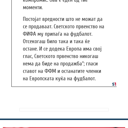
компромис. Ова е еден од тие
моменти.
Постојат вредности што не можат да
се продаваат. Светското првенство на
ФИФА му припаѓа на фудбалот.
Отсекогаш било така и така ќе
остане. И се додека Европа има свој
глас, Светското првенство никогаш
нема да биде на продажба“; гласи
ставот на ФФМ и останатите членки
на Европската куќа на фудбалот.