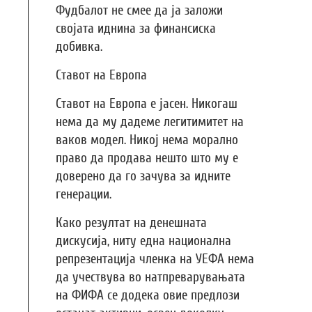
Фудбалот не смее да ја заложи
својата иднина за финансиска
добивка.
Ставот на Европа
Ставот на Европа е јасен. Никогаш
нема да му дадеме легитимитет на
ваков модел. Никој нема морално
право да продава нешто што му е
доверено да го зачува за идните
генерации.
Како резултат на денешната
дискусија, ниту една национална
репрезентација членка на УЕФА нема
да учествува во натпреварувањата
на ФИФА се додека овие предлози