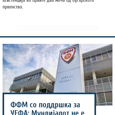
асистенција во првите два меча од бугарското
првенство.
ФФМ со поддршка за
УЕФА: Мундијалот не е