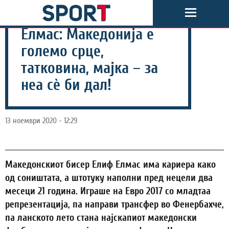
Елмас: Македонија е
големо срце,
татковина, мајка – за
неа сè би дал!
13 ноември 2020 - 12:29
Македонскиот бисер Елиф Елмас има кариера како
од соништата, а штотуку наполни пред нецели два
месеци 21 година. Играше на Евро 2017 со младтаа
репрезентација, па направи трансфер во Фенербахче,
па ланското лето стана најскапиот македонски