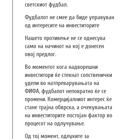
светскиот фудбал.
Фудбалот не смее да биде управуван
од интересите на инвеститорите
Нашето противење не се однесува
само на начинот на кој е донесен
овој предлог.
Во моментот кога надворешни
инвеститори ќе стекнат сопственички
удели во натпреварувањата на
ФИФА, фудбалот неповратно ќе се
промени. Комерцијалниот интерес ќе
стане трајна обврска, а очекувањата
на инвеститорите постојан фактор во
процесот на одлучување.
Од тој момент, одлуките за