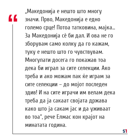
„Македонија е нешто што многу
значи. Прво, Македонија е едно
големо срце! Потоа татковина, мајка...
За Македонија сè би дал. И ова не го
зборувам само колку да го кажам,
туку е нешто што го чувствувам.
Многупати досега го покажав тоа
дека би играл за сите селекции. Ако
треба и ако можам пак ќе играм за
сите селекции – до мојот последен
здив! И на сите играчи им велам дека
треба да ја сакаат својата држава
како што ја сакам јас и да уживаат
во тоа“, рече Елмас кон крајот на
минатата година.