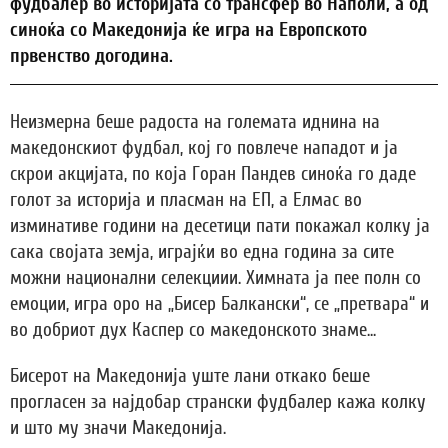
фудбалер во историјата со трансфер во Наполи, а од
синоќа со Македонија ќе игра на Европското
првенство догодина.
Неизмерна беше радоста на големата иднина на
македонскиот фудбал, кој го повлече нападот и ја
скрои акцијата, по која Горан Пандев синоќа го даде
голот за историја и пласман на ЕП, а Елмас во
изминативе години на десетици пати покажал колку ја
сака својата земја, играјќи во една година за сите
можни национални селекциии. Химната ја пее полн со
емоции, игра оро на „Бисер Балкански“, се „претвара“ и
во добриот дух Каспер со македонското знаме...
Бисерот на Македонија уште лани откако беше
прогласен за најдобар странски фудбалер кажа колку
и што му значи Македонија.