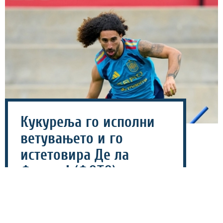
Кукуреља го исполни
ветувањето и го
истетовира Де ла
Фуенте! (ФОТО)
28 јули 2026 - 19:26