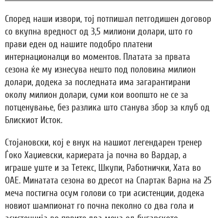
Според наши извори, тој потпишал петгодишен договор
со вкупна вредност од 3,5 милиони долари, што го
прави еден од нашите подобро платени
интернационалци во моментов. Платата за првата
сезона ќе му изнесува нешто под половина милион
долари, додека за последната има загарантирани
околу милион долари, суми кои воопшто не се за
потценување, без разлика што станува збор за клуб од
Блискиот Исток.
Стојановски, кој е внук на нашиот легендарен тренер
Ѓоко Хаџиевски, кариерата ја почна во Вардар, а
играше уште и за Тетекс, Шкупи, Работнички, Хата во
ОАЕ. Минатата сезона во дресот на Спартак Варна на 25
меча постигна осум голови со три асистенции, додека
новиот шампионат го почна пеколно со два гола и