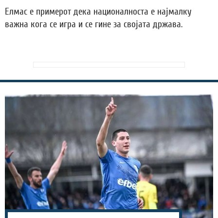
Елмас е примерот дека националноста е најмалку
важна кога се игра и се гине за својата држава.