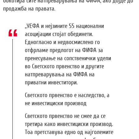
бокотира сите натпреварувања на ФИФА, ако дојде до
продажба на правата.
„УЕФА и нејзините 55 национални
асоцијации стојат обединети.
Едногласно и недвосмислено го
отфрламе предлогот на ФИФА за
пренесување на сопственички удели
во Светското првенство и другите
натпреварувања на ФИФА на
приватни инвеститори.
Светското првенство е наследство, а
не инвестициски производ
Светското првенство не смее да се
третира како инвестициски производ.
Тоа претставува едно од најголемите