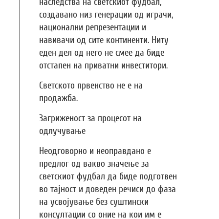
наследства на светскиот фудбал,
создавано низ генерации од играчи,
национални репрезентации и
навивачи од сите континенти. Ниту
еден дел од него не смее да биде
отстапен на приватни инвеститори.
Светското првенство не е на
продажба.
Загриженост за процесот на
одлучување
Неодговорно и неоправдано е
предлог од вакво значење за
светскиот фудбал да биде подготвен
во тајност и доведен речиси до фаза
на усвојување без суштински
консултации со оние на кои им е