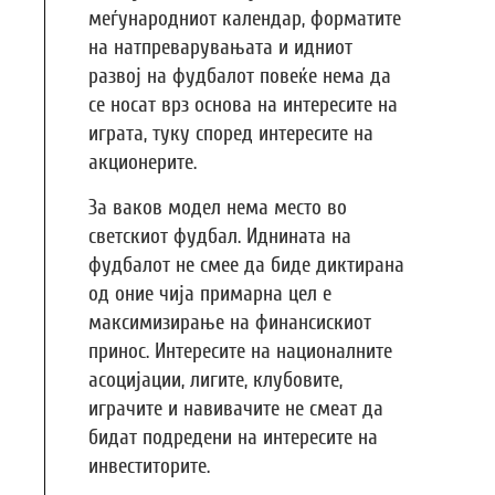
меѓународниот календар, форматите
на натпреварувањата и идниот
развој на фудбалот повеќе нема да
се носат врз основа на интересите на
играта, туку според интересите на
акционерите.
За ваков модел нема место во
светскиот фудбал. Иднината на
фудбалот не смее да биде диктирана
од оние чија примарна цел е
максимизирање на финансискиот
принос. Интересите на националните
асоцијации, лигите, клубовите,
играчите и навивачите не смеат да
бидат подредени на интересите на
инвеститорите.