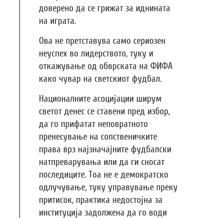
доверено да се грижат за иднината
на играта.
Ова не претставува само сериозен
неуспех во лидерството, туку и
откажување од обврската на ФИФА
како чувар на светскиот фудбал.
Националните асоцијации ширум
светот денес се ставени пред избор,
да го прифатат неповратното
пренесување на сопственичките
права врз најзначајните фудбалски
натпреварувања или да ги сносат
последиците. Тоа не е демократско
одлучување, туку управување преку
притисок, практика недостојна за
институција задолжена да го води