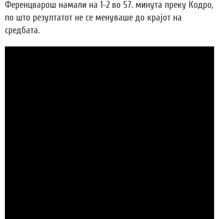
Ференцварош намали на 1-2 во 57. минута преку Кодро,
по што резултатот не се менуваше до крајот на
средбата.