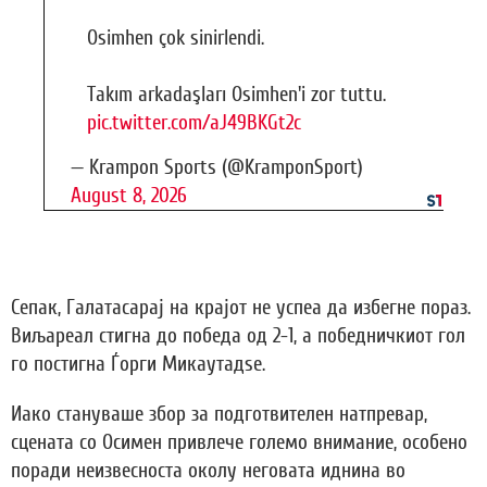
Osimhen çok sinirlendi.
Takım arkadaşları Osimhen'i zor tuttu.
pic.twitter.com/aJ49BKGt2c
— Krampon Sports (@KramponSport)
August 8, 2026
Сепак, Галатасарај на крајот не успеа да избегне пораз.
Виљареал стигна до победа од 2-1, а победничкиот гол
го постигна Ѓорги Микаутадѕе.
Иако стануваше збор за подготвителен натпревар,
сцената со Осимен привлече големо внимание, особено
поради неизвесноста околу неговата иднина во