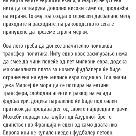
на најголемите европски екипи, а Марсеј не успева
ниту да остварува доволно високи суми од продажба
на играчи. Токму тоа создало сериозен дисбаланс меѓу
приходите и расходите, па раководството сега е
принудено да преземе строги мерки.
Ова лето треба да донесе значително поинаква
трансфер-политика. Ниту едно ново засилување нема
да смее да чини повеќе од пет милиони евра, додека
максималната плата за новите фудбалери ќе биде
ограничена на еден милион евра годишно. Тоа значи
дека Марсеј ќе мора да се потпира на евтини
трансфери, слободни агенти и развој на млади
фудбалери, додека паралелно ќе биде под силен
притисок да продава дел од своите највредни играчи.
Можеби поради тоа клубот од Азурниот брег е
единствен во Франција и еден од само двата низ
Европа кои не купиле ниеден фудбалер летово.