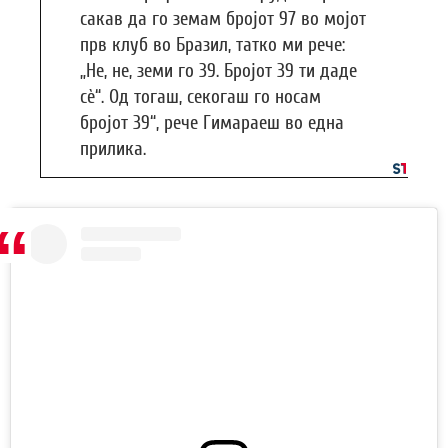
сакав да го земам бројот 97 во мојот
прв клуб во Бразил, татко ми рече:
„Не, не, земи го 39. Бројот 39 ти даде
сè“. Од тогаш, секогаш го носам
бројот 39“, рече Гимараеш во една
прилика.