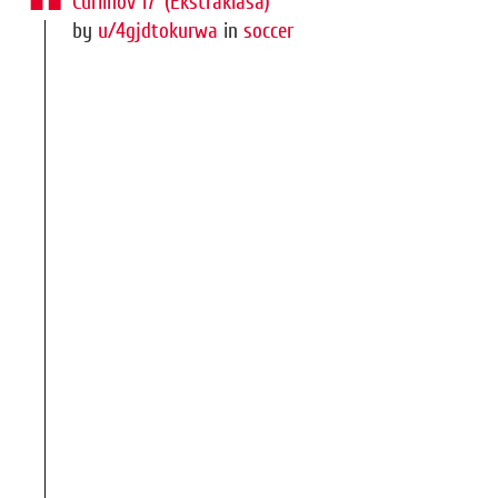
Čurlinov 17' (Ekstraklasa)
by
u/4gjdtokurwa
in
soccer