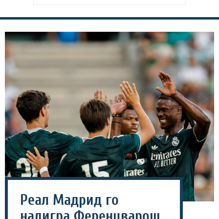
Реал Мадрид го
надигра Ференцварош