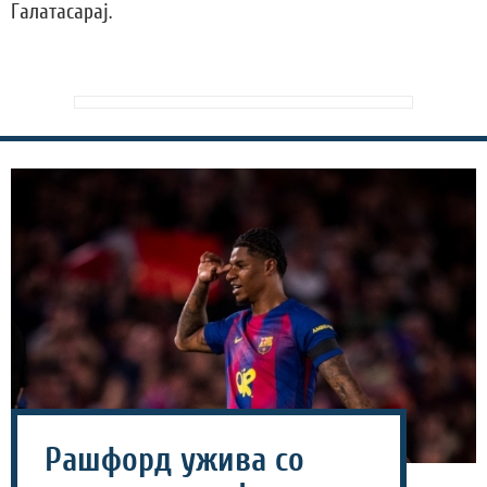
Галатасарај.
Рашфорд ужива со