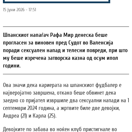
15 јуни 2026 - 17:51
Шпанскиот напаѓач Рафа Мир денеска беше
прогласен за виновен пред Судот во Валенсија
поради сексуален напад и телесни повреди, при што
му беше изречена затворска казна од осум ипол
години.
Ова значи дека кариерата на шпанскиот фудбалер е
најверојатно завршена, откако беше обвинет дека
заедно со пријател извршиле два сексуални напади на 1
септември 2024 година, а жртвите биле две девојки,
Андреа (21) и Карла (25).
Девојките по забава во ноќен клуб пристигнале во