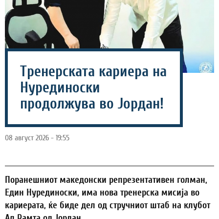
Тренерската кариера на
Нурединоски
продолжува во Јордан!
08 август 2026 - 19:55
Поранешниот македонски репрезентативен голман,
Един Нурединоски, има новa тренерска мисија во
кариерата, ќе биде дел од стручниот штаб на клубот
Ал Рамта од Јордан.