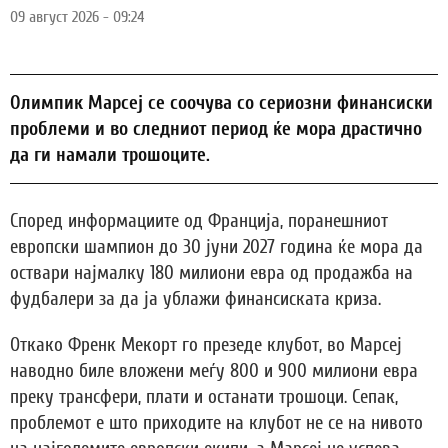
09 август 2026 - 09:24
Олимпик Марсеј се соочува со сериозни финансиски
проблеми и во следниот период ќе мора драстично
да ги намали трошоците.
Според информациите од Франција, поранешниот
европски шампион до 30 јуни 2027 година ќе мора да
оствари најмалку 180 милиони евра од продажба на
фудбалери за да ја ублажи финансиската криза.
Откако Френк Мекорт го презеде клубот, во Марсеј
наводно биле вложени меѓу 800 и 900 милиони евра
преку трансфери, плати и останати трошоци. Сепак,
проблемот е што приходите на клубот не се на нивото