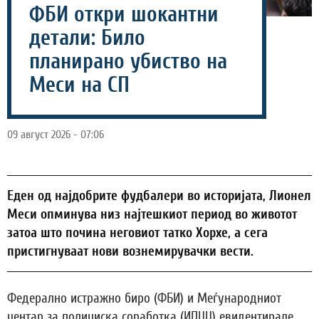
ФБИ откри шокантни
детали: Било
планирано убиство на
Меси на СП
09 август 2026 - 07:06
Еден од најдобрите фудбалери во историјата, Лионел
Меси опминува низ најтешкиот период во животот
затоа што почина неговиот татко Хорхе, а сега
пристигнуваат нови вознемирувачки вести.
Федерално истражно биро (ФБИ) и Меѓународниот
центар за полициска соработка (ИПЦЦ) евидентирале