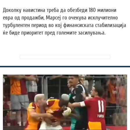
Доколку навистина треба да обезбеди 180 милиони
евра од продажби, Марсеј го очекува исклучително
турбулентен период во кој финансиската стабилизација
ќе биде приоритет пред големите засилувања.