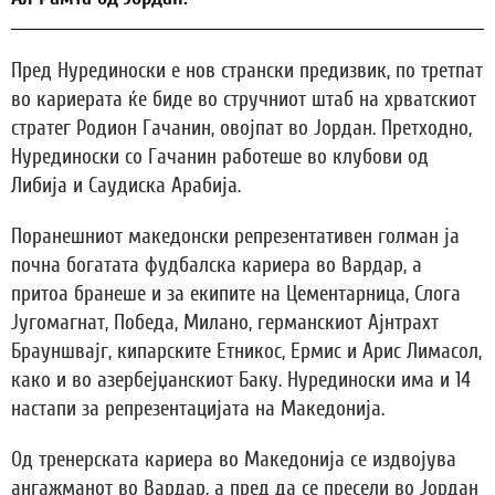
Пред Нурединоски е нов странски предизвик, по третпат
во кариерата ќе биде во стручниот штаб на хрватскиот
стратег Родион Гачанин, овојпат во Јордан. Претходно,
Нурединоски со Гачанин работеше во клубови од
Либија и Саудиска Арабија.
Поранешниот македонски репрезентативен голман ја
почна богатата фудбалска кариера во Вардар, а
притоа бранеше и за екипите на Цементарница, Слога
Југомагнат, Победа, Милано, германскиот Ајнтрахт
Брауншвајг, кипарските Етникос, Ермис и Арис Лимасол,
како и во азербејџанскиот Баку. Нурединоски има и 14
настапи за репрезентацијата на Македонија.
Од тренерската кариера во Македонија се издвојува
ангажманот во Вардар, а пред да се пресели во Јордан