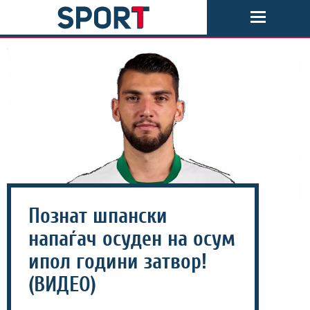
Познат шпански
напаѓач осуден на осум
ипол години затвор!
(ВИДЕО)