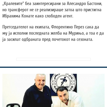
„Кралевите“ беа заинтересирани за Алесандро Бастони,
но трансферот не се реализираше затоа што пристигна
Ибрахима Конате како слободен агент.
Претседателот на екипата, Флорентино Перез сака да
му ја исполни последната желба на Мурињо, а тоа е да
ја засилат одбраната пред почетокот на сезоната.