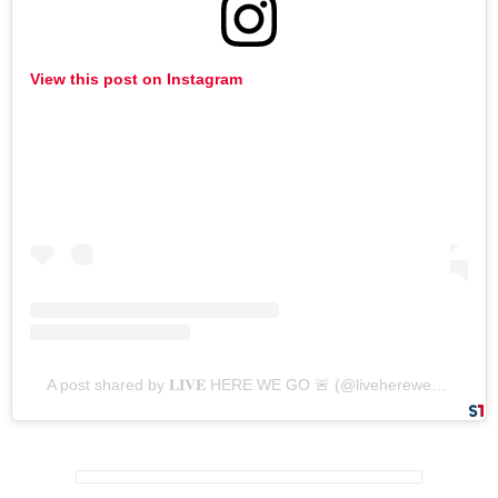
View this post on Instagram
A post shared by 𝐋𝐈𝐕𝐄 HERE WE GO 🚨 (@liveherewego)