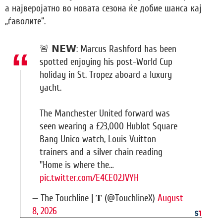
а најверојатно во новата сезона ќе добие шанса кај
„ѓаволите“.
🚨 𝗡𝗘𝗪: Marcus Rashford has been
spotted enjoying his post-World Cup
holiday in St. Tropez aboard a luxury
yacht.
The Manchester United forward was
seen wearing a £23,000 Hublot Square
Bang Unico watch, Louis Vuitton
trainers and a silver chain reading
"Home is where the…
pic.twitter.com/E4CE02JVYH
— The Touchline | 𝐓 (@TouchlineX)
August
8, 2026