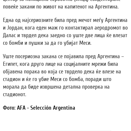
повеќе закани по живот на капитенот на Аргентина.
Една од најсериозните била пред мечот меѓу Аргентина
и Јордан, кога еден маж го контактирал аеродромот во
Далас и тврдел дека заедно со уште две лица ќе влезат
со бомби и пушки за да го убијат Меси.
Уште посериозна закана се појавила пред Аргентина –
Египет, кога друго лице на социјалните мрежи била
објавена порака во која се тврдело дека ќе влезе на
стадион и ќе го убие Меси со бомба, поради што
морала да биде извршена детална проверка на
стадионот.
Фото: AFA - Selección Argentina