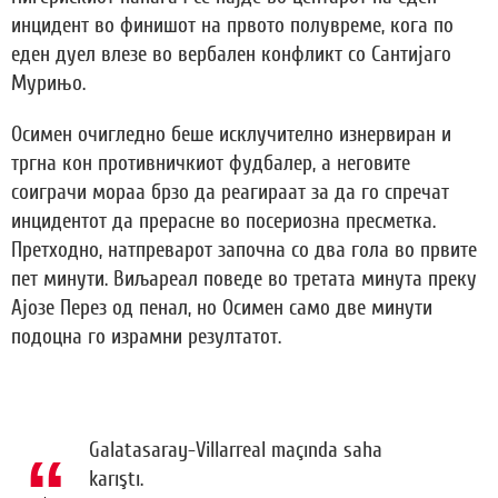
инцидент во финишот на првото полувреме, кога по
еден дуел влезе во вербален конфликт со Сантијаго
Мурињо.
Осимен очигледно беше исклучително изнервиран и
тргна кон противничкиот фудбалер, а неговите
соиграчи мораа брзо да реагираат за да го спречат
инцидентот да прерасне во посериозна пресметка.
Претходно, натпреварот започна со два гола во првите
пет минути. Виљареал поведе во третата минута преку
Ајозе Перез од пенал, но Осимен само две минути
подоцна го израмни резултатот.
Galatasaray-Villarreal maçında saha
karıştı.