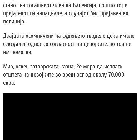
станот на тогашниот член на Валенсија, по што тој и
пријателот ги нападнале, а случајот бил пријавен во
полиција.
Двајцата осомничени на судењето тврделе дека имале
сексуален однос со согласност на девојките, но тоа не
им помогна.
Мир, освен затворската казна, ќе мора да исплати
отштета на девојките во вредност од околу 70.000
евра.