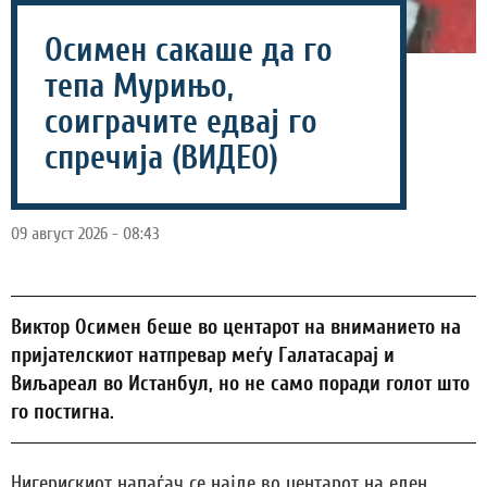
Осимен сакаше да го
тепа Мурињо,
соиграчите едвај го
спречија (ВИДЕО)
09 август 2026 - 08:43
Виктор Осимен беше во центарот на вниманието на
пријателскиот натпревар меѓу Галатасарај и
Виљареал во Истанбул, но не само поради голот што
го постигна.
Нигерискиот напаѓач се најде во центарот на еден