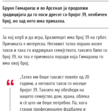
Бруно Гимараеш и во Арсенал ја продолжи
традицијата да го носи дресот со бројот 39, необичен
број, но зад него има приказна.
За кој клуб и да игра, Бразилецот има број 39 на грбот.
Причината е интересна. Неговиот татко порано возел
такси и така го издржувал семејството, таксито било со
број 39, па тоа е причината поради која Гимараеш го
има овој број.
„Татко ми беше таксист повеќе од 20
години, а неговото такси го носеше
бројот 39. Таксито му обезбеди на
нашето семејство дом, храна, облека
и сè што ни беше потребно. Па, кога
станав професионален фудбалер и