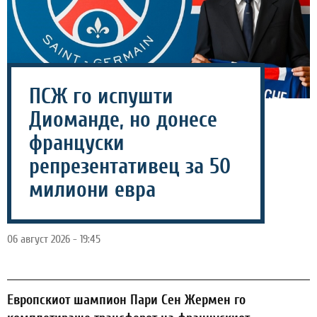
ПСЖ го испушти
Диоманде, но донесе
француски
репрезентативец за 50
милиони евра
06 август 2026 - 19:45
Европскиот шампион Пари Сен Жермен го