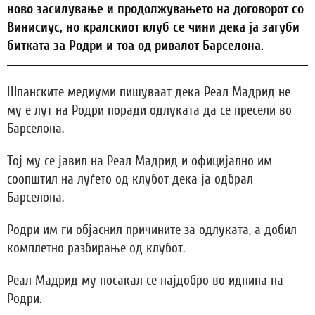
ново засилување и продолжувањето на договорот со
Винисиус, но кралскиот клуб се чини дека ја загуби
битката за Родри и тоа од ривалот Барселона.
Шпанските медиуми пишуваат дека Реал Мадрид не
му е лут на Родри поради одлуката да се пресели во
Барселона.
Тој му се јавил на Реал Мадрид и официјално им
соопштил на луѓето од клубот дека ја одбрал
Барселона.
Родри им ги објаснил причините за одлуката, а добил
комплетно разбирање од клубот.
Реал Мадрид му посакал се најдобро во иднина на
Родри.