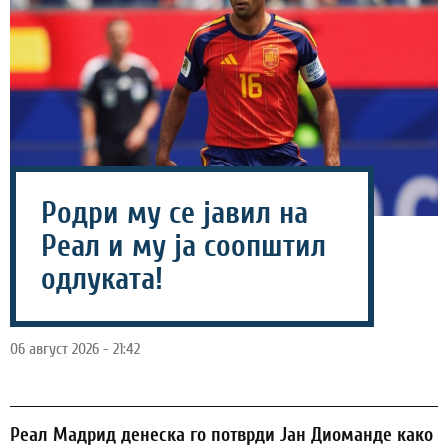
Родри му се јавил на
Реал и му ја соопштил
одлуката!
06 август 2026 - 21:42
Реал Мадрид денеска го потврди Јан Диоманде како