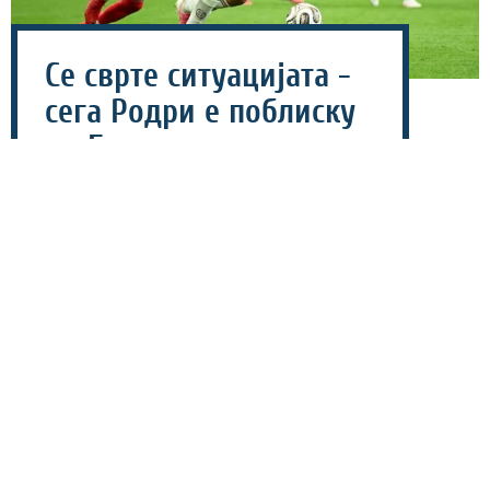
Се сврте ситуацијата -
сега Родри е поблиску
до Барселона
06 август 2026 - 19:15
Барселона направи голем чекор во обидот да го
ангажира шпанскиот репрезентативец Родри, откако
играчот дал согласност каталонскиот клуб да
започне официјални преговори со Манчестер Сити за
негов трансфер.