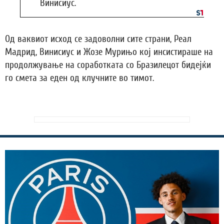
Винисиус.
Од ваквиот исход се задоволни сите страни, Реал
Мадрид, Винисиус и Жозе Мурињо кој инсистираше на
продолжување на соработката со Бразилецот бидејќи
го смета за еден од клучните во тимот.