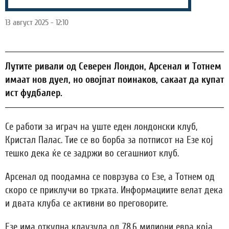
13 август 2025 - 12:10
Лутите ривали од Северен Лондон, Арсенал и Тотнем
имаат нов дуел, но овојпат поинаков, сакаат да купат
ист фудбалер.
Се работи за играч на уште еден лондонски клуб,
Кристал Палас. Тие се во борба за потписот на Езе кој
тешко дека ќе се задржи во сегашниот клуб.
Арсенал од поодамна се поврзува со Езе, а Тотнем од
скоро се приклучи во трката. Информациите велат дека
и двата клуба се активни во преговорите.
Езе има откупна клаузула од 78.6 милиони евра која