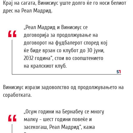
Крај на сагата, Винисиус уште долго ќе го носи белиот
дрес на Реал Мадрид.
„Реал Мадрид и Винисиус се
договорија за продолжување на
договорот на фудбалерот според кој
ќе биде врзан со клубот до 30 јуни,
2032 година“, стои во соопштението
на кралскиот клуб.
Винисиус изрази задоволство од продолжувањето на
соработката.
„Осум години на Бернабеу се многу
малку - шест години повеќе и
засекогаш, Реал Мадрид“, кажа