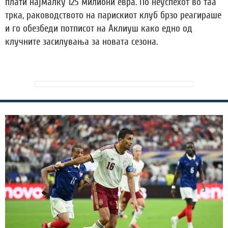
плати најмалку 125 милиони евра. По неуспехот во таа
трка, раководството на парискиот клуб брзо реагираше
и го обезбеди потписот на Аклиуш како едно од
клучните засилувања за новата сезона.