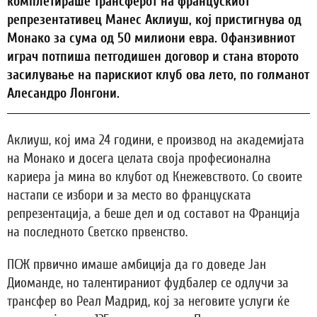
комплетираше трансферот на францускиот
репрезентативец Манес Аклиуш, кој пристигнува од
Монако за сума од 50 милиони евра. Офанзивниот
играч потпиша петгодишен договор и стана второто
засилување на парискиот клуб ова лето, по голманот
Алесандро Лонгони.
Аклиуш, кој има 24 години, е производ на академијата
на Монако и досега целата своја професионална
кариера ја мина во клубот од Кнежевството. Со своите
настапи се избори и за место во француската
репрезентација, а беше дел и од составот на Франција
на последното Светско првенство.
ПСЖ првично имаше амбиција да го доведе Јан
Диоманде, но талентираниот фудбалер се одлучи за
трансфер во Реал Мадрид, кој за неговите услуги ќе