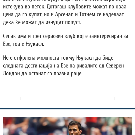
истекува во петок. Дотогаш клубовите можат по оваа
цена да го купат, но и Арсенал и Тотнем се надеваат
дека ќе можат да изнудат попуст.
Сепак има и трет сериозен клуб кој е заинтересиран за
Езе, тоа е Њукасл.
Не е отфрлена можноста токму Њукасл да биде
следната дестинација на Езе па ривалите од Северен
Лондон да останат со празни раце.