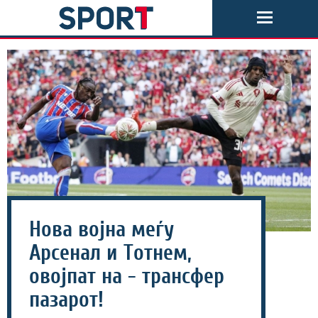
Нова војна меѓу
Арсенал и Тотнем,
овојпат на - трансфер
пазарот!