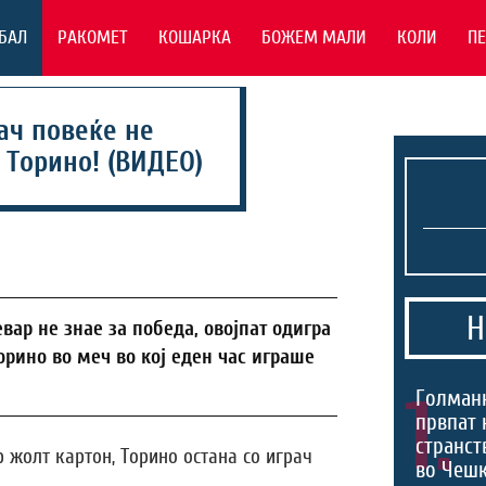
БАЛ
РАКОМЕТ
КОШАРКА
БОЖЕМ МАЛИ
КОЛИ
П
ач повеќе не
 Торино! (ВИДЕО)
Н
ар не знае за победа, овојпат одигра
Торино во меч во кој еден час играше
1.
Голманк
првпат 
странст
 жолт картон, Торино остана со играч
во Чешк