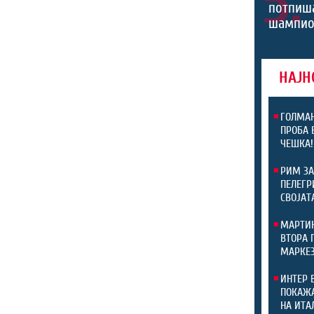
5.
потпиш
шампио
НАЈН
ГОЛМАН
ПРОБА 
ЧЕШКА!
РИМ ЗА
ПЕЛЕГР
СВОЈАТ
МАРТИН
ВТОРА 
МАРКЕЗ
ИНТЕР 
ПОКАЖА
НА ИТА