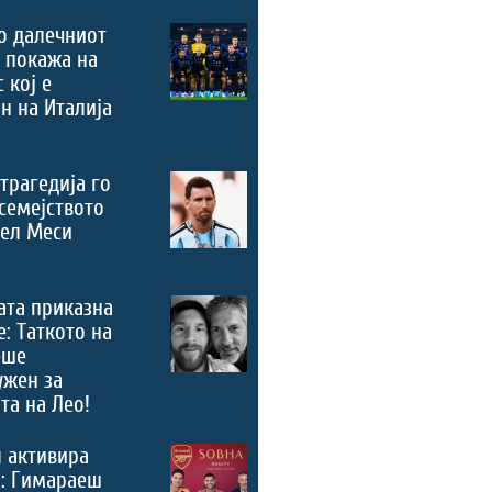
о далечниот
 покажа на
 кој е
н на Италија
трагедија го
семејството
нел Меси
ата приказна
е: Таткото на
еше
ужен за
та на Лео!
 активира
“: Гимараеш