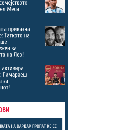
семејството
нел Меси
ата приказна
е: Таткото на
еше
ужен за
та на Лео!
 активира
“: Гимараеш
а за
нот!
ОВИ
КАТА НА ВАРДАР ПРВПАТ ЌЕ СЕ