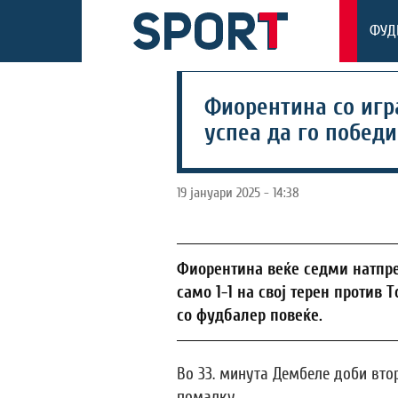
ФУД
Фиорентина со игр
успеа да го победи
19 јануари 2025 - 14:38
Фиорентина веќе седми натпрев
само 1-1 на свој терен против 
со фудбалер повеќе.
Во 33. минута Дембеле доби втор
помалку.