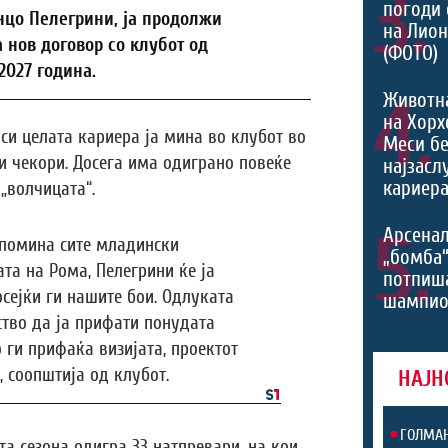
3.
погоди 
нцо Пелегрини, ја продолжи
на Лио
 нов договор со клубот од
(ФОТО)
2027 година.
4.
Животн
на Хорх
иси целата кариера ја мина во клубот во
Меси б
и чекори. Досега има одиграно повеќе
најзасл
кариера
„волчицата“.
5.
Арсенал
 помина сите младински
„бомба
та на Рома, Пелегрини ќе ја
потпиш
сејќи ги нашите бои. Одлуката
шампио
ство да ја прифати понудата
 ги прифаќа визијата, проектот
, соопштија од клубот.
НАЈН
ГОЛМАН
а сезона одигра 33 натпревари, на кои