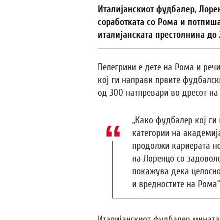
Италијанскиот фудбалер, Лоре
соработката со Рома и потпиша
италијанската престолнина до 
Пелегрини е дете на Рома и реч
кој ги направи првите фудбалск
од 300 натпревари во дресот на 
„Како фудбалер кој ги
категории на академија
продолжи кариерата но
на Лоренцо со задовол
покажува дека целосно
и вредностите на Рома“
Италијанскиот фудбалер минатат