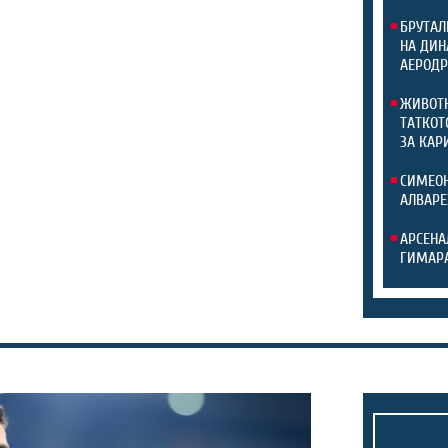
БРУТАЛ
НА ДИН
АЕРОДР
ЖИВОТН
ТАТКОТ
ЗА КАР
СИМЕОН
АЛВАРЕ
АРСЕНА
ГИМАР