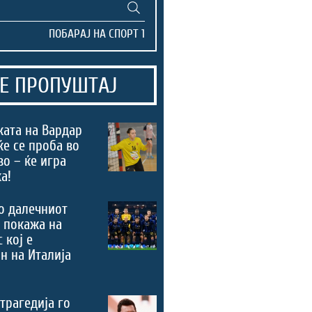
Е ПРОПУШТАЈ
ата на Вардар
ќе се проба во
во – ќе игра
а!
о далечниот
 покажа на
 кој е
н на Италија
трагедија го