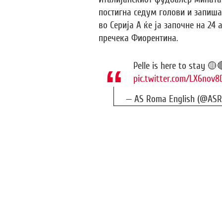
постигна седум голови и запиша
во Серија А ќе ја започне на 24 
пречека Фиорентина.
Pelle is here to stay 🟡
pic.twitter.com/LX6nov
— AS Roma English (@AS