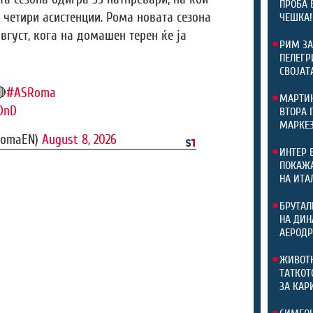
ПРОБА 
 четири асистенции. Рома новата сезона
ЧЕШКА!
август, кога на домашен терен ќе ја
РИМ ЗА
ПЕЛЕГР
СВОЈАТ
🔴
#ASRoma
МАРТИН
8DnD
ВТОРА 
МАРКЕЗ
RomaEN)
August 8, 2026
ИНТЕР 
ПОКАЖА
НА ИТА
БРУТАЛ
НА ДИН
АЕРОДР
ЖИВОТН
ТАТКОТ
ЗА КАР