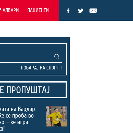
ЕЧАЛБАРИ
ПАЦИЕНТИ
Е ПРОПУШТАЈ
ата на Вардар
ќе се проба во
во – ќе игра
а!