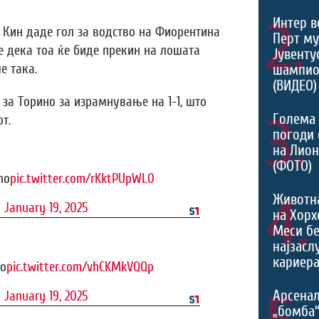
2.
Интер в
 Кин даде гол за водство на Фиорентина
Перт му
е дека тоа ќе биде прекин на лошата
Јувентус
е така.
шампио
(ВИДЕО)
 за Торино за израмнување на 1-1, што
3.
Голема 
т.
погоди 
на Лио
(ФОТО)
no
pic.twitter.com/rKktPUpWL0
4.
Животн
)
January 19, 2025
на Хорх
Меси б
најзасл
кариера
no
pic.twitter.com/vhCKMkVQQp
Арсенал
)
January 19, 2025
„бомба