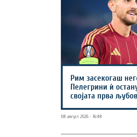
Рим засекогаш нег
Пелегрини ѝ остан
својата прва љубов
08 август 2026 - 16:48