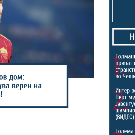
Н
1.
Голманк
првпат 
странст
ов дом:
во Чешк
ува верен на
2.
Интер в
!
Перт му
Јувентус
шампио
(ВИДЕО)
Голема 