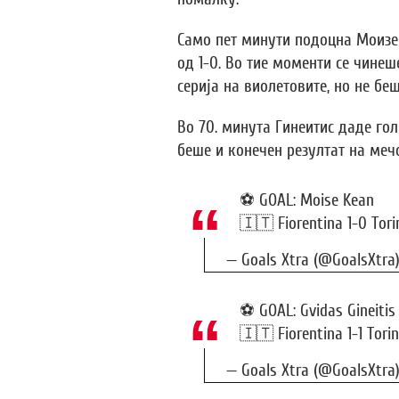
Само пет минути подоцна Моизе
од 1-0. Во тие моменти се чинеш
серија на виолетовите, но не беш
Во 70. минута Гинеитис даде гол
беше и конечен резултат на мечо
⚽️ GOAL: Moise Kean
🇮🇹 Fiorentina 1-0 Tori
— Goals Xtra (@GoalsXtra
⚽️ GOAL: Gvidas Gineitis
🇮🇹 Fiorentina 1-1 Tori
— Goals Xtra (@GoalsXtra