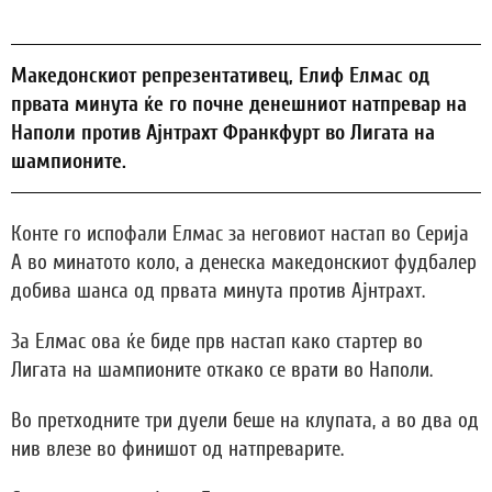
Македонскиот репрезентативец, Елиф Елмас од
првата минута ќе го почне денешниот натпревар на
Наполи против Ајнтрахт Франкфурт во Лигата на
шампионите.
Конте го испофали Елмас за неговиот настап во Серија
А во минатото коло, а денеска македонскиот фудбалер
добива шанса од првата минута против Ајнтрахт.
За Елмас ова ќе биде прв настап како стартер во
Лигата на шампионите откако се врати во Наполи.
Во претходните три дуели беше на клупата, а во два од
нив влезе во финишот од натпреварите.