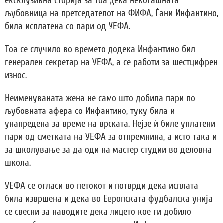
ексклузивна сторија за тоа дека некогашната
љубовница на претседателот на ФИФА, Ѓани Инфантино,
била исплатена со пари од УЕФА.
Тоа се случило во времето додека Инфантино бил
генерален секретар на УЕФА, а се работи за шестцифрен
износ.
Неименуваната жена не само што добила пари по
љубовната афера со Инфантино, туку била и
унапредена за време на врската. Нејзе ѝ биле уплатени
пари од сметката на УЕФА за отпремнина, а исто така и
за школување за да оди на мастер студии во деловна
школа.
УЕФА се огласи во петокот и потврди дека исплата
била извршена и дека во Европската фудбалска унија
се свесни за наводите дека лицето кое ги добило