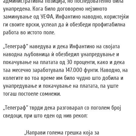
административна позиција, но последователно била
унапредена. Кога било договорено нејзиното
заминување од УЕФА, Инфантино наводно, користејќи
ги своите врски, успеал да ѝ обезбеди профитабилна
работа во истото поле.
„Телеграф“ наведува и дека Инфантино на својата
наводна љубовница ѝ обезбедил унапредување и
покачување на платата од 30 проценти, како и дека
таа месечно заработувала 147.000 фунти. Наводно, на
колегите во тоа време им било чудно што добила и
унапредување и покачување на платата, па уште
тогаш постоеле сомнежи.
„Телеграф“ тврди дека разговарал со поголем број
сведоци, при што еден од нив рекол:
„Направи голема грешка која за