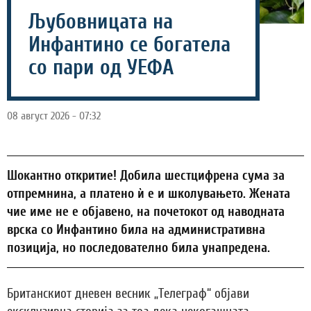
Љубовницата на
Инфантино се богатела
со пари од УЕФА
08 август 2026 - 07:32
Шокантно откритие! Добила шестцифрена сума за
отпремнина, а платено ѝ е и школувањето. Жената
чие име не е објавено, на почетокот од наводната
врска со Инфантино била на административна
позиција, но последователно била унапредена.
Британскиот дневен весник „Телеграф“ објави