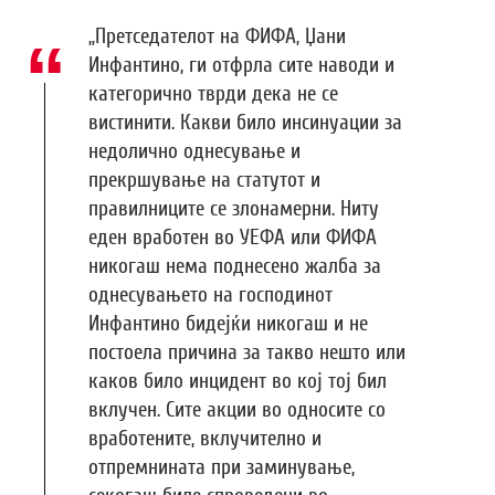
„Претседателот на ФИФА, Џани
Инфантино, ги отфрла сите наводи и
категорично тврди дека не се
вистинити. Какви било инсинуации за
недолично однесување и
прекршување на статутот и
правилниците се злонамерни. Ниту
еден вработен во УЕФА или ФИФА
никогаш нема поднесено жалба за
однесувањето на господинот
Инфантино бидејќи никогаш и не
постоела причина за такво нешто или
каков било инцидент во кој тој бил
вклучен. Сите акции во односите со
вработените, вклучително и
отпремнината при заминување,