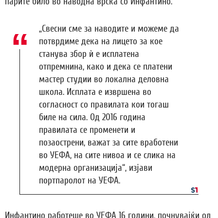
парите било во наводна врска со Инфантино.
„Свесни сме за наводите и можеме да
потврдиме дека на лицето за кое
станува збор ѝ е исплатена
отпремнина, како и дека се платени
мастер студии во локална деловна
школа. Исплата е извршена во
согласност со правилата кои тогаш
биле на сила. Од 2016 година
правилата се променети и
позаострени, важат за сите вработени
во УЕФА, на сите нивоа и се слика на
модерна организација“, изјави
портпаролот на УЕФА.
Инфантино работеше во УЕФА 16 години, почнувајќи од