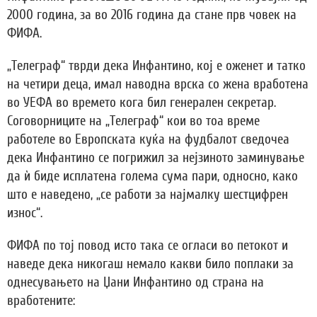
2000 година, за во 2016 година да стане прв човек на
ФИФА.
„Телеграф“ тврди дека Инфантино, кој е оженет и татко
на четири деца, имал наводна врска со жена вработена
во УЕФА во времето кога бил генерален секретар.
Соговорниците на „Телеграф“ кои во тоа време
работеле во Европската куќа на фудбалот сведочеа
дека Инфантино се погрижил за нејзиното заминување
да ѝ биде исплатена голема сума пари, односно, како
што е наведено, „се работи за најмалку шестцифрен
износ“.
ФИФА по тој повод исто така се огласи во петокот и
наведе дека никогаш немало какви било поплаки за
однесувањето на Џани Инфантино од страна на
вработените: