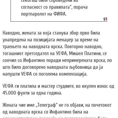
секогаш биле спроведени во
согласност со правилата“, порача
портпаролот на ФИФА.
Наводно, жената за која станува збор прво била
унапредена на позицијата менаџер за време на
траењето на наводната врска. Повторно наводно,
тогашниот претседател на УЕФА, Мишел Платини, се
соочил со Инфантино поради непримерената врска, по
што било договорено наводната љубовница да ја
напушти УЕФА со поголема компензација.
УЕФА ги платила и мастер студиите, во вкупен износ од
45.000 фунти за една година.
Жената чие име „Телеграф“ не го објави, на почетокот
од наводната врска со Инфантино била на