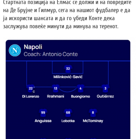
Стартната позиција на Елмас се должи и на повредите
на Де Брујне и Гилмур, сега на нашиот фудбалер е да
ја искористи шансата и да го убеди Конте дека
заслужува повеќе минути да минува на теренот.