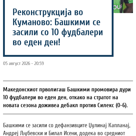
Реконструкција во
Куманово: Башкими се
засили со 10 фудбалери
во еден ден!
05 август 2026 - 20:59
Македонскиот прволигаш Башкими промовира дури
10 фудбалери во еден ден, откако на стратот на
новата сезона доживеа дебакл против Силекс (0-6).
Башкими се засили со дефанзивците Џулинај Капланај,
Андреј Љубевски и Билал Исени, додека во средниот