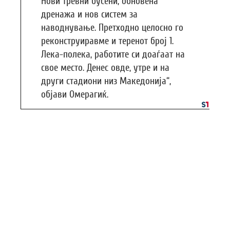
Нови тревни бусени, обновена
дренажа и нов систем за
наводнување. Претходно целосно го
реконструиравме и теренот број 1.
Лека-полека, работите си доаѓаат на
свое место. Денес овде, утре и на
други стадиони низ Македонија“,
објави Омерагиќ.