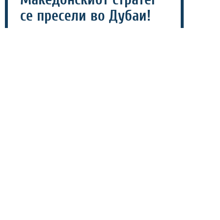
се пресели во Дубаи!
04 август 2026 - 10:01
Еден од најискусните македонски тренери, Ѓоко
Хаџиевски (71 година), нема долго да паузира по
разделбата со Спартак Варна, откако кариерата ќе ја
продолжи во Обединетите Арапски Емирати (ОАЕ)
како нов предводник на тимот на Ал Медина
Вондерерс од Дубаи.
Само неколку дена по заминувањето од бугарскиот
клуб, Хаџиевски веќе пристигна во Дубаи, каде ќе го
започне својот нов тренерски ангажман. Ал Медина