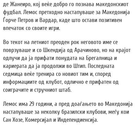
де Жанеиро, кој веќе добро го познава македонскиот
фудбал. Лемос претходно настапуваше за Македонија
Ѓорче Петров и Вардар, каде што остави позитивен
впечаток со своите игри.
Во текот на летниот преоден рок неговото име се
поврзуваше и со Шкендија од Арачиново, но на крајот
одлучи да ја прифати понудата на Брегалница и
кариерата да ја продолжи во Штип. Последната
седмица веќе тренира со новиот тим и, според
информациите од клубот, одлично е прифатен од
соиграчите и стручниот штаб.
Лемос има 29 години, а пред доаѓањето во Македонија
настапуваше за неколку бразилски клубови, меѓу кои
Сан Хозе, Комерсијал и Индепендиенсија.