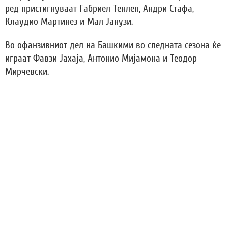
ред пристигнуваат Габриел Тенлеп, Андри Стафа,
Клаудио Мартинез и Мал Јанузи.
Во офанзивниот дел на Башкими во следната сезона ќе
играат Фавзи Јахаја, Антонио Мијамона и Теодор
Мирчевски.