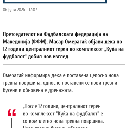
06 јуни 2026 - 17:07
Претседателот на Фудбалската федерација на
Македонија (ФФМ), Масар Омерагиќ објави дека по
12 години централниот терен во комплексот „Куќа на
фудбалот“ добил нов изглед.
Омерагиќ информира дека е поставена целосно нова
тревна површина, односно поставени се нови тревни
бусени и обновена е дренажата.
„После 12 години, централниот терен
во комплексот “Куќа на фудбалот” е
со комплетно нова тревна површина.