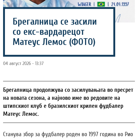
Брегалница се засили
со екс-вардарецот
Матеус Лемос (ФОТО)
04 август 2026 - 13:37
Брегалница продолжува со засилувањата во пресрет
на новата сезона, а најново име во редовите на
штипскиот клуб е бразилскиот крилен фудбалер
Матеус Лемос.
Станува збор за фудбалер роден во 1997 година во Рио