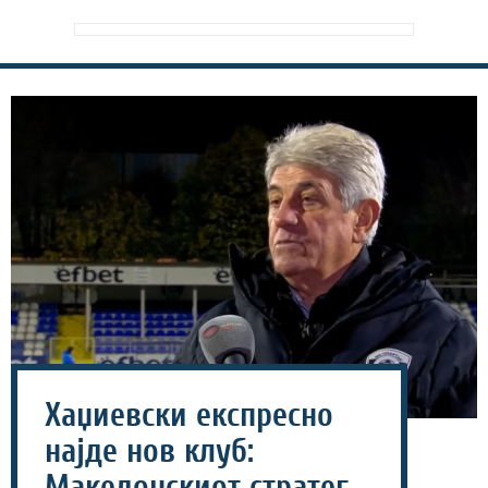
Хаџиевски експресно
најде нов клуб:
Македонскиот стратег