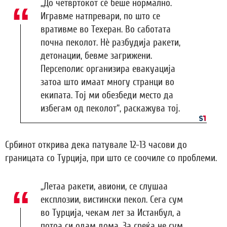
„До четвртокот сè беше нормално.
Игравме натпревари, по што се
вративме во Техеран. Во саботата
почна пеколот. Нè разбудија ракети,
детонации, бевме загрижени.
Персеполис организира евакуација
затоа што имаат многу странци во
екипата. Тој ми обезбеди место да
избегам од пеколот“, раскажува тој.
Србинот открива дека патувале 12-13 часови до
границата со Турција, при што се соочиле со проблеми.
„Летаа ракети, авиони, се слушаа
експлозии, вистински пекол. Сега сум
во Турција, чекам лет за Истанбул, а
потоа си одам дома. За среќа не сум