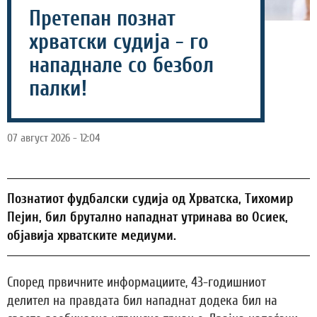
Претепан познат
хрватски судија - го
нападнале со безбол
палки!
07 август 2026 - 12:04
Познатиот фудбалски судија од Хрватска, Тихомир
Пејин, бил брутално нападнат утринава во Осиек,
објавија хрватските медиуми.
Според првичните информациите, 43-годишниот
делител на правдата бил нападнат додека бил на