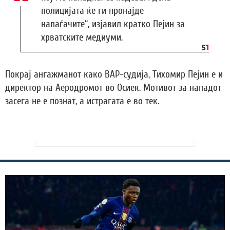
полицијата ќе ги пронајде
напаѓачите“, изјавил кратко Пејин за
хрватските медиуми.
Покрај ангажманот како ВАР-судија, Тихомир Пејин е и
директор на Аеродромот во Осиек. Мотивот за нападот
засега не е познат, а истрагата е во тек.