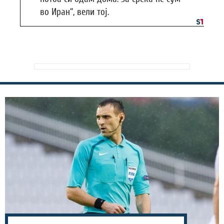
во Иран“, вели тој.