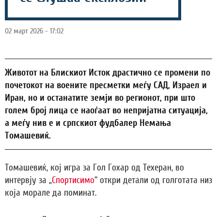
02 март 2026 - 17:02
Животот на Блискиот Исток драстично се промени по
почетокот на воените пресметки меѓу САД, Израел и
Иран, но и останатите земји во регионот, при што
голем број лица се наоѓаат во непријатна ситуација,
а меѓу нив е и српскиот фудбалер Немања
Томашевиќ.
Томашевиќ, кој игра за Гол Гохар од Техеран, во
интервју за „
Спортисимо
“ откри детали од голготата низ
која морале да поминат.