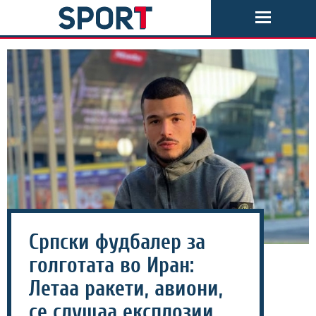
Српски фудбалер за
голготата во Иран:
Летаа ракети, авиони,
се слушаа експлозии