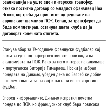
реализација на уште еден интересен трансфер,
откако постигна договор со младиот офанзивец Ноа
Нсоки, кој треба да пристигне од редовите на
европскиот шампион ПСЖ. Сепак, за трансферот да
биде комплетиран, останува двата клуба да ја
договорат конечната отштета.
Станува збор за 19-годишен француски фудбалер кој
важи за еден од најперспективните производи на
академијата на ПСЖ. Иако за него интерес покажуваше
и португалска Виторија Гимараеш, Нсоки ја избрал
понудата на Динамо, убеден дека во Загреб ќе добие
поголема шанса за развој и настапи во сениорскиот
фудбал.
Според информациите, Динамо испратил почетна
понуда до ПСЖ, но францускиот клуб бара повисока