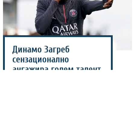
Динамо Загреб
сензационално
ангажира голем талент
на ПСЖ – го „врза“ на
пет години!
03 август 2026 - 09:00