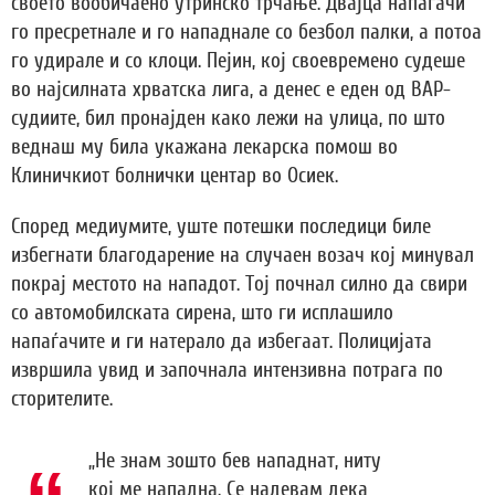
своето вообичаено утринско трчање. Двајца напаѓачи
го пресретнале и го нападнале со безбол палки, а потоа
го удирале и со клоци. Пејин, кој своевремено судеше
во најсилната хрватска лига, а денес е еден од ВАР-
судиите, бил пронајден како лежи на улица, по што
веднаш му била укажана лекарска помош во
Клиничкиот болнички центар во Осиек.
Според медиумите, уште потешки последици биле
избегнати благодарение на случаен возач кој минувал
покрај местото на нападот. Тој почнал силно да свири
со автомобилската сирена, што ги исплашило
напаѓачите и ги натерало да избегаат. Полицијата
извршила увид и започнала интензивна потрага по
сторителите.
„Не знам зошто бев нападнат, ниту
кој ме нападна. Се надевам дека