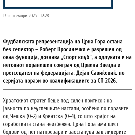
17 септември 2025 - 12:28
Фудбалската репрезентација на Црна Гора остана
без селектор – Роберт Просинечки е разрешен од
оваа функција, дознава „Спорт клуб“, а одлуката е на
неговиот поранешен соиграч од Црвена Звезда и
претседател на федерацијата, Дејан Савиќевиќ, по
серијата порази во квалификациите за СП 2026.
Хрватскиот стратег беше под силен притисок на
јавноста по неуспешните настапи, особено по поразите
од Чешка (0-2) и Хрватска (0-4), со што крајот на
соработката стана неизбежен. Црна Гора има шест
бодови од пет натпревари и заостанува зад лидерите