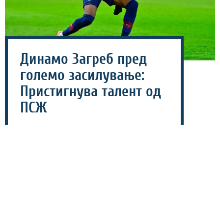
Динамо Загреб пред
големо засилување:
Пристигнува талент од
ПСЖ
03 август 2026 - 11:53
Хрватскиот шампион Динамо Загреб е на чекор до
реализација на уште еден интересен трансфер,
откако постигна договор со младиот офанзивец Ноа