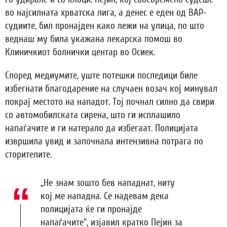
во најсилната хрватска лига, а денес е еден од ВАР-
судиите, бил пронајден како лежи на улица, по што
веднаш му била укажана лекарска помош во
Клиничкиот болнички центар во Осиек.
Според медиумите, уште потешки последици биле
избегнати благодарение на случаен возач кој минувал
покрај местото на нападот. Тој почнал силно да свири
со автомобилската сирена, што ги исплашило
напаѓачите и ги натерало да избегаат. Полицијата
извршила увид и започнала интензивна потрага по
сторителите.
„Не знам зошто бев нападнат, ниту
кој ме нападна. Се надевам дека
полицијата ќе ги пронајде
напаѓачите“, изјавил кратко Пејин за