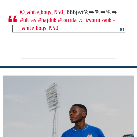
@_white_boys_1950_
BBBjezi🏃‍➡️🏃‍➡️🏃‍➡️
#ultras
#hajduk
#torcida
♬ izvorni zvuk -
_white_boys_1950_