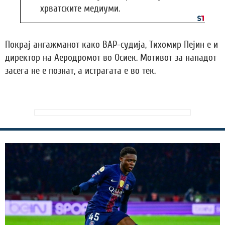
хрватските медиуми.
Покрај ангажманот како ВАР-судија, Тихомир Пејин е и
директор на Аеродромот во Осиек. Мотивот за нападот
засега не е познат, а истрагата е во тек.