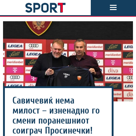
Савичевиќ нема
милост – изненадно го
смени поранешниот
соиграч Просинечки!