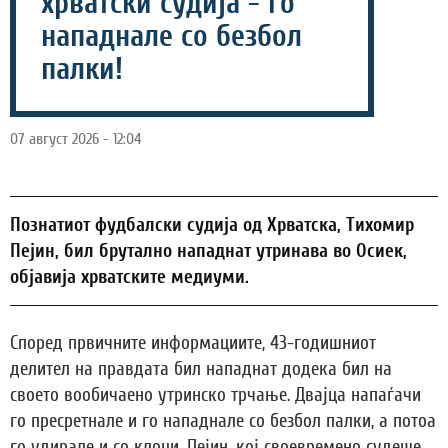
хрватски судија - го
нападнале со безбол
палки!
07 август 2026 - 12:04
Познатиот фудбалски судија од Хрватска, Тихомир
Пејин, бил брутално нападнат утринава во Осиек,
објавија хрватските медиуми.
Според првичните информациите, 43-годишниот
делител на правдата бил нападнат додека бил на
своето вообичаено утринско трчање. Двајца напаѓачи
го пресретнале и го нападнале со безбол палки, а потоа
го удирале и со клоци. Пејин, кој своевремено судеше