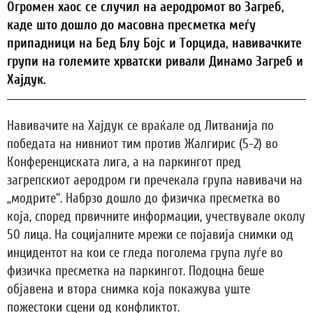
Огромен хаос се случил на аеродромот во Загреб,
каде што дошло до масовна пресметка меѓу
припадници на Бед Блу Бојс и Торцида, навивачките
групи на големите хрватски ривали Динамо Загреб и
Хајдук.
Навивачите на Хајдук се враќале од Литванија по
победата на нивниот тим против Жалгирис (5-2) во
Конференциската лига, а на паркингот пред
загрепскиот аеродром ги пречекала група навивачи на
„модрите“. Набрзо дошло до физичка пресметка во
која, според првичните информации, учествувале околу
50 лица. На социјалните мрежи се појавија снимки од
инцидентот на кои се гледа поголема група луѓе во
физичка пресметка на паркингот. Подоцна беше
објавена и втора снимка која покажува уште
пожестоки сцени од конфликтот.