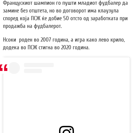
Францускиот шампион го пушти младиот фудбалер да
замине без отштета, но во договорот има клаузула
според која ПСЖ ќе добие 50 отсто од заработката при
продажба на фудбалерот.
Нсоки роден во 2007 година, а игра како лево крило,
додека во ПСЖ стигна во 2020 година.