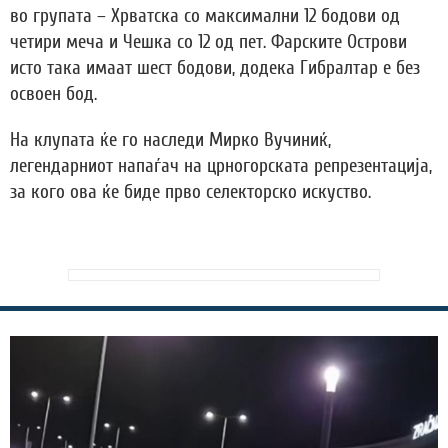
во групата – Хрватска со максимални 12 бодови од
четири меча и Чешка со 12 од пет. Фарските Острови
исто така имаат шест бодови, додека Гибралтар е без
освоен бод.
На клупата ќе го наследи Мирко Вучиниќ,
легендарниот напаѓач на црногорската репрезентација,
за кого ова ќе биде прво селекторско искуство.