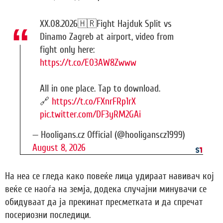
XX.08.2026🇭🇷Fight Hajduk Split vs
Dinamo Zagreb at airport, video from
fight only here:
https://t.co/E03AW8Zwww
All in one place. Tap to download.
🔗
https://t.co/FXnrFRp1rX
pic.twitter.com/DF3yRM2GAi
— Hooligans.cz Official (@hooliganscz1999)
August 8, 2026
На неа се гледа како повеќе лица удираат навивач кој
веќе се наоѓа на земја, додека случајни минувачи се
обидуваат да ја прекинат пресметката и да спречат
посериозни последици.