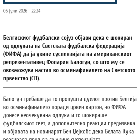
05 јули 2026 - 22:24
Белгискиот фудбалски сојуз објави дека е шокиран
од одлуката на Светската фудбалска федерација
(ФИФА) да ја укине суспензијата на американскиот
репрезентативец Фоларин Балогун, со што му се
овозможува настап во осминафиналето на Светското
првенство (СП).
Балогун требаше да го пропушти дуелот против Белгија
во осминафиналето поради црвен картон, но ФИФА
донесе неочекувана одлука и го шокираше
фудбалскиот свет, а дополнително реакции предизвика
и објавата на новинарот Бен Џејкобс дека Белата Куќа
реагирала пред да се укине суспензијата.