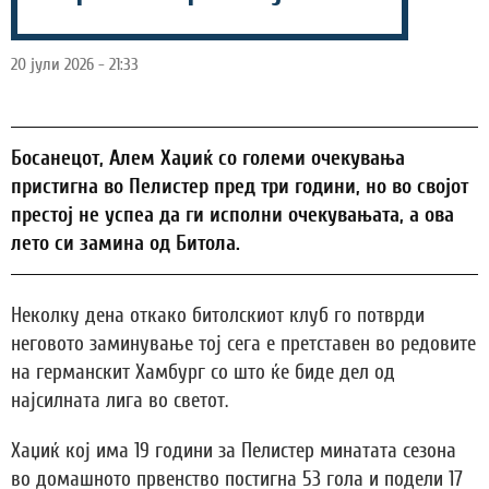
20 јули 2026 - 21:33
Босанецот, Алем Хаџиќ со големи очекувања
пристигна во Пелистер пред три години, но во својот
престој не успеа да ги исполни очекувањата, а ова
лето си замина од Битола.
Неколку дена откако битолскиот клуб го потврди
неговото заминување тој сега е претставен во редовите
на германскит Хамбург со што ќе биде дел од
најсилната лига во светот.
Хаџиќ кој има 19 години за Пелистер минатата сезона
во домашното првенство постигна 53 гола и подели 17