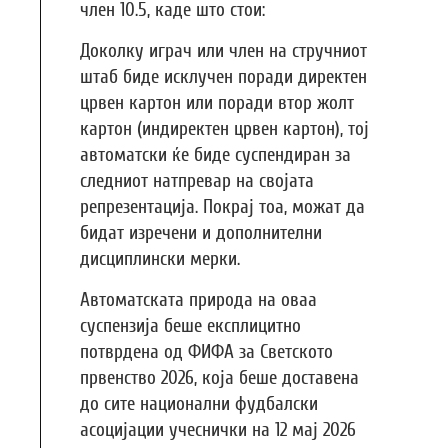
член 10.5, каде што стои:
Доколку играч или член на стручниот
штаб биде исклучен поради директен
црвен картон или поради втор жолт
картон (индиректен црвен картон), тој
автоматски ќе биде суспендиран за
следниот натпревар на својата
репрезентација. Покрај тоа, можат да
бидат изречени и дополнителни
дисциплински мерки.
Автоматската природа на оваа
суспензија беше експлицитно
потврдена од ФИФА за Светското
првенство 2026, која беше доставена
до сите национални фудбалски
асоцијации учеснички на 12 мај 2026