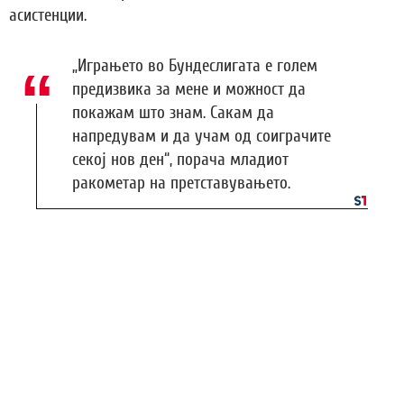
асистенции.
„Играњето во Бундеслигата е голем
предизвика за мене и можност да
покажам што знам. Сакам да
напредувам и да учам од соиграчите
секој нов ден“, порача младиот
ракометар на претставувањето.