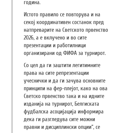
година.
Истото правило се повторува и на
секој координативен состанок пред
натпреварите на Светското првенство
2026, а е вклучено и во сите
презентации и работилници
организирани од ФИФА за турнирот.
Со цел да ги заштити легитимните
права на сите репрезентации
учеснички и да ги зачува основните
принципи на фер-плејот, како на ова
Светско првенство така и на идните
изданија на турнирот, Белгиската
фудбалска асоцијација информира
дека ги разгледува сите можни
правни и дисциплински опции“, се