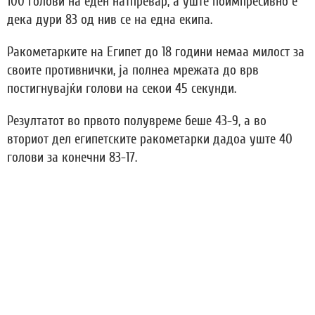
100 голови на еден натпревар, а уште поимпресивно е
дека дури 83 од нив се на една екипа.
Ракометарките на Египет до 18 години немаа милост за
своите противнички, ја полнеа мрежата до врв
постигнувајќи голови на секои 45 секунди.
Резултатот во првото полувреме беше 43-9, а во
вториот дел египетските ракометарки дадоа уште 40
голови за конечни 83-17.