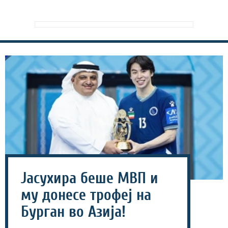
Јасухира беше МВП и
му донесе трофеј на
Бурган во Азија!