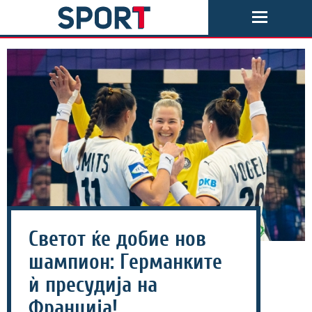
Светот ќе добие нов
шампион: Германките
ѝ пресудија на
Франција!