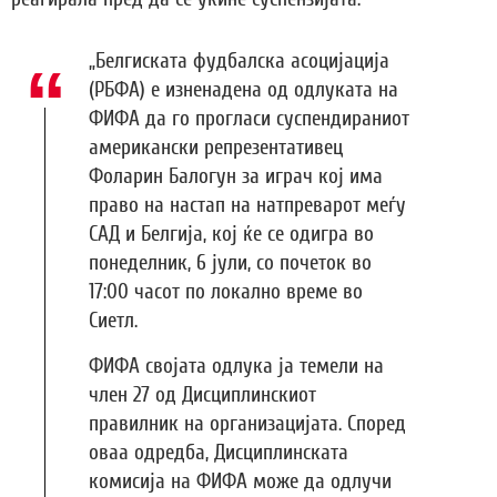
„Белгиската фудбалска асоцијација
(РБФА) е изненадена од одлуката на
ФИФА да го прогласи суспендираниот
американски репрезентативец
Фоларин Балогун за играч кој има
право на настап на натпреварот меѓу
САД и Белгија, кој ќе се одигра во
понеделник, 6 јули, со почеток во
17:00 часот по локално време во
Сиетл.
ФИФА својата одлука ја темели на
член 27 од Дисциплинскиот
правилник на организацијата. Според
оваа одредба, Дисциплинската
комисија на ФИФА може да одлучи