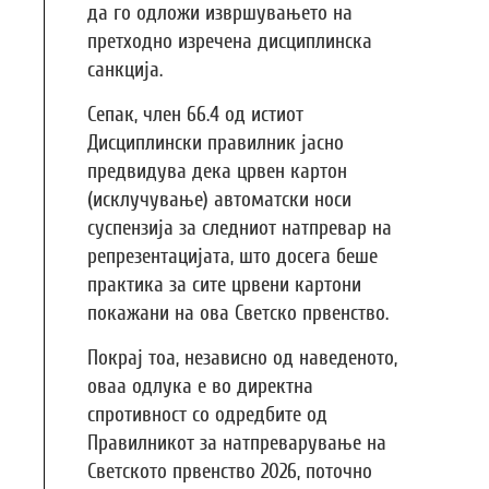
да го одложи извршувањето на
претходно изречена дисциплинска
санкција.
Сепак, член 66.4 од истиот
Дисциплински правилник јасно
предвидува дека црвен картон
(исклучување) автоматски носи
суспензија за следниот натпревар на
репрезентацијата, што досега беше
практика за сите црвени картони
покажани на ова Светско првенство.
Покрај тоа, независно од наведеното,
оваа одлука е во директна
спротивност со одредбите од
Правилникот за натпреварување на
Светското првенство 2026, поточно