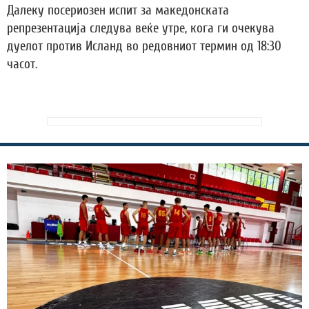
Далеку посериозен испит за македонската
репрезентација следува веќе утре, кога ги очекува
дуелот против Исланд во редовниот термин од 18:30
часот.