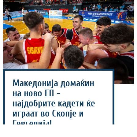
Македонија домаќин
на ново ЕП -
најдобрите кадети ќе
играат во Скопје и
Гевгелија!