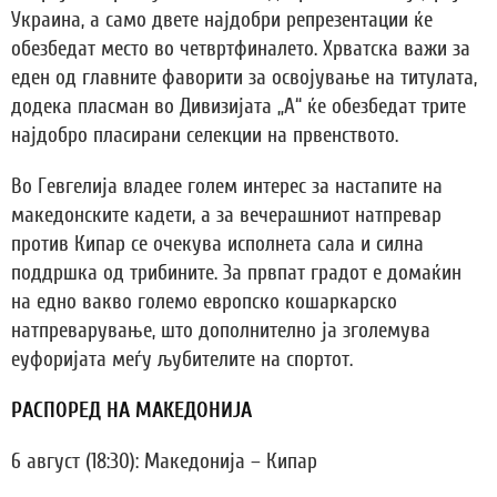
Украина, а само двете најдобри репрезентации ќе
обезбедат место во четвртфиналето. Хрватска важи за
еден од главните фаворити за освојување на титулата,
додека пласман во Дивизијата „А“ ќе обезбедат трите
најдобро пласирани селекции на првенството.
Во Гевгелија владее голем интерес за настапите на
македонските кадети, а за вечерашниот натпревар
против Кипар се очекува исполнета сала и силна
поддршка од трибините. За првпат градот е домаќин
на едно вакво големо европско кошаркарско
натпреварување, што дополнително ја зголемува
еуфоријата меѓу љубителите на спортот.
РАСПОРЕД НА МАКЕДОНИЈА
6 август (18:30): Македонија – Кипар