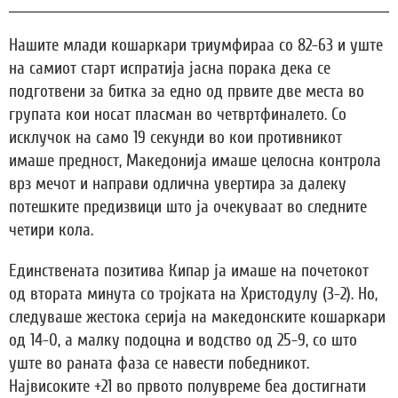
Нашите млади кошаркари триумфираа со 82-63 и уште
на самиот старт испратија јасна порака дека се
подготвени за битка за едно од првите две места во
групата кои носат пласман во четвртфиналето. Со
исклучок на само 19 секунди во кои противникот
имаше предност, Македонија имаше целосна контрола
врз мечот и направи одлична увертира за далеку
потешките предизвици што ја очекуваат во следните
четири кола.
Единствената позитива Кипар ја имаше на почетокот
од втората минута со тројката на Христодулу (3-2). Но,
следуваше жестока серија на македонските кошаркари
од 14-0, а малку подоцна и водство од 25-9, со што
уште во раната фаза се навести победникот.
Највисоките +21 во првото полувреме беа достигнати