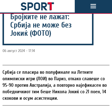
Бројките не лажат:
Србија не може без
Јокиќ (ФОТО)
06 август 2024 - 17:14
Србија се пласира во полуфинале на Летните
олимписки игри (ЛОИ) во Париз, откако славеше со
95-90 против Австралија, а повторно најефикасен во
победничкиот тим беше Никола Јокиќ со 21 поен, 14
скокови и осум асистенции.