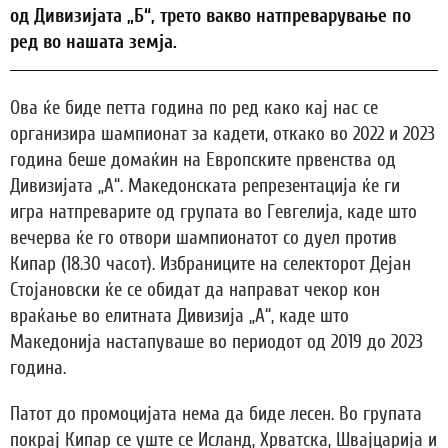
од Дивизијата „Б“, трето вакво натпреварување по
ред во нашата земја.
Ова ќе биде петта година по ред како кај нас се
организира шампионат за кадети, откако во 2022 и 2023
година беше домаќин на Европските првенства од
Дивизијата „А“. Македонската репрезентација ќе ги
игра натпреварите од групата во Гевгелија, каде што
вечерва ќе го отвори шампионатот со дуел против
Кипар (18.30 часот). Избраниците на селекторот Дејан
Стојановски ќе се обидат да направат чекор кон
враќање во елитната Дивизија „А“, каде што
Македонија настапуваше во периодот од 2019 до 2023
година.
Патот до промоцијата нема да биде лесен. Во групата
покрај Кипар се уште се Исланд, Хрватска, Швајцарија и