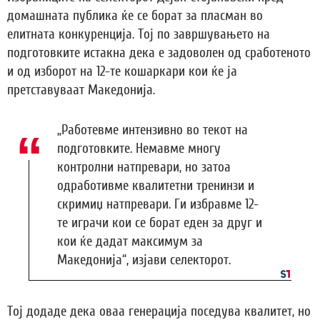
домашната публика ќе се борат за пласман во
елитната конкуренција. Тој по завршувањето на
подготовките истакна дека е задоволен од сработеното
и од изборот на 12-те кошаркари кои ќе ја
претставуваат Македонија.
„Работевме интензивно во текот на
подготовките. Немавме многу
контролни натпревари, но затоа
одработивме квалитетни тренинзи и
скримиџ натпревари. Ги избравме 12-
те играчи кои се борат еден за друг и
кои ќе дадат максимум за
Македонија“, изјави селекторот.
Тој додаде дека оваа генерација поседува квалитет, но