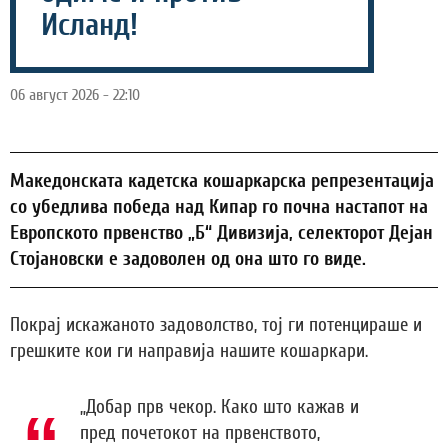
Исланд!
06 август 2026 - 22:10
Македонската кадетска кошаркарска репрезентација
со убедлива победа над Кипар го почна настапот на
Европското првенство „Б“ Дивизија, селекторот Дејан
Стојановски е задоволен од она што го виде.
Покрај искажаното задоволство, тој ги потенцираше и
грешките кои ги направија нашите кошаркари.
„Добар прв чекор. Како што кажав и
пред почетокот на првенството,