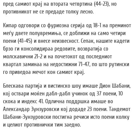
пред самиот крај на втората четвртина (44-23), но
противникот не се предаде толку лесно.
Кипар одговори со фуриозна серија од 18-1 на преминот
меѓу двете полувремиња, се доближи на само четири
поени (41-45) и внесе неизвесност. Сепак, нашите кадети
брзо ги консолидираа редовите, возвратија со
молскавични 21-2 и на почетокот од последниот
квартал заминаа на недостижни 71-47, по што рутински
го приведоа мечот кон самиот крај.
Блескава партија и вистинско шоу имаше Дион Шабани,
кој оствари моќен дабл-дабл учинок од 37 поени, 10
скока и индекс 41. Одлична поддршка имаше во
Александар Зунзуровски кој додаде 23 поени. Тандемот
Шабани-Зунзуровски постигна речиси исто поени колку
и целиот противнички тим заедно.