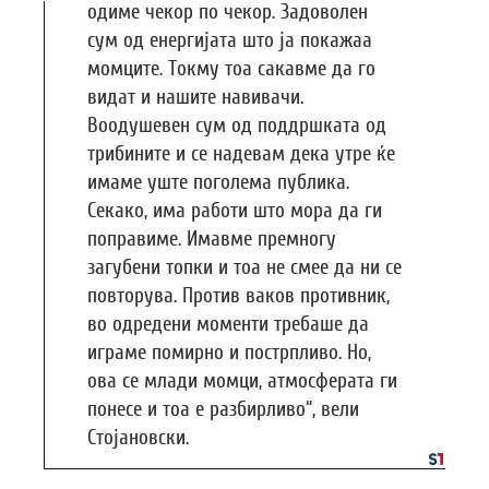
одиме чекор по чекор. Задоволен
сум од енергијата што ја покажаа
момците. Токму тоа сакавме да го
видат и нашите навивачи.
Воодушевен сум од поддршката од
трибините и се надевам дека утре ќе
имаме уште поголема публика.
Секако, има работи што мора да ги
поправиме. Имавме премногу
загубени топки и тоа не смее да ни се
повторува. Против ваков противник,
во одредени моменти требаше да
играме помирно и пострпливо. Но,
ова се млади момци, атмосферата ги
понесе и тоа е разбирливо“, вели
Стојановски.