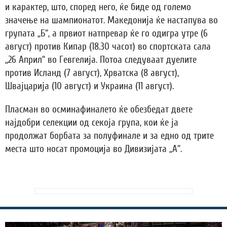
и карактер, што, според него, ќе биде од големо
значење на шампионатот. Македонија ќе настапува во
групата „Б“, а првиот натпревар ќе го одигра утре (6
август) против Кипар (18.30 часот) во спортската сала
„26 Април“ во Гевгелија. Потоа следуваат дуелите
против Исланд (7 август), Хрватска (8 август),
Швајцарија (10 август) и Украина (11 август).
Пласман во осминафиналето ќе обезбедат двете
најдобри селекции од секоја група, кои ќе ја
продолжат борбата за полуфинале и за едно од трите
места што носат промоција во Дивизијата „А“.