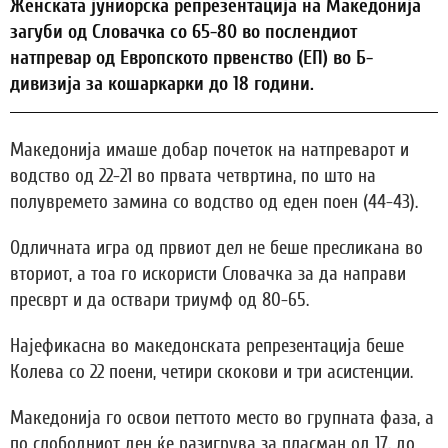
Женската јуниорска репрезентација на Македонија
загуби од Словачка со 65-80 во послендиот
натпревар од Европското првенство (ЕП) во Б-
дивизија за кошаркарки до 18 години.
Македонија имаше добар почеток на натпреварот и
водство од 22-21 во првата четвртина, по што на
полувремето замина со водство од еден поен (44-43).
Одличната игра од првиот дел не беше пресликана во
вториот, а тоа го искористи Словачка за да направи
пресврт и да оствари триумф од 80-65.
Најефикасна во македонската репрезентација беше
Колева со 22 поени, четири скокови и три асистенции.
Македонија го освои петтото место во групната фаза, а
по слободниот ден ќе разигрува за пласман од 17. до