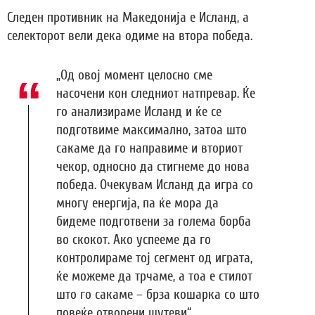
Следен противник на Македонија е Исланд, а
селекторот вели дека одиме на втора победа.
„Од овој момент целосно сме
насочени кон следниот натпревар. Ќе
го анализираме Исланд и ќе се
подготвиме максимално, затоа што
сакаме да го направиме и вториот
чекор, односно да стигнеме до нова
победа. Очекувам Исланд да игра со
многу енергија, па ќе мора да
бидеме подготвени за голема борба
во скокот. Ако успееме да го
контролираме тој сегмент од играта,
ќе можеме да трчаме, а тоа е стилот
што го сакаме – брза кошарка со што
повеќе отворени шутеви“.