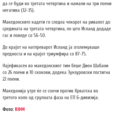
да се буди во третата четвртина и намали на три поени
негатива (32-35).
Македонските кадети го следеа чекорот на ривалот до
средината на третата четвртина, по што Исланд додаде
гас и поведе со 56-50.
До крајот на натпреварот Исланд ја зголемуваше
предноста и на крајот триумфира со 87-75.
Најефикасен во македонскиот тим беше Дион Шабани
со 26 поени и 10 скокови, додека Зунзуровски постигна
22 поени.
Македонија утре ќе се соочи против Хрватска во
третото коло од групната фаза на ЕП Б-дивизија.
Фото:
КФМ