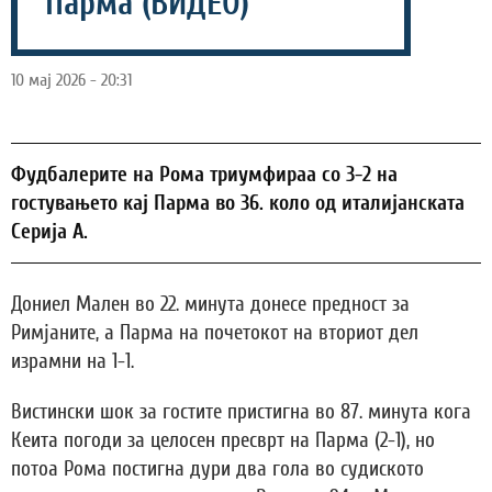
Парма (ВИДЕО)
10 мај 2026 - 20:31
Фудбалерите на Рома триумфираа со 3-2 на
гостувањето кај Парма во 36. коло од италијанската
Серија А.
Дониел Мален во 22. минута донесе предност за
Римјаните, а Парма на почетокот на вториот дел
израмни на 1-1.
Вистински шок за гостите пристигна во 87. минута кога
Кеита погоди за целосен пресврт на Парма (2-1), но
потоа Рома постигна дури два гола во судиското