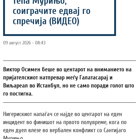
тепа Мурињо,
соиграчите едвај го
спречија (ВИДЕО)
09 август 2026 - 08:43
Виктор Осимен беше во центарот на вниманието на
пријателскиот натпревар меѓу Галатасарај и
Виљареал во Истанбул, но не само поради голот што
го постигна.
Нигерискиот напаѓач се најде во центарот на еден
инцидент во финишот на првото полувреме, кога по
еден дуел влезе во вербален конфликт со Сантијаго
Мурињо.