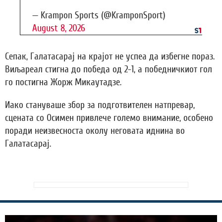
— Krampon Sports (@KramponSport)
August 8, 2026
Сепак, Галатасарај на крајот не успеа да избегне пораз.
Виљареал стигна до победа од 2-1, а победничкиот гол
го постигна Жорж Микаутадзе.
Иако стануваше збор за подготвителен натпревар,
сцената со Осимен привлече големо внимание, особено
поради неизвесноста околу неговата иднина во
Галатасарај.