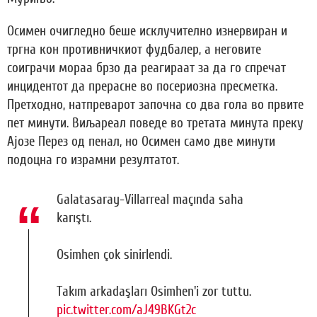
Осимен очигледно беше исклучително изнервиран и
тргна кон противничкиот фудбалер, а неговите
соиграчи мораа брзо да реагираат за да го спречат
инцидентот да прерасне во посериозна пресметка.
Претходно, натпреварот започна со два гола во првите
пет минути. Виљареал поведе во третата минута преку
Ајозе Перез од пенал, но Осимен само две минути
подоцна го израмни резултатот.
Galatasaray-Villarreal maçında saha
karıştı.
Osimhen çok sinirlendi.
Takım arkadaşları Osimhen'i zor tuttu.
pic.twitter.com/aJ49BKGt2c