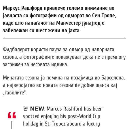
Маркус Рашфорд привлече големо внимание во
јавноста со фотографии од одморот во Сен Тропе,
каде што напаѓачот на Манчестер јунајтед е
забележан со шест жени на јахта.
Фудбалерот користи пауза за одмор од напорната
сезона, а фотографиите покажуваат дека не е премногу
загрижен за неговата иднина.
Минатата сезона ја помина на позајмица во Барселона,
а најверојатно во новата сезона ќе добие шанса кај
„ѓаволите“.
🚨 𝗡𝗘𝗪: Marcus Rashford has been
spotted enjoying his post-World Cup
holiday in St. Tropez aboard a luxury