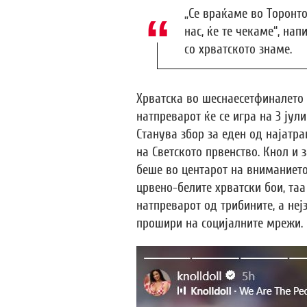
„Се враќаме во Торонто,
нас, ќе те чекаме“, на
со хрватското знаме.
Хрватска во шеснаесетфиналето ќ
натпреварот ќе се игра на 3 јул
Станува збор за еден од најатр
на Светското првенство. Кнол и
беше во центарот на вниманието
црвено-белите хрватски бои, та
натпреварот од трибините, а неј
прошири на социјалните мрежи.