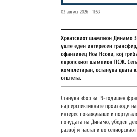
03 август 2026 - 11:53
Хрватскиот шампион Динамо За
уште еден интересен трансфер,
офанзивец Ноа Нсоки, кој треб
европскиот шампион ПСЖ. Сепа
комплетиран, останува двата к
отштета.
Станува збор за 19-годишен фра
најперспективните производи на
интерес покажуваше и португалс
понудата на Динамо, убеден дек
развој и настапи во сениорскиот