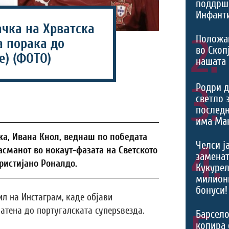
поддрш
Инфант
чка на Хрватска
2.
Положа
а порака до
во Скоп
е) (ФОТО)
нашата
3.
Родри д
светло 
последн
има Ман
ка, Ивана Кнол, веднаш по победата
4.
Челси ј
ласманот во нокаут-фазата на Светското
заменат
ристијано Роналдо.
Кукурељ
милиони
бонуси!
ил на Инстаграм, каде објави
атена до португалската суперѕвезда.
Барсело
копира 