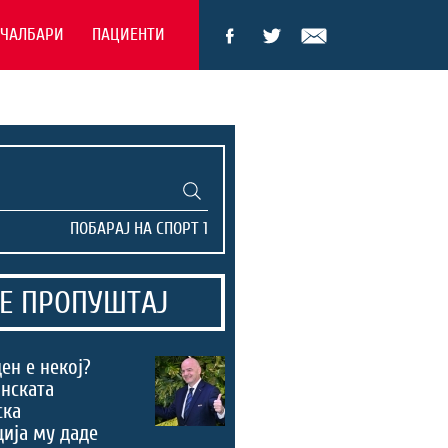
ЕЧАЛБАРИ
ПАЦИЕНТИ
Е ПРОПУШТАЈ
ен е некој?
нската
ска
ија му даде