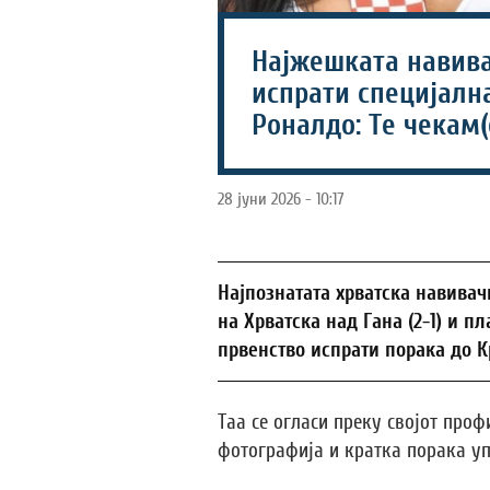
Најжешката навива
испрати специјалн
Роналдо: Те чекам(
28 јуни 2026 - 10:17
Најпознатата хрватска навивач
на Хрватска над Гана (2-1) и п
првенство испрати порака до К
Taa се огласи преку својот проф
фотографија и кратка порака уп