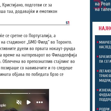
5.
на Реал
 Кристијано, подготви се за
на тале
пиша таа, додавајќи и емотикон
НАЈН
е се сретне со Португалија, а
и на стадионот „БМО Филд“ во Торонто.
МАНЧЕС
НАСЛЕД
активните дуели во првата нокаут-рунда
 за време на натпреварот во Филаделфија
БРАЗИЛ
. Облечена во препознатлив стајлинг во
ПА СЕГ
а позираше со навивачите и го следеше
ЛЕГАНЕ
зината објава по победата брзо се
ТРАНСФ
МАДРИ
ИЗНЕНА
ФУДБАЛ
ПОДДР
РОДРИ 