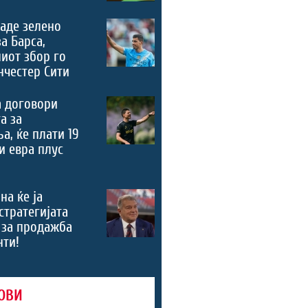
аде зелено
за Барса,
иот збор го
честер Сити
а договори
а за
а, ќе плати 19
 евра плус
на ќе ја
стратегијата
 за продажба
нти!
ОВИ