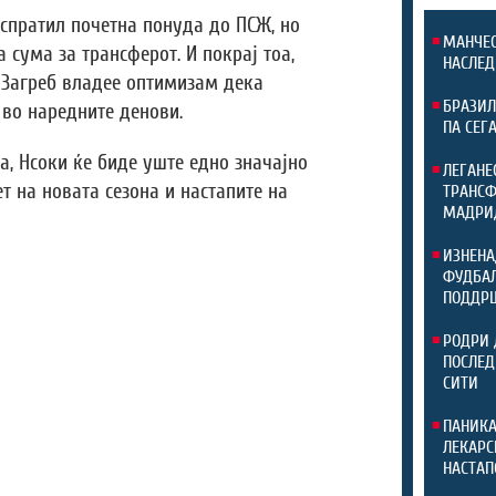
спратил почетна понуда до ПСЖ, но
МАНЧЕС
 сума за трансферот. И покрај тоа,
НАСЛЕД
 Загреб владее оптимизам дека
БРАЗИЛ
во наредните денови.
ПА СЕГ
а, Нсоки ќе биде уште едно значајно
ЛЕГАНЕ
т на новата сезона и настапите на
ТРАНСФ
МАДРИ
ИЗНЕНА
ФУДБАЛ
ПОДДР
РОДРИ 
ПОСЛЕД
СИТИ
ПАНИКА
ЛЕКАРС
НАСТАП