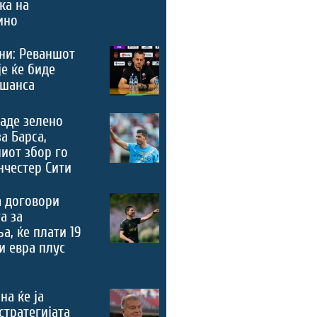
ка на
ино
ни: Реваншот
је ќе биде
 шанса
аде зелено
за Барса,
иот збор го
честер Сити
а договори
а за
а, ќе плати 19
 евра плус
на ќе ја
стратегијата