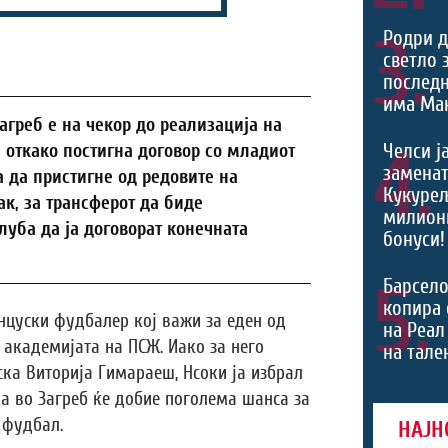
3.
Родри д
светло 
последн
има Ман
греб е на чекор до реализација на
4.
Челси ј
 откако постигна договор со младиот
заменат
а да пристигне од редовите на
Кукурељ
к, за трансферот да биде
милиони
луба да ја договорат конечната
бонуси!
5.
Барсело
копира 
нцуски фудбалер кој важи за еден од
на Реал
 академијата на ПСЖ. Иако за него
на тале
ка Виторија Гимараеш, Нсоки ја избрал
а во Загреб ќе добие поголема шанса за
 фудбал.
НАЈН