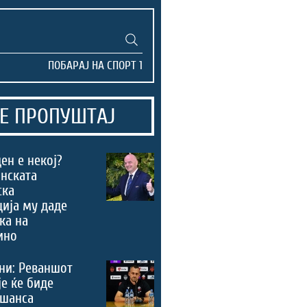
Е ПРОПУШТАЈ
ен е некој?
нската
ска
ија му даде
ка на
ино
ни: Реваншот
је ќе биде
 шанса