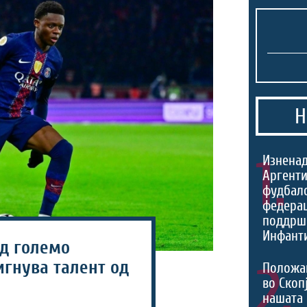
Н
1.
Изненад
Аргенти
фудбал
федерац
поддрш
Инфант
д големо
игнува талент од
2.
Положа
во Скоп
нашата