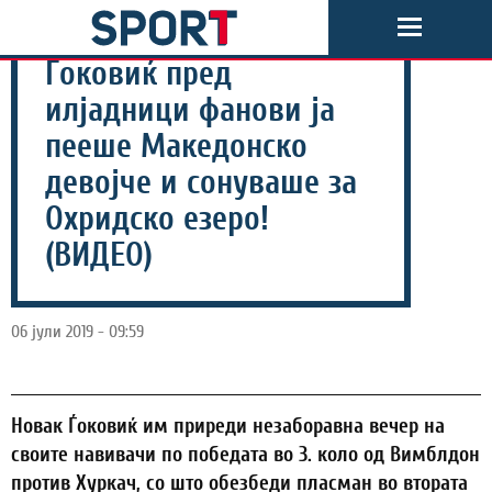
Ѓоковиќ пред
илјадници фанови ја
пееше Македонско
девојче и сонуваше за
Охридско езеро!
(ВИДЕО)
06 јули 2019 - 09:59
Новак Ѓоковиќ им приреди незаборавна вечер на
своите навивачи по победата во 3. коло од Вимблдон
против Хуркач, со што обезбеди пласман во втората