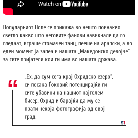
Популарниот Ноле се прикажа во нешто поинакво
светло какво што неговите фанови навикнале да го
гледаат, играше стомачен танц, пееше на арапски, а во
еден момент ја запеа и нашата „Македонско девојче“
за сите пријатели кои ги има во нашата држава.
„Ех, да сум сега крај Охридско езеро“,
си посака Ѓоковиќ потенцирајќи ги
сите убавини на нашиот најголем
бисер, Охрид и барајќи да му се
прати некоја фотографија од овој
град.