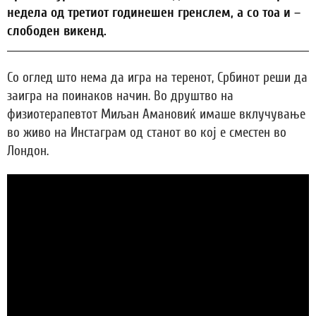
недела од третиот годинешен гренслем, а со тоа и –
слободен викенд.
Со оглед што нема да игра на теренот, Србинот реши да
заигра на поинаков начин. Во друштво на
физиотерапевтот Миљан Амановиќ имаше вклучување
во живо на Инстаграм од станот во кој е сместен во
Лондон.