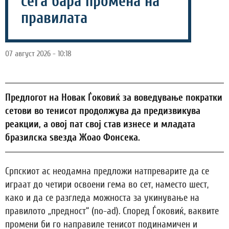
сега бара промена на
правилата
07 август 2026 - 10:18
Предлогот на Новак Ѓоковиќ за воведување пократки
сетови во тенисот продолжува да предизвикува
реакции, а овој пат свој став изнесе и младата
бразилска ѕвезда Жоао Фонсека.
Српскиот ас неодамна предложи натпреварите да се
играат до четири освоени гема во сет, наместо шест,
како и да се разгледа можноста за укинување на
правилото „предност“ (no-ad). Според Ѓоковиќ, ваквите
промени би го направиле тенисот подинамичен и