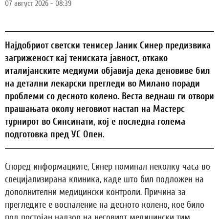
07 август 2026 - 08:39
Најдобриот светски тенисер Јаник Синер предизвика
загриженост кај тениската јавност, откако
италијанските медиуми објавија дека деновиве бил
на детални лекарски прегледи во Милано поради
проблеми со десното колено. Веста веднаш ги отвори
прашањата околу неговиот настап на Мастерс
турнирот во Синсинати, кој е последна голема
подготовка пред УС Опен.
Според информациите, Синер поминал неколку часа во
специјализирана клиника, каде што бил подложен на
дополнителни медицински контроли. Причина за
прегледите е воспаление на десното колено, кое било
под постојан надзор на неговиот медицински тим.