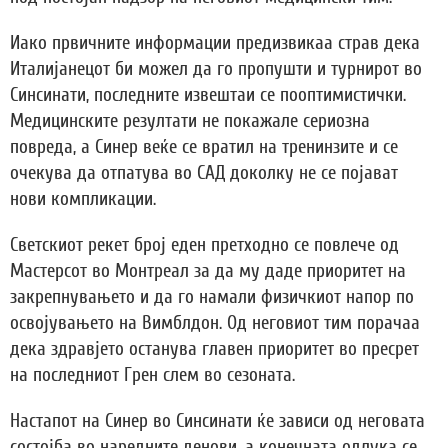
Иако првичните информации предизвикаа страв дека
Италијанецот би можел да го пропушти и турнирот во
Синсинати, последните извештаи се пооптимистички.
Медицинските резултати не покажале сериозна
повреда, а Синер веќе се вратил на тренинзите и се
очекува да отпатува во САД доколку не се појават
нови компликации.
Светскиот рекет број еден претходно се повлече од
Мастерсот во Монтреал за да му даде приоритет на
закрепнувањето и да го намали физичкиот напор по
освојувањето на Вимблдон. Од неговиот тим порачаа
дека здравјето останува главен приоритет во пресрет
на последниот Грен слем во сезоната.
Настапот на Синер во Синсинати ќе зависи од неговата
состојба во наредните денови, а конечната одлука се