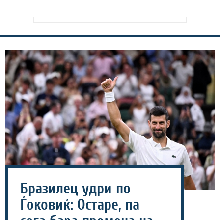
Бразилец удри по
Ѓоковиќ: Остаре, па