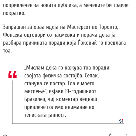
попривлечен за новата публика, а мечевите би траеле
пократко.
Запрашан за оваа идеја на Мастерсот во Торонто,
Фонсека одговори со насмевка и порача дека ја
разбира причината поради која Ѓоковиќ го предлага
тоа.
„Мислам дека го кажува тоа поради
својата физичка состојба. Сепак,
станува сè постар. Тоа е моето
мислење“, изјави 19-годишниот
Бразилец, чиј коментар веднаш
привлече големо внимание во
тениската јавност.