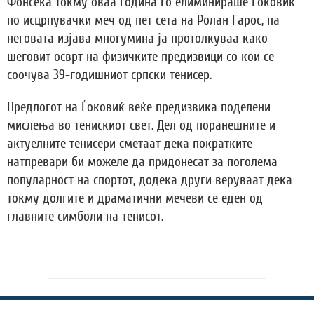
Фонсека токму оваа година го елиминираше Ѓоковиќ
по исцрпувачки меч од пет сета на Ролан Гарос, па
неговата изјава многумина ја протолкуваа како
шеговит осврт на физичките предизвици со кои се
соочува 39-годишниот српски тенисер.
Предлогот на Ѓоковиќ веќе предизвика поделени
мислења во тенискиот свет. Дел од поранешните и
актуелните тенисери сметаат дека пократките
натпревари би можеле да придонесат за поголема
популарност на спортот, додека други веруваат дека
токму долгите и драматични мечеви се еден од
главните симболи на тенисот.