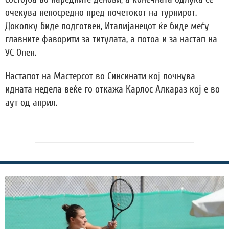
очекува непосредно пред почетокот на турнирот.
Доколку биде подготвен, Италијанецот ќе биде меѓу
главните фаворити за титулата, а потоа и за настап на
УС Опен.
Настапот на Мастерсот во Синсинати кој почнува
идната недела веќе го откажа Карлос Алкараз кој е во
аут од април.