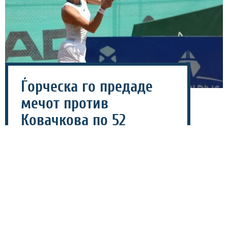
Ѓорческа го предаде
мечот против
Ковачкова по 52
минути борба!
06 август 2026 - 15:01
Македонската тенисерка Лина Ѓорческа не успеа да