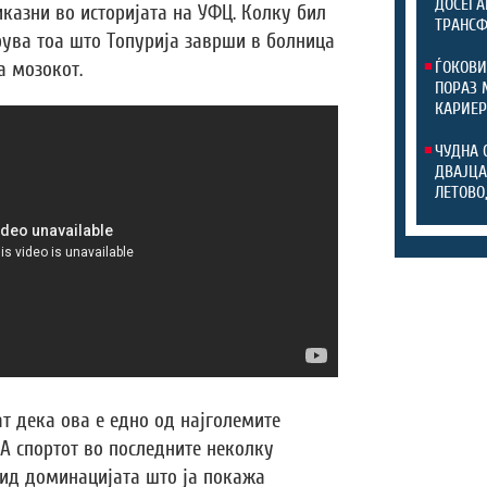
ДОСЕГА
казни во историјата на УФЦ. Колку бил
ТРАНС
рува тоа што Топурија заврши в болница
а мозокот.
ЃОКОВИ
ПОРАЗ 
КАРИЕР
ЧУДНА 
ДВАЈЦА
ЛЕТОВО
т дека ова е едно од најголемите
 спортот во последните неколку
вид доминацијата што ја покажа