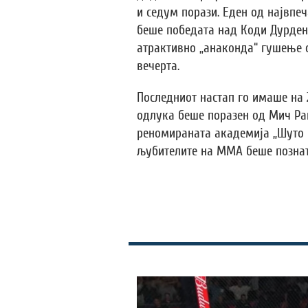
и седум порази. Еден од највпе
беше победата над Коди Дурден 
атрактивно „анаконда“ гушење с
вечерта.
Последниот настап го имаше на 
одлука беше поразен од Мич Ра
реномираната академија „Шуто Б
љубителите на ММА беше познат 