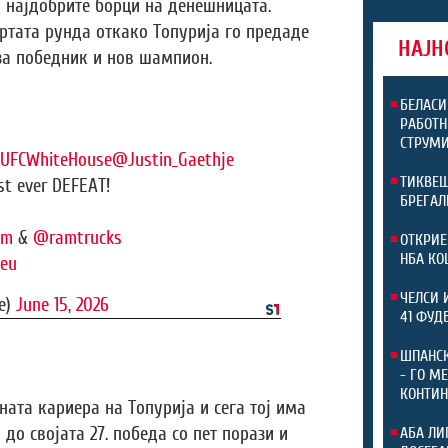
 најдобрите борци на денешницата.
ртата рунда откако Топурија го предаде
НАЈН
 за победник и нов шампион.
БЕЛАСИ
РАБОТН
СТРУМИ
UFCWhiteHouse
@Justin_Gaethje
ТИКВЕШ
rst ever DEFEAT!
БРЕГАЛ
om
&
@ramtrucks
ОТКРИЕ
НБА КО
9eu
ЧЕЛСИ 
e)
June 15, 2026
41 ФУД
ШПАНСК
- ГО М
КОНТИН
ната кариера на Топурија и сега тој има
а до својата 27. победа со пет порази и
АБА ЛИ