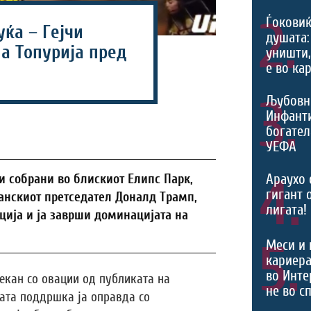
2.
Ѓоковиќ
ќа – Гејчи
душата:
а Топурија пред
уништи,
е во ка
3.
Љубовн
Инфант
богател
УЕФА
4.
Араухо 
и собрани во блискиот Елипс Парк,
гигант 
анскиот претседател Доналд Трамп,
лигата!
ција и ја заврши доминацијата на
5.
Меси и 
кариера
во Инте
екан со овации од публиката на
не во с
јата поддршка ја оправда со