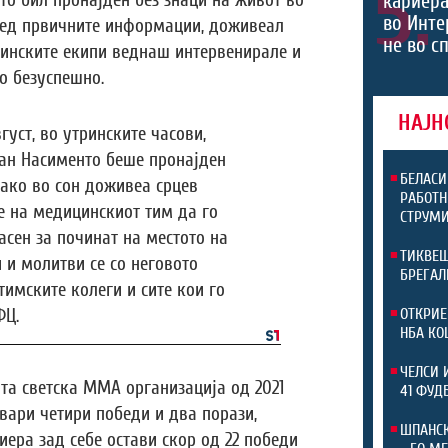
5.
кариера
о бил пронајден без знаци на живот во
во Инте
оред првичните информации, доживеал
не во с
цинските екипи веднаш интервенирале и
о безуспешно.
НАЈН
густ, во утринските часови,
ан Насименто беше пронајден
БЕЛАСИ
како во сон доживеа срцев
РАБОТН
е на медицинскиот тим да го
СТРУМИ
сен за починат на местото на
ТИКВЕШ
 и молитви се со неговото
БРЕГАЛ
 тимските колеги и сите кои го
ОТКРИЕ
ФЦ.
НБА КО
ЧЕЛСИ 
та светска ММА организација од 2021
41 ФУД
вари четири победи и два порази,
ШПАНСК
ера зад себе остави скор од 22 победи