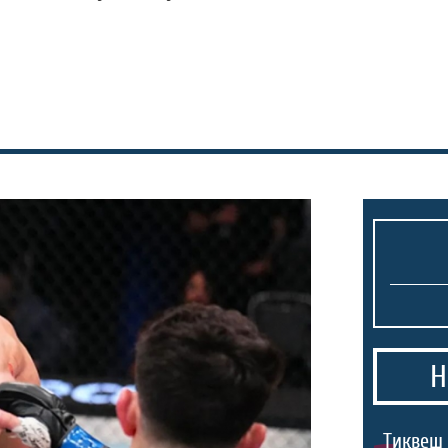
Н
Тиквеш 