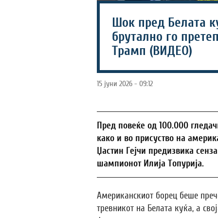
Шок пред Белата ку
брутално го претеп
Трамп (ВИДЕО)
15 јуни 2026 - 09:12
Пред повеќе од 100.000 гледач
како и во присуство на америк
Џастин Гејчи предизвика сенза
шампионот Илија Топурија.
Американскиот борец беше преч
тревникот на Белата куќа, а сво