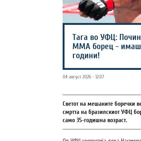
Тага во УФЦ: Почи
ММА борец - имаш
години!
04 август 2026 - 12:07
Светот на мешаните боречки ве
смртта на бразилскиот УФЦ бор
само 35-годишна возраст.