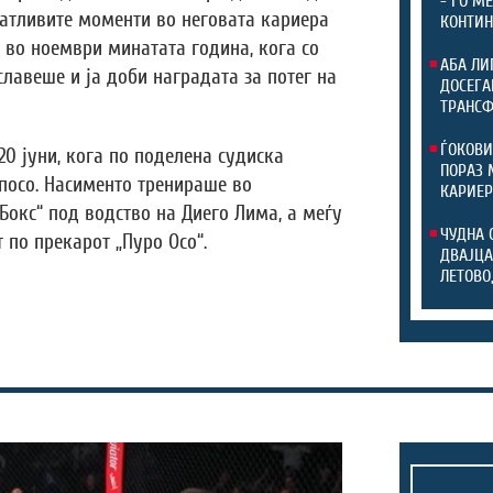
- ГО М
чатливите моменти во неговата кариера
КОНТИН
во ноември минатата година, кога со
АБА ЛИ
лавеше и ја доби наградата за потег на
ДОСЕГА
ТРАНС
ЃОКОВИ
20 јуни, кога по поделена судиска
ПОРАЗ 
посо. Насименто тренираше во
КАРИЕР
окс“ под водство на Диего Лима, а меѓу
ЧУДНА 
по прекарот „Пуро Осо“.
ДВАЈЦА
ЛЕТОВО