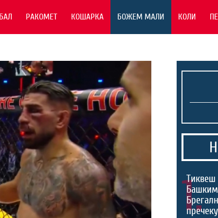
БАЛ
РАКОМЕТ
КОШАРКА
БОЖЕМ МАЛИ
КОЛИ
П
Н
1.
Тиквеш 
Башким
Брегалн
пречек