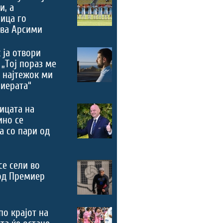
и, а
ица го
ува Арсими
 ја отвори
 „Тој пораз ме
 најтежок ми
риерата“
ицата на
ино се
а со пари од
се сели во
од Премиер
по крајот на