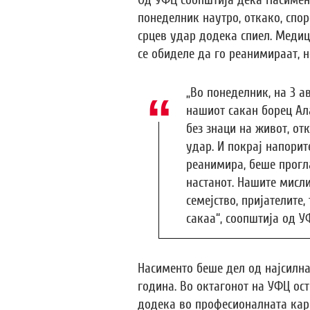
Од УФЦ соопштија дека Насимент
понеделник наутро, откако, сп
срцев удар додека спиел. Меди
се обиделе да го реанимираат, н
„Во понеделник, на 3 ав
нашиот сакан борец Ал
без знаци на живот, от
удар. И покрај напорит
реанимира, беше прогла
настанот. Нашите мисли
семејство, пријателите,
сакаа“, соопштија од У
Насименто беше дел од најсилна
година. Во октагонот на УФЦ ост
додека во професионалната кари