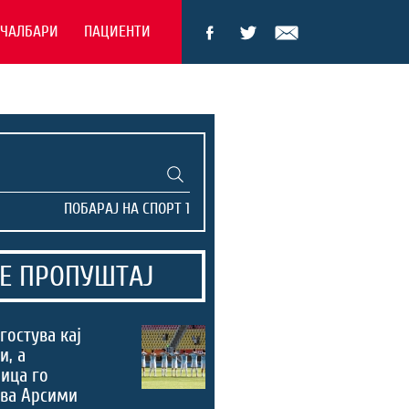
ЕЧАЛБАРИ
ПАЦИЕНТИ
Е ПРОПУШТАЈ
гостува кај
и, а
ица го
ува Арсими