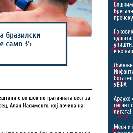
1.
Башким
Брегалн
пречек
2.
Ѓоковиќ
на бразилски
душата:
е само 35
уништи,
е во ка
3.
Љубовн
Инфант
богател
УЕФА
4.
штини е во шок по трагичната вест за
Араухо 
гигант 
ец, Алан Насименто, кој почина на
лигата!
Меси и 