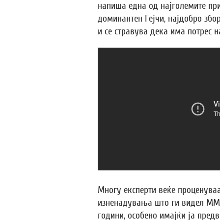
напиша една од најголемите при
доминантен Гејчи, најдобро збо
и се стравува дека има потрес н
Многу експерти веќе проценуваа
изненадувања што ги видел ММА
години, особено имајќи ја пред