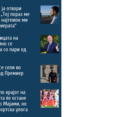
 ја отвори
 „Тој пораз ме
 најтежок ми
риерата“
ицата на
ино се
а со пари од
се сели во
од Премиер
по крајот на
та ќе остане
р Мајами, но
портска улога