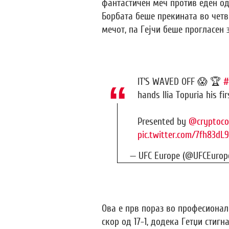
фантастичен меч против еден од
Борбата беше прекината во четв
мечот, па Гејчи беше прогласен
IT'S WAVED OFF 😱 🏆
#
hands Ilia Topuria his fi
Presented by
@cryptoc
pic.twitter.com/7fh83dL
— UFC Europe (@UFCEurop
Ова е прв пораз во професионал
скор од 17-1, додека Гетџи стигн