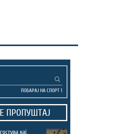
Е ПРОПУШТАЈ
гостува кај