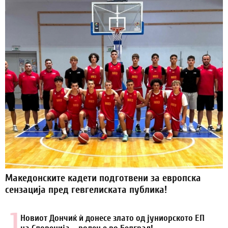
Македонските кадети подготвени за европска
сензација пред гевгелиската публика!
1.
Новиот Дончиќ ѝ донесе злато од јуниорското ЕП