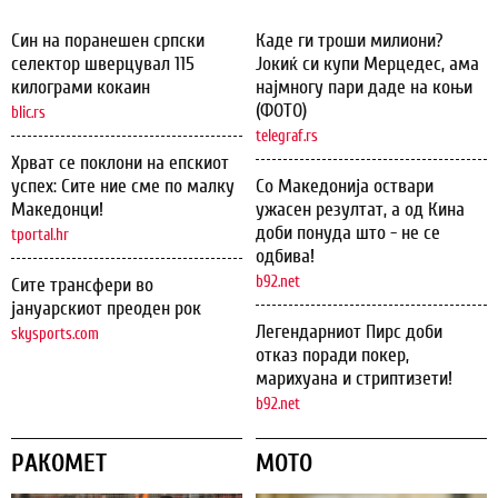
Син на поранешен српски
Каде ги троши милиони?
селектор шверцувал 115
Јокиќ си купи Мерцедес, ама
килограми кокаин
најмногу пари даде на коњи
(ФОТО)
blic.rs
telegraf.rs
Хрват се поклони на епскиот
успех: Сите ние сме по малку
Со Македонија оствари
Македонци!
ужасен резултат, а од Кина
доби понуда што - не се
tportal.hr
одбива!
b92.net
Сите трансфери во
јануарскиот преоден рок
Легендарниот Пирс доби
skysports.com
отказ поради покер,
марихуана и стриптизети!
b92.net
РАКОМЕТ
МОТО