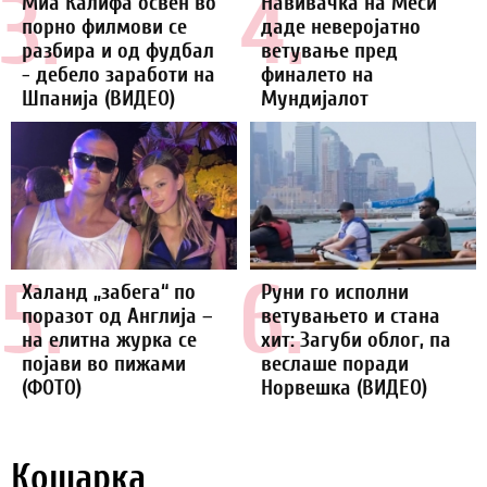
3.
4.
Миа Калифа освен во
Навивачка на Меси
порно филмови се
даде неверојатно
разбира и од фудбал
ветување пред
- дебело заработи на
финалето на
Шпанија (ВИДЕО)
Мундијалот
5.
6.
Халанд „забега“ по
Руни го исполни
поразот од Англија –
ветувањето и стана
на елитна журка се
хит: Загуби облог, па
појави во пижами
веслаше поради
(ФОТО)
Норвешка (ВИДЕО)
Кошарка