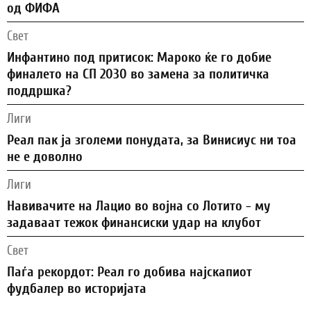
од ФИФА
Свет
Инфантино под притисок: Мароко ќе го добие
финалето на СП 2030 во замена за политичка
поддршка?
Лиги
Реал пак ја зголеми понудата, за Винисиус ни тоа
не е доволно
Лиги
Навивачите на Лацио во војна со Лотито - му
задаваат тежок финансиски удар на клубот
Свет
Паѓа рекордот: Реал го добива најскапиот
фудбалер во историјата