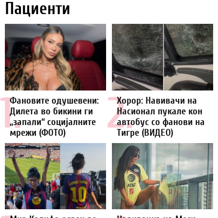
Пациенти
1.
2.
Фановите одушевени:
Хорор: Навивачи на
Дилета во бикини ги
Насионал пукале кон
„запали“ социјалните
автобус со фанови на
мрежи (ФОТО)
Тигре (ВИДЕО)