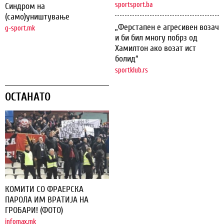
sportsport.ba
Синдром на
(само)уништување
„Ферстапен е агресивен возач
g-sport.mk
и би бил многу побрз од
Хамилтон ако возат ист
болид“
sportklub.rs
ОСТАНАТО
КОМИТИ СО ФРАЕРСКА
ПАРОЛА ИМ ВРАТИЈА НА
ГРОБАРИ! (ФОТО)
infomax.mk