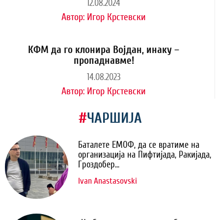
12.08.2024
Автор:
Игор Крстевски
КФМ да го клонира Војдан, инаку –
пропаднавме!
14.08.2023
Автор:
Игор Крстевски
#
ЧАРШИЈА
Баталете ЕМОФ, да се вратиме на
организација на Пифтијада, Ракијада,
Гроздобер...
Ivan Anastasovski