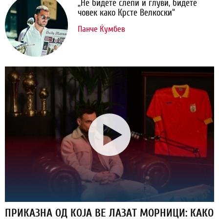
„Не бидете слепи и глуви, бидете
човек како Крсте Велкоски“
Панче Ќумбев
ПРИКАЗНА ОД КОЈА ВЕ ЛАЗАТ МОРНИЦИ: КАКО