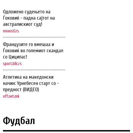
Одложено судењето на
Ѓоковиќ - падна сајтот на
австралискиот суд!
novosti.rs
Французите го вмешаа и
Ѓоковиќ во големиот скандал
со Циципас!
sport.blic.rs
Атлетика на македонски
начин: Урнебесен старт со -
предност (ВИДЕО)
off.net.mk
Фудбал