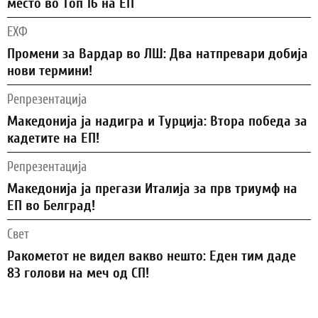
место во Топ 16 на ЕП
ЕХФ
Промени за Вардар во ЛШ: Два натпревари добија
нови термини!
Репрезентација
Македонија ја надигра и Турција: Втора победа за
кадетите на ЕП!
Репрезентација
Македонија ја прегази Италија за прв триумф на
ЕП во Белград!
Свет
Ракометот не видел вакво нешто: Еден тим даде
83 голови на меч од СП!