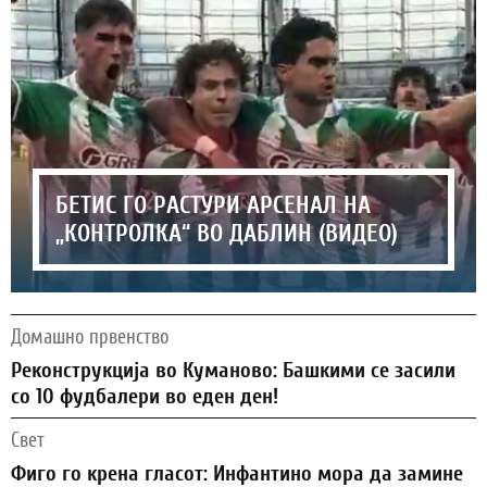
БЕТИС ГО РАСТУРИ АРСЕНАЛ НА
„КОНТРОЛКА“ ВО ДАБЛИН (ВИДЕО)
Домашно првенство
Реконструкција во Куманово: Башкими се засили
со 10 фудбалери во еден ден!
Свет
Фиго го крена гласот: Инфантино мора да замине