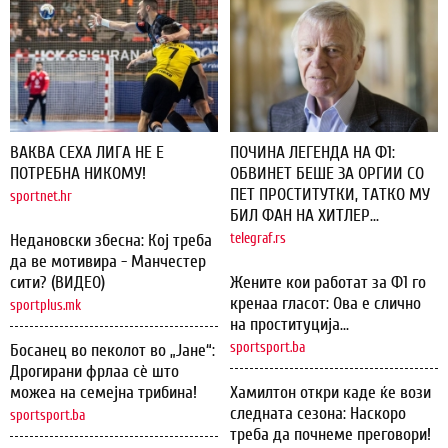
ВАКВА СЕХА ЛИГА НЕ Е
ПОЧИНА ЛЕГЕНДА НА Ф1:
ПОТРЕБНА НИКОМУ!
ОБВИНЕТ БЕШЕ ЗА ОРГИИ СО
ПЕТ ПРОСТИТУТКИ, ТАТКО МУ
sportnet.hr
БИЛ ФАН НА ХИТЛЕР...
Недановски збесна: Кој треба
telegraf.rs
да ве мотивира - Манчестер
сити? (ВИДЕО)
Жените кои работат за Ф1 го
кренаа гласот: Ова е слично
sportplus.mk
на проституција...
sportsport.ba
Босанец во пеколот во „Јане“:
Дрогирани фрлаа сѐ што
можеа на семејна трибина!
Хамилтон откри каде ќе вози
следната сезона: Наскоро
sportsport.ba
треба да почнеме преговори!