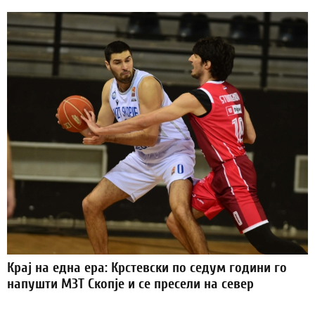
Крај на една ера: Крстевски по седум години го
напушти МЗТ Скопје и се пресели на север