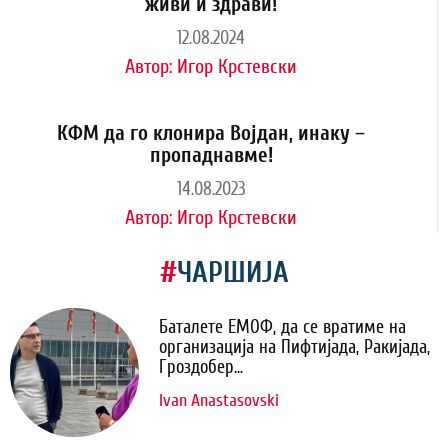
живи и здрави!
12.08.2024
Автор:
Игор Крстевски
КФМ да го клонира Војдан, инаку –
пропаднавме!
14.08.2023
Автор:
Игор Крстевски
#
ЧАРШИЈА
Баталете ЕМОФ, да се вратиме на
организација на Пифтијада, Ракијада,
Гроздобер...
Ivan Anastasovski