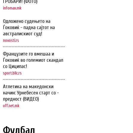
ГРОБАРИ! (ФОТО)
infomax.mk
Одложено судењето на
Ѓоковиќ - падна сајтот на
австралискиот суд!
novosti.rs
Французите го вмешаа и
Ѓоковиќ во големиот скандал
со Циципас!
sport.blic.rs
Атлетика на македонски
начин: Урнебесен старт со -
предност (ВИДЕО)
off.net.mk
Фудбал