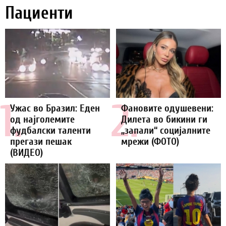
Пациенти
1.
2.
Ужас во Бразил: Еден
Фановите одушевени:
од најголемите
Дилета во бикини ги
фудбалски таленти
„запали“ социјалните
прегази пешак
мрежи (ФОТО)
(ВИДЕО)