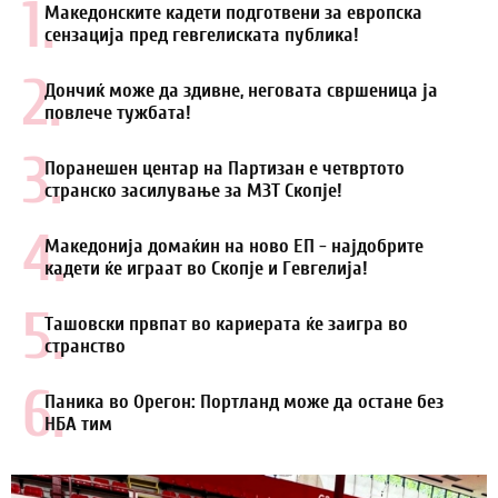
1.
Македонските кадети подготвени за европска
сензација пред гевгелиската публика!
2.
Дончиќ може да здивне, неговата свршеница ја
повлече тужбата!
3.
Поранешен центар на Партизан е четвртото
странско засилување за МЗТ Скопје!
4.
Македонија домаќин на ново ЕП - најдобрите
кадети ќе играат во Скопје и Гевгелија!
5.
Ташовски првпат во кариерата ќе заигра во
странство
6.
Паника во Орегон: Портланд може да остане без
НБА тим