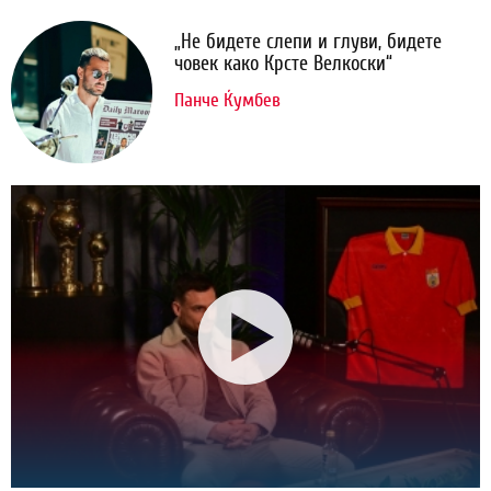
„Не бидете слепи и глуви, бидете
човек како Крсте Велкоски“
Панче Ќумбев