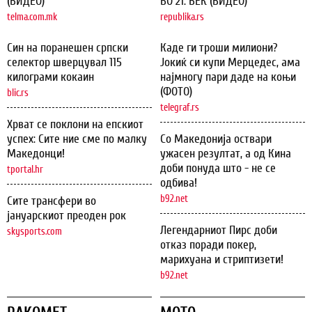
(ВИДЕО)
ВО 21. ВЕК (ВИДЕО)
telma.com.mk
republika.rs
Син на поранешен српски
Каде ги троши милиони?
селектор шверцувал 115
Јокиќ си купи Мерцедес, ама
килограми кокаин
најмногу пари даде на коњи
(ФОТО)
blic.rs
telegraf.rs
Хрват се поклони на епскиот
успех: Сите ние сме по малку
Со Македонија оствари
Македонци!
ужасен резултат, а од Кина
доби понуда што - не се
tportal.hr
одбива!
b92.net
Сите трансфери во
јануарскиот преоден рок
Легендарниот Пирс доби
skysports.com
отказ поради покер,
марихуана и стриптизети!
b92.net