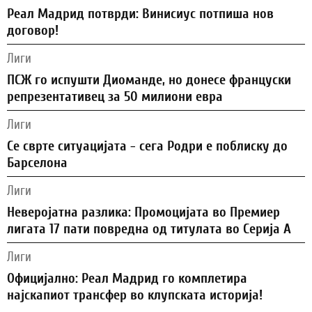
Реал Мадрид потврди: Винисиус потпиша нов
договор!
Лиги
ПСЖ го испушти Диоманде, но донесе француски
репрезентативец за 50 милиони евра
Лиги
Се сврте ситуацијата - сега Родри е поблиску до
Барселона
Лиги
Неверојатна разлика: Промоцијата во Премиер
лигата 17 пати повредна од титулата во Серија А
Лиги
Официјално: Реал Мадрид го комплетира
најскапиот трансфер во клупската историја!