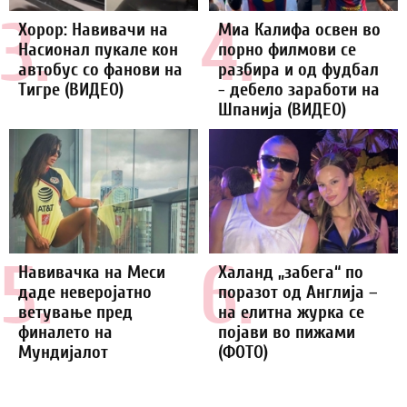
3.
4.
Хорор: Навивачи на
Миа Калифа освен во
Насионал пукале кон
порно филмови се
автобус со фанови на
разбира и од фудбал
Тигре (ВИДЕО)
- дебело заработи на
Шпанија (ВИДЕО)
5.
6.
Навивачка на Меси
Халанд „забега“ по
даде неверојатно
поразот од Англија –
ветување пред
на елитна журка се
финалето на
појави во пижами
Мундијалот
(ФОТО)