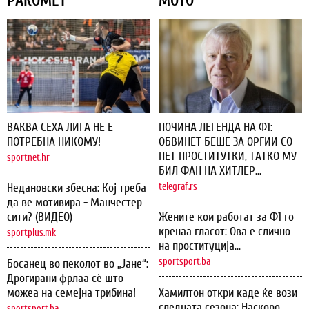
РАКОМЕТ
МОТО
ВАКВА СЕХА ЛИГА НЕ Е
ПОЧИНА ЛЕГЕНДА НА Ф1:
ПОТРЕБНА НИКОМУ!
ОБВИНЕТ БЕШЕ ЗА ОРГИИ СО
ПЕТ ПРОСТИТУТКИ, ТАТКО МУ
sportnet.hr
БИЛ ФАН НА ХИТЛЕР...
Недановски збесна: Кој треба
telegraf.rs
да ве мотивира - Манчестер
сити? (ВИДЕО)
Жените кои работат за Ф1 го
кренаа гласот: Ова е слично
sportplus.mk
на проституција...
sportsport.ba
Босанец во пеколот во „Јане“:
Дрогирани фрлаа сѐ што
можеа на семејна трибина!
Хамилтон откри каде ќе вози
следната сезона: Наскоро
sportsport.ba