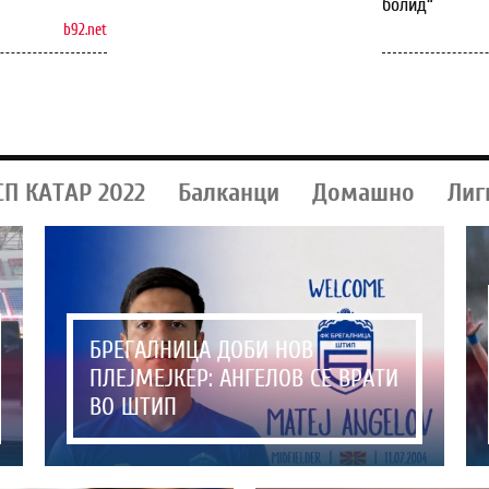
болид“
b92.net
СП КАТАР 2022
Балканци
Домашно
Лиг
БРЕГАЛНИЦА ДОБИ НОВ
ПЛЕЈМЕЈКЕР: АНГЕЛОВ СЕ ВРАТИ
ВО ШТИП