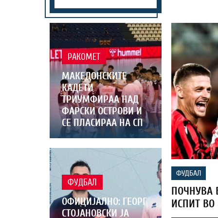
РАКОМЕТ
МАКЕДОНСКИТЕ
КАДЕТИ
ТРИУМФИРАА НАД
ФАРСКИ ОСТРОВИ И
СЕ ПЛАСИРАА НА СП
ФУДБАЛ
ФУДБАЛ
ПОЧНУВА 
ОФИЦИЈАЛНО: ГЕОРГ
ИСПИТ ВО
СТОЈАНОВСКИ ЈА