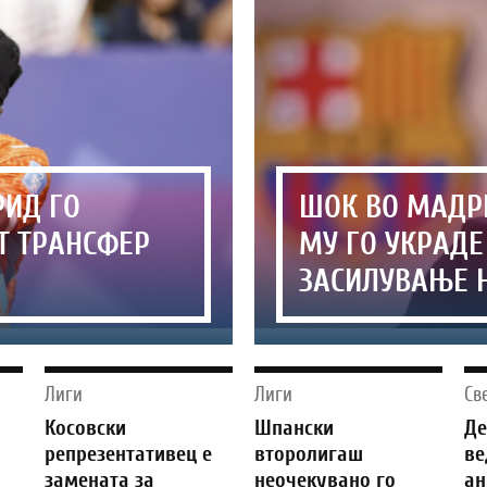
РИД ГО
ШОК ВО МАДРИ
Т ТРАНСФЕР
МУ ГО УКРАД
ЗАСИЛУВАЊЕ 
Лиги
Лиги
Св
г
Косовски
Шпански
Д
репрезентативец е
второлигаш
ве
замената за
неочекувано го
ан