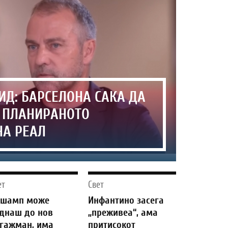
Д: БАРСЕЛОНА САКА ДА
Е ПЛАНИРАНОТО
НА РЕАЛ
ет
Свет
ешамп може
Инфантино засега
днаш до нов
„преживеа“, ама
гажман, има
притисокот