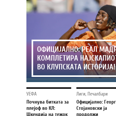
ОФИЦИЈАЛНО: РЕАЛ МАД
КОМПЛЕТИРА НАЈСКАПИО
ВО КЛУПСКАТА ИСТОРИЈА!
УЕФА
Лиги, Печалбари
Почнува битката за
Официјално: Геор
плејоф во КЛ:
Стојановски ја
Шкендија на тежок
продолжи