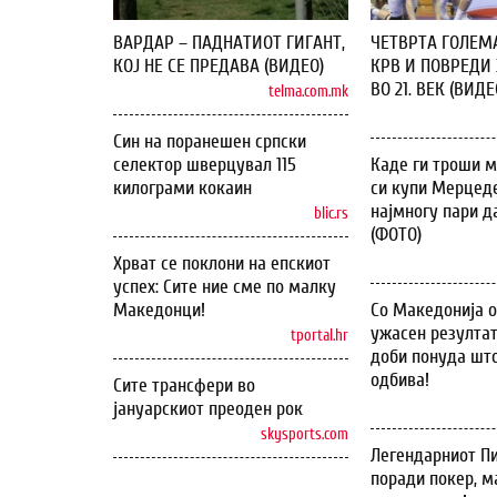
ВАРДАР – ПАДНАТИОТ ГИГАНТ,
ЧЕТВРТА ГОЛЕМ
КОЈ НЕ СЕ ПРЕДАВА (ВИДЕО)
КРВ И ПОВРЕДИ 
ВО 21. ВЕК (ВИДЕ
telma.com.mk
Син на поранешен српски
селектор шверцувал 115
Каде ги троши м
килограми кокаин
си купи Мерцеде
најмногу пари д
blic.rs
(ФОТО)
Хрват се поклони на епскиот
успех: Сите ние сме по малку
Македонци!
Со Македонија 
ужасен резултат
tportal.hr
доби понуда што
одбива!
Сите трансфери во
јануарскиот преоден рок
skysports.com
Легендарниот Пи
поради покер, м