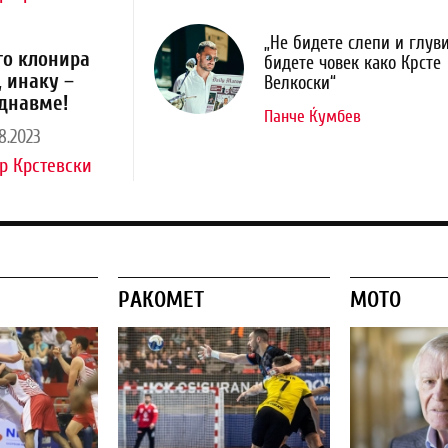
„Не бидете слепи и глуви
го клонира
бидете човек како Крсте
, инаку –
Велкоски“
днавме!
Панче Ќумбев
8.2023
р Крстевски
РАКОМЕТ
МОТО