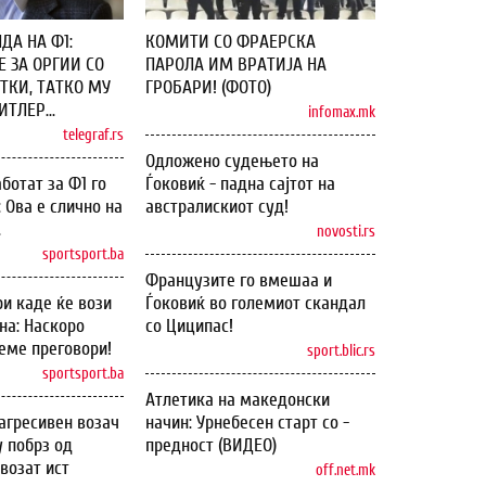
ДА НА Ф1:
КОМИТИ СО ФРАЕРСКА
 ЗА ОРГИИ СО
ПАРОЛА ИМ ВРАТИЈА НА
ТКИ, ТАТКО МУ
ГРОБАРИ! (ФОТО)
ТЛЕР...
infomax.mk
telegraf.rs
Одложено судењето на
ботат за Ф1 го
Ѓоковиќ - падна сајтот на
: Ова е слично на
австралискиот суд!
.
novosti.rs
sportsport.ba
Французите го вмешаа и
и каде ќе вози
Ѓоковиќ во големиот скандал
на: Наскоро
со Циципас!
еме преговори!
sport.blic.rs
sportsport.ba
Атлетика на македонски
агресивен возач
начин: Урнебесен старт со -
у побрз од
предност (ВИДЕО)
возат ист
off.net.mk