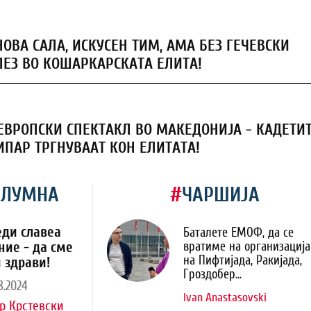
НОВА САЛА, ИСКУСЕН ТИМ, АМА БЕЗ ГЕЧЕВСКИ
ЛЕЗ ВО КОШАРКАРСКАТА ЕЛИТА!
ЕВРОПСКИ СПЕКТАКЛ ВО МАКЕДОНИЈА - КАДЕТИ
ИПАР ТРГНУВААТ КОН ЕЛИТАТА!
ОЛУМНА
#
ЧАРШИЈА
еди славеа
Баталете ЕМОФ, да се
ние - да сме
вратиме на организација
на Пифтијада, Ракијада,
 здрави!
Гроздобер...
8.2024
Ivan Anastasovski
р Крстевски