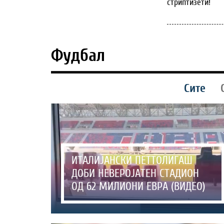
стриптизети!
Фудбал
Сите
ИТАЛИЈАНСКИ ПЕТТОЛИГАШ
ДОБИ НЕВЕРОЈАТЕН СТАДИОН
ОД 62 МИЛИОНИ ЕВРА (ВИДЕО)