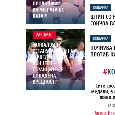
ПРОДОЛЖИ
КОШАРКА
КАРИЕРАТА ВО
КАТАР!
ШТИП СО 
СОНУВА В
РАКОМЕТ
КОШАРКА
„АЛКАЛОИД
ПОЧНУВА 
ОСТАНУВА ВЕРЕН НА
ПРОТИВ К
МАКЕДОНСКИОТ
КОНЦЕПТ -
СТРАНЦИТЕ СЕ
#
К
ДОДАДЕНА
ВРЕДНОСТ!“
Сите сос
медали, а 
живи и
12.0
Автор:
Иго