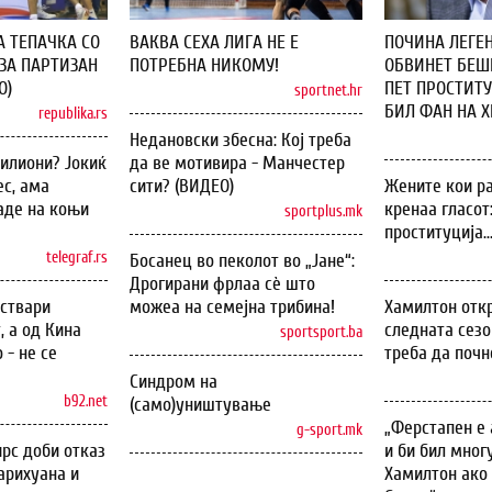
А ТЕПАЧКА СО
ВАКВА СЕХА ЛИГА НЕ Е
ПОЧИНА ЛЕГЕН
ЗА ПАРТИЗАН
ПОТРЕБНА НИКОМУ!
ОБВИНЕТ БЕШЕ
О)
ПЕТ ПРОСТИТУ
sportnet.hr
БИЛ ФАН НА ХИ
republika.rs
Недановски збесна: Кој треба
илиони? Јокиќ
да ве мотивира - Манчестер
с, ама
сити? (ВИДЕО)
Жените кои ра
аде на коњи
кренаа гласот
sportplus.mk
проституција..
telegraf.rs
Босанец во пеколот во „Јане“:
Дрогирани фрлаа сѐ што
оствари
можеа на семејна трибина!
Хамилтон откр
, а од Кина
следната сезо
sportsport.ba
 - не се
треба да почн
Синдром на
b92.net
(само)уништување
„Ферстапен е 
g-sport.mk
рс доби отказ
и би бил мног
арихуана и
Хамилтон ако 