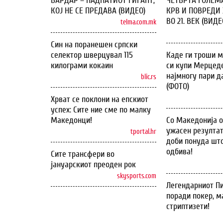
ВАРДАР – ПАДНАТИОТ ГИГАНТ,
ЧЕТВРТА ГОЛЕМ
КОЈ НЕ СЕ ПРЕДАВА (ВИДЕО)
КРВ И ПОВРЕДИ 
ВО 21. ВЕК (ВИДЕ
telma.com.mk
Син на поранешен српски
селектор шверцувал 115
Каде ги троши м
килограми кокаин
си купи Мерцеде
најмногу пари д
blic.rs
(ФОТО)
Хрват се поклони на епскиот
успех: Сите ние сме по малку
Македонци!
Со Македонија 
ужасен резултат
tportal.hr
доби понуда што
одбива!
Сите трансфери во
јануарскиот преоден рок
skysports.com
Легендарниот Пи
поради покер, м
стриптизети!