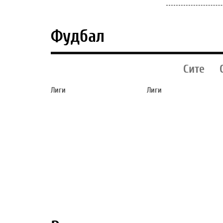
Фудбал
Сите
Лиги
Лиги
АНГЛИСКИ
ФИОРЕНТИНА СЕ
РЕПРЕЗЕНТАТИВЕЦ
ПОФАЛИ, „КРАЛО
ПРЕТЕПАЛ МАЖ ВО
МАСТАНТУОНО Ќ
НОЌЕН КЛУБ И ЌЕ
ИГРА ВО ФИРЕНЦ
ЗАВРШИ НА СУД!
(ВИДЕО)