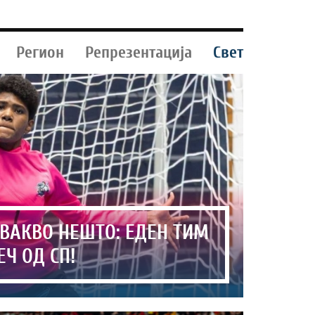
Регион
Репрезентација
Свет
ВАКВО НЕШТО: ЕДЕН ТИМ
Ч ОД СП!