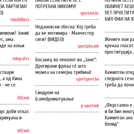
А ТЕПАЧКА СО
ВАКВА СЕХА ЛИГА НЕ Е
ПОЧИНА ЛЕГЕН
ЗА ПАРТИЗАН
ПОТРЕБНА НИКОМУ!
ОБВИНЕТ БЕШЕ
О)
ПЕТ ПРОСТИТУ
sportnet.hr
БИЛ ФАН НА ХИ
republika.rs
Недановски збесна: Кој треба
илиони? Јокиќ
да ве мотивира - Манчестер
с, ама
сити? (ВИДЕО)
Жените кои ра
аде на коњи
кренаа гласот
sportplus.mk
проституција..
telegraf.rs
Босанец во пеколот во „Јане“:
Дрогирани фрлаа сѐ што
оствари
можеа на семејна трибина!
Хамилтон откр
, а од Кина
следната сезо
sportsport.ba
 - не се
треба да почн
Синдром на
b92.net
(само)уништување
„Ферстапен е 
g-sport.mk
рс доби отказ
и би бил мног
арихуана и
Хамилтон ако 
болид“
b92.net