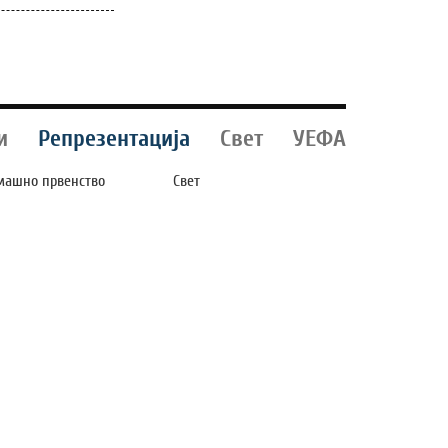
и
Репрезентација
Свет
УЕФА
машно првенство
Свет
ЛЕКС Ѝ ГОСТУВА
ЧЕТИРИ БОМБИ ЗА
 ШКЕНДИЈА (А):
МЕСИ, РОНАЛДО
РАТОВЦИ ПО НОВ
БИЛ ПРОГОНУВАН,
РИУМФ,
СУДИЈА ДОБИЛ
ОМАЌИНОТ БРКА -
6.000 СМРТНИ
СТОРИСКА
ЗАКАНИ
ОБЕДА!