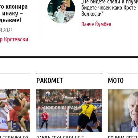
„Не бидете слепи и глуви
го клонира
бидете човек како Крсте
, инаку –
Велкоски“
днавме!
Панче Ќумбев
8.2023
р Крстевски
РАКОМЕТ
МОТО