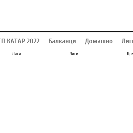
СП КАТАР 2022
Балканци
Домашно
Лиг
Лиги
Лиги
До
СИТИ ЈА ОДБИ
ЕНДРИК ОДИ НА
СИ
Т“
ПРВАТА ПОНУДА НА
ПОЗАЈМИЦА ВО
НА
Е
БАРСА ЗА РОДРИ!
ПРЕМИЕР ЛИГАТА!?
К
А!
Т
Д
И
П