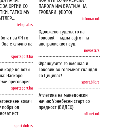
ДА НА Ф1:
КОМИТИ СО ФРАЕРСКА
 ЗА ОРГИИ СО
ПАРОЛА ИМ ВРАТИЈА НА
ТКИ, ТАТКО МУ
ГРОБАРИ! (ФОТО)
ТЛЕР...
infomax.mk
telegraf.rs
Одложено судењето на
ботат за Ф1 го
Ѓоковиќ - падна сајтот на
: Ова е слично на
австралискиот суд!
.
novosti.rs
sportsport.ba
Французите го вмешаа и
и каде ќе вози
Ѓоковиќ во големиот скандал
на: Наскоро
со Циципас!
еме преговори!
sport.blic.rs
sportsport.ba
Атлетика на македонски
агресивен возач
начин: Урнебесен старт со -
у побрз од
предност (ВИДЕО)
возат ист
off.net.mk
sportklub.rs