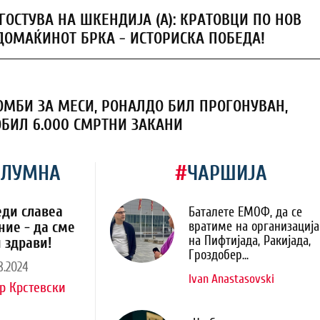
ГОСТУВА НА ШКЕНДИЈА (А): КРАТОВЦИ ПО НОВ
ДОМАЌИНОТ БРКА - ИСТОРИСКА ПОБЕДА!
ОМБИ ЗА МЕСИ, РОНАЛДО БИЛ ПРОГОНУВАН,
ОБИЛ 6.000 СМРТНИ ЗАКАНИ
ОЛУМНА
#
ЧАРШИЈА
еди славеа
Баталете ЕМОФ, да се
ние - да сме
вратиме на организација
на Пифтијада, Ракијада,
 здрави!
Гроздобер...
8.2024
Ivan Anastasovski
р Крстевски