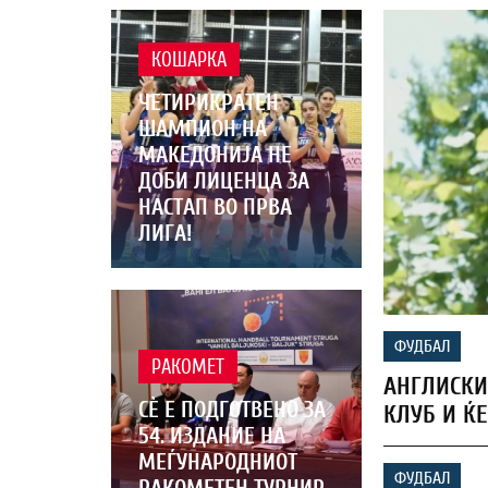
КОШАРКА
ЧЕТИРИКРАТЕН
ШАМПИОН НА
МАКЕДОНИЈА НЕ
ДОБИ ЛИЦЕНЦА ЗА
НАСТАП ВО ПРВА
ЛИГА!
ФУДБАЛ
РАКОМЕТ
АНГЛИСКИ
СЀ Е ПОДГОТВЕНО ЗА
КЛУБ И ЌЕ
54. ИЗДАНИЕ НА
МЕЃУНАРОДНИОТ
ФУДБАЛ
РАКОМЕТЕН ТУРНИР