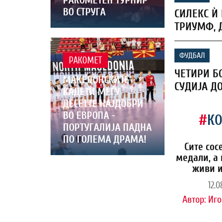
ВО СТРУГА
СИЛЕКС Ѝ 
ТРИУМФ, 
ФУДБАЛ
РАКОМЕТ
ЧЕТИРИ Б
МАКЕДОНСКИТЕ
СУДИЈА Д
КАДЕТИ МЕЃУ
ДЕСЕТТЕ НАЈДОБРИ
ВО ЕВРОПА -
#
К
ПОРТУГАЛИЈА ПАДНА
ПО ГОЛЕМА ДРАМА!
Сите сос
медали, а 
живи и
12.0
Автор:
Иго