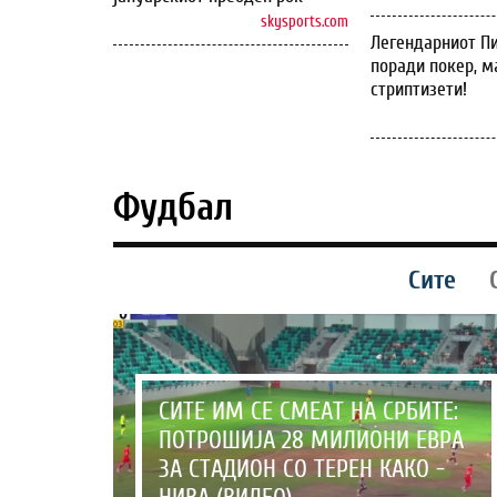
skysports.com
Легендарниот Пи
поради покер, м
стриптизети!
Фудбал
Сите
СИТЕ ИМ СЕ СМЕАТ НА СРБИТЕ:
ПОТРОШИЈА 28 МИЛИОНИ ЕВРА
ЗА СТАДИОН СО ТЕРЕН КАКО -