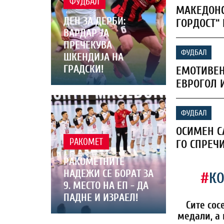
ФУДБАЛ
МАКЕДОНС
ДЕН ЗА ДЕРБИ:
ГОРДОСТ“ 
ВАРДАР ЈА
ПРЕЧЕКУВА
ФУДБАЛ
ШКЕНДИЈА НА
ГРАДСКИ!
ЕМОТИВЕН
ЕВРОГОЛ 
ФУДБАЛ
ОСИМЕН С
РАКОМЕТ
ГО СПРЕЧИ
РАКОМЕТНИТЕ
НАДЕЖИ СЕ БОРАТ ЗА
#
К
9. МЕСТО НА ЕП - ДА
ПАДНЕ И ИЗРАЕЛ!
Сите сос
медали, а 