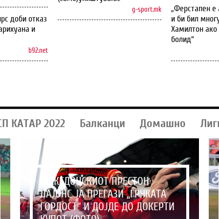
„Ферстапен е 
g-sport.mk
рс доби отказ
и би бил мног
арихуана и
Хамилтон ако 
болид“
b92.net
СП КАТАР 2022
Балканци
Домашно
Лиг
МАКЕДОНСКИОТ ПРЕСТОН
ЛАЈОНС ЈА ПРЕГАЗИ „ГРЧКАТА
ГОРДОСТ“ И ДОЈДЕ ДО ДОКЕРТИ