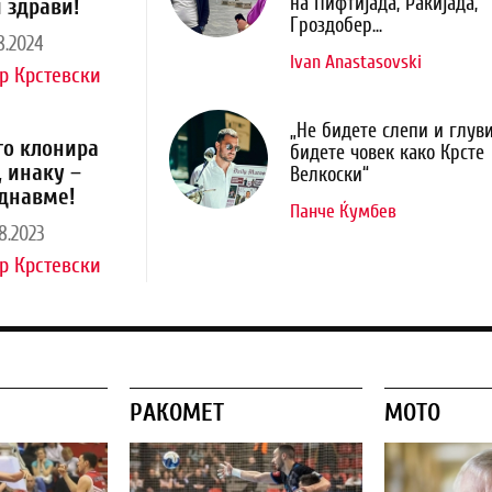
на Пифтијада, Ракијада,
 здрави!
Гроздобер...
8.2024
Ivan Anastasovski
р Крстевски
„Не бидете слепи и глуви
го клонира
бидете човек како Крсте
, инаку –
Велкоски“
днавме!
Панче Ќумбев
8.2023
р Крстевски
РАКОМЕТ
МОТО