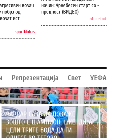
агресивен возач
начин: Урнебесен старт со -
у побрз од
предност (ВИДЕО)
возат ист
off.net.mk
sportklub.rs
и
Репрезентација
Свет
УЕФА
ВАРДАР САКА ДА ПОКАЖЕ
ЗОШТО Е ШАМПИОН, ШКЕНДИЈА
ЦЕЛИ ТРИТЕ БОДА ДА ГИ