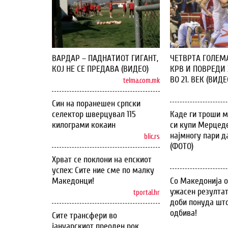
ВАРДАР – ПАДНАТИОТ ГИГАНТ,
ЧЕТВРТА ГОЛЕМ
КОЈ НЕ СЕ ПРЕДАВА (ВИДЕО)
КРВ И ПОВРЕДИ 
ВО 21. ВЕК (ВИДЕ
telma.com.mk
Син на поранешен српски
селектор шверцувал 115
Каде ги троши м
килограми кокаин
си купи Мерцеде
најмногу пари д
blic.rs
(ФОТО)
Хрват се поклони на епскиот
успех: Сите ние сме по малку
Македонци!
Со Македонија 
ужасен резултат
tportal.hr
доби понуда што
одбива!
Сите трансфери во
јануарскиот преоден рок