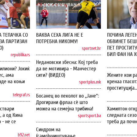
А ТЕПАЧКА СО
ВАКВА СЕХА ЛИГА НЕ Е
ПОЧИНА ЛЕГЕН
ЗА ПАРТИЗАН
ПОТРЕБНА НИКОМУ!
ОБВИНЕТ БЕШЕ
О)
ПЕТ ПРОСТИТУ
sportnet.hr
БИЛ ФАН НА ХИ
republika.rs
Недановски збесна: Кој треба
илиони? Јокиќ
да ве мотивира - Манчестер
с, ама
сити? (ВИДЕО)
Жените кои ра
аде на коњи
кренаа гласот
sportplus.mk
проституција..
telegraf.rs
Босанец во пеколот во „Јане“:
Дрогирани фрлаа сѐ што
оствари
можеа на семејна трибина!
Хамилтон откр
, а од Кина
следната сезо
sportsport.ba
 - не се
треба да почн
Синдром на
b92.net
(само)уништување