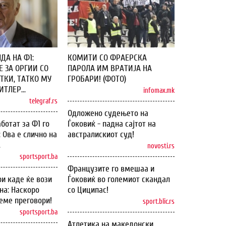
ДА НА Ф1:
КОМИТИ СО ФРАЕРСКА
 ЗА ОРГИИ СО
ПАРОЛА ИМ ВРАТИЈА НА
ТКИ, ТАТКО МУ
ГРОБАРИ! (ФОТО)
ТЛЕР...
infomax.mk
telegraf.rs
Одложено судењето на
ботат за Ф1 го
Ѓоковиќ - падна сајтот на
: Ова е слично на
австралискиот суд!
.
novosti.rs
sportsport.ba
Французите го вмешаа и
и каде ќе вози
Ѓоковиќ во големиот скандал
на: Наскоро
со Циципас!
еме преговори!
sport.blic.rs
sportsport.ba
Атлетика на македонски