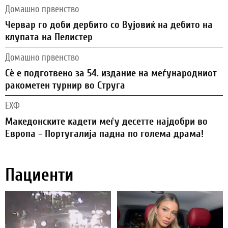
Домашно првенство
Червар го доби дербито со Вујовиќ на дебито на
клупата на Пелистер
Домашно првенство
Сѐ е подготвено за 54. издание на меѓународниот
ракометен турнир во Струга
ЕХФ
Македонските кадети меѓу десетте најдобри во
Европа - Португалија падна по голема драма!
Пациенти