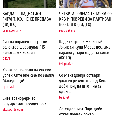
ВАРДАР – ПАДНАТИОТ
ЧЕТВРТА ГОЛЕМА ТЕПАЧКА СО
ГИГАНТ, КОЈ НЕ СЕ ПРЕДАВА
КРВ И ПОВРЕДИ ЗА ПАРТИЗАН
(ВИДЕО)
ВО 21. ВЕК (ВИДЕО)
telma.com.mk
republika.rs
Син на поранешен српски
Каде ги троши милиони?
селектор шверцувал 115
Јокиќ си купи Мерцедес, ама
килограми кокаин
најмногу пари даде на коњи
(ФОТО)
blic.rs
telegraf.rs
Хрват се поклони на епскиот
успех: Сите ние сме по малку
Со Македонија оствари
Македонци!
ужасен резултат, а од Кина
доби понуда што - не се
tportal.hr
одбива!
b92.net
Сите трансфери во
јануарскиот преоден рок
Легендарниот Пирс доби
skysports.com
отказ поради покер,