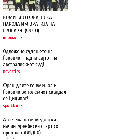
КОМИТИ СО ФРАЕРСКА
ПАРОЛА ИМ ВРАТИЈА НА
ГРОБАРИ! (ФОТО)
infomax.mk
Одложено судењето на
Ѓоковиќ - падна сајтот на
австралискиот суд!
novosti.rs
Французите го вмешаа и
Ѓоковиќ во големиот скандал
со Циципас!
sport.blic.rs
Атлетика на македонски
начин: Урнебесен старт со -
предност (ВИДЕО)