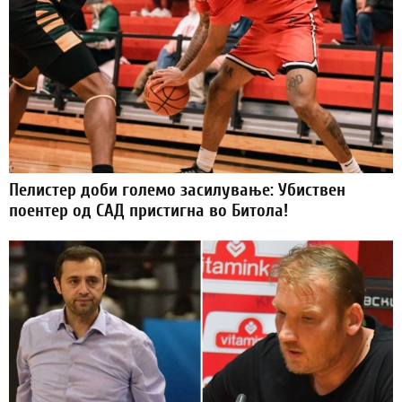
Пелистер доби големо засилување: Убиствен
поентер од САД пристигна во Битола!