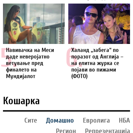
5.
6.
Навивачка на Меси
Халанд „забега“ по
даде неверојатно
поразот од Англија –
ветување пред
на елитна журка се
финалето на
појави во пижами
Мундијалот
(ФОТО)
Кошарка
Сите
Домашно
Евролига
НБА
Регион
Репрезентација