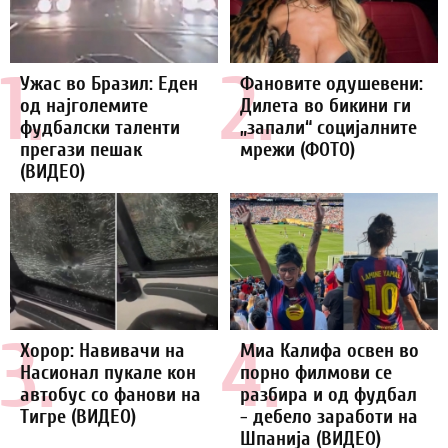
1.
2.
Ужас во Бразил: Еден
Фановите одушевени:
од најголемите
Дилета во бикини ги
фудбалски таленти
„запали“ социјалните
прегази пешак
мрежи (ФОТО)
(ВИДЕО)
3.
4.
Хорор: Навивачи на
Миа Калифа освен во
Насионал пукале кон
порно филмови се
автобус со фанови на
разбира и од фудбал
Тигре (ВИДЕО)
- дебело заработи на
Шпанија (ВИДЕО)