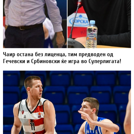
Чаир остана без лиценца, тим предводен од
Гечевски и Србиновски ќе игра во Суперлигата!