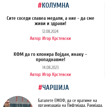
#
КОЛУМНА
Сите соседи славеа медали, а ние - да сме
живи и здрави!
12.08.2024
Автор:
Игор Крстевски
КФМ да го клонира Војдан, инаку –
пропаднавме!
14.08.2023
Автор:
Игор Крстевски
#
ЧАРШИЈА
Баталете ЕМОФ, да се вратиме на
организација на Пифтијада, Ракијада,