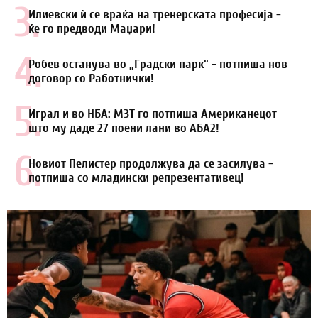
3.
Илиевски ѝ се враќа на тренерската професија -
ќе го предводи Маџари!
4.
Робев останува во „Градски парк“ - потпиша нов
договор со Работнички!
5.
Играл и во НБА: МЗТ го потпиша Американецот
што му даде 27 поени лани во АБА2!
6.
Новиот Пелистер продолжува да се засилува -
потпиша со младински репрезентативец!