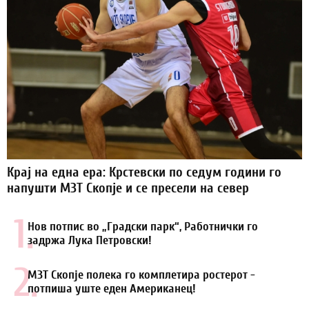
Крај на една ера: Крстевски по седум години го
напушти МЗТ Скопје и се пресели на север
1.
Нов потпис во „Градски парк“, Работнички го
задржа Лука Петровски!
2.
МЗТ Скопје полека го комплетира ростерот -
потпиша уште еден Американец!