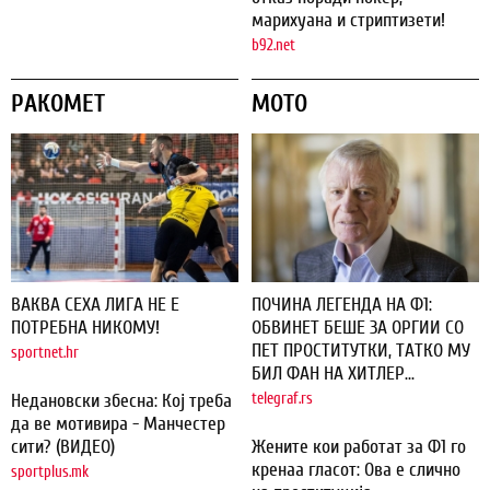
марихуана и стриптизети!
b92.net
РАКОМЕТ
МОТО
ВАКВА СЕХА ЛИГА НЕ Е
ПОЧИНА ЛЕГЕНДА НА Ф1:
ПОТРЕБНА НИКОМУ!
ОБВИНЕТ БЕШЕ ЗА ОРГИИ СО
ПЕТ ПРОСТИТУТКИ, ТАТКО МУ
sportnet.hr
БИЛ ФАН НА ХИТЛЕР...
Недановски збесна: Кој треба
telegraf.rs
да ве мотивира - Манчестер
сити? (ВИДЕО)
Жените кои работат за Ф1 го
кренаа гласот: Ова е слично
sportplus.mk