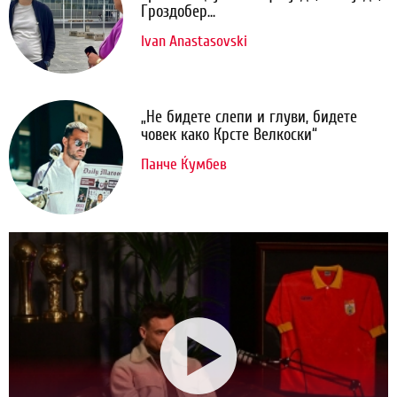
Гроздобер...
Ivan Anastasovski
„Не бидете слепи и глуви, бидете
човек како Крсте Велкоски“
Панче Ќумбев