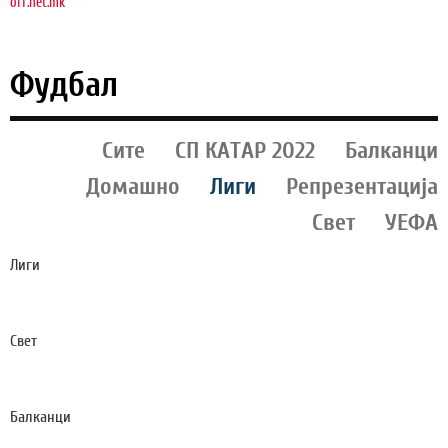
off.net.mk
Фудбал
Сите
СП КАТАР 2022
Балканци
Домашно
Лиги
Репрезентација
Свет
УЕФА
Лиги
ЗОШТО БРОЈОТ 39 Е СЕКОГАШ НА ГРБОТ НА
БРУНО ГИМАРАЕШ? (ФОТО)
Свет
ЈА ИСФРЛИ ТОПКАТА ВО АУТ И ПРЕДИЗВИКА
СООБРАЌАЈКА! (ВИДЕО)
Балканци
ДИНАМО ОФИЦИЈАЛНО СЕ ЗАСИЛИ СО ФУДБАЛЕР