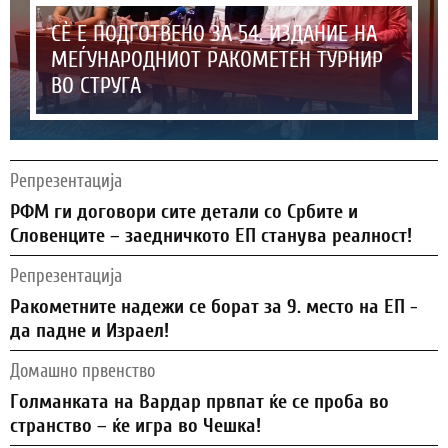
СЀ Е ПОДГОТВЕНО ЗА 54. ИЗДАНИЕ НА
МЕЃУНАРОДНИОТ РАКОМЕТЕН ТУРНИР
ВО СТРУГА
Репрезентација
РФМ ги договори сите детали со Србите и
Словенците – заедничкото ЕП станува реалност!
Репрезентација
Ракометните надежи се борат за 9. место на ЕП -
да падне и Израел!
Домашно првенство
Голманката на Вардар првпат ќе се проба во
странство – ќе игра во Чешка!