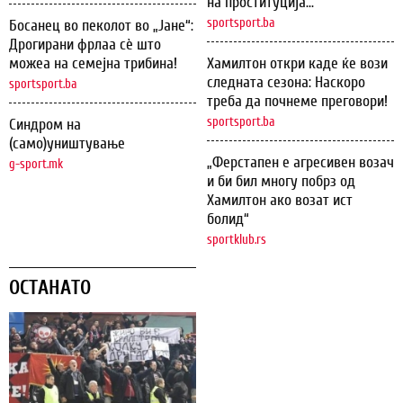
на проституција...
sportsport.ba
Босанец во пеколот во „Јане“:
Дрогирани фрлаа сѐ што
можеа на семејна трибина!
Хамилтон откри каде ќе вози
следната сезона: Наскоро
sportsport.ba
треба да почнеме преговори!
sportsport.ba
Синдром на
(само)уништување
„Ферстапен е агресивен возач
g-sport.mk
и би бил многу побрз од
Хамилтон ако возат ист
болид“
sportklub.rs
ОСТАНАТО