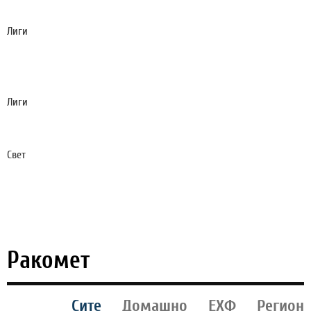
НА ПСЖ
Лиги
ПОРАНЕШЕН ЕВРОПСКИ ШАМПИОН ПРЕД
БАНКРОТ, МОРА ДА СОБЕРЕ 180 МИЛИОНИ ЕВРА
ОД ПРОДАЖБА НА ИГРАЧИ
Лиги
ОСИМЕН САКАШЕ ДА ГО ТЕПА МУРИЊО,
СОИГРАЧИТЕ ЕДВАЈ ГО СПРЕЧИЈА (ВИДЕО)
Свет
ЕМОТИВЕН МОМЕНТ ВО МАЈАМИ: ДЕ ПОЛ
ПОСТИГНА ЕВРОГОЛ И МУ ГО ПОСВЕТИ НА МЕСИ
(ВИДЕО)
Ракомет
Сите
Домашно
ЕХФ
Регион