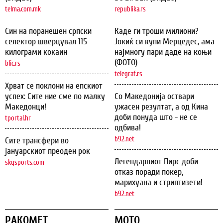
telma.com.mk
republika.rs
Син на поранешен српски
Каде ги троши милиони?
селектор шверцувал 115
Јокиќ си купи Мерцедес, ама
килограми кокаин
најмногу пари даде на коњи
(ФОТО)
blic.rs
telegraf.rs
Хрват се поклони на епскиот
успех: Сите ние сме по малку
Со Македонија оствари
Македонци!
ужасен резултат, а од Кина
доби понуда што - не се
tportal.hr
одбива!
b92.net
Сите трансфери во
јануарскиот преоден рок
Легендарниот Пирс доби
skysports.com
отказ поради покер,
марихуана и стриптизети!
b92.net
РАКОМЕТ
МОТО