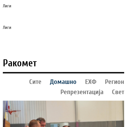
Лиги
АМОРИМ УШТЕ СОНУВА ПРВА ПОБЕДА: ЧЕЛСИ ГО
РАСТУРИ МИЛАН ВО ЏАКАРТА (ВИДЕО)
Лиги
РИМ ЗАСЕКОГАШ НЕГОВ ДОМ: ПЕЛЕГРИНИ Ѝ
ОСТАНУВА ВЕРЕН НА СВОЈАТА ПРВА ЉУБОВ!
Ракомет
Сите
Домашно
ЕХФ
Регион
Репрезентација
Свет