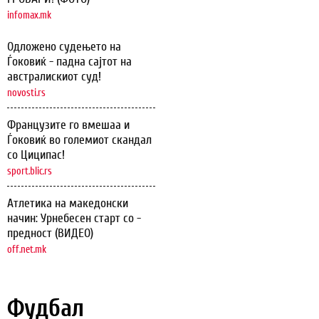
infomax.mk
Одложено судењето на
Ѓоковиќ - падна сајтот на
австралискиот суд!
novosti.rs
Французите го вмешаа и
Ѓоковиќ во големиот скандал
со Циципас!
sport.blic.rs
Атлетика на македонски
начин: Урнебесен старт со -
предност (ВИДЕО)
off.net.mk
Фудбал