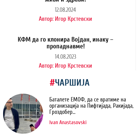
12.08.2024
Автор:
Игор Крстевски
КФМ да го клонира Војдан, инаку –
пропаднавме!
14.08.2023
Автор:
Игор Крстевски
#
ЧАРШИЈА
Баталете ЕМОФ, да се вратиме на
организација на Пифтијада, Ракијада,
Гроздобер...
Ivan Anastasovski