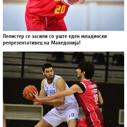
Пелистер се засили со уште еден младински
репрезентативец на Македонија!