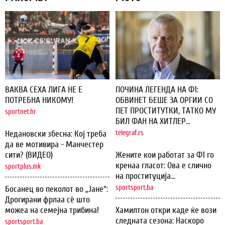
ВАКВА СЕХА ЛИГА НЕ Е
ПОЧИНА ЛЕГЕНДА НА Ф1:
ПОТРЕБНА НИКОМУ!
ОБВИНЕТ БЕШЕ ЗА ОРГИИ СО
ПЕТ ПРОСТИТУТКИ, ТАТКО МУ
sportnet.hr
БИЛ ФАН НА ХИТЛЕР...
Недановски збесна: Кој треба
telegraf.rs
да ве мотивира - Манчестер
сити? (ВИДЕО)
Жените кои работат за Ф1 го
кренаа гласот: Ова е слично
sportplus.mk
на проституција...
sportsport.ba
Босанец во пеколот во „Јане“:
Дрогирани фрлаа сѐ што
можеа на семејна трибина!
Хамилтон откри каде ќе вози
следната сезона: Наскоро
sportsport.ba