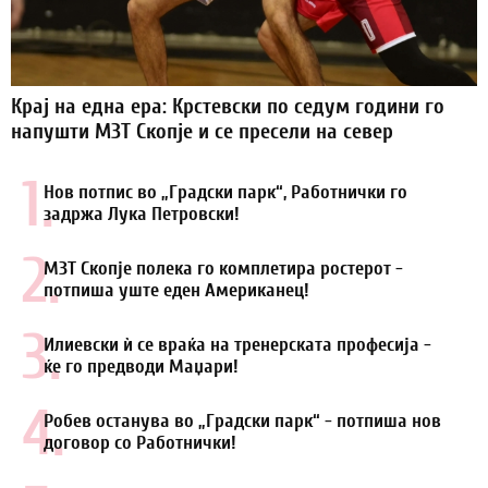
Крај на една ера: Крстевски по седум години го
напушти МЗТ Скопје и се пресели на север
1.
Нов потпис во „Градски парк“, Работнички го
задржа Лука Петровски!
2.
МЗТ Скопје полека го комплетира ростерот -
потпиша уште еден Американец!
3.
Илиевски ѝ се враќа на тренерската професија -
ќе го предводи Маџари!
4.
Робев останува во „Градски парк“ - потпиша нов
договор со Работнички!