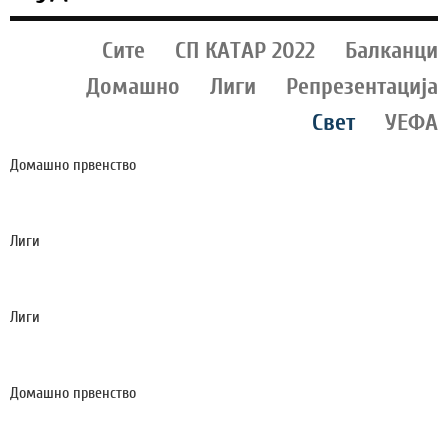
Сите
СП КАТАР 2022
Балканци
Домашно
Лиги
Репрезентација
Свет
УЕФА
Домашно првенство
БРЕГАЛНИЦА ПОКАЖА НОВО ЛИЦЕ - ГО РАСТУРИ
АРСИМИ!
Лиги
ТРЕНЕРСКАТА КАРИЕРА НА НУРЕДИНОСКИ
ПРОДОЛЖУВА ВО ЈОРДАН!
Лиги
ЧУРЛИНОВ ГО ПОСТИГНА ПРВИОТ ГОЛ ЗА ПОГОН!
(ВИДЕО)
Домашно првенство
ТИКВЕШ ЗА ДВЕ КОЛА ДАДЕ ДЕСЕТ ГОЛА, ПОБЕДА
И НАД БАШКИМИ!