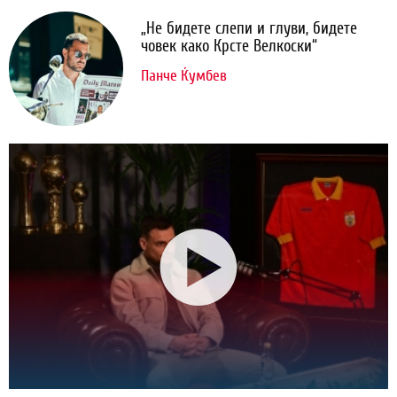
„Не бидете слепи и глуви, бидете
човек како Крсте Велкоски“
Панче Ќумбев