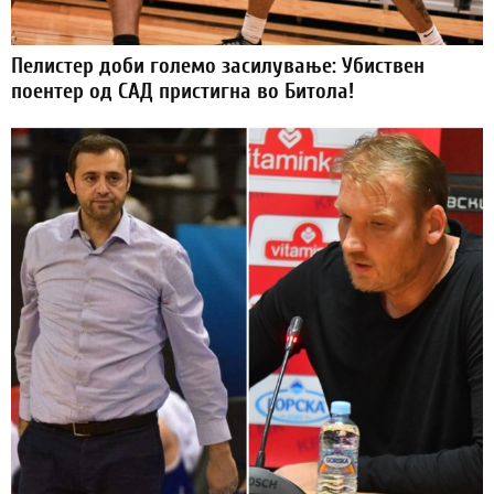
Пелистер доби големо засилување: Убиствен
поентер од САД пристигна во Битола!