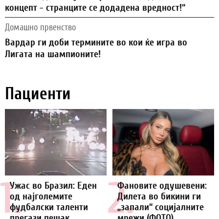
концепт - странците се додадена вредност!“
Домашно првенство
Вардар ги доби термините во кои ќе игра во
Лигата на шампионите!
Пациенти
1.
2.
Ужас во Бразил: Еден
Фановите одушевени:
од најголемите
Дилета во бикини ги
фудбалски таленти
„запали“ социјалните
прегази пешак
мрежи (ФОТО)