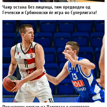
Чаир остана без лиценца, тим предводен од
Гечевски и Србиновски ќе игра во Суперлигата!
Поранешен центар на Партизан е четвртото