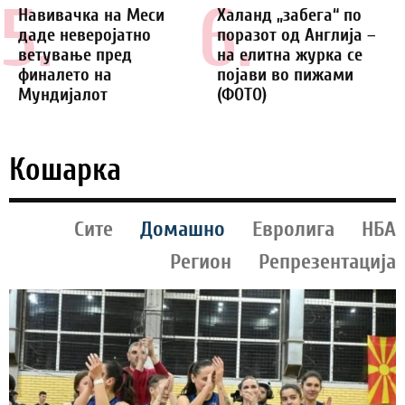
5.
6.
Навивачка на Меси
Халанд „забега“ по
даде неверојатно
поразот од Англија –
ветување пред
на елитна журка се
финалето на
појави во пижами
Мундијалот
(ФОТО)
Кошарка
Сите
Домашно
Евролига
НБА
Регион
Репрезентација