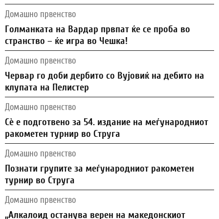
Домашно првенство
Голманката на Вардар првпат ќе се проба во
странство – ќе игра во Чешка!
Домашно првенство
Червар го доби дербито со Вујовиќ на дебито на
клупата на Пелистер
Домашно првенство
Сѐ е подготвено за 54. издание на меѓународниот
ракометен турнир во Струга
Домашно првенство
Познати групите за меѓународниот ракометен
турнир во Струга
Домашно првенство
„Алкалоид останува верен на македонскиот