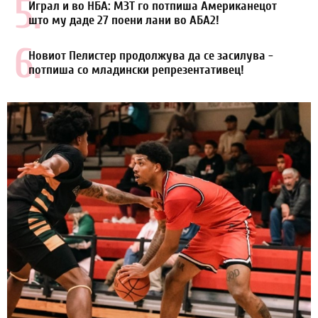
5.
Играл и во НБА: МЗТ го потпиша Американецот
што му даде 27 поени лани во АБА2!
6.
Новиот Пелистер продолжува да се засилува -
потпиша со младински репрезентативец!