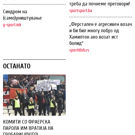
треба да почнеме преговори!
sportsport.ba
Синдром на
(само)уништување
„Ферстапен е агресивен возач
g-sport.mk
и би бил многу побрз од
Хамилтон ако возат ист
болид“
sportklub.rs
ОСТАНАТО
КОМИТИ СО ФРАЕРСКА
ПАРОЛА ИМ ВРАТИЈА НА
ГРОБАРИ! (ФОТО)