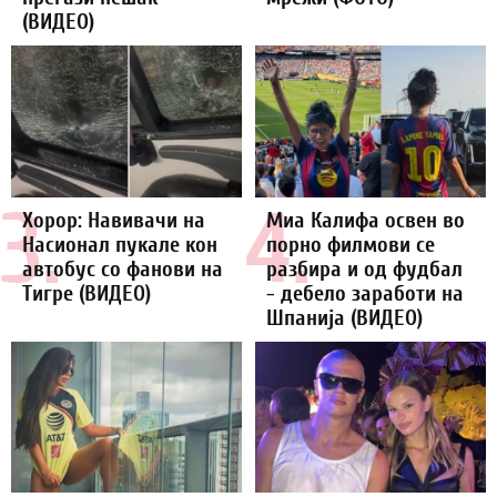
(ВИДЕО)
3.
4.
Хорор: Навивачи на
Миа Калифа освен во
Насионал пукале кон
порно филмови се
автобус со фанови на
разбира и од фудбал
Тигре (ВИДЕО)
- дебело заработи на
Шпанија (ВИДЕО)