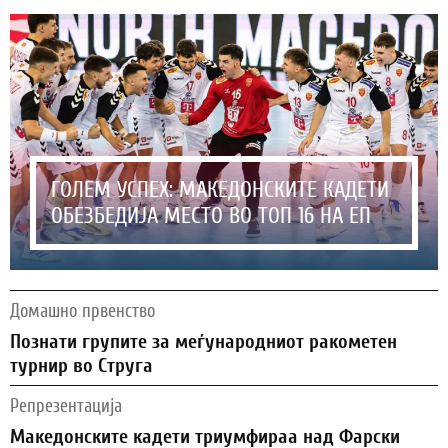
ГОЛЕМ УСПЕХ: МАКЕДОНСКИТЕ КАДЕТИ
ОБЕЗБЕДИЈА МЕСТО ВО ТОП 16 НА ЕП
Домашно првенство
Познати групите за меѓународниот ракометен
турнир во Струга
Репрезентација
Македонските кадети триумфираа над Фарски