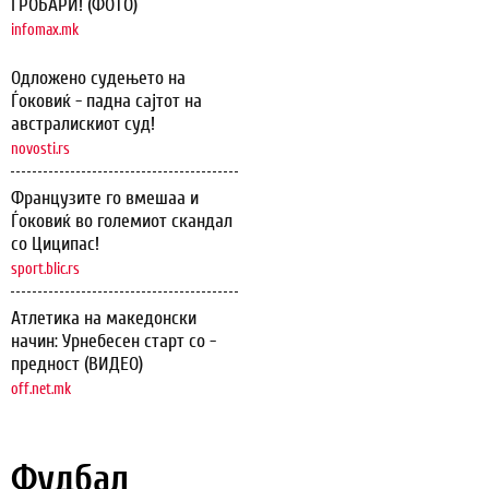
ГРОБАРИ! (ФОТО)
infomax.mk
Одложено судењето на
Ѓоковиќ - падна сајтот на
австралискиот суд!
novosti.rs
Французите го вмешаа и
Ѓоковиќ во големиот скандал
со Циципас!
sport.blic.rs
Атлетика на македонски
начин: Урнебесен старт со -
предност (ВИДЕО)
off.net.mk
Фудбал