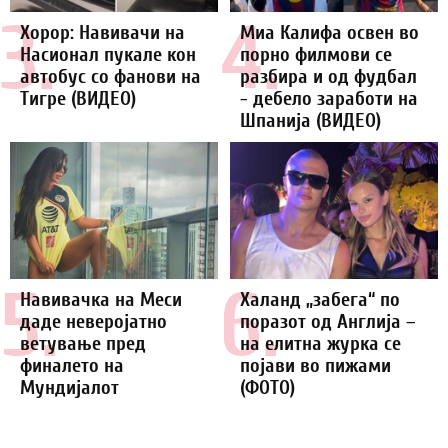
3.
4.
Хорор: Навивачи на
Миа Калифа освен во
Насионал пукале кон
порно филмови се
автобус со фанови на
разбира и од фудбал
Тигре (ВИДЕО)
- дебело заработи на
Шпанија (ВИДЕО)
5.
6.
Навивачка на Меси
Халанд „забега“ по
даде неверојатно
поразот од Англија –
ветување пред
на елитна журка се
финалето на
појави во пижами
Мундијалот
(ФОТО)