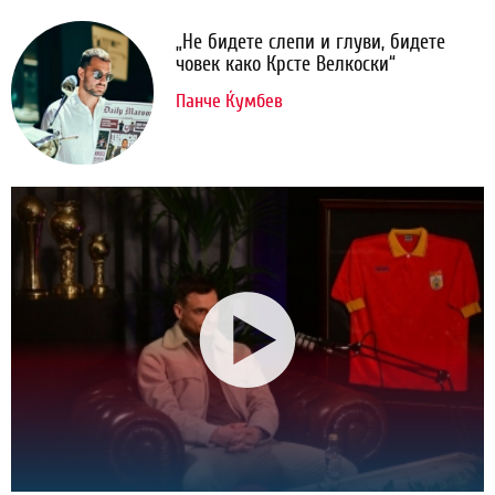
„Не бидете слепи и глуви, бидете
човек како Крсте Велкоски“
Панче Ќумбев