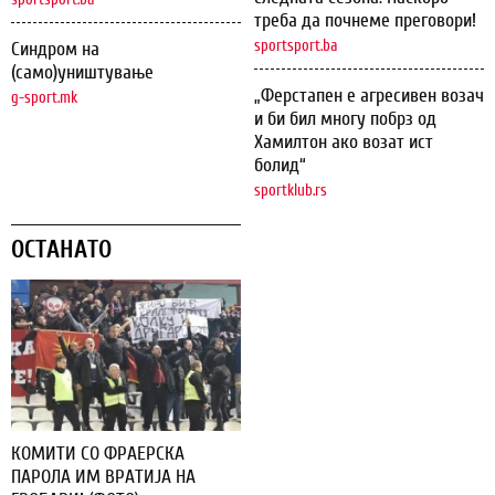
треба да почнеме преговори!
sportsport.ba
Синдром на
(само)уништување
„Ферстапен е агресивен возач
g-sport.mk
и би бил многу побрз од
Хамилтон ако возат ист
болид“
sportklub.rs
ОСТАНАТО
КОМИТИ СО ФРАЕРСКА
ПАРОЛА ИМ ВРАТИЈА НА