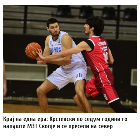
Крај на една ера: Крстевски по седум години го
напушти МЗТ Скопје и се пресели на север