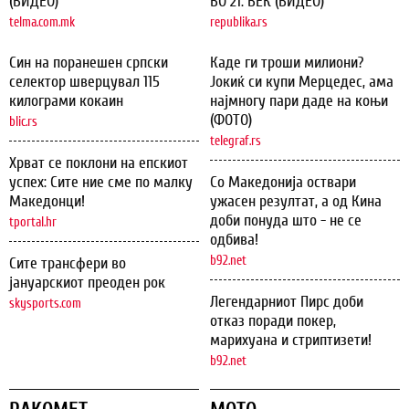
(ВИДЕО)
ВО 21. ВЕК (ВИДЕО)
telma.com.mk
republika.rs
Син на поранешен српски
Каде ги троши милиони?
селектор шверцувал 115
Јокиќ си купи Мерцедес, ама
килограми кокаин
најмногу пари даде на коњи
(ФОТО)
blic.rs
telegraf.rs
Хрват се поклони на епскиот
успех: Сите ние сме по малку
Со Македонија оствари
Македонци!
ужасен резултат, а од Кина
доби понуда што - не се
tportal.hr
одбива!
b92.net
Сите трансфери во
јануарскиот преоден рок
Легендарниот Пирс доби
skysports.com
отказ поради покер,
марихуана и стриптизети!
b92.net