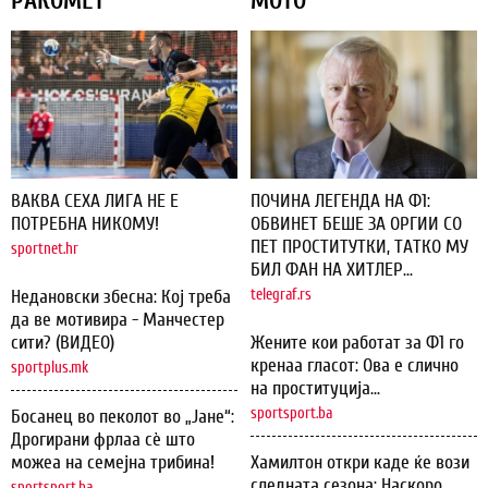
РАКОМЕТ
МОТО
ВАКВА СЕХА ЛИГА НЕ Е
ПОЧИНА ЛЕГЕНДА НА Ф1:
ПОТРЕБНА НИКОМУ!
ОБВИНЕТ БЕШЕ ЗА ОРГИИ СО
ПЕТ ПРОСТИТУТКИ, ТАТКО МУ
sportnet.hr
БИЛ ФАН НА ХИТЛЕР...
Недановски збесна: Кој треба
telegraf.rs
да ве мотивира - Манчестер
сити? (ВИДЕО)
Жените кои работат за Ф1 го
кренаа гласот: Ова е слично
sportplus.mk
на проституција...
sportsport.ba
Босанец во пеколот во „Јане“:
Дрогирани фрлаа сѐ што
можеа на семејна трибина!
Хамилтон откри каде ќе вози
следната сезона: Наскоро
sportsport.ba