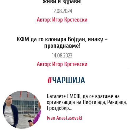
живи и здрави!
12.08.2024
Автор:
Игор Крстевски
КФМ да го клонира Војдан, инаку –
пропаднавме!
14.08.2023
Автор:
Игор Крстевски
#
ЧАРШИЈА
Баталете ЕМОФ, да се вратиме на
организација на Пифтијада, Ракијада,
Гроздобер...
Ivan Anastasovski