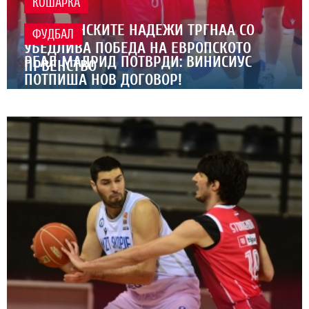
КОШАРКА
МАКЕДОНСКИТЕ НАДЕЖИ ТРГНАА СО
ФУДБАЛ
УБЕДЛИВА ПОБЕДА НА ЕВРОПСКОТО
РЕАЛ МАДРИД ПОТВРДИ: ВИНИСИУС
ПРВЕНСТВО
ПОТПИША НОВ ДОГОВОР!