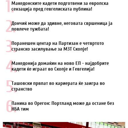
1.
Македонските кадети подготвени за европска
сензација пред гевгелиската публика!
2.
Дончиќ може да здивне, неговата свршеница ја
повлече тужбата!
3.
Поранешен центар на Партизан е четвртото
странско засилување за МЗТ Скопје!
4.
Македонија домаќин на ново ЕП - најдобрите
кадети ќе играат во Скопје и Гевгелија!
5.
Ташовски првпат во кариерата ќе заигра во
странство
6.
Паника во Орегон: Портланд може да остане без
НБА тим