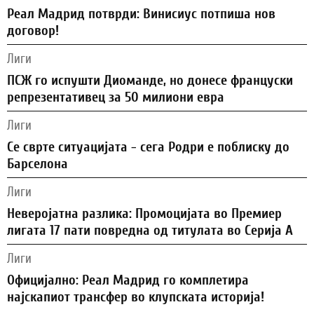
Реал Мадрид потврди: Винисиус потпиша нов
договор!
Лиги
ПСЖ го испушти Диоманде, но донесе француски
репрезентативец за 50 милиони евра
Лиги
Се сврте ситуацијата - сега Родри е поблиску до
Барселона
Лиги
Неверојатна разлика: Промоцијата во Премиер
лигата 17 пати повредна од титулата во Серија А
Лиги
Официјално: Реал Мадрид го комплетира
најскапиот трансфер во клупската историја!