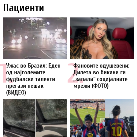
Пациенти
1.
2.
Ужас во Бразил: Еден
Фановите одушевени:
од најголемите
Дилета во бикини ги
фудбалски таленти
„запали“ социјалните
прегази пешак
мрежи (ФОТО)
(ВИДЕО)