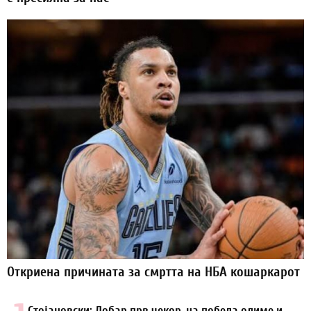
Откриена причината за смртта на НБА кошаркарот
Стојановски: Добар прв чекор, на победа одиме и