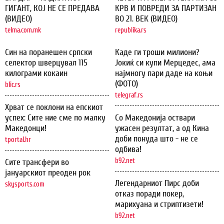
ГИГАНТ, КОЈ НЕ СЕ ПРЕДАВА
КРВ И ПОВРЕДИ ЗА ПАРТИЗАН
(ВИДЕО)
ВО 21. ВЕК (ВИДЕО)
telma.com.mk
republika.rs
Син на поранешен српски
Каде ги троши милиони?
селектор шверцувал 115
Јокиќ си купи Мерцедес, ама
килограми кокаин
најмногу пари даде на коњи
(ФОТО)
blic.rs
telegraf.rs
Хрват се поклони на епскиот
успех: Сите ние сме по малку
Со Македонија оствари
Македонци!
ужасен резултат, а од Кина
доби понуда што - не се
tportal.hr
одбива!
b92.net
Сите трансфери во
јануарскиот преоден рок
Легендарниот Пирс доби
skysports.com
отказ поради покер,
марихуана и стриптизети!
b92.net