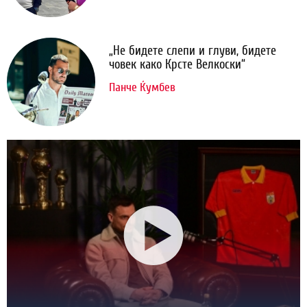
„Не бидете слепи и глуви, бидете
човек како Крсте Велкоски“
Панче Ќумбев