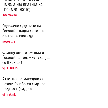
ПАРОЛА ИМ ВРАТИЈА НА
ГРОБАРИ! (ФОТО)
infomax.mk
Одложено судењето на
Ѓоковиќ - падна сајтот на
австралискиот суд!
novosti.rs
Французите го вмешаа и
Ѓоковиќ во големиот скандал
со Циципас!
sport.blic.rs
Атлетика на македонски
начин: Урнебесен старт со -
предност (ВИДЕО)
off.net.mk