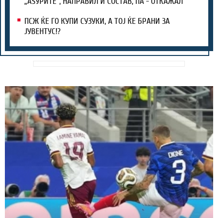
„АЅУРИТЕ“, НАПРАВИЛ И СОСТАВ, ПА - ОТКАЖАЛ
ПСЖ ЌЕ ГО КУПИ СУЗУКИ, А ТОЈ ЌЕ БРАНИ ЗА
ЈУВЕНТУС!?