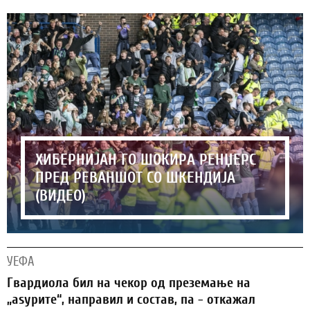
ХИБЕРНИЈАН ГО ШОКИРА РЕНЏЕРС
ПРЕД РЕВАНШОТ СО ШКЕНДИЈА
(ВИДЕО)
УЕФА
Гвардиола бил на чекор од преземање на
„аѕурите“, направил и состав, па - откажал