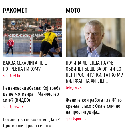
РАКОМЕТ
МОТО
ВАКВА СЕХА ЛИГА НЕ Е
ПОЧИНА ЛЕГЕНДА НА Ф1:
ПОТРЕБНА НИКОМУ!
ОБВИНЕТ БЕШЕ ЗА ОРГИИ СО
ПЕТ ПРОСТИТУТКИ, ТАТКО МУ
sportnet.hr
БИЛ ФАН НА ХИТЛЕР...
Недановски збесна: Кој треба
telegraf.rs
да ве мотивира - Манчестер
сити? (ВИДЕО)
Жените кои работат за Ф1 го
кренаа гласот: Ова е слично
sportplus.mk
на проституција...
sportsport.ba
Босанец во пеколот во „Јане“:
Дрогирани фрлаа сѐ што