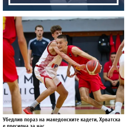
Убедлив пораз на македонските кадети, Хрватска
е пресилна за нас