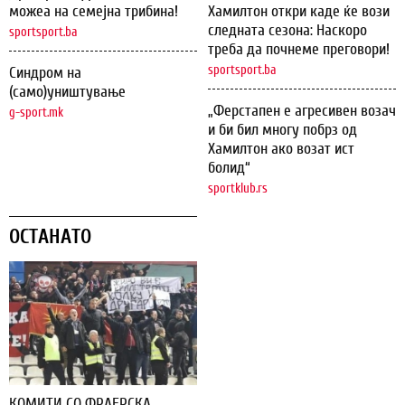
можеа на семејна трибина!
Хамилтон откри каде ќе вози
следната сезона: Наскоро
sportsport.ba
треба да почнеме преговори!
sportsport.ba
Синдром на
(само)уништување
„Ферстапен е агресивен возач
g-sport.mk
и би бил многу побрз од
Хамилтон ако возат ист
болид“
sportklub.rs
ОСТАНАТО
КОМИТИ СО ФРАЕРСКА