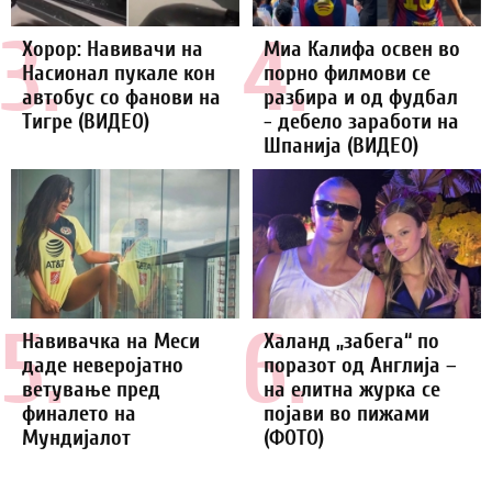
3.
4.
Хорор: Навивачи на
Миа Калифа освен во
Насионал пукале кон
порно филмови се
автобус со фанови на
разбира и од фудбал
Тигре (ВИДЕО)
- дебело заработи на
Шпанија (ВИДЕО)
5.
6.
Навивачка на Меси
Халанд „забега“ по
даде неверојатно
поразот од Англија –
ветување пред
на елитна журка се
финалето на
појави во пижами
Мундијалот
(ФОТО)