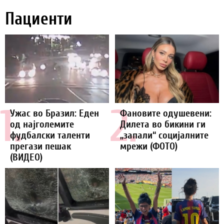
Пациенти
1.
2.
Ужас во Бразил: Еден
Фановите одушевени:
од најголемите
Дилета во бикини ги
фудбалски таленти
„запали“ социјалните
прегази пешак
мрежи (ФОТО)
(ВИДЕО)