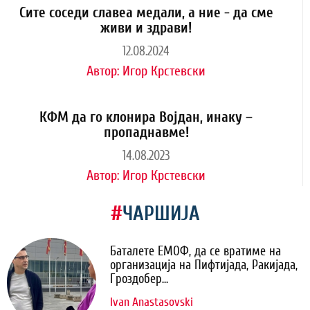
Сите соседи славеа медали, а ние - да сме
живи и здрави!
12.08.2024
Автор:
Игор Крстевски
КФМ да го клонира Војдан, инаку –
пропаднавме!
14.08.2023
Автор:
Игор Крстевски
#
ЧАРШИЈА
Баталете ЕМОФ, да се вратиме на
организација на Пифтијада, Ракијада,
Гроздобер...
Ivan Anastasovski