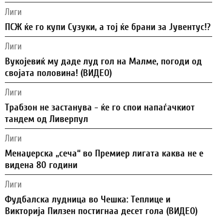
Лиги
ПСЖ ќе го купи Сузуки, а тој ќе брани за Јувентус!?
Лиги
Вукојевиќ му даде луд гол на Малме, погоди од
својата половина! (ВИДЕО)
Лиги
Трабзон не застанува - ќе го спои напаѓачкиот
тандем од Ливерпул
Лиги
Менаџерска „сеча“ во Премиер лигата каква не е
видена 80 години
Лиги
Фудбалска лудница во Чешка: Теплице и
Викторија Пилзен постигнаа десет гола (ВИДЕО)