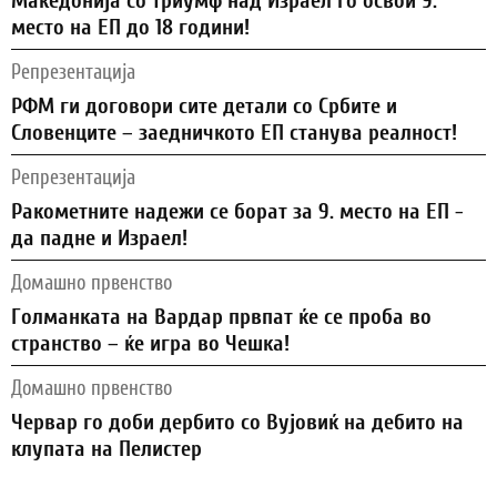
Македонија со триумф над Израел го освои 9.
место на ЕП до 18 години!
Репрезентација
РФМ ги договори сите детали со Србите и
Словенците – заедничкото ЕП станува реалност!
Репрезентација
Ракометните надежи се борат за 9. место на ЕП -
да падне и Израел!
Домашно првенство
Голманката на Вардар првпат ќе се проба во
странство – ќе игра во Чешка!
Домашно првенство
Червар го доби дербито со Вујовиќ на дебито на
клупата на Пелистер