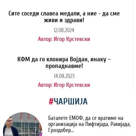
Сите соседи славеа медали, а ние - да сме
живи и здрави!
12.08.2024
Автор:
Игор Крстевски
КФМ да го клонира Војдан, инаку –
пропаднавме!
14.08.2023
Автор:
Игор Крстевски
#
ЧАРШИЈА
Баталете ЕМОФ, да се вратиме на
организација на Пифтијада, Ракијада,
Гроздобер...