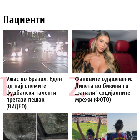
Пациенти
1.
2.
Ужас во Бразил: Еден
Фановите одушевени:
од најголемите
Дилета во бикини ги
фудбалски таленти
„запали“ социјалните
прегази пешак
мрежи (ФОТО)
(ВИДЕО)