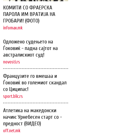
КОМИТИ СО ФРАЕРСКА
ПАРОЛА ИМ ВРАТИЈА НА
ГРОБАРИ! (ФОТО)
infomax.mk
Одложено судењето на
Ѓоковиќ - падна сајтот на
австралискиот суд!
novosti.rs
Французите го вмешаа и
Ѓоковиќ во големиот скандал
со Циципас!
sport.blic.rs
Атлетика на македонски
начин: Урнебесен старт со -
предност (ВИДЕО)
off.net.mk