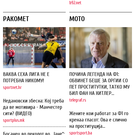
b92.net
РАКОМЕТ
МОТО
ВАКВА СЕХА ЛИГА НЕ Е
ПОЧИНА ЛЕГЕНДА НА Ф1:
ПОТРЕБНА НИКОМУ!
ОБВИНЕТ БЕШЕ ЗА ОРГИИ СО
ПЕТ ПРОСТИТУТКИ, ТАТКО МУ
sportnet.hr
БИЛ ФАН НА ХИТЛЕР...
Недановски збесна: Кој треба
telegraf.rs
да ве мотивира - Манчестер
сити? (ВИДЕО)
Жените кои работат за Ф1 го
кренаа гласот: Ова е слично
sportplus.mk
на проституција...
sportsport.ba
Босанец во пеколот во „Јане“: