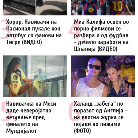
3.
4.
Хорор: Навивачи на
Миа Калифа освен во
Насионал пукале кон
порно филмови се
автобус со фанови на
разбира и од фудбал
Тигре (ВИДЕО)
- дебело заработи на
Шпанија (ВИДЕО)
5.
6.
Навивачка на Меси
Халанд „забега“ по
даде неверојатно
поразот од Англија –
ветување пред
на елитна журка се
финалето на
појави во пижами
Мундијалот
(ФОТО)