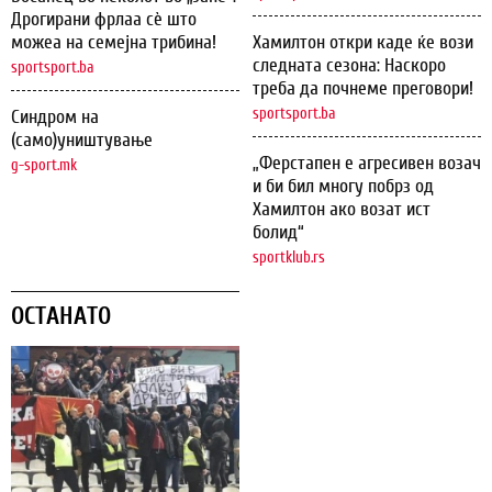
Дрогирани фрлаа сѐ што
можеа на семејна трибина!
Хамилтон откри каде ќе вози
следната сезона: Наскоро
sportsport.ba
треба да почнеме преговори!
sportsport.ba
Синдром на
(само)уништување
„Ферстапен е агресивен возач
g-sport.mk
и би бил многу побрз од
Хамилтон ако возат ист
болид“
sportklub.rs
ОСТАНАТО