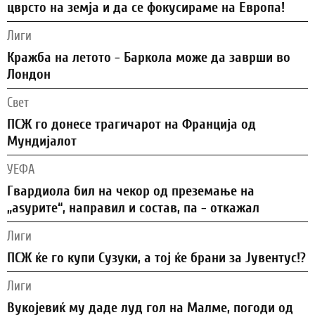
цврсто на земја и да се фокусираме на Европа!
Лиги
Кражба на летото - Баркола може да заврши во
Лондон
Свет
ПСЖ го донесе трагичарот на Франција од
Мундијалот
УЕФА
Гвардиола бил на чекор од преземање на
„аѕурите“, направил и состав, па - откажал
Лиги
ПСЖ ќе го купи Сузуки, а тој ќе брани за Јувентус!?
Лиги
Вукојевиќ му даде луд гол на Малме, погоди од