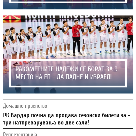
РАКОМЕТНИТЕ НАДЕЖИ СЕ БОРАТ ЗА 9.
МЕСТО НА ЕП - ДА ПАДНЕ И ИЗРАЕЛ!
Домашно првенство
РК Вардар почна да продава сезонски билети за -
три натпреварувања во две сали!
Репрезентација