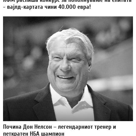
- вајлд-картата чини 40.000 евра!
Почина Дон Нелсон – легендарниот тренер и
петкратен НБА шампион