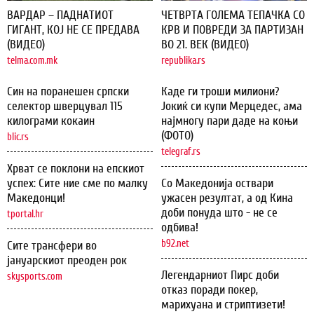
ВАРДАР – ПАДНАТИОТ
ЧЕТВРТА ГОЛЕМА ТЕПАЧКА СО
ГИГАНТ, КОЈ НЕ СЕ ПРЕДАВА
КРВ И ПОВРЕДИ ЗА ПАРТИЗАН
(ВИДЕО)
ВО 21. ВЕК (ВИДЕО)
telma.com.mk
republika.rs
Син на поранешен српски
Каде ги троши милиони?
селектор шверцувал 115
Јокиќ си купи Мерцедес, ама
килограми кокаин
најмногу пари даде на коњи
(ФОТО)
blic.rs
telegraf.rs
Хрват се поклони на епскиот
успех: Сите ние сме по малку
Со Македонија оствари
Македонци!
ужасен резултат, а од Кина
доби понуда што - не се
tportal.hr
одбива!
b92.net
Сите трансфери во
јануарскиот преоден рок
Легендарниот Пирс доби
skysports.com
отказ поради покер,
марихуана и стриптизети!