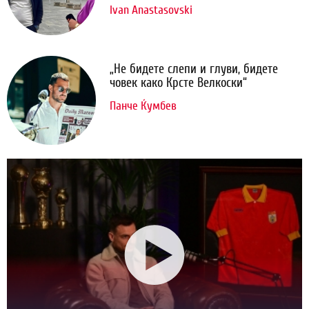
Ivan Anastasovski
„Не бидете слепи и глуви, бидете
човек како Крсте Велкоски“
Панче Ќумбев