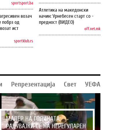
sportsport.ba
Атлетика на македонски
агресивен возач
начин: Урнебесен старт со -
у побрз од
предност (ВИДЕО)
возат ист
off.net.mk
sportklub.rs
и
Репрезентација
Свет
УЕФА
МАЛЕР НА ГОДИНАТА:
РАДУВАЈЌИ СЕ НА НЕРЕГУЛАРЕН