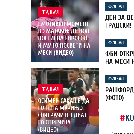
ФУДБАЛ
ФУДБАЛ
ДЕН ЗА Д
ЕМОТИВЕН МОМЕНТ
ГРАДСКИ!
ВО МАЈАМИ: ДЕ ПОЛ
ПОСТИГНА ЕВРОГОЛ
ФУДБАЛ
И МУ ГО ПОСВЕТИ НА
МЕСИ (ВИДЕО)
ФБИ ОТКР
НА МЕСИ 
ФУДБАЛ
РАШФОРД 
ФУДБАЛ
(ФОТО)
ОСИМЕН САКАШЕ ДА
ГО ТЕПА МУРИЊО,
СОИГРАЧИТЕ ЕДВАЈ
#
К
ГО СПРЕЧИЈА
(ВИДЕО)