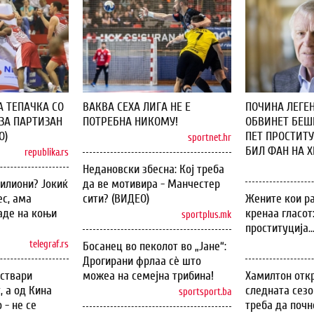
А ТЕПАЧКА СО
ВАКВА СЕХА ЛИГА НЕ Е
ПОЧИНА ЛЕГЕН
ЗА ПАРТИЗАН
ПОТРЕБНА НИКОМУ!
ОБВИНЕТ БЕШЕ
О)
ПЕТ ПРОСТИТУ
sportnet.hr
БИЛ ФАН НА ХИ
republika.rs
Недановски збесна: Кој треба
илиони? Јокиќ
да ве мотивира - Манчестер
с, ама
сити? (ВИДЕО)
Жените кои ра
аде на коњи
кренаа гласот
sportplus.mk
проституција..
telegraf.rs
Босанец во пеколот во „Јане“:
Дрогирани фрлаа сѐ што
оствари
можеа на семејна трибина!
Хамилтон откр
, а од Кина
следната сезо
sportsport.ba
 - не се
треба да почн