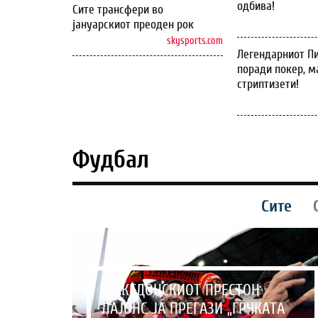
одбива!
Сите трансфери во
јануарскиот преоден рок
skysports.com
Легендарниот Пи
поради покер, м
стриптизети!
Фудбал
Сите
МАКЕДОНСКИОТ ПРЕСТОН
ЛАЈОНС ЈА ПРЕГАЗИ „ГРЧКАТА