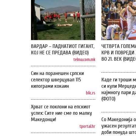
ВАРДАР – ПАДНАТИОТ ГИГАНТ,
ЧЕТВРТА ГОЛЕМ
КОЈ НЕ СЕ ПРЕДАВА (ВИДЕО)
КРВ И ПОВРЕДИ 
ВО 21. ВЕК (ВИДЕ
telma.com.mk
Син на поранешен српски
селектор шверцувал 115
Каде ги троши м
килограми кокаин
си купи Мерцеде
најмногу пари д
blic.rs
(ФОТО)
Хрват се поклони на епскиот
успех: Сите ние сме по малку
Македонци!
Со Македонија 
ужасен резултат
tportal.hr
доби понуда што