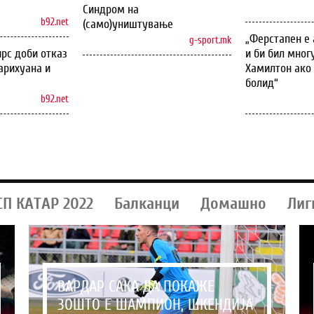
Синдром на
b92.net
(само)уништување
„Ферстапен е 
g-sport.mk
рс доби отказ
и би бил мног
арихуана и
Хамилтон ако 
болид“
b92.net
СП КАТАР 2022
Балканци
Домашно
Лиг
ВАРДАР САКА ДА ПОКАЖЕ
ЗОШТО Е ШАМПИОН, ШКЕНДИЈА