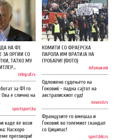
ДА НА Ф1:
КОМИТИ СО ФРАЕРСКА
 ЗА ОРГИИ СО
ПАРОЛА ИМ ВРАТИЈА НА
ТКИ, ТАТКО МУ
ГРОБАРИ! (ФОТО)
ТЛЕР...
infomax.mk
telegraf.rs
Одложено судењето на
ботат за Ф1 го
Ѓоковиќ - падна сајтот на
: Ова е слично на
австралискиот суд!
.
novosti.rs
sportsport.ba
Французите го вмешаа и
и каде ќе вози
Ѓоковиќ во големиот скандал
на: Наскоро
со Циципас!
еме преговори!
sport.blic.rs