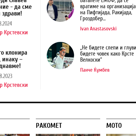
еди славеа
Баталете ЕМОФ, да се
ние - да сме
вратиме на организација
на Пифтијада, Ракијада,
 здрави!
Гроздобер...
8.2024
Ivan Anastasovski
р Крстевски
„Не бидете слепи и глуви
го клонира
бидете човек како Крсте
, инаку –
Велкоски“
днавме!
Панче Ќумбев
8.2023
р Крстевски
РАКОМЕТ
МОТО