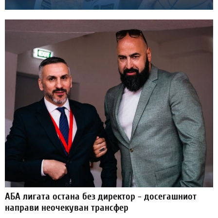
АБА лигата остана без директор - досегашниот
направи неочекуван трансфер