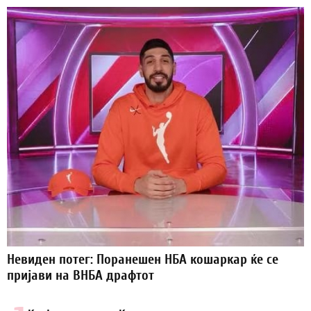
Невиден потег: Поранешен НБА кошаркар ќе се
пријави на ВНБА драфтот