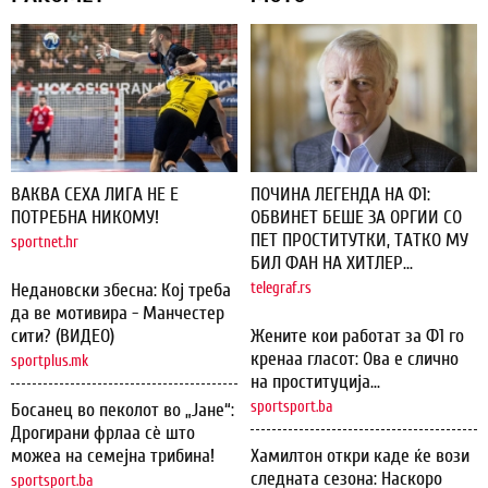
ВАКВА СЕХА ЛИГА НЕ Е
ПОЧИНА ЛЕГЕНДА НА Ф1:
ПОТРЕБНА НИКОМУ!
ОБВИНЕТ БЕШЕ ЗА ОРГИИ СО
ПЕТ ПРОСТИТУТКИ, ТАТКО МУ
sportnet.hr
БИЛ ФАН НА ХИТЛЕР...
Недановски збесна: Кој треба
telegraf.rs
да ве мотивира - Манчестер
сити? (ВИДЕО)
Жените кои работат за Ф1 го
кренаа гласот: Ова е слично
sportplus.mk
на проституција...
sportsport.ba
Босанец во пеколот во „Јане“:
Дрогирани фрлаа сѐ што
можеа на семејна трибина!
Хамилтон откри каде ќе вози
следната сезона: Наскоро
sportsport.ba