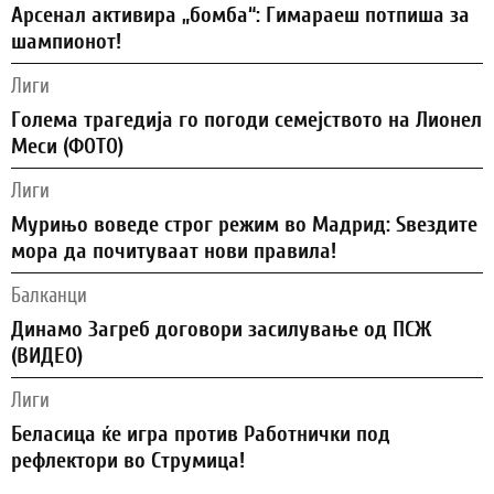
Арсенал активира „бомба“: Гимараеш потпиша за
шампионот!
Лиги
Голема трагедија го погоди семејството на Лионел
Меси (ФОТО)
Лиги
Мурињо воведе строг режим во Мадрид: Ѕвездите
мора да почитуваат нови правила!
Балканци
Динамо Загреб договори засилување од ПСЖ
(ВИДЕО)
Лиги
Беласица ќе игра против Работнички под
рефлектори во Струмица!