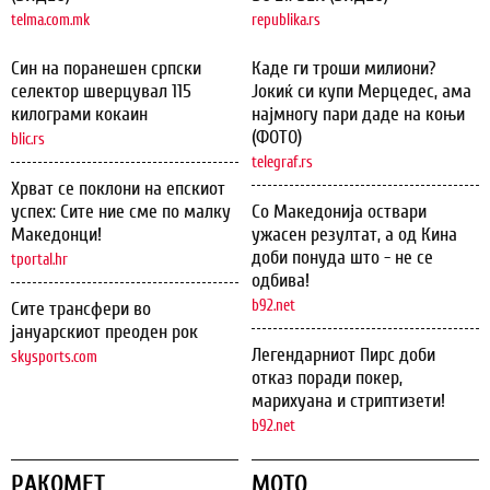
telma.com.mk
republika.rs
Син на поранешен српски
Каде ги троши милиони?
селектор шверцувал 115
Јокиќ си купи Мерцедес, ама
килограми кокаин
најмногу пари даде на коњи
(ФОТО)
blic.rs
telegraf.rs
Хрват се поклони на епскиот
успех: Сите ние сме по малку
Со Македонија оствари
Македонци!
ужасен резултат, а од Кина
доби понуда што - не се
tportal.hr
одбива!
b92.net
Сите трансфери во
јануарскиот преоден рок
Легендарниот Пирс доби
skysports.com
отказ поради покер,
марихуана и стриптизети!
b92.net
РАКОМЕТ
МОТО