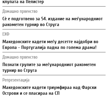
клупата на Пелистер
Домашно првенство
Сѐ е подготвено за 54. издание на меѓународниот
ракометен турнир во Струга
ЕХФ
Македонските кадети меѓу десетте најдобри во
Европа - Португалија падна по голема драма!
Домашно првенство
Познати групите за меѓународниот ракометен
турнир во Струга
Репрезентација
Македонските кадети триумфираа над Фарски
Острови и се пласираа на СП