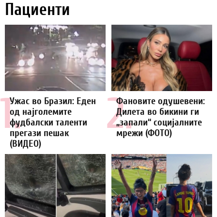
Пациенти
1.
2.
Ужас во Бразил: Еден
Фановите одушевени:
од најголемите
Дилета во бикини ги
фудбалски таленти
„запали“ социјалните
прегази пешак
мрежи (ФОТО)
(ВИДЕО)