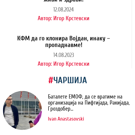
12.08.2024
Автор:
Игор Крстевски
КФМ да го клонира Војдан, инаку –
пропаднавме!
14.08.2023
Автор:
Игор Крстевски
#
ЧАРШИЈА
Баталете ЕМОФ, да се вратиме на
организација на Пифтијада, Ракијада,
Гроздобер...
Ivan Anastasovski