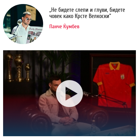
„Не бидете слепи и глуви, бидете
човек како Крсте Велкоски“
Панче Ќумбев