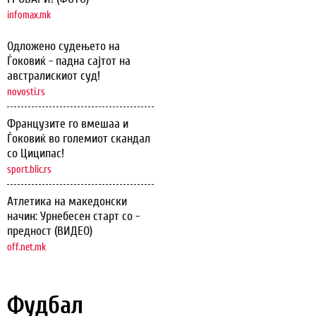
infomax.mk
Одложено судењето на
Ѓоковиќ - падна сајтот на
австралискиот суд!
novosti.rs
Французите го вмешаа и
Ѓоковиќ во големиот скандал
со Циципас!
sport.blic.rs
Атлетика на македонски
начин: Урнебесен старт со -
предност (ВИДЕО)
off.net.mk
Фудбал