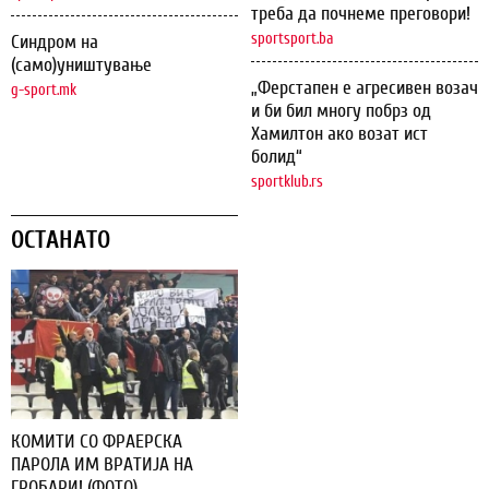
треба да почнеме преговори!
sportsport.ba
Синдром на
(само)уништување
„Ферстапен е агресивен возач
g-sport.mk
и би бил многу побрз од
Хамилтон ако возат ист
болид“
sportklub.rs
ОСТАНАТО
КОМИТИ СО ФРАЕРСКА
ПАРОЛА ИМ ВРАТИЈА НА
ГРОБАРИ! (ФОТО)