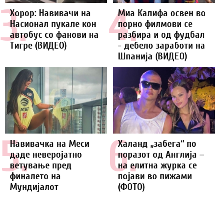
3.
4.
Хорор: Навивачи на
Миа Калифа освен во
Насионал пукале кон
порно филмови се
автобус со фанови на
разбира и од фудбал
Тигре (ВИДЕО)
- дебело заработи на
Шпанија (ВИДЕО)
5.
6.
Навивачка на Меси
Халанд „забега“ по
даде неверојатно
поразот од Англија –
ветување пред
на елитна журка се
финалето на
појави во пижами
Мундијалот
(ФОТО)