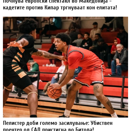
Почнува европски спектакл во Македонија -
кадетите против Кипар тргнуваат кон елитата!
Пелистер доби големо засилување: Убиствен
поентер од САД пристигна во Битола!