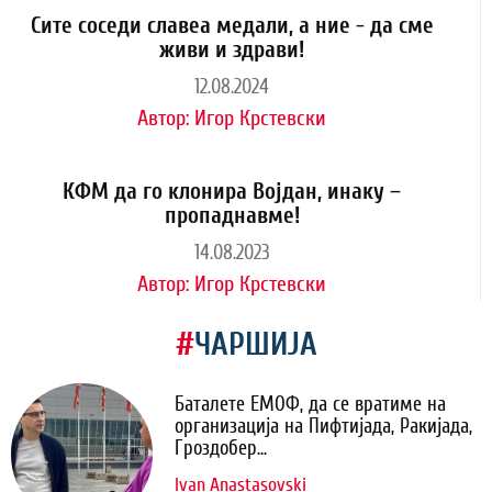
Сите соседи славеа медали, а ние - да сме
живи и здрави!
12.08.2024
Автор:
Игор Крстевски
КФМ да го клонира Војдан, инаку –
пропаднавме!
14.08.2023
Автор:
Игор Крстевски
#
ЧАРШИЈА
Баталете ЕМОФ, да се вратиме на
организација на Пифтијада, Ракијада,
Гроздобер...
Ivan Anastasovski