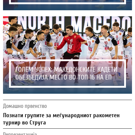
ГОЛЕМ УСПЕХ: МАКЕДОНСКИТЕ КАДЕТИ
ОБЕЗБЕДИЈА МЕСТО ВО ТОП 16 НА ЕП
Домашно првенство
Познати групите за меѓународниот ракометен
турнир во Струга
Репрезентација