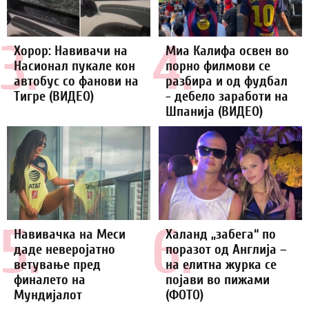
3.
4.
Хорор: Навивачи на
Миа Калифа освен во
Насионал пукале кон
порно филмови се
автобус со фанови на
разбира и од фудбал
Тигре (ВИДЕО)
- дебело заработи на
Шпанија (ВИДЕО)
5.
6.
Навивачка на Меси
Халанд „забега“ по
даде неверојатно
поразот од Англија –
ветување пред
на елитна журка се
финалето на
појави во пижами
Мундијалот
(ФОТО)