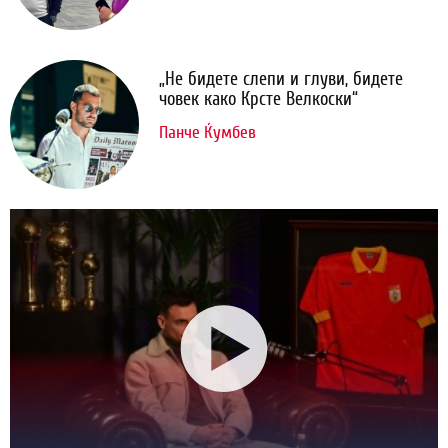
„Не бидете слепи и глуви, бидете
човек како Крсте Велкоски“
Панче Ќумбев