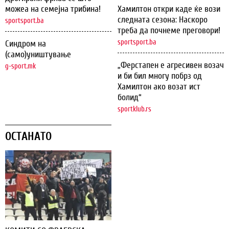
можеа на семејна трибина!
Хамилтон откри каде ќе вози
следната сезона: Наскоро
sportsport.ba
треба да почнеме преговори!
sportsport.ba
Синдром на
(само)уништување
„Ферстапен е агресивен возач
g-sport.mk
и би бил многу побрз од
Хамилтон ако возат ист
болид“
sportklub.rs
ОСТАНАТО