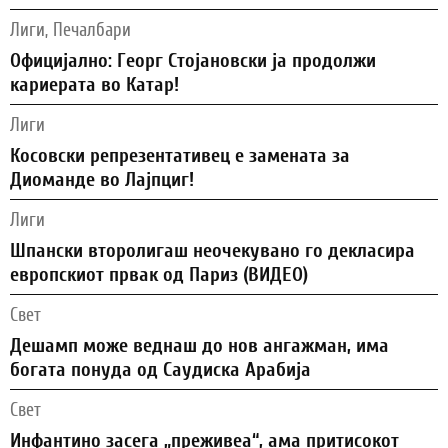
Лиги, Печалбари
Официјално: Георг Стојановски ја продолжи
кариерата во Катар!
Лиги
Косовски репрезентативец е замената за
Диоманде во Лајпциг!
Лиги
Шпански второлигаш неочекувано го декласира
европскиот првак од Париз (ВИДЕО)
Свет
Дешамп може веднаш до нов ангажман, има
богата понуда од Саудиска Арабија
Свет
Инфантино засега „преживеа“, ама притисокот