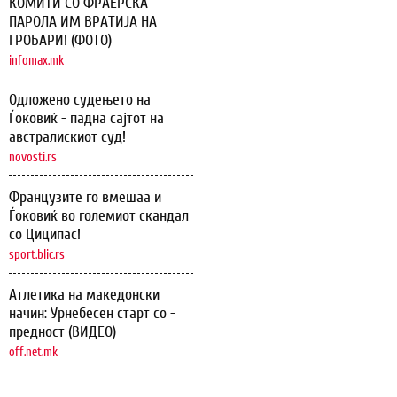
КОМИТИ СО ФРАЕРСКА
ПАРОЛА ИМ ВРАТИЈА НА
ГРОБАРИ! (ФОТО)
infomax.mk
Одложено судењето на
Ѓоковиќ - падна сајтот на
австралискиот суд!
novosti.rs
Французите го вмешаа и
Ѓоковиќ во големиот скандал
со Циципас!
sport.blic.rs
Атлетика на македонски
начин: Урнебесен старт со -
предност (ВИДЕО)
off.net.mk