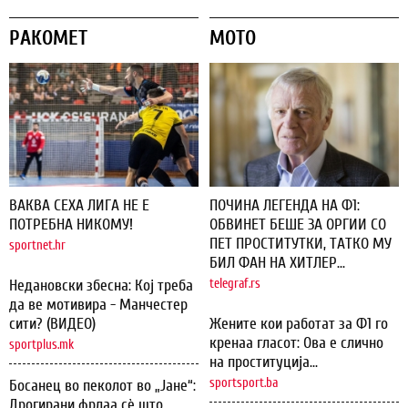
РАКОМЕТ
МОТО
ВАКВА СЕХА ЛИГА НЕ Е
ПОЧИНА ЛЕГЕНДА НА Ф1:
ПОТРЕБНА НИКОМУ!
ОБВИНЕТ БЕШЕ ЗА ОРГИИ СО
ПЕТ ПРОСТИТУТКИ, ТАТКО МУ
sportnet.hr
БИЛ ФАН НА ХИТЛЕР...
Недановски збесна: Кој треба
telegraf.rs
да ве мотивира - Манчестер
сити? (ВИДЕО)
Жените кои работат за Ф1 го
кренаа гласот: Ова е слично
sportplus.mk
на проституција...
sportsport.ba
Босанец во пеколот во „Јане“:
Дрогирани фрлаа сѐ што