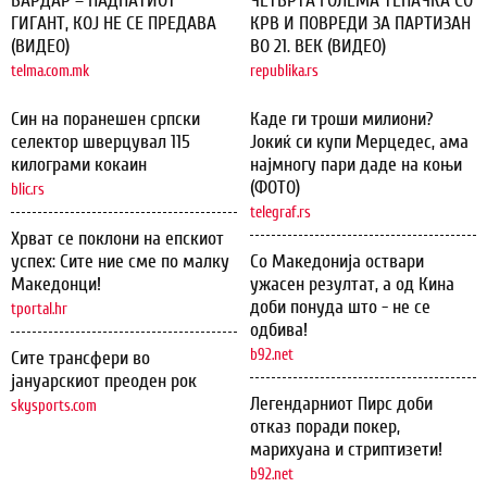
ВАРДАР – ПАДНАТИОТ
ЧЕТВРТА ГОЛЕМА ТЕПАЧКА СО
ГИГАНТ, КОЈ НЕ СЕ ПРЕДАВА
КРВ И ПОВРЕДИ ЗА ПАРТИЗАН
(ВИДЕО)
ВО 21. ВЕК (ВИДЕО)
telma.com.mk
republika.rs
Син на поранешен српски
Каде ги троши милиони?
селектор шверцувал 115
Јокиќ си купи Мерцедес, ама
килограми кокаин
најмногу пари даде на коњи
(ФОТО)
blic.rs
telegraf.rs
Хрват се поклони на епскиот
успех: Сите ние сме по малку
Со Македонија оствари
Македонци!
ужасен резултат, а од Кина
доби понуда што - не се
tportal.hr
одбива!
b92.net
Сите трансфери во
јануарскиот преоден рок
Легендарниот Пирс доби
skysports.com
отказ поради покер,
марихуана и стриптизети!
b92.net