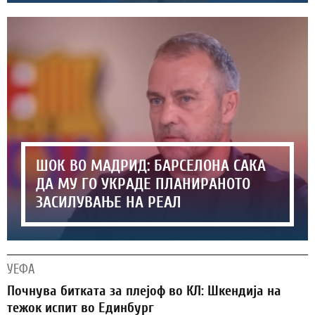
ШОК ВО МАДРИД: БАРСЕЛОНА САКА
ДА МУ ГО УКРАДЕ ПЛАНИРАНОТО
ЗАСИЛУВАЊЕ НА РЕАЛ
УЕФА
Почнува битката за плејоф во КЛ: Шкендија на
тежок испит во Единбург