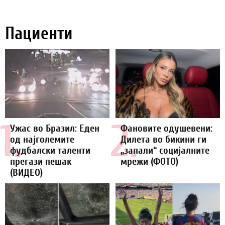
Пациенти
1.
2.
Ужас во Бразил: Еден
Фановите одушевени:
од најголемите
Дилета во бикини ги
фудбалски таленти
„запали“ социјалните
прегази пешак
мрежи (ФОТО)
(ВИДЕО)