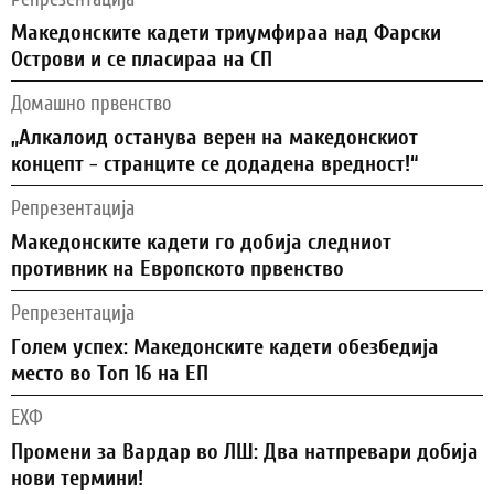
Македонските кадети триумфираа над Фарски
Острови и се пласираа на СП
Домашно првенство
„Алкалоид останува верен на македонскиот
концепт - странците се додадена вредност!“
Репрезентација
Македонските кадети го добија следниот
противник на Европското првенство
Репрезентација
Голем успех: Македонските кадети обезбедија
место во Топ 16 на ЕП
ЕХФ
Промени за Вардар во ЛШ: Два натпревари добија
нови термини!