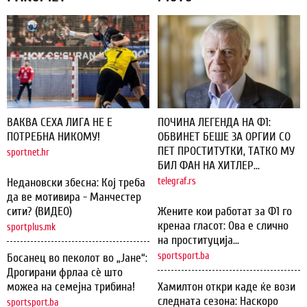
ВАКВА СЕХА ЛИГА НЕ Е
ПОЧИНА ЛЕГЕНДА НА Ф1:
ПОТРЕБНА НИКОМУ!
ОБВИНЕТ БЕШЕ ЗА ОРГИИ СО
ПЕТ ПРОСТИТУТКИ, ТАТКО МУ
sportnet.hr
БИЛ ФАН НА ХИТЛЕР...
Недановски збесна: Кој треба
telegraf.rs
да ве мотивира - Манчестер
сити? (ВИДЕО)
Жените кои работат за Ф1 го
кренаа гласот: Ова е слично
sportplus.mk
на проституција...
sportsport.ba
Босанец во пеколот во „Јане“:
Дрогирани фрлаа сѐ што
можеа на семејна трибина!
Хамилтон откри каде ќе вози
следната сезона: Наскоро
sportsport.ba