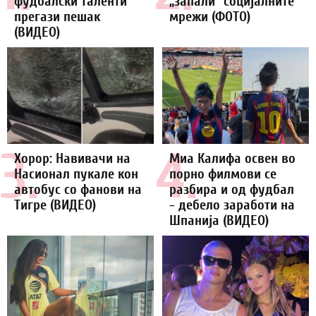
фудбалски таленти
„запали“ социјалните
прегази пешак
мрежи (ФОТО)
(ВИДЕО)
3.
4.
Хорор: Навивачи на
Миа Калифа освен во
Насионал пукале кон
порно филмови се
автобус со фанови на
разбира и од фудбал
Тигре (ВИДЕО)
- дебело заработи на
Шпанија (ВИДЕО)