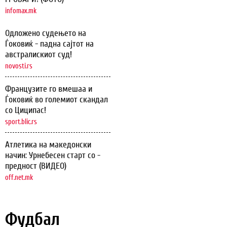
infomax.mk
Одложено судењето на
Ѓоковиќ - падна сајтот на
австралискиот суд!
novosti.rs
Французите го вмешаа и
Ѓоковиќ во големиот скандал
со Циципас!
sport.blic.rs
Атлетика на македонски
начин: Урнебесен старт со -
предност (ВИДЕО)
off.net.mk
Фудбал