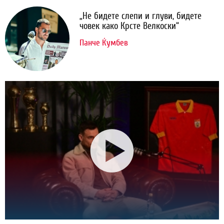
„Не бидете слепи и глуви, бидете
човек како Крсте Велкоски“
Панче Ќумбев