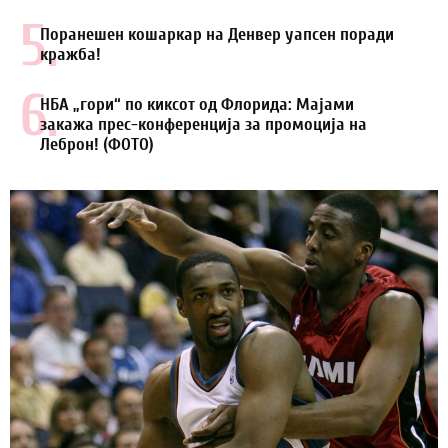
5.
Поранешен кошаркар на Денвер уапсен поради
кражба!
6.
НБА „гори“ по киксот од Флорида: Мајами
закажа прес-конференција за промоција на
Леброн! (ФОТО)