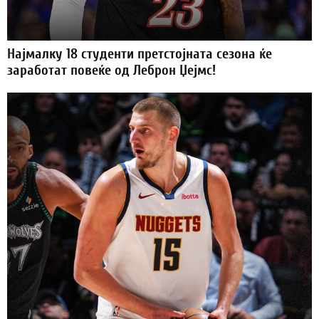
Најмалку 18 студенти претстојната сезона ќе
заработат повеќе од Леброн Џејмс!