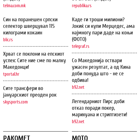
telma.com.mk
republika.rs
Син на поранешен српски
Каде ги троши милиони?
селектор шверцувал 115
Јокиќ си купи Мерцедес, ама
килограми кокаин
најмногу пари даде на коњи
(ФОТО)
blic.rs
telegraf.rs
Хрват се поклони на епскиот
успех: Сите ние сме по малку
Со Македонија оствари
Македонци!
ужасен резултат, а од Кина
доби понуда што - не се
tportal.hr
одбива!
b92.net
Сите трансфери во
јануарскиот преоден рок
Легендарниот Пирс доби
skysports.com
отказ поради покер,
марихуана и стриптизети!
b92.net
РАКОМЕТ
МОТО