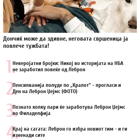
Дончиќ може да здивне, неговата свршеница ја
повлече тужбата!
1.
Неверојатни бројки: Никој во историјата на НБА
не заработил повеќе од Леброн
2.
Пенсилванија полуде по „Кралот“ - прогласи и
Ден на Леброн Џејмс (ФОТО)
3.
Познато колку пари ќе заработува Леброн Џејмс
во Филаделфија
4.
Крај на сагата: Леброн го избра новиот тим - и ги
изненади сите