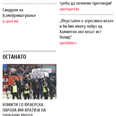
треба да почнеме преговори!
sportsport.ba
Синдром на
(само)уништување
„Ферстапен е агресивен возач
g-sport.mk
и би бил многу побрз од
Хамилтон ако возат ист
болид“
sportklub.rs
ОСТАНАТО
КОМИТИ СО ФРАЕРСКА
ПАРОЛА ИМ ВРАТИЈА НА
ГРОБАРИ! (ФОТО)