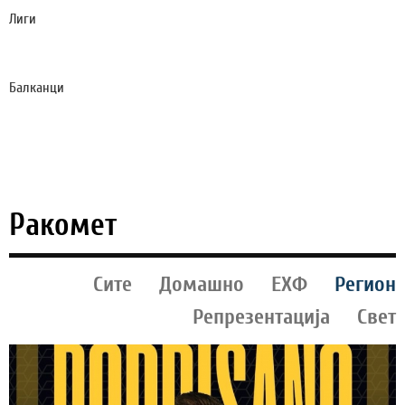
Лиги
ИНТЕР ВО ДАЛЕЧНИОТ ПЕРТ МУ ПОКАЖА НА
ЈУВЕНТУС КОЈ Е ШАМПИОН НА ИТАЛИЈА (ВИДЕО)
Балканци
БРУТАЛНА ТЕПАЧКА МЕЃУ НАВИВАЧИ НА
ДИНАМО И ХАЈДУК СРЕДЕ АЕРОДРОМОТ ВО
ЗАГРЕБ (ВИДЕО)
Ракомет
Сите
Домашно
ЕХФ
Регион
Репрезентација
Свет