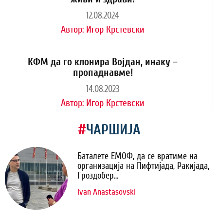
12.08.2024
Автор:
Игор Крстевски
КФМ да го клонира Војдан, инаку –
пропаднавме!
14.08.2023
Автор:
Игор Крстевски
#
ЧАРШИЈА
Баталете ЕМОФ, да се вратиме на
организација на Пифтијада, Ракијада,
Гроздобер...
Ivan Anastasovski