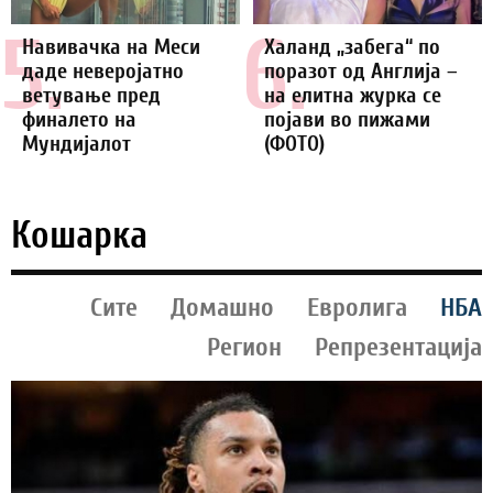
5.
6.
Навивачка на Меси
Халанд „забега“ по
даде неверојатно
поразот од Англија –
ветување пред
на елитна журка се
финалето на
појави во пижами
Мундијалот
(ФОТО)
Кошарка
Сите
Домашно
Евролига
НБА
Регион
Репрезентација