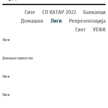
Сите
СП КАТАР 2022
Балканци
Домашно
Лиги
Репрезентација
Свет
УЕФА
Лиги
ЧУРЛИНОВ ГО ПОСТИГНА ПРВИОТ ГОЛ ЗА ПОГОН!
(ВИДЕО)
Домашно првенство
ТИКВЕШ ЗА ДВЕ КОЛА ДАДЕ ДЕСЕТ ГОЛА, ПОБЕДА
И НАД БАШКИМИ!
Лиги
АМОРИМ УШТЕ СОНУВА ПРВА ПОБЕДА: ЧЕЛСИ ГО
РАСТУРИ МИЛАН ВО ЏАКАРТА (ВИДЕО)
Лиги
РИМ ЗАСЕКОГАШ НЕГОВ ДОМ: ПЕЛЕГРИНИ Ѝ
ОСТАНУВА ВЕРЕН НА СВОЈАТА ПРВА ЉУБОВ!