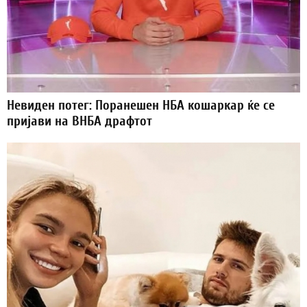
Невиден потег: Поранешен НБА кошаркар ќе се
пријави на ВНБА драфтот