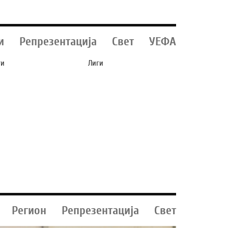
и
Репрезентација
Свет
УЕФА
ги
Лиги
НГЛИСКИ
ФИОРЕНТИНА СЕ
ЕПРЕЗЕНТАТИВЕЦ
ПОФАЛИ, „КРАЛОТ“
РЕТЕПАЛ МАЖ ВО
МАСТАНТУОНО ЌЕ
ЌЕН КЛУБ И ЌЕ
ИГРА ВО ФИРЕНЦА!
ВРШИ НА СУД!
(ВИДЕО)
Регион
Репрезентација
Свет