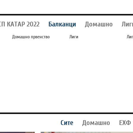
СП КАТАР 2022
Балканци
Домашно
Лиг
Домашно првенство
Лиги
Ли
СИЛЕКС ОСВОИ БОД
АРСЕНАЛ И
А
ОТ
НА ГОСТУВАЊЕТО
ЛИВЕРПУЛ ВО
Р
КАЈ ШКЕНДИЈА
„ВОЈНА“ ПОРАДИ
П
АРАЧИНОВО (ФОТО)
ФУДБАЛЕР ВРЕДЕН
НО
69 МИЛИОНИ ЕВРА
ЗА
Сите
Домашно
ЕХФ