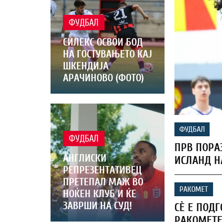
ФУДБАЛ
СИЛЕКС ОСВОИ БОД
НА ГОСТУВАЊЕТО КАЈ
ШКЕНДИЈА
АРАЧИНОВО (ФОТО)
ФУДБАЛ
ФУДБАЛ
ПРВ ПОРА
АНГЛИСКИ
ИСЛАНД Н
РЕПРЕЗЕНТАТИВЕЦ
ПРЕТЕПАЛ МАЖ ВО
РАКОМЕТ
НОЌЕН КЛУБ И ЌЕ
ЗАВРШИ НА СУД!
СЀ Е ПОД
РАКОМЕТЕ