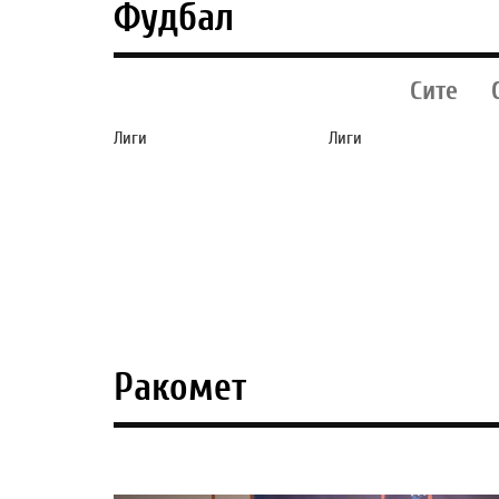
Фудбал
Сите
Лиги
Лиги
МАНЧЕСТЕР СИТИ
ШПАНЦИТЕ ГО
СИ КУПИ РЕЗЕРВЕН
ОБЈАВИЈА ДАТУМ
ГОЛМАН ОД
КОГА РОДРИ ЌЕ
МАРСЕЈ (ФОТО)
ПОТПИШЕ ЗА
БАРСЕЛОНА
Ракомет