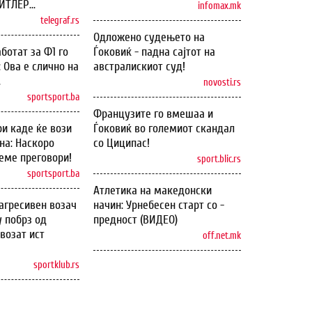
ТЛЕР...
infomax.mk
telegraf.rs
Одложено судењето на
ботат за Ф1 го
Ѓоковиќ - падна сајтот на
: Ова е слично на
австралискиот суд!
.
novosti.rs
sportsport.ba
Французите го вмешаа и
и каде ќе вози
Ѓоковиќ во големиот скандал
на: Наскоро
со Циципас!
еме преговори!
sport.blic.rs
sportsport.ba
Атлетика на македонски
агресивен возач
начин: Урнебесен старт со -
у побрз од
предност (ВИДЕО)
возат ист
off.net.mk
sportklub.rs