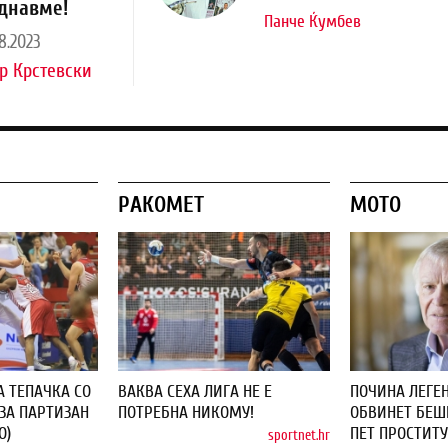
днавме!
Панче Ќумбев
8.2023
р Крстевски
РАКОМЕТ
МОТО
А ТЕПАЧКА СО
ВАКВА СЕХА ЛИГА НЕ Е
ПОЧИНА ЛЕГЕН
ЗА ПАРТИЗАН
ПОТРЕБНА НИКОМУ!
ОБВИНЕТ БЕШЕ
О)
ПЕТ ПРОСТИТУ
sportnet.hr