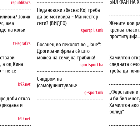
БИЛ ФАН НА ХИ
republika.rs
Недановски збесна: Кој треба
илиони? Јокиќ
да ве мотивира - Манчестер
с, ама
сити? (ВИДЕО)
Жените кои ра
аде на коњи
кренаа гласот
sportplus.mk
проституција..
telegraf.rs
Босанец во пеколот во „Јане“:
Дрогирани фрлаа сѐ што
оствари
можеа на семејна трибина!
Хамилтон откр
, а од Кина
следната сезо
sportsport.ba
 - не се
треба да почн
Синдром на
b92.net
(само)уништување
„Ферстапен е 
g-sport.mk
рс доби отказ
и би бил мног
арихуана и
Хамилтон ако 
болид“
b92.net