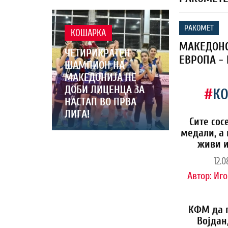
РАКОМЕТ
КОШАРКА
МАКЕДОНС
ЧЕТИРИКРАТЕН
ЕВРОПА -
ШАМПИОН НА
МАКЕДОНИЈА НЕ
ДОБИ ЛИЦЕНЦА ЗА
#
К
НАСТАП ВО ПРВА
ЛИГА!
Сите сос
медали, а 
живи и
12.0
Автор:
Иго
КФМ да 
Војдан