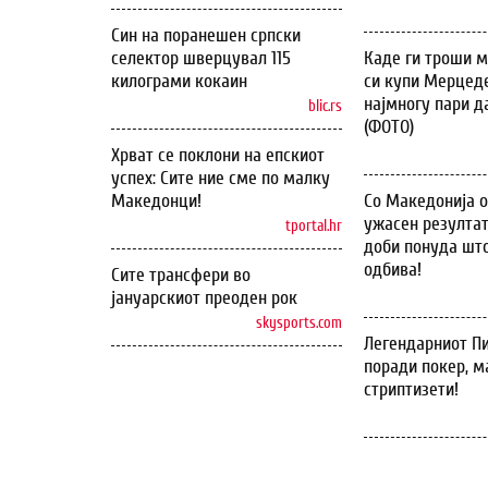
Син на поранешен српски
селектор шверцувал 115
Каде ги троши м
килограми кокаин
си купи Мерцеде
најмногу пари д
blic.rs
(ФОТО)
Хрват се поклони на епскиот
успех: Сите ние сме по малку
Македонци!
Со Македонија 
ужасен резултат
tportal.hr
доби понуда што
одбива!
Сите трансфери во
јануарскиот преоден рок
skysports.com
Легендарниот Пи
поради покер, м
стриптизети!