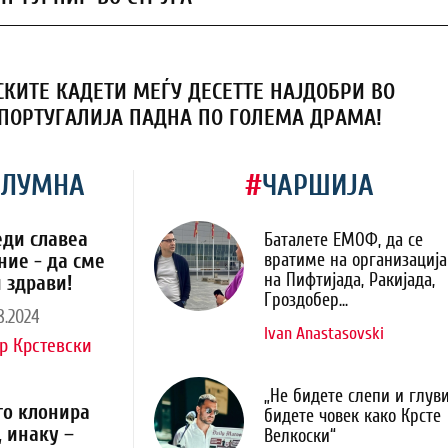
КИТЕ КАДЕТИ МЕЃУ ДЕСЕТТЕ НАЈДОБРИ ВО
 ПОРТУГАЛИЈА ПАДНА ПО ГОЛЕМА ДРАМА!
ОЛУМНА
#
ЧАРШИЈА
еди славеа
Баталете ЕМОФ, да се
ние - да сме
вратиме на организација
на Пифтијада, Ракијада,
 здрави!
Гроздобер...
8.2024
Ivan Anastasovski
р Крстевски
„Не бидете слепи и глуви
го клонира
бидете човек како Крсте
, инаку –
Велкоски“