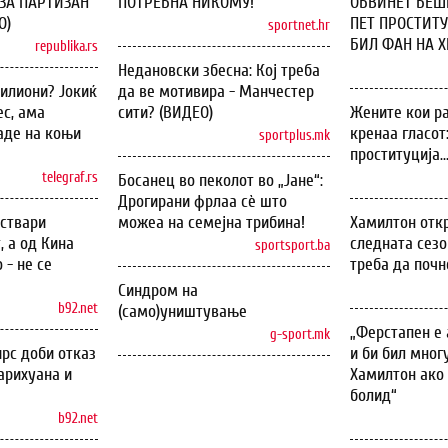
ЗА ПАРТИЗАН
ПОТРЕБНА НИКОМУ!
ОБВИНЕТ БЕШЕ
О)
ПЕТ ПРОСТИТУ
sportnet.hr
БИЛ ФАН НА ХИ
republika.rs
Недановски збесна: Кој треба
илиони? Јокиќ
да ве мотивира - Манчестер
с, ама
сити? (ВИДЕО)
Жените кои ра
аде на коњи
кренаа гласот
sportplus.mk
проституција..
telegraf.rs
Босанец во пеколот во „Јане“:
Дрогирани фрлаа сѐ што
оствари
можеа на семејна трибина!
Хамилтон откр
, а од Кина
следната сезо
sportsport.ba
 - не се
треба да почн
Синдром на
b92.net
(само)уништување
„Ферстапен е 
g-sport.mk
рс доби отказ
и би бил мног
арихуана и
Хамилтон ако 
болид“
b92.net