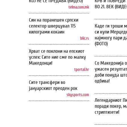
КОЈ НЕ СЕ ПРЕДАВА (ВИДЕО)
КРВ И ПОВРЕДИ 
ВО 21. ВЕК (ВИДЕ
telma.com.mk
Син на поранешен српски
селектор шверцувал 115
Каде ги троши м
килограми кокаин
си купи Мерцеде
најмногу пари д
blic.rs
(ФОТО)
Хрват се поклони на епскиот
успех: Сите ние сме по малку
Македонци!
Со Македонија 
ужасен резултат
tportal.hr
доби понуда што
одбива!
Сите трансфери во
јануарскиот преоден рок
skysports.com
Легендарниот Пи
поради покер, м
стриптизети!