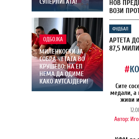
СУПЕРЛИГАТА!
НОВ ПРЕД
ВОЗИ ПРО
ФУДБАЛ
АРТЕТА Д
ОДБОЈКА
87,5 МИЛ
МИЛЕНКОСКИ ЈА
СОБРА ЧЕТАТА ВО
КРУШЕВО: НА ЕП
#
К
НЕМА ДА ОДИМЕ
КАКО АУТСАЈДЕРИ!
Сите сос
медали, а 
живи и
12.0
Автор:
Иго