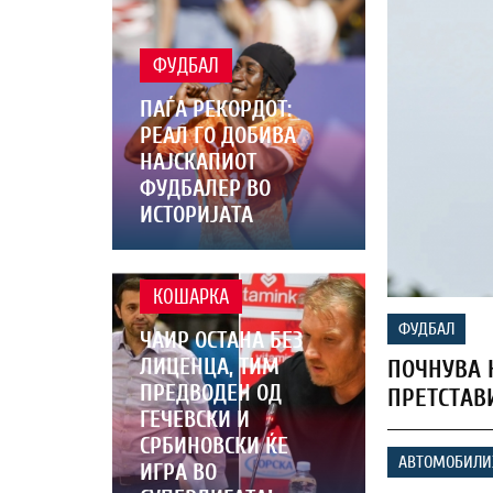
ФУДБАЛ
ПАЃА РЕКОРДОТ:
РЕАЛ ГО ДОБИВА
НАЈСКАПИОТ
ФУДБАЛЕР ВО
ИСТОРИЈАТА
КОШАРКА
ФУДБАЛ
ЧАИР ОСТАНА БЕЗ
ЛИЦЕНЦА, ТИМ
ПОЧНУВА Н
ПРЕДВОДЕН ОД
ПРЕТСТАВ
ГЕЧЕВСКИ И
СРБИНОВСКИ ЌЕ
АВТОМОБИЛ
ИГРА ВО