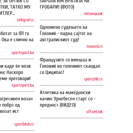
 ЗА ОРГИИ СО
ПАРОЛА ИМ ВРАТИЈА НА
ТКИ, ТАТКО МУ
ГРОБАРИ! (ФОТО)
ТЛЕР...
infomax.mk
telegraf.rs
Одложено судењето на
ботат за Ф1 го
Ѓоковиќ - падна сајтот на
: Ова е слично на
австралискиот суд!
.
novosti.rs
sportsport.ba
Французите го вмешаа и
и каде ќе вози
Ѓоковиќ во големиот скандал
на: Наскоро
со Циципас!
еме преговори!
sport.blic.rs
sportsport.ba
Атлетика на македонски
агресивен возач
начин: Урнебесен старт со -
у побрз од
предност (ВИДЕО)
возат ист
off.net.mk
sportklub.rs