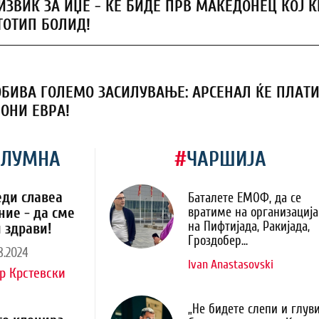
ИЗВИК ЗА ИЏЕ - ЌЕ БИДЕ ПРВ МАКЕДОНЕЦ КОЈ Ќ
ТОТИП БОЛИД!
ОБИВА ГОЛЕМО ЗАСИЛУВАЊЕ: АРСЕНАЛ ЌЕ ПЛАТ
ИОНИ ЕВРА!
ОЛУМНА
#
ЧАРШИЈА
еди славеа
Баталете ЕМОФ, да се
ние - да сме
вратиме на организација
на Пифтијада, Ракијада,
 здрави!
Гроздобер...
8.2024
Ivan Anastasovski
р Крстевски
„Не бидете слепи и глуви