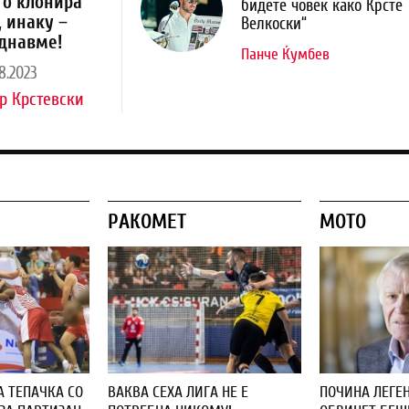
го клонира
бидете човек како Крсте
, инаку –
Велкоски“
днавме!
Панче Ќумбев
8.2023
р Крстевски
РАКОМЕТ
МОТО
А ТЕПАЧКА СО
ВАКВА СЕХА ЛИГА НЕ Е
ПОЧИНА ЛЕГЕН