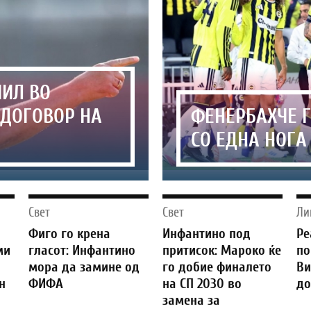
ЧИЛ ВО
 ДОГОВОР НА
ФЕНЕРБАХЧЕ 
СО ЕДНА НОГА
Свет
Свет
Ли
о
Фиго го крена
Инфантино под
Ре
ми
гласот: Инфантино
притисок: Мароко ќе
по
мора да замине од
го добие финалето
Ви
н
ФИФА
на СП 2030 во
до
замена за