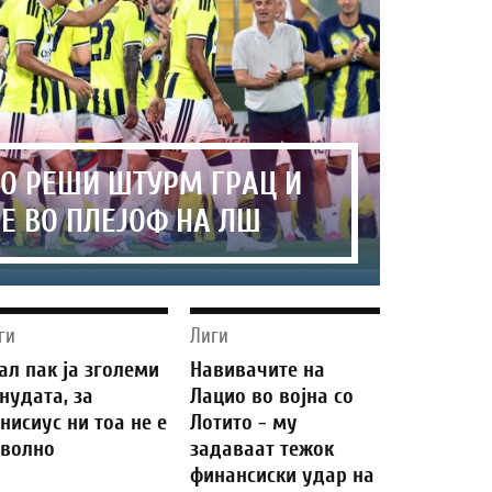
ГО РЕШИ ШТУРМ ГРАЦ И
 Е ВО ПЛЕЈОФ НА ЛШ
ги
Лиги
ал пак ја зголеми
Навивачите на
нудата, за
Лацио во војна со
нисиус ни тоа не е
Лотито - му
волно
задаваат тежок
финансиски удар на