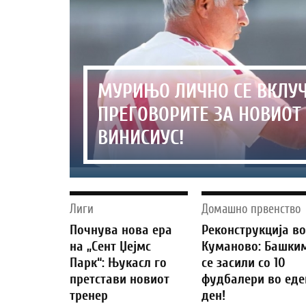
МУРИЊО ЛИЧНО СЕ ВКЛУ
ПРЕГОВОРИТЕ ЗА НОВИОТ
ВИНИСИУС!
Лиги
Домашно првенство
Почнува нова ера
Реконструкција в
на „Сент Џејмс
Куманово: Башки
Парк“: Њукасл го
се засили со 10
претстави новиот
фудбалери во еде
тренер
ден!