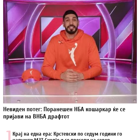
Невиден потег: Поранешен НБА кошаркар ќе се
пријави на ВНБА драфтот
1.
Крај на една ера: Крстевски по седум години го