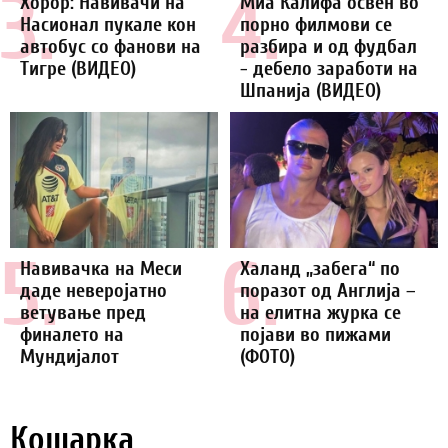
3.
4.
Хорор: Навивачи на
Миа Калифа освен во
Насионал пукале кон
порно филмови се
автобус со фанови на
разбира и од фудбал
Тигре (ВИДЕО)
- дебело заработи на
Шпанија (ВИДЕО)
5.
6.
Навивачка на Меси
Халанд „забега“ по
даде неверојатно
поразот од Англија –
ветување пред
на елитна журка се
финалето на
појави во пижами
Мундијалот
(ФОТО)
Кошарка