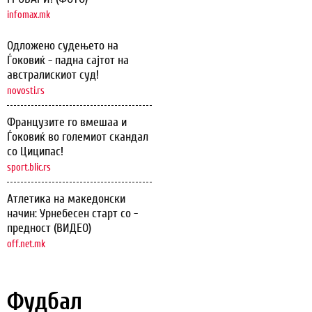
infomax.mk
Одложено судењето на
Ѓоковиќ - падна сајтот на
австралискиот суд!
novosti.rs
Французите го вмешаа и
Ѓоковиќ во големиот скандал
со Циципас!
sport.blic.rs
Атлетика на македонски
начин: Урнебесен старт со -
предност (ВИДЕО)
off.net.mk
Фудбал