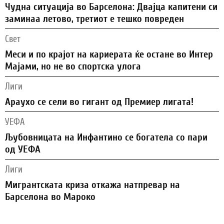
Чудна ситуација во Барселона: Двајца капитени си
заминаа летово, третиот е тешко повреден
Свет
Меси и по крајот на кариерата ќе остане во Интер
Мајами, но не во спортска улога
Лиги
Араухо се сели во гигант од Премиер лигата!
УЕФА
Љубовницата на Инфантино се богатела со пари
од УЕФА
Лиги
Мигрантската криза откажа натпревар на
Барселона во Мароко