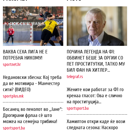
ВАКВА СЕХА ЛИГА НЕ Е
ПОЧИНА ЛЕГЕНДА НА Ф1:
ПОТРЕБНА НИКОМУ!
ОБВИНЕТ БЕШЕ ЗА ОРГИИ СО
ПЕТ ПРОСТИТУТКИ, ТАТКО МУ
sportnet.hr
БИЛ ФАН НА ХИТЛЕР...
Недановски збесна: Кој треба
telegraf.rs
да ве мотивира - Манчестер
сити? (ВИДЕО)
Жените кои работат за Ф1 го
кренаа гласот: Ова е слично
sportplus.mk
на проституција...
sportsport.ba
Босанец во пеколот во „Јане“:
Дрогирани фрлаа сѐ што
можеа на семејна трибина!
Хамилтон откри каде ќе вози
следната сезона: Наскоро
sportsport.ba