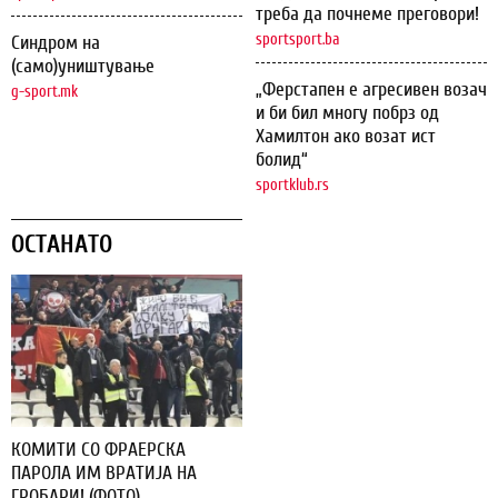
треба да почнеме преговори!
sportsport.ba
Синдром на
(само)уништување
„Ферстапен е агресивен возач
g-sport.mk
и би бил многу побрз од
Хамилтон ако возат ист
болид“
sportklub.rs
ОСТАНАТО
КОМИТИ СО ФРАЕРСКА
ПАРОЛА ИМ ВРАТИЈА НА
ГРОБАРИ! (ФОТО)