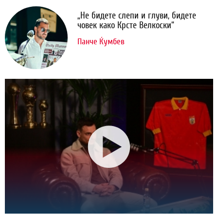
„Не бидете слепи и глуви, бидете
човек како Крсте Велкоски“
Панче Ќумбев