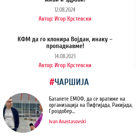
12.08.2024
Автор:
Игор Крстевски
КФМ да го клонира Војдан, инаку –
пропаднавме!
14.08.2023
Автор:
Игор Крстевски
#
ЧАРШИЈА
Баталете ЕМОФ, да се вратиме на
организација на Пифтијада, Ракијада,
Гроздобер...
Ivan Anastasovski