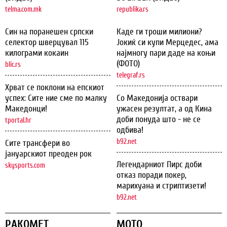
telma.com.mk
republika.rs
Син на поранешен српски
Каде ги троши милиони?
селектор шверцувал 115
Јокиќ си купи Мерцедес, ама
килограми кокаин
најмногу пари даде на коњи
(ФОТО)
blic.rs
telegraf.rs
Хрват се поклони на епскиот
успех: Сите ние сме по малку
Со Македонија оствари
Македонци!
ужасен резултат, а од Кина
доби понуда што - не се
tportal.hr
одбива!
b92.net
Сите трансфери во
јануарскиот преоден рок
Легендарниот Пирс доби
skysports.com
отказ поради покер,
марихуана и стриптизети!
b92.net
РАКОМЕТ
МОТО