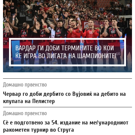
ВАРДАР ГИ ДОБИ ТЕРМИНИТЕ ВО КОИ
ЌЕ ИГРА ВО ЛИГАТА НА ШАМПИОНИТЕ!
Домашно првенство
Червар го доби дербито со Вујовиќ на дебито на
клупата на Пелистер
Домашно првенство
Сѐ е подготвено за 54. издание на меѓународниот
ракометен турнир во Струга