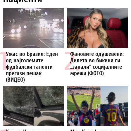
1.
2.
Ужас во Бразил: Еден
Фановите одушевени:
од најголемите
Дилета во бикини ги
фудбалски таленти
„запали“ социјалните
прегази пешак
мрежи (ФОТО)
(ВИДЕО)