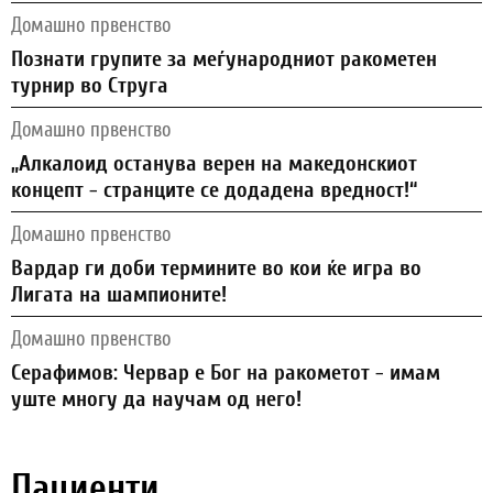
Домашно првенство
Познати групите за меѓународниот ракометен
турнир во Струга
Домашно првенство
„Алкалоид останува верен на македонскиот
концепт - странците се додадена вредност!“
Домашно првенство
Вардар ги доби термините во кои ќе игра во
Лигата на шампионите!
Домашно првенство
Серафимов: Червар е Бог на ракометот - имам
уште многу да научам од него!
Пациенти