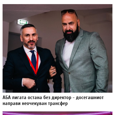
АБА лигата остана без директор - досегашниот
направи неочекуван трансфер