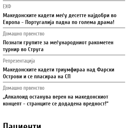
ЕХФ
Македонските кадети меѓу десетте најдобри во
Европа - Португалија падна по голема драма!
Домашно првенство
Познати групите за меѓународниот ракометен
турнир во Струга
Репрезентација
Македонските кадети триумфираа над Фарски
Острови и се пласираа на СП
Домашно првенство
„Алкалоид останува верен на македонскиот
концепт - странците се додадена вредност!“
Пациенти