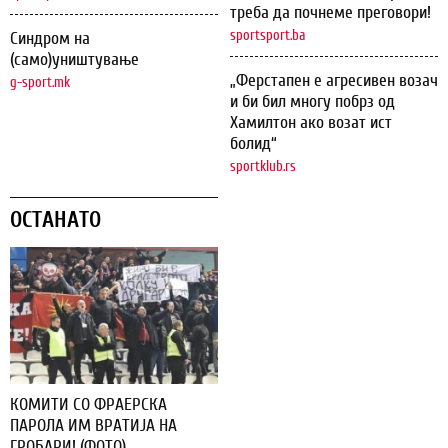
треба да почнеме преговори!
sportsport.ba
Синдром на
(само)уништување
„Ферстапен е агресивен возач
g-sport.mk
и би бил многу побрз од
Хамилтон ако возат ист
болид“
sportklub.rs
ОСТАНАТО
КОМИТИ СО ФРАЕРСКА
ПАРОЛА ИМ ВРАТИЈА НА
ГРОБАРИ! (ФОТО)