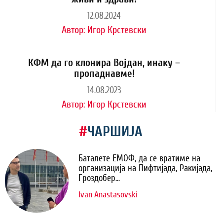
12.08.2024
Автор:
Игор Крстевски
КФМ да го клонира Војдан, инаку –
пропаднавме!
14.08.2023
Автор:
Игор Крстевски
#
ЧАРШИЈА
Баталете ЕМОФ, да се вратиме на
организација на Пифтијада, Ракијада,
Гроздобер...
Ivan Anastasovski