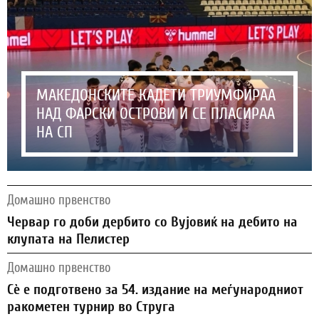
МАКЕДОНСКИТЕ КАДЕТИ ТРИУМФИРАА
НАД ФАРСКИ ОСТРОВИ И СЕ ПЛАСИРАА
НА СП
Домашно првенство
Червар го доби дербито со Вујовиќ на дебито на
клупата на Пелистер
Домашно првенство
Сѐ е подготвено за 54. издание на меѓународниот
ракометен турнир во Струга