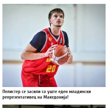
Пелистер се засили со уште еден младински
репрезентативец на Македонија!