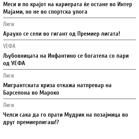
Меси и по крајот на кариерата ќе остане во Интер
Мајами, но не во спортска улога
Лиги
Араухо се сели во гигант од Премиер лигата!
УЕФА
Љубовницата на Инфантино се богатела со пари
од УЕФА
Лиги
Мигрантската криза откажа натпревар на
Барселона во Мароко
Лиги
Челси сака да го прати Мудрик на позајмица во
друг премиерлигаш!?