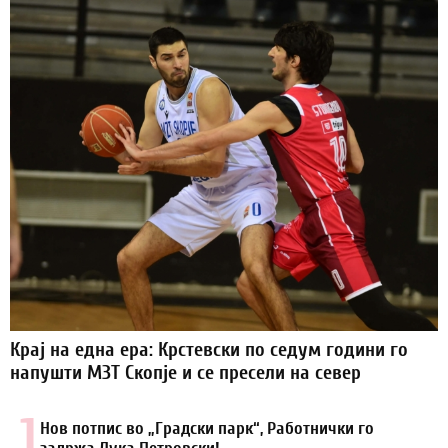
Крај на една ера: Крстевски по седум години го
напушти МЗТ Скопје и се пресели на север
1.
Нов потпис во „Градски парк“, Работнички го