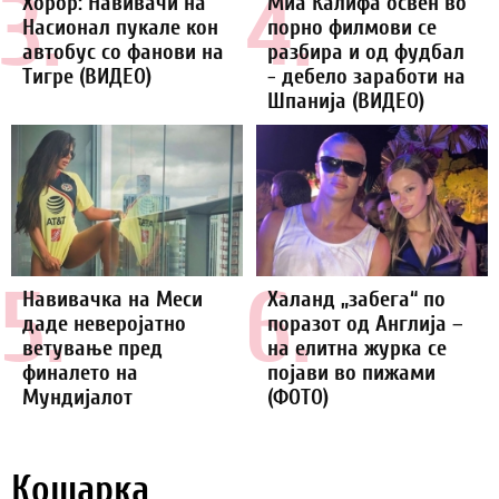
3.
4.
Хорор: Навивачи на
Миа Калифа освен во
Насионал пукале кон
порно филмови се
автобус со фанови на
разбира и од фудбал
Тигре (ВИДЕО)
- дебело заработи на
Шпанија (ВИДЕО)
5.
6.
Навивачка на Меси
Халанд „забега“ по
даде неверојатно
поразот од Англија –
ветување пред
на елитна журка се
финалето на
појави во пижами
Мундијалот
(ФОТО)
Кошарка