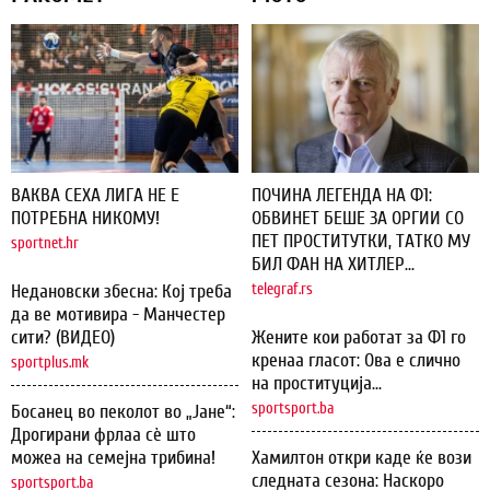
ВАКВА СЕХА ЛИГА НЕ Е
ПОЧИНА ЛЕГЕНДА НА Ф1:
ПОТРЕБНА НИКОМУ!
ОБВИНЕТ БЕШЕ ЗА ОРГИИ СО
ПЕТ ПРОСТИТУТКИ, ТАТКО МУ
sportnet.hr
БИЛ ФАН НА ХИТЛЕР...
Недановски збесна: Кој треба
telegraf.rs
да ве мотивира - Манчестер
сити? (ВИДЕО)
Жените кои работат за Ф1 го
кренаа гласот: Ова е слично
sportplus.mk
на проституција...
sportsport.ba
Босанец во пеколот во „Јане“:
Дрогирани фрлаа сѐ што
можеа на семејна трибина!
Хамилтон откри каде ќе вози
следната сезона: Наскоро
sportsport.ba