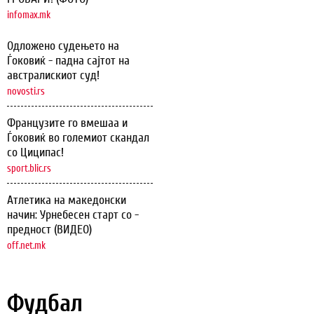
infomax.mk
Одложено судењето на
Ѓоковиќ - падна сајтот на
австралискиот суд!
novosti.rs
Французите го вмешаа и
Ѓоковиќ во големиот скандал
со Циципас!
sport.blic.rs
Атлетика на македонски
начин: Урнебесен старт со -
предност (ВИДЕО)
off.net.mk
Фудбал