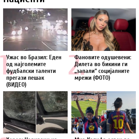
1.
2.
Ужас во Бразил: Еден
Фановите одушевени:
од најголемите
Дилета во бикини ги
фудбалски таленти
„запали“ социјалните
прегази пешак
мрежи (ФОТО)
(ВИДЕО)