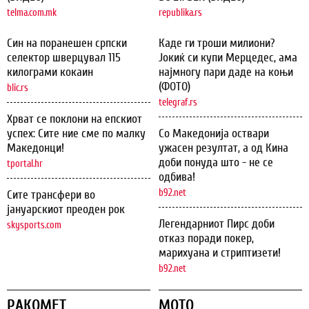
telma.com.mk
republika.rs
Син на поранешен српски
Каде ги троши милиони?
селектор шверцувал 115
Јокиќ си купи Мерцедес, ама
килограми кокаин
најмногу пари даде на коњи
(ФОТО)
blic.rs
telegraf.rs
Хрват се поклони на епскиот
успех: Сите ние сме по малку
Со Македонија оствари
Македонци!
ужасен резултат, а од Кина
доби понуда што - не се
tportal.hr
одбива!
b92.net
Сите трансфери во
јануарскиот преоден рок
Легендарниот Пирс доби
skysports.com
отказ поради покер,
марихуана и стриптизети!
b92.net
РАКОМЕТ
МОТО