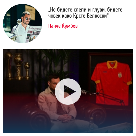
„Не бидете слепи и глуви, бидете
човек како Крсте Велкоски“
Панче Ќумбев