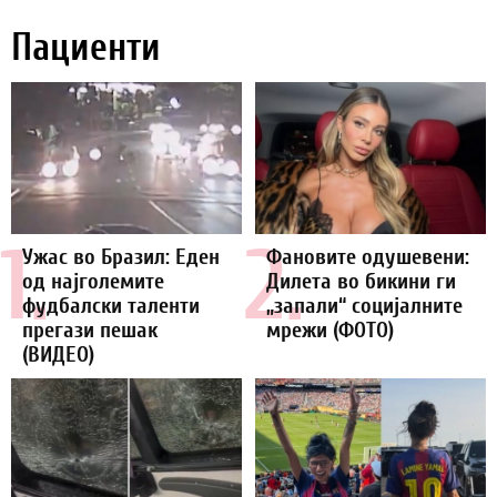
Пациенти
1.
2.
Ужас во Бразил: Еден
Фановите одушевени:
од најголемите
Дилета во бикини ги
фудбалски таленти
„запали“ социјалните
прегази пешак
мрежи (ФОТО)
(ВИДЕО)