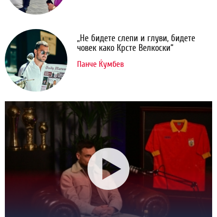
„Не бидете слепи и глуви, бидете
човек како Крсте Велкоски“
Панче Ќумбев