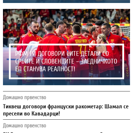
РФМ ГИ ДОГОВОРИ СИТЕ ДЕТАЛИ СО
СРБИТЕ И СЛОВЕНЦИТЕ – ЗАЕДНИЧКОТО
ЕП СТАНУВА РЕАЛНОСТ!
Домашно првенство
Тиквеш договори француски ракометар: Шамал се
пресели во Кавадарци!
Домашно првенство