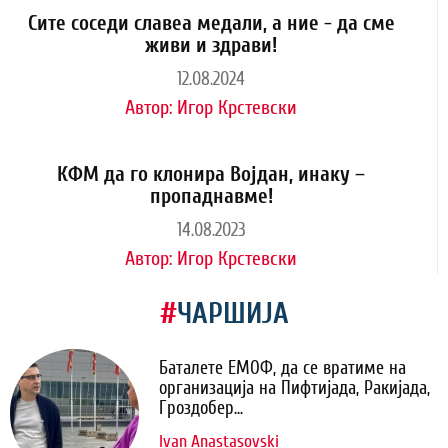
Сите соседи славеа медали, а ние - да сме
живи и здрави!
12.08.2024
Автор:
Игор Крстевски
КФМ да го клонира Војдан, инаку –
пропаднавме!
14.08.2023
Автор:
Игор Крстевски
#
ЧАРШИЈА
Баталете ЕМОФ, да се вратиме на
организација на Пифтијада, Ракијада,
Гроздобер...
Ivan Anastasovski