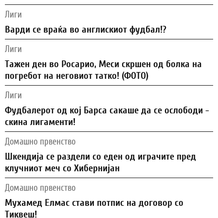
Лиги
Варди се враќа во англискиот фудбал!?
Лиги
Тажен ден во Росарио, Меси скршен од болка на
погребот на неговиот татко! (ФОТО)
Лиги
Фудбалерот од кој Барса сакаше да се ослободи -
скина лигаменти!
Домашно првенство
Шкендија се раздели со еден од играчите пред
клучниот меч со Хибернијан
Домашно првенство
Мухамед Елмас стави потпис на договор со
Тиквеш!