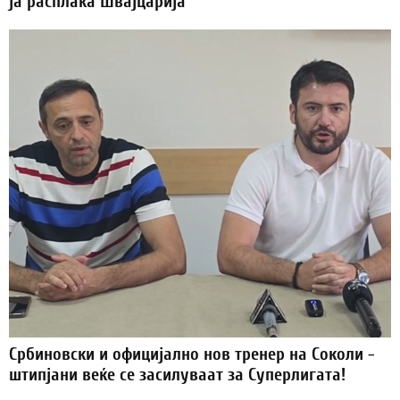
ја расплака Швајцарија
Србиновски и официјално нов тренер на Соколи -
штипјани веќе се засилуваат за Суперлигата!