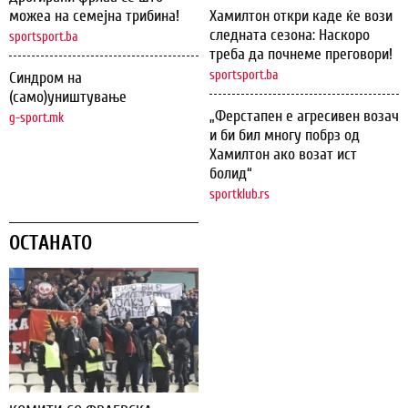
можеа на семејна трибина!
Хамилтон откри каде ќе вози
следната сезона: Наскоро
sportsport.ba
треба да почнеме преговори!
sportsport.ba
Синдром на
(само)уништување
„Ферстапен е агресивен возач
g-sport.mk
и би бил многу побрз од
Хамилтон ако возат ист
болид“
sportklub.rs
ОСТАНАТО