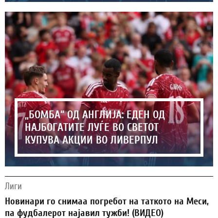
„БОМБА“ ОД АНГЛИЈА: ЕДЕН ОД
НАЈБОГАТИТЕ ЛУЃЕ ВО СВЕТОТ
КУПУВА АКЦИИ ВО ЛИВЕРПУЛ
Лиги
Новинари го снимаа погребот на таткото на Меси,
па фудбалерот најавил тужби! (ВИДЕО)