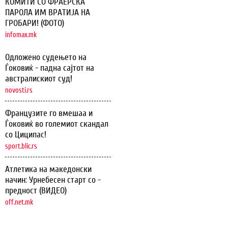
КОМИТИ СО ФРАЕРСКА
ПАРОЛА ИМ ВРАТИЈА НА
ГРОБАРИ! (ФОТО)
infomax.mk
Одложено судењето на
Ѓоковиќ - падна сајтот на
австралискиот суд!
novosti.rs
Французите го вмешаа и
Ѓоковиќ во големиот скандал
со Циципас!
sport.blic.rs
Атлетика на македонски
начин: Урнебесен старт со -
предност (ВИДЕО)
off.net.mk