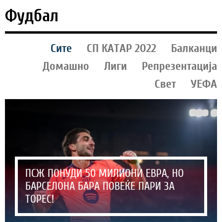
Фудбал
Сите
СП КАТАР 2022
Балканци
Домашно
Лиги
Репрезентација
Свет
УЕФА
ПСЖ ПОНУДИ 50 МИЛИОНИ ЕВРА, НО
БАРСЕЛОНА БАРА ПОВЕЌЕ ПАРИ ЗА
ТОРЕС!