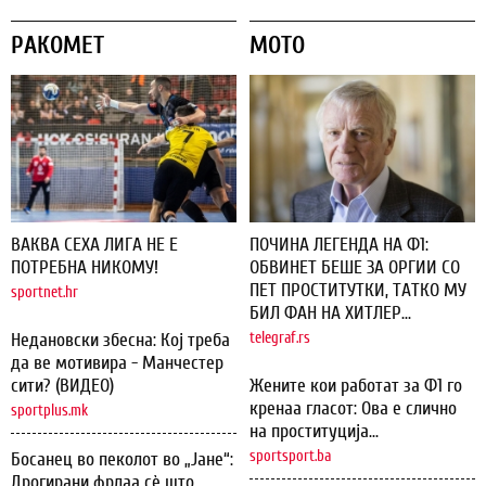
РАКОМЕТ
МОТО
ВАКВА СЕХА ЛИГА НЕ Е
ПОЧИНА ЛЕГЕНДА НА Ф1:
ПОТРЕБНА НИКОМУ!
ОБВИНЕТ БЕШЕ ЗА ОРГИИ СО
ПЕТ ПРОСТИТУТКИ, ТАТКО МУ
sportnet.hr
БИЛ ФАН НА ХИТЛЕР...
Недановски збесна: Кој треба
telegraf.rs
да ве мотивира - Манчестер
сити? (ВИДЕО)
Жените кои работат за Ф1 го
кренаа гласот: Ова е слично
sportplus.mk
на проституција...
sportsport.ba
Босанец во пеколот во „Јане“:
Дрогирани фрлаа сѐ што