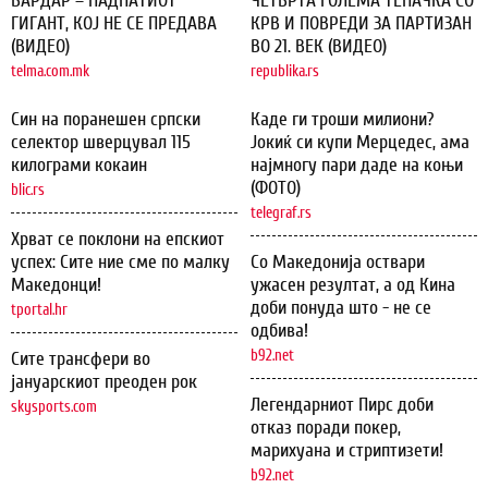
ВАРДАР – ПАДНАТИОТ
ЧЕТВРТА ГОЛЕМА ТЕПАЧКА СО
ГИГАНТ, КОЈ НЕ СЕ ПРЕДАВА
КРВ И ПОВРЕДИ ЗА ПАРТИЗАН
(ВИДЕО)
ВО 21. ВЕК (ВИДЕО)
telma.com.mk
republika.rs
Син на поранешен српски
Каде ги троши милиони?
селектор шверцувал 115
Јокиќ си купи Мерцедес, ама
килограми кокаин
најмногу пари даде на коњи
(ФОТО)
blic.rs
telegraf.rs
Хрват се поклони на епскиот
успех: Сите ние сме по малку
Со Македонија оствари
Македонци!
ужасен резултат, а од Кина
доби понуда што - не се
tportal.hr
одбива!
b92.net
Сите трансфери во
јануарскиот преоден рок
Легендарниот Пирс доби
skysports.com
отказ поради покер,
марихуана и стриптизети!
b92.net