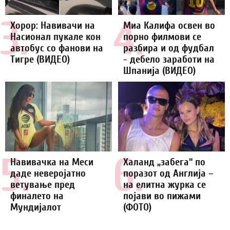
3.
4.
Хорор: Навивачи на
Миа Калифа освен во
Насионал пукале кон
порно филмови се
автобус со фанови на
разбира и од фудбал
Тигре (ВИДЕО)
- дебело заработи на
Шпанија (ВИДЕО)
5.
6.
Навивачка на Меси
Халанд „забега“ по
даде неверојатно
поразот од Англија –
ветување пред
на елитна журка се
финалето на
појави во пижами
Мундијалот
(ФОТО)