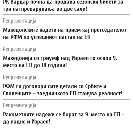
РК Вардар почна да продава сезонски билети за -
три натпреварувања во две сали!
Репрезентација
Македонските кадети на прием кај претседателот
на РФМ по успешниот настап на ЕП
Репрезентација
Македонија со триумф над Израел го освои 9.
место на ЕП до 18 години!
Репрезентација
РФМ ги договори сите детали со Србите и
Словенците – заедничкото ЕП станува реалност!
Репрезентација
Ракометните надежи се борат за 9. место на ЕП -
да падне и Израел!